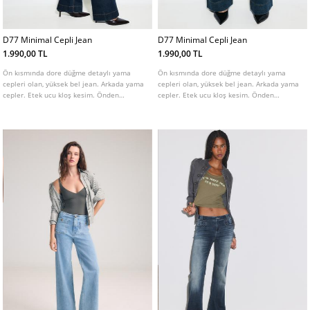
D77 Minimal Cepli Jean
D77 Minimal Cepli Jean
1.990,00 TL
1.990,00 TL
Ön kısmında dore düğme detaylı yama
Ön kısmında dore düğme detaylı yama
cepleri olan, yüksek bel jean. Arkada yama
cepleri olan, yüksek bel jean. Arkada yama
cepler. Etek ucu kloş kesim. Önden
cepler. Etek ucu kloş kesim. Önden
fermuar ve düğme kapamalı. Farklı renk
fermuar ve düğme kapamalı. Farklı renk
seçenekleri mevcuttur.
seçenekleri mevcuttur.