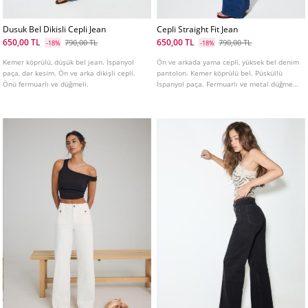
Dusuk Bel Dikisli Cepli Jean
Cepli Straight Fit Jean
650,00 TL
650,00 TL
790,00 TL
790,00 TL
-18%
-18%
Kemer köprülü, düşük bel jean. İspanyol
Ön ve arkada yama cepli, yüksek bel denim
paça, dar kesim. Ön ve arka dikişli cepli.
pantolon. Kemer köprülü bel. Püsküllü
Önü fermuarlı ve düğmeli.
İspanyol paça. Fermuarlı ve metal düğmeli
ön kapama. Farklı renkleri mevcuttur.