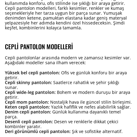
kullanımda konforu, ofis stilinde ise şıklığı bir araya getirir.
Cepli pantolon modelleri, farklı kesimler, renkler ve kumaş
seçenekleriyle her tarza uygun bir parça sunar. Yumuşak
denimden ketene, pamuktan elastana kadar geniş materyal
yelpazesiyle her adımda kendini özel hissedeceksin. Şimdi
keşfet, kombinlerini kolayca tamamla.
CEPLI PANTOLON MODELLERI
Cepli pantolonlar arasında modern ve zamansız kesimler var.
Aşağıdaki modeller sana ilham verecek:
Yüksek bel cepli pantolon:
Ofis ve günlük konforu bir araya
getirir.
Cepli skinny pantolon:
Saatlerce rahatlık ve şehir şıklığı
sunar.
Cepli wide-leg pantolon:
Bohem ve modern duruşu bir araya
getirir.
Cepli mom pantolon:
Nostaljik hava ile güncel stilin birleşimi.
Keten cepli pantolon:
Yazlık hafiflik ve nefes alabilirlik sağlar.
Denim cepli pantolon:
Günlük kullanıma dayanıklı temel
parça.
Desenli cepli pantolon:
Desen ve renklerle dikkat çekici
kombinler yaratır.
Deri görünümlü cepli pantolon:
Şık ve sofistike alternatif.