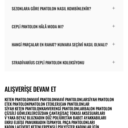
SEZONLARA GÖRE PANTOLON NASIL KOMBINLENIR?
CEPLI PANTOLON HÂLÂ MODA MI?
HANGI PARÇALAR EN RAHAT? NUMARA SEÇIMI NASIL OLMALI?
STRADIVARIUS CEPLI PANTOLON KOLEKSIYONU
ALIŞVERIŞE DEVAM ET
KETEN PANTOLON
MAVI PANTOLON
MAVI PANTOLONLAR
SIYAH PANTOLON
ETEK PANTOLON
PANTOLON ETEKLER
JEAN PANTOLONLAR
SIYAH KETEN PANTOLON
KAHVERENGI PANTOLONLAR
BALON PANTOLON
ÇIZGILI GÖMLEKLER
CÜZDAN ÇANTASI
SAÇ TOKASI AKSESUARLARI
V YAKA BEYAZ BLUZ
KADIN DÜZ POLIÜRETAN BABET AYAKKABILARI
EKRU ELBISE PAMUK
KADIN İSPANYOL PAÇA PANTOLONLARI
KADIN LACIVERT KETENLER
PENSLI POLYESTER KADINLAR İÇIN