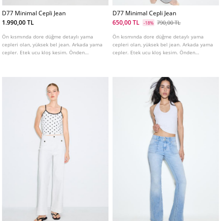
D77 Minimal Cepli Jean
D77 Minimal Cepli Jean
1.990,00 TL
650,00 TL
790,00 TL
-18%
Ön kısmında dore düğme detaylı yama
Ön kısmında dore düğme detaylı yama
cepleri olan, yüksek bel jean. Arkada yama
cepleri olan, yüksek bel jean. Arkada yama
cepler. Etek ucu kloş kesim. Önden
cepler. Etek ucu kloş kesim. Önden
fermuar ve düğme kapamalı. Farklı renk
fermuar ve düğme kapamalı. Farklı renk
seçenekleri mevcuttur.
seçenekleri mevcuttur.