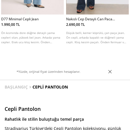
D77 Minimal Cepli Jean
Nakıslı Cep Detaylı Can Paca
Jean
1.990,00 TL
2.690,00 TL
Ön kısmında dore düğme detaylı yama
Düşük belli, kemer köprülü, çan paça jean.
cepleri olan, yüksek bel jean. Arkada yama
Ön cepli, arkada kapaklı ve düğmeli yama
cepler. Etek ucu kloş kesim. Önden
cepli. Kloş kesim paçalı. Önden fermuar ve
fermuar ve düğme kapamalı. Farklı renk
çift metal düğme kapamalı. Arka ceplerde
seçenekleri mevcuttur.
nakış ve ışıltı detaylı. Farklı renk
seçenekleri mevcuttur.
*Yüzde, orijinal fiyat üzerinden hesaplanır.
BAŞLANGIÇ
CEPLI PANTOLON
Cepli Pantolon
Rahatlık ile stilin buluştuğu temel parça
Stradivarius Türkiye'deki Cepli Pantolon koleksiyonu, günlük