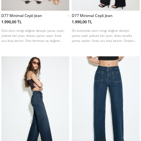
D77 Minimal Cepli Jean
D77 Minimal Cepli Jean
1.990,00 TL
1.990,00 TL
Önü altın rengi düğme detaylı yama cepli,
Ön kısmında altın rengi düğme detaylı
yüksek bel jean. Arkası yama cepli. Etek
yama cepli yüksek bel jean. Arka tarafta
ucu kloş kesim. Önü fermuar ve düğme
yama cepler. Etek ucu kloş kesim. Önden
kapamalı. Farklı renklerde mevcuttur.
fermuar ve düğme kapamalı. Farklı renk
seçenekleri mevcuttur.