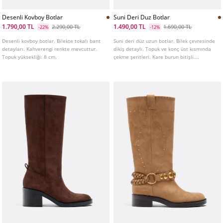
Desenli Kovboy Botlar
Suni Deri Duz Botlar
1.790,00 TL
1.490,00 TL
2.290,00 TL
1.690,00 TL
-22%
-12%
Desenli kovboy botlar. Bilekte tokalı bant
Suni deri düz uzun botlar. Bilek çevresinde
detayları. Kahverengi renkte mevcuttur.
dikiş detaylı. Topuk ve konç üst kısmında
Topuk yüksekliği: 8 cm.
çekme şeritleri. Kare burun bitişli.
Kahverengi renkte mevcut. Taban
yüksekliği: 3,7 cm