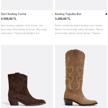
Deri Kovboy Cizme
Kovboy Topuklu Bot
4.590,00 TL
3.290,00 TL
Deri kovboy topuklu uzun çizme. Üst
Farklı renklerde kadın kovboy tarzı botlar.
kısmında dikiş detayı bulunur. Bej rengi
Botun üst kısmında nakış detayları. Botun
mevcuttur. Topuk yüksekliği 4 cm.
yanlarında çekme şeridi detayı. Topuk
yüksekliği: 4,5 cm. AIRFIT®. Daha fazla
konfor sağlamak için tasarlanmış, lateks
bileşenli esnek teknik köpük iç taban.