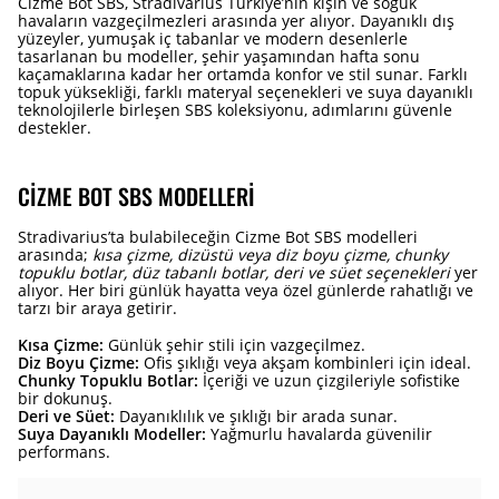
Cizme Bot SBS, Stradivarius Türkiye’nin kışın ve soğuk
havaların vazgeçilmezleri arasında yer alıyor. Dayanıklı dış
yüzeyler, yumuşak iç tabanlar ve modern desenlerle
tasarlanan bu modeller, şehir yaşamından hafta sonu
kaçamaklarına kadar her ortamda konfor ve stil sunar. Farklı
topuk yüksekliği, farklı materyal seçenekleri ve suya dayanıklı
teknolojilerle birleşen SBS koleksiyonu, adımlarını güvenle
destekler.
CIZME BOT SBS MODELLERI
Stradivarius’ta bulabileceğin Cizme Bot SBS modelleri
arasında;
kısa çizme, dizüstü veya diz boyu çizme, chunky
topuklu botlar, düz tabanlı botlar, deri ve süet seçenekleri
yer
alıyor. Her biri günlük hayatta veya özel günlerde rahatlığı ve
tarzı bir araya getirir.
Kısa Çizme:
Günlük şehir stili için vazgeçilmez.
Diz Boyu Çizme:
Ofis şıklığı veya akşam kombinleri için ideal.
Chunky Topuklu Botlar:
İçeriği ve uzun çizgileriyle sofistike
bir dokunuş.
Deri ve Süet:
Dayanıklılık ve şıklığı bir arada sunar.
Suya Dayanıklı Modeller:
Yağmurlu havalarda güvenilir
performans.