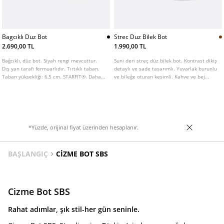
Bagcıklı Duz Bot
Strec Duz Bilek Bot
2.690,00 TL
1.990,00 TL
Bağcıklı, düz bot. Siyah rengi mevcuttur.
Suni deri streç düz bilek bot. Kontrast dikiş
Dış yan tarafı fermuarlıdır. Tırtıklı taban.
detaylı ve sade tasarımlı. Yuvarlak burunlu
Taban yüksekliği: 6,5 cm. STARFIT®. Daha
ve bileğe oturan kesimli. Kahve ve bej
fazla konfor sağlamak için tasarlanmış,
renkleri mevcut. Taban yüksekliği: 4,5 cm
poliüretan bileşenli esnek teknik iç taban.
*Yüzde, orijinal fiyat üzerinden hesaplanır.
BAŞLANGIÇ
CIZME BOT SBS
Cizme Bot SBS
Rahat adımlar, şık stil-her gün seninle.