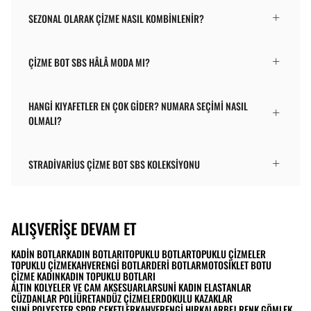
SEZONAL OLARAK ÇIZME NASIL KOMBINLENIR?
ÇIZME BOT SBS HÂLÂ MODA MI?
HANGI KIYAFETLER EN ÇOK GIDER? NUMARA SEÇIMI NASIL
OLMALI?
STRADIVARIUS ÇIZME BOT SBS KOLEKSIYONU
ALIŞVERIŞE DEVAM ET
KADIN BOTLAR
KADIN BOTLARI
TOPUKLU BOTLAR
TOPUKLU ÇIZMELER
TOPUKLU ÇIZME
KAHVERENGI BOTLAR
DERI BOTLAR
MOTOSIKLET BOTU
ÇIZME KADIN
KADIN TOPUKLU BOTLARI
ALTIN KOLYELER VE CAM AKSESUARLAR
SUNI KADIN ELASTANLAR
CÜZDANLAR POLIÜRETAN
DÜZ ÇIZMELER
DOKULU KAZAKLAR
SUNI POLYESTER SPOR CEKETLER
KAHVERENGI HIRKALAR
BEJ RENK GÖMLEK