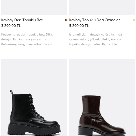
Kovboy Deri Topuklu Bot
Kovboy Topuklu Deri Cizmeler
3.290,00 TL
5.290,00 TL
Kovboy tarzı, deri topuklu bot. Dikiş
İşlemeli çizim detaylı ve üst kısımda
detaylı. Üst kısımda yan şeritler.
çekme kulplu, yüksek bilekli, kovboy
Kahverengi rengi mevcuttur. Topuk
topuklu deri çizmeler. Bej renkte
yüksekliği 4,5 cm.
mevcuttur. Topuk yüksekliği: 5 cm