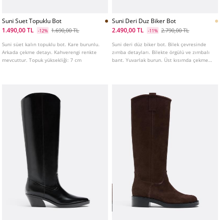
Suni Suet Topuklu Bot
Suni Deri Duz Biker Bot
1.490,00 TL
2.490,00 TL
1.690,00 TL
2.790,00 TL
-12%
-11%
Suni süet kalın topuklu bot. Kare burunlu.
Suni deri düz biker bot. Bilek çevresinde
Arkada çekme detayı. Kahverengi renkte
zımba detayları. Bilekte örgülü ve zımbalı
mevcuttur. Topuk yüksekliği: 7 cm
bant. Yuvarlak burun. Üst kısımda çekme
halkası. Taban yüksekliği: 4 cm