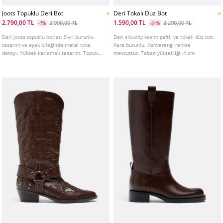
Joots Topuklu Deri Bot
Deri Tokalı Duz Bot
2.790,00 TL
1.590,00 TL
2.990,00 TL
2.290,00 TL
-7%
-31%
Deri joots topuklu botlar. Sivri burunlu
Deri slouchy kesim şaftlı ve tokalı düz bot.
tasarım ve ayak bileğinde metal toka
Kare burunlu. Kahverengi renkte
detayı. Yüksek katlamalı tasarım. Topuk
mevcuttur. Taban yüksekliği: 4 cm
yüksekliği: 5 cm