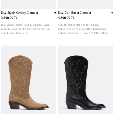
Duz Siyah Kovboy Cizmesi
Duz Deri Binici Cizmesi
3.690,00 TL
4.590,00 TL
Düz, yüksek bilekli kovboy çizmesi. Sivri
Yüksek, düz, binici tipi deri çizme.
burunlu. Siyah renk seçeneği mevcuttur.
Kahverengi rengi mevcuttur. Kapamasız.
Topuk yüksekliği: 5 cm.
Taban yüksekliği: 2,5 cm. STARFIT®. Daha
fazla rahatlık sunmak için tasarlanmış,
esnek teknik poliüretan köpük iç taban.