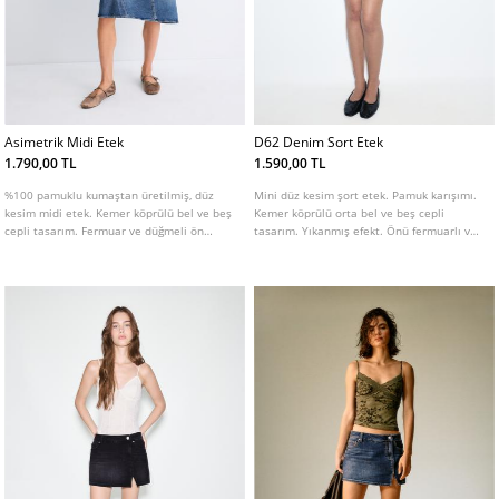
Asimetrik Midi Etek
D62 Denim Sort Etek
1.790,00 TL
1.590,00 TL
%100 pamuklu kumaştan üretilmiş, düz
Mini düz kesim şort etek. Pamuk karışımı.
kesim midi etek. Kemer köprülü bel ve beş
Kemer köprülü orta bel ve beş cepli
cepli tasarım. Fermuar ve düğmeli ön
tasarım. Yıkanmış efekt. Önü fermuarlı ve
kapama. Yıkamalı görünüm ve asimetrik
düğmeli. Farklı renklerde mevcuttur.
etek ucu detaylı.