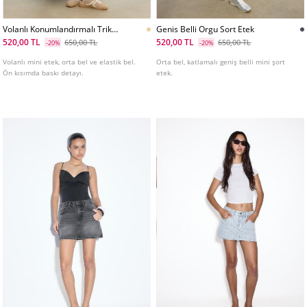
Volanlı Konumlandırmalı Triko
Genis Belli Orgu Sort Etek
Etek
520,00 TL
520,00 TL
650,00 TL
650,00 TL
-20%
-20%
Volanlı mini etek, orta bel ve elastik bel.
Orta bel, katlamalı geniş belli mini şort
Ön kısımda baskı detayı.
etek.