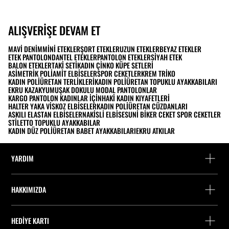
ALIŞVERIŞE DEVAM ET
MAVI DENIM
MINI ETEKLER
ŞORT ETEKLER
UZUN ETEKLER
BEYAZ ETEKLER
ETEK PANTOLON
DANTEL ETEKLER
PANTOLON ETEKLER
SIYAH ETEK
BALON ETEKLER
TAKI SETI
KADIN ÇINKO KÜPE SETLERI
ASIMETRIK POLIAMIT ELBISELER
SPOR CEKETLER
KREM TRIKO
KADIN POLIÜRETAN TERLIKLERI
KADIN POLIÜRETAN TOPUKLU AYAKKABILARI
EKRU KAZAK
YUMUŞAK DOKULU MODAL PANTOLONLAR
KARGO PANTOLON KADINLAR İÇIN
HAKI KADIN KIYAFETLERI
HALTER YAKA VISKOZ ELBISELER
KADIN POLIÜRETAN CÜZDANLARI
ASKILI ELASTAN ELBISELER
NAKISLI ELBISE
SUNI BIKER CEKET SPOR CEKETLER
STILETTO TOPUKLU AYAKKABILAR
KADIN DÜZ POLIÜRETAN BABET AYAKKABILARI
EKRU ATKILAR
YARDIM
Yardım ve iletişim
HAKKIMIZDA
Siparişi takip edin
Bir mağaza bulun
Misafir olarak iade
HEDIYE KARTI
Stradivarius'ta Çalışmak
Fişini bul