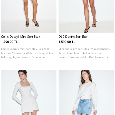
Cekic Detaylı Mini Sort Etek
D62 Denim Sort Etek
1.790,00 TL
1.590,00 TL
Kemer köprülü mini şort etek. Beş cepli
Mini düz kesim şort etek. Pamuk karışımı.
tasarım. Yıkama efektli bitişli. Çekiç detayı
Kemer köprülü orta bel ve beş cepli
beli vurgulayan tasarım. Fermuar ve
tasarım. Yıkanmış efekt. Önü fermuarlı ve
düğmeli ön kapama.
düğmeli. Farklı renklerde mevcuttur.