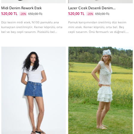
Midi Denim Rework Etek
Lazer Cicek Desenli Denim
Sort Etek
520,00 TL
520,00 TL
650,00 TL
650,00 TL
-20%
-20%
Düz kesim midi etek, %100 pamuklu ana
Pamuk karışımından üretilmiş düz kesim
kumaştan üretilmiştir. Kemer köprülü, orta
mini etek. Kemer köprülü, orta bel. Beş
bel ve beş cepli tasarım. Püsküllü bel
cepli tasarım. Önü fermuarlı ve düğmeli.
detaylı. Önden fermuarlı ve düğmeli
Lazer çiçek desenli.
kapama.