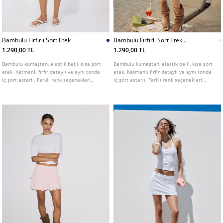
Bambulu Fırfırlı Sort Etek
Bambulu Fırfırlı Sort Etek
L01261250
1.290,00 TL
1.290,00 TL
Bambulu kumaştan, elastik belli, kısa şort
Bambulu kumaştan, elastik belli, kısa şort
etek. Katmanlı fırfır detaylı ve aynı tonda
etek. Katmanlı fırfır detaylı ve aynı tonda
iç şort astarlı. Farklı renk seçenekleri
iç şort astarlı. Farklı renk seçenekleri
mevcut.
mevcut.