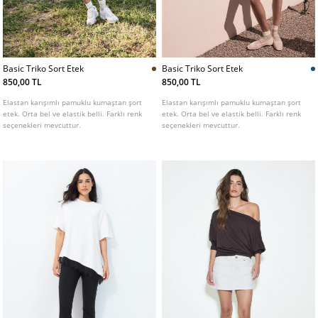
Basic Triko Sort Etek
Basic Triko Sort Etek
850,00 TL
850,00 TL
Elastan karışımlı pamuklu kumaştan şort
Elastan karışımlı pamuklu kumaştan şort
etek. Orta bel ve elastik belli. Farklı renk
etek. Orta bel ve elastik belli. Farklı renk
seçenekleri mevcuttur.
seçenekleri mevcuttur.