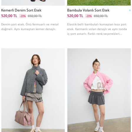
Kemerli Denim Sort Etek
Bambula Volanlı Sort Etek
520,00 TL
520,00 TL
650,00 TL
650,00 TL
-20%
-20%
Denim şort etek. Önü fermuarlı ve metal
Elastik belli bambulalı kumaştan kısa şort
düğmeli. Aynı kumaştan kemer detaylı.
etek. Katmanlı volan detaylı ve aynı tonda
iç şort astarlı. Farklı renk seçenekleri
mevcuttur.