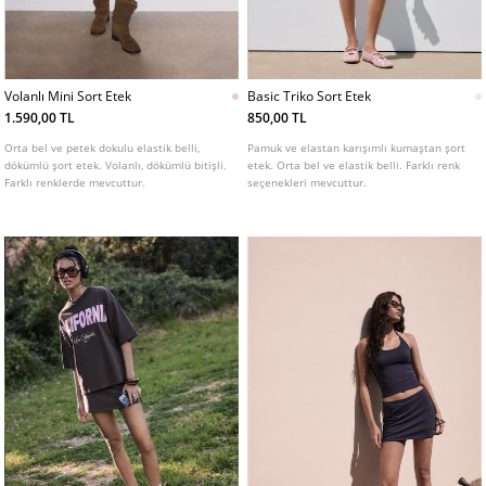
Volanlı Mini Sort Etek
Basic Triko Sort Etek
1.590,00 TL
850,00 TL
Orta bel ve petek dokulu elastik belli,
Pamuk ve elastan karışımlı kumaştan şort
dökümlü şort etek. Volanlı, dökümlü bitişli.
etek. Orta bel ve elastik belli. Farklı renk
Farklı renklerde mevcuttur.
seçenekleri mevcuttur.