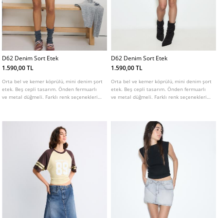
D62 Denim Sort Etek
D62 Denim Sort Etek
1.590,00 TL
1.590,00 TL
Orta bel ve kemer köprülü, mini denim şort
Orta bel ve kemer köprülü, mini denim şort
etek. Beş cepli tasarım. Önden fermuarlı
etek. Beş cepli tasarım. Önden fermuarlı
ve metal düğmeli. Farklı renk seçenekleri
ve metal düğmeli. Farklı renk seçenekleri
mevcuttur.
mevcuttur.