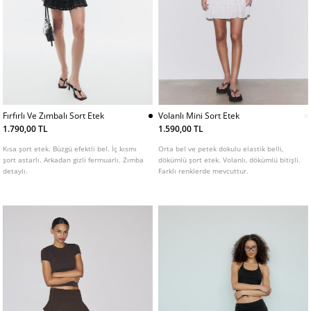
Fırfırlı Ve Zımbalı Sort Etek
Volanlı Mini Sort Etek
1.790,00 TL
1.590,00 TL
Kısa şort etek. Büzgü efektli bel. İç kısmı
Orta bel ve petek dokulu elastik belli,
şort astarlı. Arkadan gizli fermuarlı. Zımba
dökümlü şort etek. Volanlı, dökümlü bitişli.
detaylı.
Farklı renklerde mevcuttur.