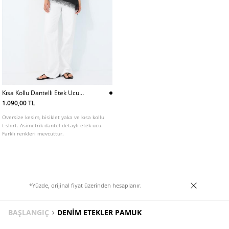
Kısa Kollu Dantelli Etek Ucu
Tshirt
1.090,00 TL
Oversize kesim, bisiklet yaka ve kısa kollu
t-shirt. Asimetrik dantel detaylı etek ucu.
Farklı renkleri mevcuttur.
*Yüzde, orijinal fiyat üzerinden hesaplanır.
BAŞLANGIÇ
DENIM ETEKLER PAMUK