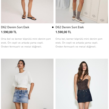
D62 Denim Sort Etek
D62 Denim Sort Etek
1.590,00 TL
1.590,00 TL
Orta bel ve kemer köprülü mini denim şort
Orta bel, kemer köprülü mini denim şort
etek. Ön cepli ve arkada yama cepli.
etek. Ön cepli ve arkada yama cepli.
Önden fermuarlı ve metal düğmeli.
Önden fermuarlı ve metal düğmeli.