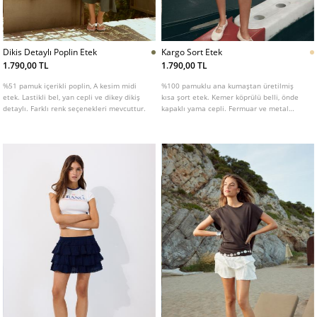
Dikis Detaylı Poplin Etek
Kargo Sort Etek
1.790,00 TL
1.790,00 TL
%51 pamuk içerikli poplin, A kesim midi
%100 pamuklu ana kumaştan üretilmiş
etek. Lastikli bel, yan cepli ve dikey dikiş
kısa şort etek. Kemer köprülü belli, önde
detaylı. Farklı renk seçenekleri mevcuttur.
kapaklı yama cepli. Fermuar ve metal
düğme kapamalı.