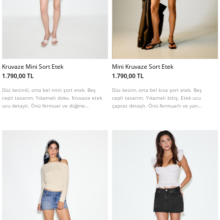
Kruvaze Mini Sort Etek
Mini Kruvaze Sort Etek
1.790,00 TL
1.790,00 TL
Düz kesimli, orta bel mini şort etek. Beş
Düz kesim, orta bel kısa şort etek. Beş
cepli tasarım. Yıkamalı doku. Kruvaze etek
cepli tasarım. Yıkamalı bitiş. Etek ucu
ucu detaylı. Önü fermuar ve düğme
çapraz detaylı. Önü fermuarlı ve yan
kapamalı.
düğmeli kapatmalı.