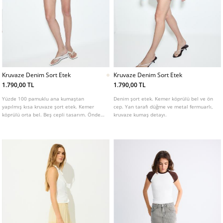
Kruvaze Denim Sort Etek
Kruvaze Denim Sort Etek
1.790,00 TL
1.790,00 TL
Yüzde 100 pamuklu ana kumaştan
Denim şort etek. Kemer köprülü bel ve ön
yapılmış kısa kruvaze şort etek. Kemer
cep. Yan tarafı düğme ve metal fermuarlı,
köprülü orta bel. Beş cepli tasarım. Önden
kruvaze kumaş detayı.
düğmeli ve yandan fermuarlı.