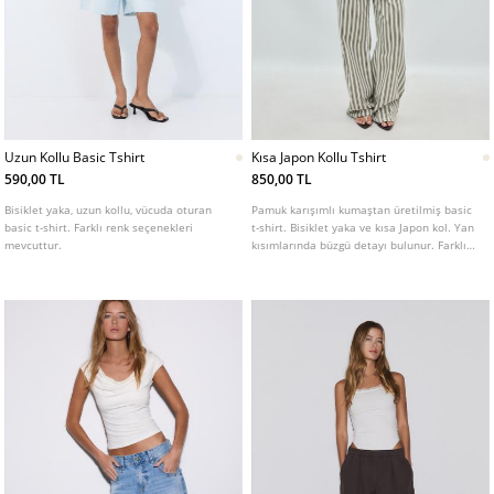
Uzun Kollu Basic Tshirt
Kısa Japon Kollu Tshirt
590,00 TL
850,00 TL
Bisiklet yaka, uzun kollu, vücuda oturan
Pamuk karışımlı kumaştan üretilmiş basic
basic t-shirt. Farklı renk seçenekleri
t-shirt. Bisiklet yaka ve kısa Japon kol. Yan
mevcuttur.
kısımlarında büzgü detayı bulunur. Farklı
renk seçenekleri mevcuttur.