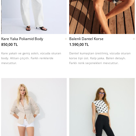
Kare Yaka Poliamid Body
Balenli Dantel Korse
850,00 TL
1.590,00 TL
Kare yakalı ve geniş askılı, vücuda oturan
Dantel kumaştan üretilmiş, vücuda oturan
body. Alttan çıtçıtlı. Farklı renklerde
korse tipi üst. Kalp yaka. Balen detaylı.
mevcuttur.
Farklı renk seçenekleri mevcuttur.