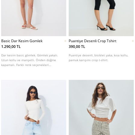
Basic Dar Kesim Gomlek
Puantiye Desenli Crop Tshirt
1.290,00 TL
390,00 TL
Dar kesim basic gömlek. Gömlek yakalı.
Puantiye desenli, bisiklet yaka, kısa kollu,
Uzun kollu ve manşetli. Önden düğme
pamuk karışımı crop t-shirt.
kapamalı. Farklı renk seçenekleri
mevcuttur.