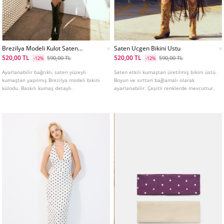
Brezilya Modeli Kulot Saten
Saten Ucgen Bikini Ustu
Yuzeyli Baskılı Bikini Altı
520,00 TL
520,00 TL
590,00 TL
590,00 TL
-12%
-12%
Ayarlanabilir bağcıklı, saten yüzeyli
Saten etkili kumaştan üretilmiş bikini üstü.
kumaştan yapılmış Brezilya modeli bikini
Boyun ve sırttan bağlamalı olarak
külodu. Baskılı kumaş detaylı.
ayarlanabilir. Çeşitli renklerde mevcuttur.