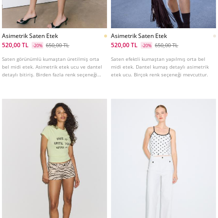
Asimetrik Saten Etek
Asimetrik Saten Etek
520,00 TL
520,00 TL
650,00 TL
650,00 TL
-20%
-20%
Saten görünümlü kumaştan üretilmiş orta
Saten efektli kumaştan yapılmış orta bel
bel midi etek. Asimetrik etek ucu ve dantel
midi etek. Dantel kumaş detaylı asimetrik
detaylı bitiriş. Birden fazla renk seçeneği
etek ucu. Birçok renk seçeneği mevcuttur.
mevcuttur.