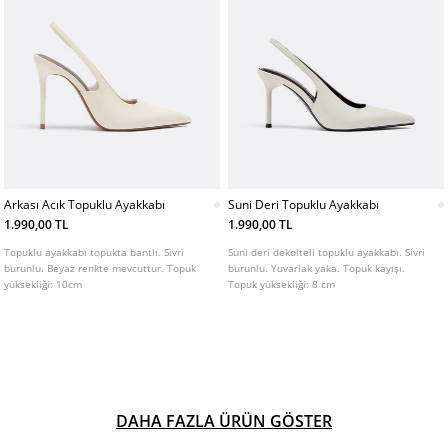
Arkası Acık Topuklu Ayakkabı
Suni Deri Topuklu Ayakkabı
1.990,00 TL
1.990,00 TL
Topuklu ayakkabı topukta bantlı. Sivri
Suni deri dekolteli topuklu ayakkabı. Sivri
burunlu. Beyaz renkte mevcuttur. Topuk
burunlu. Yuvarlak yaka. Topuk kayışı.
yüksekliği: 10cm
Topuk yüksekliği: 8 cm
DAHA FAZLA ÜRÜN GÖSTER