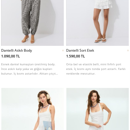
Dantelli Askılı Body
Dantelli Sort Etek
1.090,00 TL
1.590,00 TL
Esnek dantel kumaştan üretilmiş body.
Orta bel ve elastik belli, mini fırfırlı şort
İnce askılı kalp yaka ve göğüs kupları
etek. İç kısmı aynı tonda şort astarlı. Farklı
bulunur. İç kısmı astarlıdır. Alttan çıtçıt
renklerde mevcuttur.
düğmeli. Farklı renk seçenekleri mevcuttur.