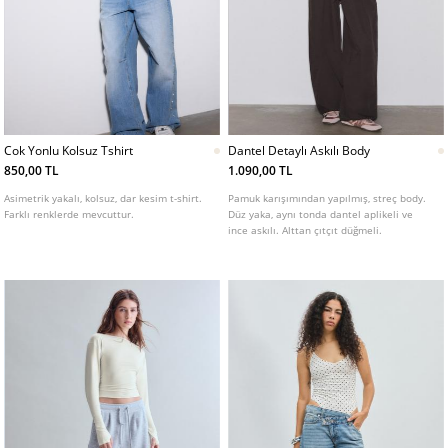
Cok Yonlu Kolsuz Tshirt
Dantel Detaylı Askılı Body
850,00 TL
1.090,00 TL
Asimetrik yakalı, kolsuz, dar kesim t-shirt.
Pamuk karışımından yapılmış, streç body.
Farklı renklerde mevcuttur.
Düz yaka, aynı tonda dantel aplikeli ve
ince askılı. Alttan çıtçıt düğmeli.