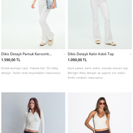
Dikis Detaylı Pamuk Karısımlı
Dikis Detaylı Kalın Askılı Top
Can Tayt
1.590,00 TL
1.090,00 TL
Esnek kumaşlı tayt. Yüksek bel. Ön dikiş
Kare yakalı, kalın askılı, vücuda oturan top.
detaylı. Farklı renk seçenekleri mevcuttur.
Belirgin dikiş detaylı ve çapraz sırt askılı.
Farklı renkleri mevcuttur.