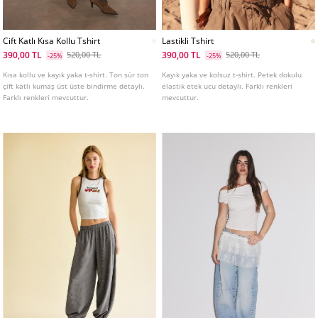
Cift Katlı Kısa Kollu Tshirt
Lastikli Tshirt
390,00 TL
390,00 TL
520,00 TL
520,00 TL
-25%
-25%
Kısa kollu ve kayık yaka t-shirt. Ton sür ton
Kayık yaka ve kolsuz t-shirt. Petek dokulu
çift katlı kumaş üst üste bindirme detaylı.
elastik etek ucu detaylı. Farklı renkleri
Farklı renkleri mevcuttur.
mevcuttur.