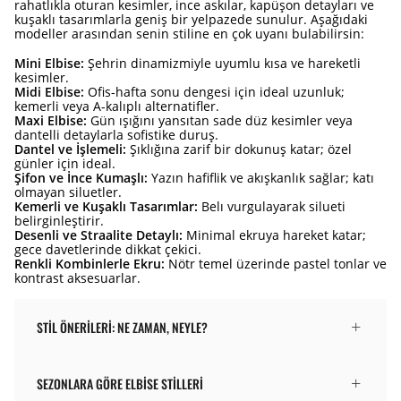
rahatlıkla oturan kesimler, ince askılar, kapüşon detayları ve
kuşaklı tasarımlarla geniş bir yelpazede sunulur. Aşağıdaki
modeller arasından senin stiline en çok uyanı bulabilirsin:
Mini Elbise:
Şehrin dinamizmiyle uyumlu kısa ve hareketli
kesimler.
Midi Elbise:
Ofis-hafta sonu dengesi için ideal uzunluk;
kemerli veya A-kalıplı alternatifler.
Maxi Elbise:
Gün ışığını yansıtan sade düz kesimler veya
dantelli detaylarla sofistike duruş.
Dantel ve İşlemeli:
Şıklığına zarif bir dokunuş katar; özel
günler için ideal.
Şifon ve İnce Kumaşlı:
Yazın hafiflik ve akışkanlık sağlar; katı
olmayan siluetler.
Kemerli ve Kuşaklı Tasarımlar:
Belı vurgulayarak silueti
belirginleştirir.
Desenli ve Straalite Detaylı:
Minimal ekruya hareket katar;
gece davetlerinde dikkat çekici.
Renkli Kombinlerle Ekru:
Nötr temel üzerinde pastel tonlar ve
kontrast aksesuarlar.
STIL ÖNERILERI: NE ZAMAN, NEYLE?
SEZONLARA GÖRE ELBISE STILLERI