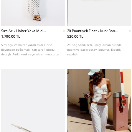
Sırtı Acık Halter Yaka Midi
2li Puantiyeli Elastik Kurk Bant
Elbise
Seti
1.790,00 TL
520,00 TL
Sırtı açık ve halter yakalı midi elbise.
2'li saç bandı seti. Parçalardan birinde
Boyundan bağlamalı. Yan tarafı büzgü
puantiye baskı detayı bulunur. Elastik
detaylı. Farklı renk seçenekleri mevcuttur.
yapılıdır.