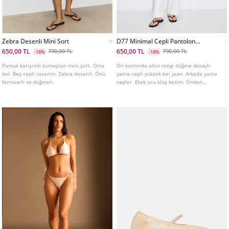
Zebra Desenli Mini Sort
D77 Minimal Cepli Pantolon
L01477778
650,00 TL
650,00 TL
790,00 TL
790,00 TL
-18%
-18%
Pamuk karışımlı kumaştan mini şort. Orta
Ön kısmında altın rengi düğme detaylı
bel. Beş cepli tasarım. Zebra desenli. Önü
yama cepli yüksek bel jean. Arkada yama
fermuarlı ve düğmeli.
cepler. Etek ucu kloş kesim. Önden
fermuar ve düğme kapamalı.