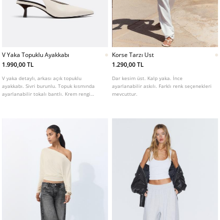
V Yaka Topuklu Ayakkabı
Korse Tarzı Ust
1.990,00 TL
1.290,00 TL
V yaka detaylı, arkası açık topuklu
Dar kesim üst. Kalp yaka. İnce
ayakkabı. Sivri burunlu. Topuk kısmında
ayarlanabilir askılı. Farklı renk seçenekleri
ayarlanabilir tokalı bantlı. Krem rengi
mevcuttur.
mevcuttur. Topuk yüksekliği: 5 cm.