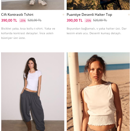
Cift Kontrastlı Tshirt
Puantiye Desenli Halter Top
390,00 TL
390,00 TL
520,00 TL
520,00 TL
-25%
-25%
Bisiklet yaka, kısa kollu t-shirt. Yaka ve
Boyundan bağlamalı, v yaka halter üst. Dar
kollarda kontrast detaylar. İnce askılı
kesim etek ucu. Desenli kumaş detaylı.
büstiyer üst üste.