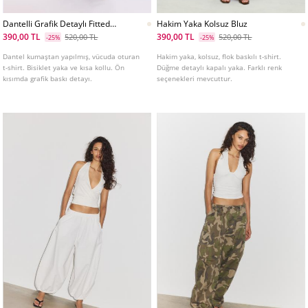
Dantelli Grafik Detaylı Fitted
Hakim Yaka Kolsuz Bluz
Tshirt
390,00 TL
390,00 TL
520,00 TL
520,00 TL
-25%
-25%
Dantel kumaştan yapılmış, vücuda oturan
Hakim yaka, kolsuz, flok baskılı t-shirt.
t-shirt. Bisiklet yaka ve kısa kollu. Ön
Düğme detaylı kapalı yaka. Farklı renk
kısımda grafik baskı detayı.
seçenekleri mevcuttur.