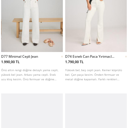
D77 Minimal Cepli Jean
D74 Esnek Can Paca Yırtmaclı
Jean
1.990,00 TL
1.790,00 TL
Önü altın rengi düğme detaylı yama cepli,
Yüksek bel, beş cepli jean. Kemer köprülü
yüksek bel jean. Arkası yama cepli. Etek
bel. Çan paça kesim. Önden fermuar ve
ucu kloş kesim. Önü fermuar ve düğme
metal düğme kapamalı. Farklı renkleri
kapamalı. Farklı renklerde mevcuttur.
mevcuttur.