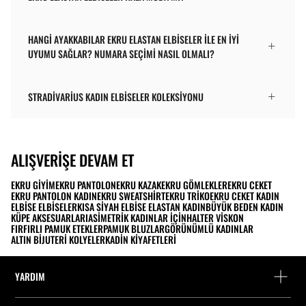
HANGI AYAKKABILAR EKRU ELASTAN ELBISELER ILE EN IYI
UYUMU SAĞLAR? NUMARA SEÇIMI NASIL OLMALI?
STRADIVARIUS KADIN ELBISELER KOLEKSIYONU
ALIŞVERIŞE DEVAM ET
EKRU GIYIM
EKRU PANTOLON
EKRU KAZAK
EKRU GÖMLEKLER
EKRU CEKET
EKRU PANTOLON KADIN
EKRU SWEATSHIRT
EKRU TRIKO
EKRU CEKET KADIN
ELBISE ELBISELER
KISA SIYAH ELBISE ELASTAN KADIN
BÜYÜK BEDEN KADIN
KÜPE AKSESUARLARI
ASIMETRIK KADINLAR İÇIN
HALTER VISKON
FIRFIRLI PAMUK ETEKLER
PAMUK BLUZLAR
GÖRÜNÜMLÜ KADINLAR
ALTIN BIJUTERI KOLYELER
KADIN KIYAFETLERI
YARDIM
Yardım ve iletişim