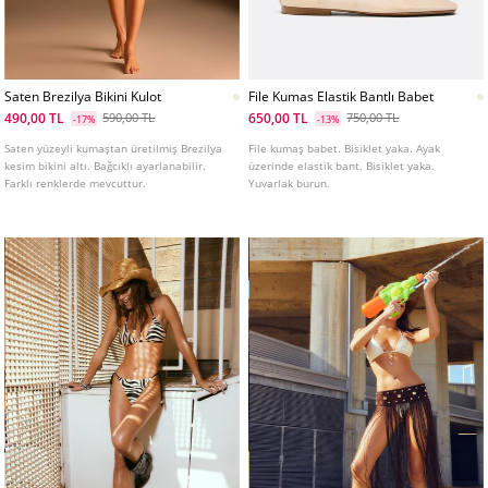
Saten Brezilya Bikini Kulot
File Kumas Elastik Bantlı Babet
490,00 TL
650,00 TL
590,00 TL
750,00 TL
-17%
-13%
Saten yüzeyli kumaştan üretilmiş Brezilya
File kumaş babet. Bisiklet yaka. Ayak
kesim bikini altı. Bağcıklı ayarlanabilir.
üzerinde elastik bant. Bisiklet yaka.
Farklı renklerde mevcuttur.
Yuvarlak burun.