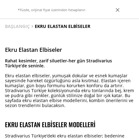
*Yüzde, orijinal fiyat üzerinden hesaplanır.
BAŞLANGIÇ
EKRU ELASTAN ELBISELER
Ekru Elastan Elbiseler
Rahat kesimler, zarif siluetler-her gün Stradivarius
Türkiye’de seninle.
Ekru elastan elbiseler, yumuşak dokular ve esnek kumaşlar
sayesinde hareket özgürlüğünü asla kısıtmaz. Elastan içeren
kumaşlar, gün boyu formunu korurken konforu da artırır.
Stradivarius Türkiye koleksiyonunda ekru tonlarında bej, krem
ve pudra gibi renkler, günlük stilinize doğal bir ışık katar. Bu
sayfada ekru elastan elbise modellerini, kombin önerilerini ve
sezon trendlerini bulacaksın.
EKRU ELASTAN ELBISELER MODELLERI
Stradivarius Türkiye’deki ekru elastan elbiseler; bedenine