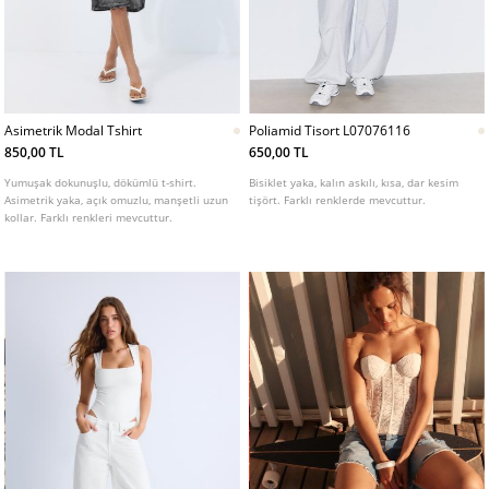
Asimetrik Modal Tshirt
Poliamid Tisort L07076116
850,00 TL
650,00 TL
Yumuşak dokunuşlu, dökümlü t-shirt.
Bisiklet yaka, kalın askılı, kısa, dar kesim
Asimetrik yaka, açık omuzlu, manşetli uzun
tişört. Farklı renklerde mevcuttur.
kollar. Farklı renkleri mevcuttur.