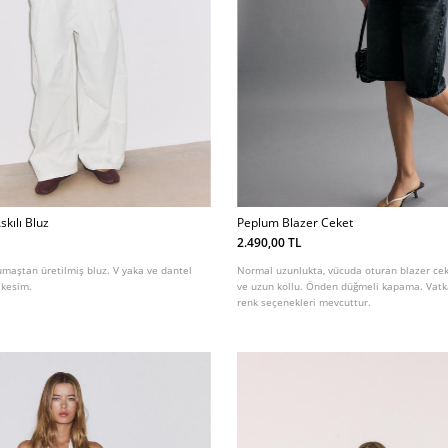
skılı Bluz
Peplum Blazer Ceket
2.490,00 TL
 kumaştan üretilmiş bluz. V yaka ve dantel
Normal uzunlukta, vücuda oturan blazer ceke
 kesim.
ve uzun kollu. Önden düğmeli kapama. Vatka 
renk seçenekleri mevcuttur.