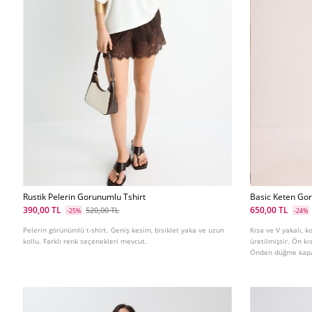
Rustik Pelerin Gorunumlu Tshirt
Basic Keten Go
390,00 TL
650,00 TL
520,00 TL
-25%
-24%
Pelerin görünümlü t-shirt. Geniş kesim, bisiklet yaka ve uzun
Kısa ve V yakalı, 
kollu. Farklı renk seçenekleri mevcut.
üretilmiştir. Ön k
Önden düğme kapa