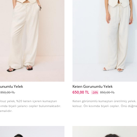
runumlu Yelek
Keten Gorunumlu Yelek
650,00 TL
850,00 TL
850,00 TL
-24%
kolsuz yelek, %20 keten içeren kumaştan
Keten görünümlü kumaştan üretilmiş yelek.
ısımda biyeli yalancı cepler bulunmaktadır.
kolsuz. Ön kısımda biyeli cepler. Önü düğm
malıdır.