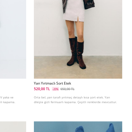
Yan Yırtmaclı Sort Etek
520,00 TL
650,00 TL
-20%
 V yaka ve
Orta bel, yan tarafı yırtmaç detaylı kısa şort etek. Yan
eli kapama.
dikişte gizli fermuarlı kapama. Çeşitli renklerde mevcuttur.