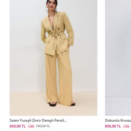
Saten Yuzeyli Zincir Detaylı Pensli
Dokumlu Kruvaz
Pantolon
650,00 TL
850,00 TL
790,00 TL
-18%
-14%