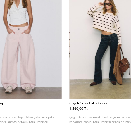
Top
Cizgili Crop Triko Kazak
1.490,00 TL
vücuda oturan top. Halter yaka ve v yaka.
Çizgili, kısa triko kazak. Bisiklet yaka ve uzun 
rapeli kumaş detaylı. Farklı renkleri
kenarlara sahip. Farklı renk seçenekleri mev