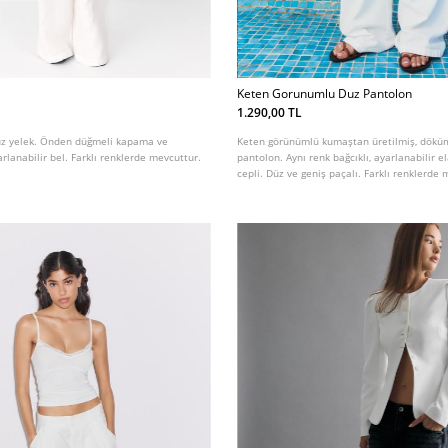
Keten Gorunumlu Duz Pantolon
1.290,00 TL
lsuz yelek. Önden düğmeli kapama ve
Keten görünümlü kumaştan üretilmiş, dökü
arlanabilir bel. Farklı renklerde mevcuttur.
pantolon. Aynı renk bağcıklı, ayarlanabilir e
cepli. Düz ve geniş paçalı. Farklı renklerde 