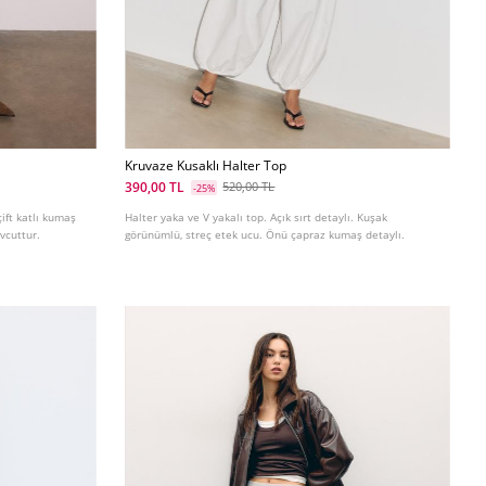
Kruvaze Kusaklı Halter Top
390,00 TL
520,00 TL
-25%
çift katlı kumaş
Halter yaka ve V yakalı top. Açık sırt detaylı. Kuşak
evcuttur.
görünümlü, streç etek ucu. Önü çapraz kumaş detaylı.