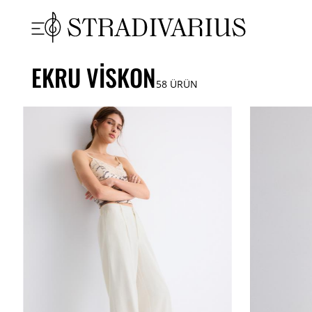
EKRU VISKON
58
ÜRÜN