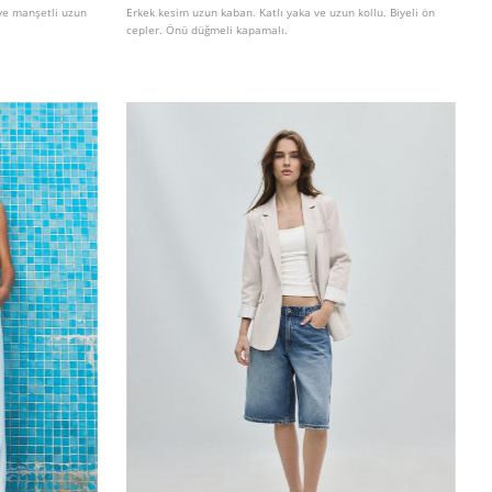
 ve manşetli uzun
Erkek kesim uzun kaban. Katlı yaka ve uzun kollu. Biyeli ön
cepler. Önü düğmeli kapamalı.