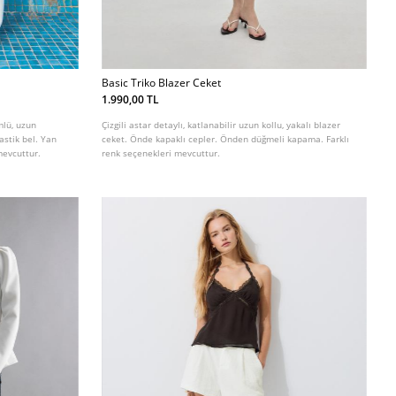
Basic Triko Blazer Ceket
1.990,00 TL
mlü, uzun
Çizgili astar detaylı, katlanabilir uzun kollu, yakalı blazer
lastik bel. Yan
ceket. Önde kapaklı cepler. Önden düğmeli kapama. Farklı
mevcuttur.
renk seçenekleri mevcuttur.