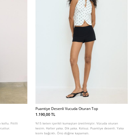
Puantiye Desenli Vucuda Oturan Top
1.190,00 TL
kollu. Fitilli
%15 keten içerikli kumaştan üretilmiştir. Vücuda oturan
cuttur.
kesim. Halter yaka. Dik yaka. Kolsuz. Puantiye desenli. Yaka
kısmı bağcıklı. Önü düğme kapamalı.