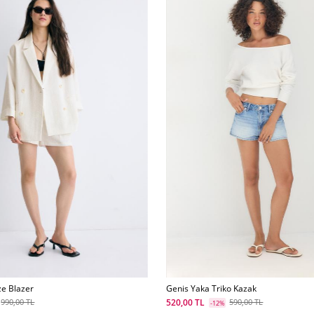
e Blazer
Genis Yaka Triko Kazak
520,00 TL
990,00 TL
590,00 TL
-12%