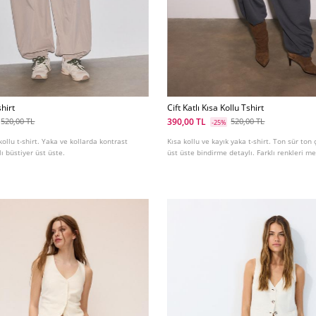
shirt
Cift Katlı Kısa Kollu Tshirt
390,00 TL
520,00 TL
520,00 TL
-25%
 kollu t-shirt. Yaka ve kollarda kontrast
Kısa kollu ve kayık yaka t-shirt. Ton sür ton 
lı büstiyer üst üste.
üst üste bindirme detaylı. Farklı renkleri m