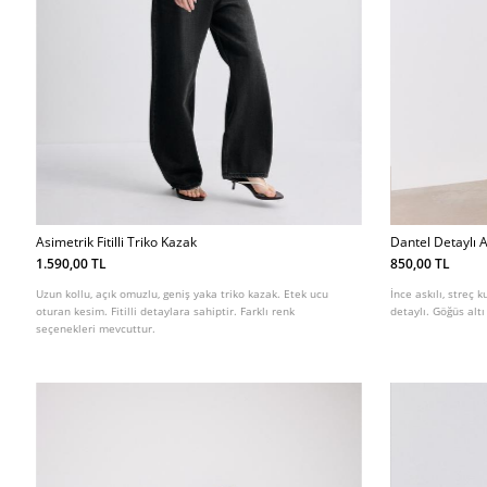
Asimetrik Fitilli Triko Kazak
Dantel Detaylı A
1.590,00 TL
850,00 TL
Uzun kollu, açık omuzlu, geniş yaka triko kazak. Etek ucu
İnce askılı, streç
oturan kesim. Fitilli detaylara sahiptir. Farklı renk
detaylı. Göğüs altı
seçenekleri mevcuttur.