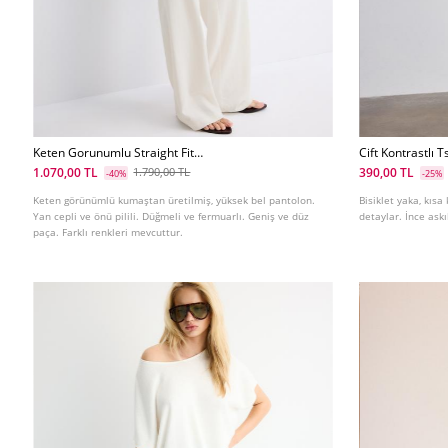
Keten Gorunumlu Straight Fit
Cift Kontrastlı T
Pantolon
1.070,00 TL
390,00 TL
1.790,00 TL
-40%
-25%
Keten görünümlü kumaştan üretilmiş, yüksek bel pantolon.
Bisiklet yaka, kısa
Yan cepli ve önü pilili. Düğmeli ve fermuarlı. Geniş ve düz
detaylar. İnce askı
paça. Farklı renkleri mevcuttur.