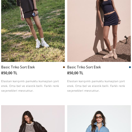
Basic Triko Sort Etek
Basic Triko Sort Etek
850,00 TL
850,00 TL
Elastan karışımlı pamuklu kumaştan şort
Elastan karışımlı pamuklu kumaştan şort
etek. Orta bel ve elastik belli. Farklı renk
etek. Orta bel ve elastik belli. Farklı renk
seçenekleri mevcuttur.
seçenekleri mevcuttur.