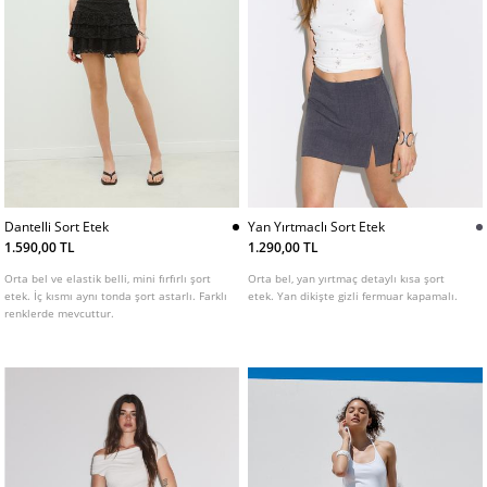
Dantelli Sort Etek
Yan Yırtmaclı Sort Etek
1.590,00 TL
1.290,00 TL
Orta bel ve elastik belli, mini fırfırlı şort
Orta bel, yan yırtmaç detaylı kısa şort
etek. İç kısmı aynı tonda şort astarlı. Farklı
etek. Yan dikişte gizli fermuar kapamalı.
renklerde mevcuttur.