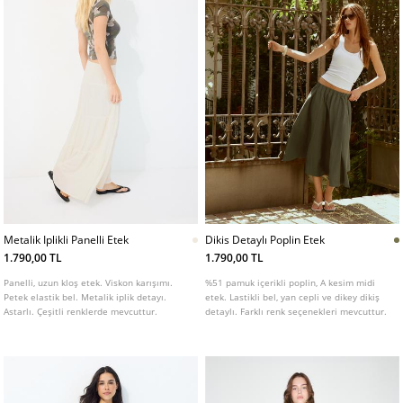
Metalik Iplikli Panelli Etek
Dikis Detaylı Poplin Etek
1.790,00 TL
1.790,00 TL
Panelli, uzun kloş etek. Viskon karışımı.
%51 pamuk içerikli poplin, A kesim midi
Petek elastik bel. Metalik iplik detayı.
etek. Lastikli bel, yan cepli ve dikey dikiş
Astarlı. Çeşitli renklerde mevcuttur.
detaylı. Farklı renk seçenekleri mevcuttur.