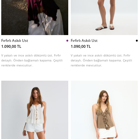
Fırfırlı Askılı Ust
Fırfırlı Askılı Ust
1.090,00 TL
1.090,00 TL
V yakalı ve ince askılı dökümlü üst. Fırfır
V yakalı ve ince askılı dökümlü üst. Fırfır
detaylı. Önden bağlamalı kapama. Çeşitli
detaylı. Önden bağlamalı kapama. Çeşitli
renklerde mevcuttur.
renklerde mevcuttur.