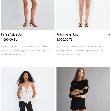
Fırfırlı Askılı Ust
Fırfırlı Askılı Ust
1.090,00 TL
1.090,00 TL
V yakalı ve ince askılı dökümlü üst. Fırfır
V yakalı ve ince askılı dökümlü top. Fırfır
detaylı. Önden bağlamalı kapama. Çeşitli
detaylı. Önden bağcıklı kapama. Çeşitli
renklerde mevcuttur.
renklerde mevcuttur.