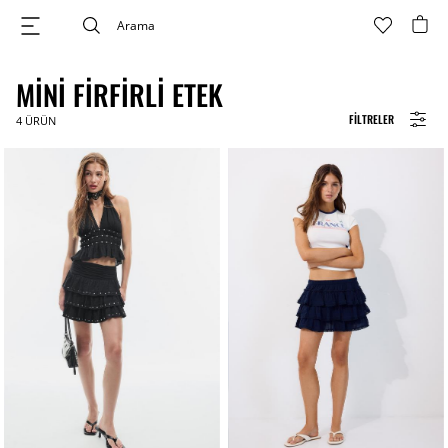
MINI FIRFIRLI ETEK
FILTRELER
4
ÜRÜN