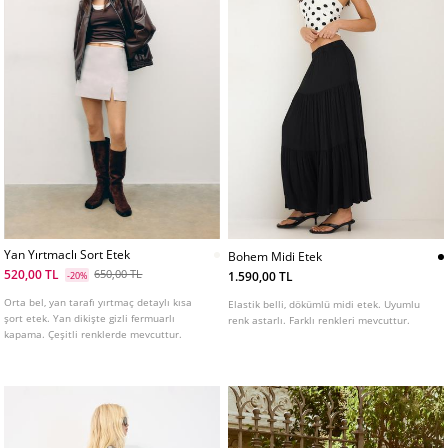
Yan Yırtmaclı Sort Etek
Bohem Midi Etek
520,00 TL
650,00 TL
1.590,00 TL
-20%
Orta bel, yan tarafı yırtmaç detaylı kısa
Elastik belli, dökümlü midi etek. Uyumlu
şort etek. Yan dikişte gizli fermuarlı
renk astarlı. Farklı renkleri mevcuttur.
kapama. Çeşitli renklerde mevcuttur.