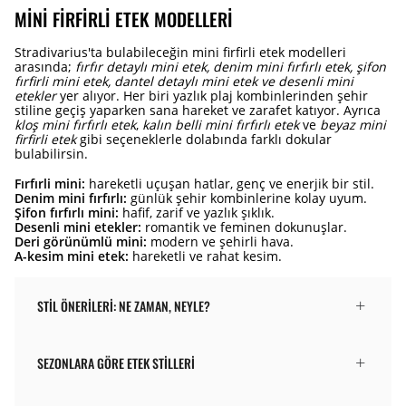
MINI FIRFIRLI ETEK MODELLERI
Stradivarius'ta bulabileceğin mini firfirli etek modelleri
arasında;
fırfır detaylı mini etek, denim mini fırfırlı etek, şifon
fırfirli mini etek, dantel detaylı mini etek ve desenli mini
etekler
yer alıyor. Her biri yazlık plaj kombinlerinden şehir
stiline geçiş yaparken sana hareket ve zarafet katıyor. Ayrıca
kloş mini fırfırlı etek
,
kalın belli mini fırfırlı etek
ve
beyaz mini
firfirli etek
gibi seçeneklerle dolabında farklı dokular
bulabilirsin.
Fırfırli mini:
hareketli uçuşan hatlar, genç ve enerjik bir stil.
Denim mini fırfırlı:
günlük şehir kombinlerine kolay uyum.
Şifon fırfırlı mini:
hafif, zarif ve yazlık şıklık.
Desenli mini etekler:
romantik ve feminen dokunuşlar.
Deri görünümlü mini:
modern ve şehirli hava.
A-kesim mini etek:
hareketli ve rahat kesim.
STIL ÖNERILERI: NE ZAMAN, NEYLE?
SEZONLARA GÖRE ETEK STILLERI