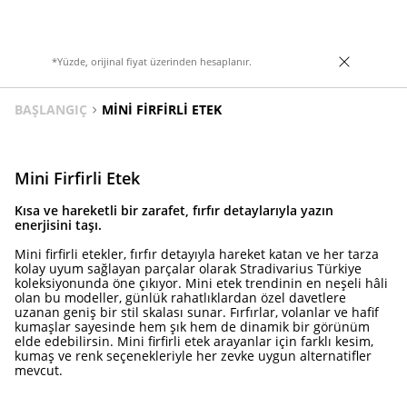
*Yüzde, orijinal fiyat üzerinden hesaplanır.
BAŞLANGIÇ
MINI FIRFIRLI ETEK
Mini Firfirli Etek
Kısa ve hareketli bir zarafet, fırfır detaylarıyla yazın
enerjisini taşı.
Mini firfirli etekler, fırfır detayıyla hareket katan ve her tarza
kolay uyum sağlayan parçalar olarak Stradivarius Türkiye
koleksiyonunda öne çıkıyor. Mini etek trendinin en neşeli hâli
olan bu modeller, günlük rahatlıklardan özel davetlere
uzanan geniş bir stil skalası sunar. Fırfırlar, volanlar ve hafif
kumaşlar sayesinde hem şık hem de dinamik bir görünüm
elde edebilirsin. Mini firfirli etek arayanlar için farklı kesim,
kumaş ve renk seçenekleriyle her zevke uygun alternatifler
mevcut.