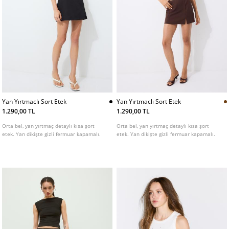
Yan Yırtmaclı Sort Etek
Yan Yırtmaclı Sort Etek
1.290,00 TL
1.290,00 TL
Orta bel, yan yırtmaç detaylı kısa şort
Orta bel, yan yırtmaç detaylı kısa şort
etek. Yan dikişte gizli fermuar kapamalı.
etek. Yan dikişte gizli fermuar kapamalı.