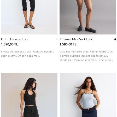
Fırfırlı Desenli Top
Kruvaze Mini Sort Etek
1.090,00 TL
1.590,00 TL
V yaka ve ince askılı üst. Puantiye desenli.
Orta bel mini şort etek. Kemer köprülü. Ön
Fırfır detaylı. Önden bağlamalı.
kısımda düğmeli kruvaze kapak detayı.
Yanda gizli fermuar kapamalı. Farklı renk
seçenekleri mevcuttur.