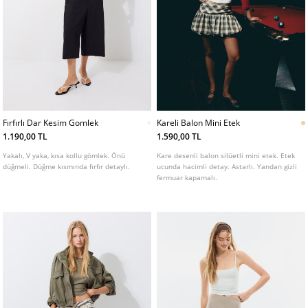
Fırfırlı Dar Kesim Gomlek
Kareli Balon Mini Etek
1.190,00 TL
1.590,00 TL
Yakalı, V yaka, kısa kollu gömlek. Önü
Kare desenli balon silüetli mini etek. Etek
düğmeli. Düğme kısmında fırfır detaylı.
ucunda hacimli detay. Astarlı. Yandan gizli
fermuar kapamalı.