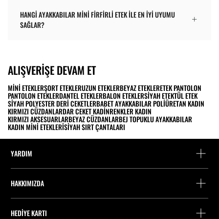
HANGI AYAKKABILAR MINI FIRFIRLI ETEK ILE EN IYI UYUMU
SAĞLAR?
ALIŞVERIŞE DEVAM ET
MINI ETEKLER
ŞORT ETEKLER
UZUN ETEKLER
BEYAZ ETEKLER
ETEK PANTOLON
PANTOLON ETEKLER
DANTEL ETEKLER
BALON ETEKLER
SIYAH ETEK
TÜL ETEK
SIYAH POLYESTER DERI CEKETLER
BABET AYAKKABILAR POLIÜRETAN KADIN
KIRMIZI CÜZDANLAR
DAR CEKET KADIN
RENKLER KADIN
KIRMIZI AKSESUARLAR
BEYAZ CÜZDANLAR
BEJ TOPUKLU AYAKKABILAR
KADIN MINI ETEKLERI
SIYAH SIRT ÇANTALARI
YARDIM
Yardım ve iletişim
HAKKIMIZDA
Siparişi takip edin
Bir mağaza bulun
Misafir olarak iade
HEDIYE KARTI
Stradivarius'ta Çalışmak
Fişini bul