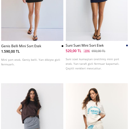
Suni Suet Mini Sort Etek
Genis Belli Mini Sort Etek
520,00 TL
650,00 TL
1.590,00 TL
-20%
Suni süet kumaştan üretilmiş mini şort
Mini şort etek. Geniş belli. Yan dikişte gizli
etek. Yan tarafı gizli fermuar kapamalı.
fermuarlı.
Çeşitli renkleri mevcuttur.