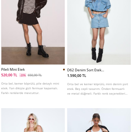
Pileli Mini Etek
D62 Denim Sort Etek
L01283422
520,00 TL
650,00 TL
1.590,00 TL
-20%
Orta bel, kemer köprülü, pile detaylı mini
Orta bel ve kemer köprülü, mini denim şort
etek. Yan dikişte gizli fermuar kapamalı.
etek. Beş cepli tasarım. Önden fermuarlı
Farklı renklerde mevcuttur.
ve metal düğmeli. Farklı renk seçenekleri
mevcuttur.