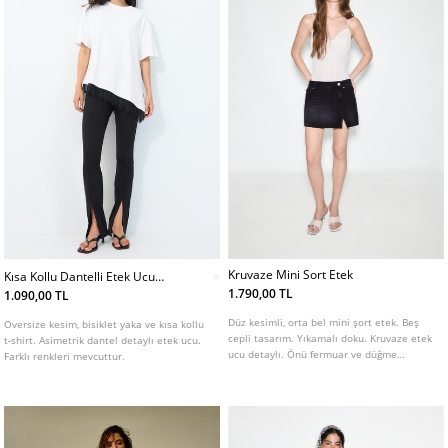
Kruvaze Mini Sort Etek
Kısa Kollu Dantelli Etek Ucu
Tshirt
1.790,00 TL
1.090,00 TL
Düz kesimli, orta bel mini şort etek. Beş
Oversize kesim, bisiklet yaka ve kısa kollu
cepli tasarım. Yıkamalı doku. Kruvaze etek
t-shirt. Asimetrik dantel detaylı etek ucu.
ucu detaylı. Önü fermuar ve düğme
Farklı renkleri mevcuttur.
kapamalı.