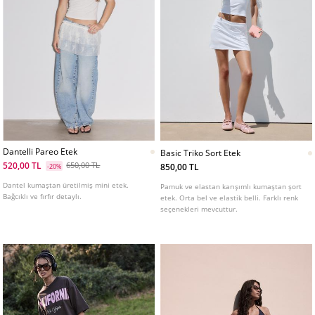
Dantelli Pareo Etek
Basic Triko Sort Etek
520,00 TL
650,00 TL
850,00 TL
-20%
Dantel kumaştan üretilmiş mini etek.
Pamuk ve elastan karışımlı kumaştan şort
Bağcıklı ve fırfır detaylı.
etek. Orta bel ve elastik belli. Farklı renk
seçenekleri mevcuttur.