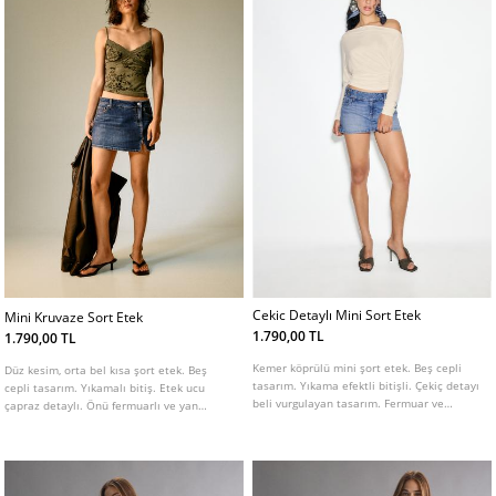
Cekic Detaylı Mini Sort Etek
Mini Kruvaze Sort Etek
1.790,00 TL
1.790,00 TL
Kemer köprülü mini şort etek. Beş cepli
Düz kesim, orta bel kısa şort etek. Beş
tasarım. Yıkama efektli bitişli. Çekiç detayı
cepli tasarım. Yıkamalı bitiş. Etek ucu
beli vurgulayan tasarım. Fermuar ve
çapraz detaylı. Önü fermuarlı ve yan
düğmeli ön kapama.
düğmeli kapatmalı.