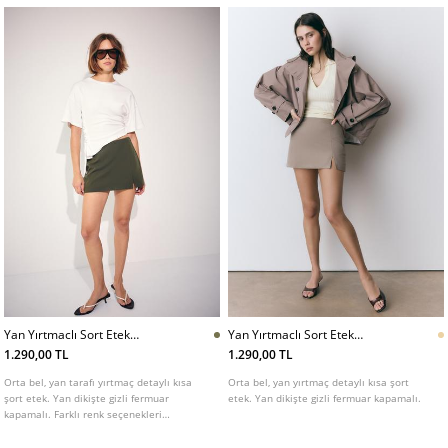
Yan Yırtmaclı Sort Etek
Yan Yırtmaclı Sort Etek
L04799768
L04799768
1.290,00 TL
1.290,00 TL
Orta bel, yan tarafı yırtmaç detaylı kısa
Orta bel, yan yırtmaç detaylı kısa şort
şort etek. Yan dikişte gizli fermuar
etek. Yan dikişte gizli fermuar kapamalı.
kapamalı. Farklı renk seçenekleri
mevcuttur.