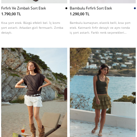
Fırfırlı Ve Zımbalı Sort Etek
Bambulu Fırfırlı Sort Etek
1.790,00 TL
1.290,00 TL
Kısa şort etek. Büzgü efektli bel. İç kısmı
Bambulu kumaştan, elastik belli, kısa şort
şort astarlı. Arkadan gizli fermuarlı. Zımba
etek. Katmanlı fırfır detaylı ve aynı tonda
detaylı.
iç şort astarlı. Farklı renk seçenekleri
mevcut.