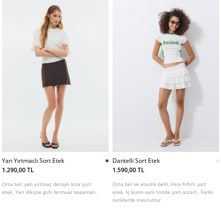
Yan Yırtmaclı Sort Etek
Dantelli Sort Etek
1.290,00 TL
1.590,00 TL
Orta bel, yan yırtmaç detaylı kısa şort
Orta bel ve elastik belli, mini fırfırlı şort
etek. Yan dikişte gizli fermuar kapamalı.
etek. İç kısmı aynı tonda şort astarlı. Farklı
renklerde mevcuttur.