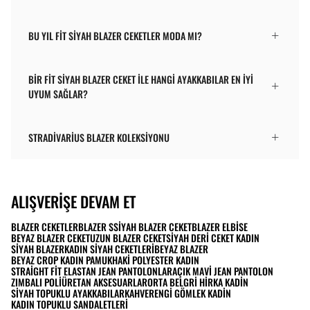
BU YIL FIT SIYAH BLAZER CEKETLER MODA MI?
BIR FIT SIYAH BLAZER CEKET ILE HANGI AYAKKABILAR EN IYI
UYUM SAĞLAR?
STRADIVARIUS BLAZER KOLEKSIYONU
ALIŞVERIŞE DEVAM ET
BLAZER CEKETLER
BLAZER S
SIYAH BLAZER CEKET
BLAZER ELBISE
BEYAZ BLAZER CEKET
UZUN BLAZER CEKET
SIYAH DERI CEKET KADIN
SIYAH BLAZER
KADIN SIYAH CEKETLERI
BEYAZ BLAZER
BEYAZ CROP KADIN PAMUK
HAKI POLYESTER KADIN
STRAIGHT FIT ELASTAN JEAN PANTOLONLAR
AÇIK MAVI JEAN PANTOLON
ZIMBALI POLIÜRETAN AKSESUARLAR
ORTA BEL
GRI HIRKA KADIN
SIYAH TOPUKLU AYAKKABILAR
KAHVERENGI GÖMLEK KADIN
KADIN TOPUKLU SANDALETLERI