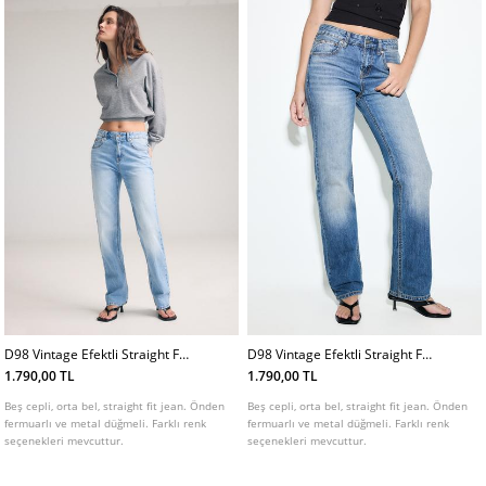
D98 Vintage Efektli Straight Fit
D98 Vintage Efektli Straight Fit
Jean L01499499
Jean L01499499
1.790,00 TL
1.790,00 TL
Beş cepli, orta bel, straight fit jean. Önden
Beş cepli, orta bel, straight fit jean. Önden
fermuarlı ve metal düğmeli. Farklı renk
fermuarlı ve metal düğmeli. Farklı renk
seçenekleri mevcuttur.
seçenekleri mevcuttur.