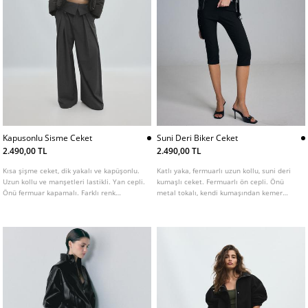
Kapusonlu Sisme Ceket
Suni Deri Biker Ceket
2.490,00 TL
2.490,00 TL
Kısa şişme ceket, dik yakalı ve kapüşonlu.
Katlı yaka, fermuarlı uzun kollu, suni deri
Uzun kollu ve manşetleri lastikli. Yan cepli.
kumaşlı ceket. Fermuarlı ön cepli. Önü
Önü fermuar kapamalı. Farklı renk
metal tokalı, kendi kumaşından kemer
seçenekleri mevcuttur.
detaylı. Önü kruvaze metal fermuarlı.