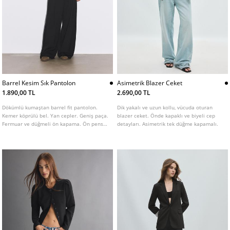
Barrel Kesim Sık Pantolon
Asimetrik Blazer Ceket
1.890,00 TL
2.690,00 TL
Dökümlü kumaştan barrel fit pantolon.
Dik yakalı ve uzun kollu, vücuda oturan
Kemer köprülü bel. Yan cepler. Geniş paça.
blazer ceket. Önde kapaklı ve biyeli cep
Fermuar ve düğmeli ön kapama. Ön pens
detayları. Asimetrik tek düğme kapamalı.
detaylı. Farklı renkleri mevcuttur.