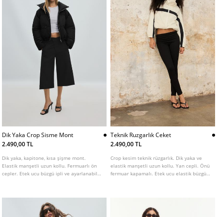
Dik Yaka Crop Sisme Mont
Teknik Ruzgarlık Ceket
2.490,00 TL
2.490,00 TL
Dik yaka, kapitone, kısa şişme mont.
Crop kesim teknik rüzgarlık. Dik yaka ve
Elastik manşetli uzun kollu. Fermuarlı ön
elastik manşetli uzun kollu. Yan cepli. Önü
cepler. Etek ucu büzgü ipli ve ayarlanabilir.
fermuar kapamalı. Etek ucu elastik büzgülü
Önden fermuarlı.
ve kontrast çizgili detaylı.