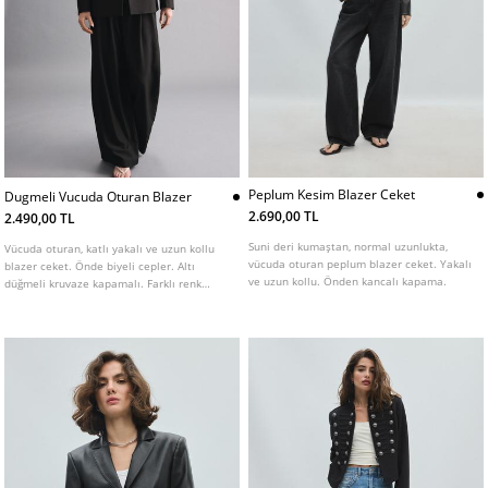
Peplum Kesim Blazer Ceket
Dugmeli Vucuda Oturan Blazer
2.690,00 TL
2.490,00 TL
Suni deri kumaştan, normal uzunlukta,
Vücuda oturan, katlı yakalı ve uzun kollu
vücuda oturan peplum blazer ceket. Yakalı
blazer ceket. Önde biyeli cepler. Altı
ve uzun kollu. Önden kancalı kapama.
düğmeli kruvaze kapamalı. Farklı renk
seçenekleri mevcut.