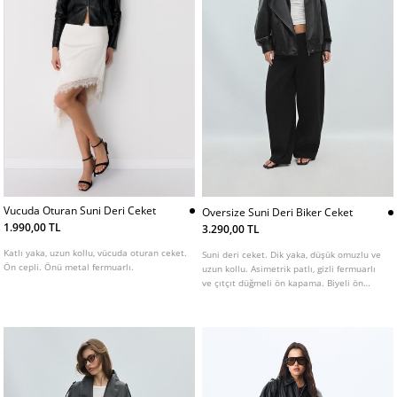
Vucuda Oturan Suni Deri Ceket
Oversize Suni Deri Biker Ceket
1.990,00 TL
3.290,00 TL
Katlı yaka, uzun kollu, vücuda oturan ceket.
Suni deri ceket. Dik yaka, düşük omuzlu ve
Ön cepli. Önü metal fermuarlı.
uzun kollu. Asimetrik patlı, gizli fermuarlı
ve çıtçıt düğmeli ön kapama. Biyeli ön
cepler. Belirgin dikiş detaylı. Etek ucu
lastikli. Farklı renk seçenekleri mevcuttur.