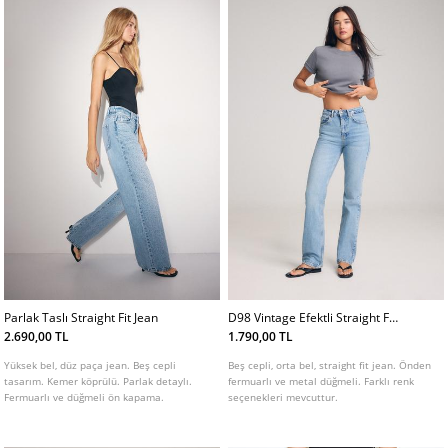
Parlak Taslı Straight Fit Jean
D98 Vintage Efektli Straight Fit
Jean
2.690,00 TL
1.790,00 TL
Yüksek bel, düz paça jean. Beş cepli
Beş cepli, orta bel, straight fit jean. Önden
tasarım. Kemer köprülü. Parlak detaylı.
fermuarlı ve metal düğmeli. Farklı renk
Fermuarlı ve düğmeli ön kapama.
seçenekleri mevcuttur.