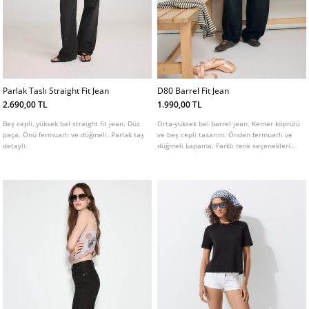
Parlak Taslı Straight Fit Jean
D80 Barrel Fit Jean
2.690,00 TL
1.990,00 TL
Beş cepli, yüksek bel straight fit jean. Düz
Orta-yüksek bel barrel jean. Kemer köprülü
paça. Önü fermuarlı ve düğmeli. Parlak taş
ve beş cepli tasarım. Önden fermuarlı ve
detaylı.
düğmeli kapama. Farklı renk seçenekleri
mevcuttur.