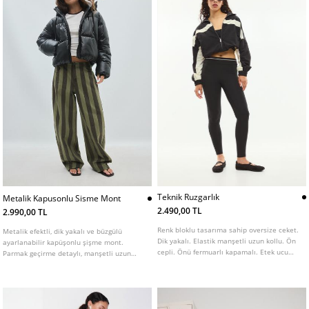
Teknik Ruzgarlık
Metalik Kapusonlu Sisme Mont
2.490,00 TL
2.990,00 TL
Renk bloklu tasarıma sahip oversize ceket.
Metalik efektli, dik yakalı ve büzgülü
Dik yakalı. Elastik manşetli uzun kollu. Ön
ayarlanabilir kapüşonlu şişme mont.
cepli. Önü fermuarlı kapamalı. Etek ucu
Parmak geçirme detaylı, manşetli uzun
elastik bitişli.
kollu. Fermuarlı ön cepleri ve iç cebi
bulunur. Arkaya asmak için iç kısımda şerit
detaylı. Önden fermuarlı.