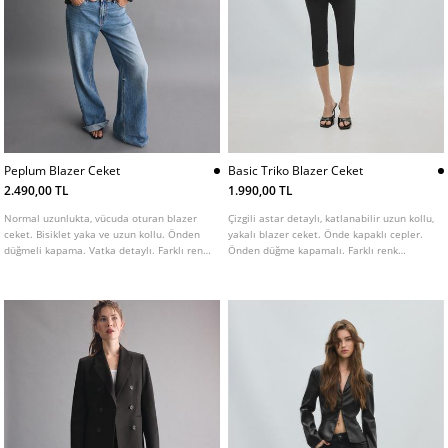
Peplum Blazer Ceket
Basic Triko Blazer Ceket
2.490,00 TL
1.990,00 TL
Normal uzunlukta, vücuda oturan blazer
Çizgili astar detaylı, katlanabilir uzun kollu,
ceket. Bisiklet yaka ve uzun kollu. Önden
yakalı blazer ceket. Önde kapaklı cepler.
düğmeli kapama. Vatka detaylı. Farklı renk
Önden düğme kapamalı. Farklı renk
seçenekleri mevcut.
seçenekleri mevcuttur.