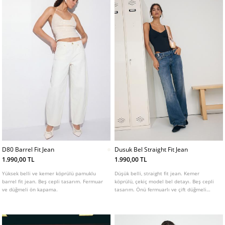
D80 Barrel Fit Jean
Dusuk Bel Straight Fit Jean
1.990,00 TL
1.990,00 TL
Yüksek belli ve kemer köprülü pamuklu
Düşük belli, straight fit jean. Kemer
barrel fit jean. Beş cepli tasarım. Fermuar
köprülü, çekiç model bel detayı. Beş cepli
ve düğmeli ön kapama.
tasarım. Önü fermuarlı ve çift düğmeli
kapama.