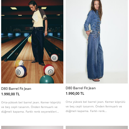
D80 Barrel Fit Jean
D80 Barrel Fit Jean
1.990,00 TL
1.990,00 TL
Orta yüksek bel barrel jean. Kemer köprülü
Orta-yüksek bel barrel jean. Kemer köprülü
ve beş cepli tasarım. Önden fermuarlı ve
ve beş cepli tasarım. Önden fermuarlı ve
düğmeli kapama. Farklı renk
düğmeli kapama. Farklı renk seçenekleri
seçenekleriyle.
mevcuttur.