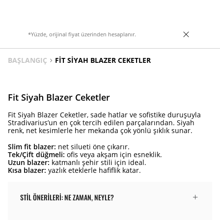
*Yüzde, orijinal fiyat üzerinden hesaplanır.
BAŞLANGIÇ
FIT SIYAH BLAZER CEKETLER
Fit Siyah Blazer Ceketler
Fit Siyah Blazer Ceketler, sade hatlar ve sofistike duruşuyla
Stradivarius’un en çok tercih edilen parçalarından. Siyah
renk, net kesimlerle her mekanda çok yönlü şıklık sunar.
Slim fit blazer:
net silueti öne çıkarır.
Tek/Çift düğmeli:
ofis veya akşam için esneklik.
Uzun blazer:
katmanlı şehir stili için ideal.
Kısa blazer:
yazlık eteklerle hafiflik katar.
STIL ÖNERILERI: NE ZAMAN, NEYLE?