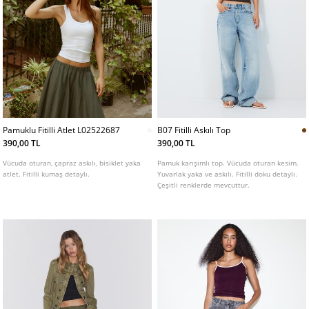
Pamuklu Fitilli Atlet L02522687
B07 Fitilli Askılı Top
390,00 TL
390,00 TL
Vücuda oturan, çapraz askılı, bisiklet yaka
Pamuk karışımlı top. Vücuda oturan kesim.
atlet. Fitilli kumaş detaylı.
Yuvarlak yaka ve askılı. Fitilli doku detaylı.
Çeşitli renklerde mevcuttur.