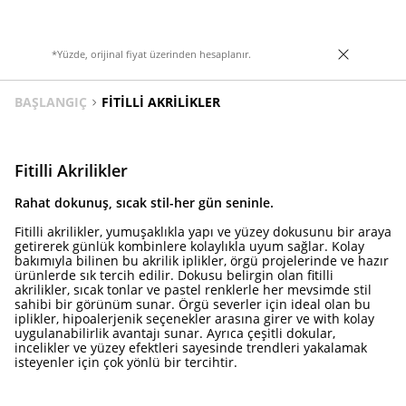
*Yüzde, orijinal fiyat üzerinden hesaplanır.
BAŞLANGIÇ
FITILLI AKRILIKLER
Fitilli Akrilikler
Rahat dokunuş, sıcak stil-her gün seninle.
Fitilli akrilikler, yumuşaklıkla yapı ve yüzey dokusunu bir araya
getirerek günlük kombinlere kolaylıkla uyum sağlar. Kolay
bakımıyla bilinen bu akrilik iplikler, örgü projelerinde ve hazır
ürünlerde sık tercih edilir. Dokusu belirgin olan fitilli
akrilikler, sıcak tonlar ve pastel renklerle her mevsimde stil
sahibi bir görünüm sunar. Örgü severler için ideal olan bu
iplikler, hipoalerjenik seçenekler arasına girer ve with kolay
uygulanabilirlik avantajı sunar. Ayrıca çeşitli dokular,
incelikler ve yüzey efektleri sayesinde trendleri yakalamak
isteyenler için çok yönlü bir tercihtir.