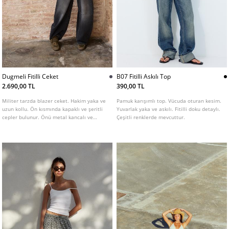
Dugmeli Fitilli Ceket
B07 Fitilli Askılı Top
2.690,00 TL
390,00 TL
Militer tarzda blazer ceket. Hakim yaka ve
Pamuk karışımlı top. Vücuda oturan kesim.
uzun kollu. Ön kısmında kapaklı ve şeritli
Yuvarlak yaka ve askılı. Fitilli doku detaylı.
cepler bulunur. Önü metal kancalı ve
Çeşitli renklerde mevcuttur.
metal düğme detaylıdır.