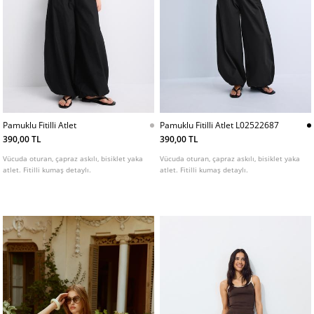
Pamuklu Fitilli Atlet
Pamuklu Fitilli Atlet L02522687
390,00 TL
390,00 TL
Vücuda oturan, çapraz askılı, bisiklet yaka
Vücuda oturan, çapraz askılı, bisiklet yaka
atlet. Fitilli kumaş detaylı.
atlet. Fitilli kumaş detaylı.