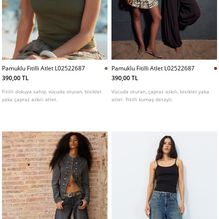
Pamuklu Fitilli Atlet L02522687
Pamuklu Fitilli Atlet L02522687
390,00 TL
390,00 TL
Fitilli dokuya sahip, vücuda oturan, bisiklet
Vücuda oturan, çapraz askılı, bisiklet yaka
yaka çapraz askılı atlet.
atlet. Fitilli kumaş detaylı.