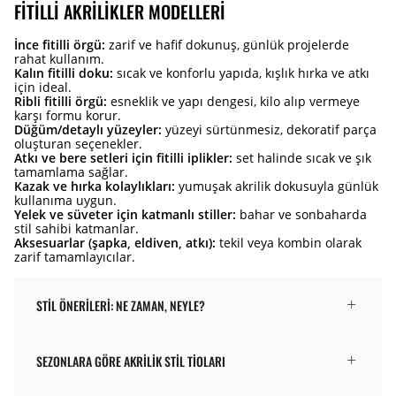
FITILLI AKRILIKLER MODELLERI
İnce fitilli örgü:
zarif ve hafif dokunuş, günlük projelerde
rahat kullanım.
Kalın fitilli doku:
sıcak ve konforlu yapıda, kışlık hırka ve atkı
için ideal.
Ribli fitilli örgü:
esneklik ve yapı dengesi, kilo alıp vermeye
karşı formu korur.
Düğüm/detaylı yüzeyler:
yüzeyi sürtünmesiz, dekoratif parça
oluşturan seçenekler.
Atkı ve bere setleri için fitilli iplikler:
set halinde sıcak ve şık
tamamlama sağlar.
Kazak ve hırka kolaylıkları:
yumuşak akrilik dokusuyla günlük
kullanıma uygun.
Yelek ve süveter için katmanlı stiller:
bahar ve sonbaharda
stil sahibi katmanlar.
Aksesuarlar (şapka, eldiven, atkı):
tekil veya kombin olarak
zarif tamamlayıcılar.
STIL ÖNERILERI: NE ZAMAN, NEYLE?
SEZONLARA GÖRE AKRILIK STIL TIOLARI