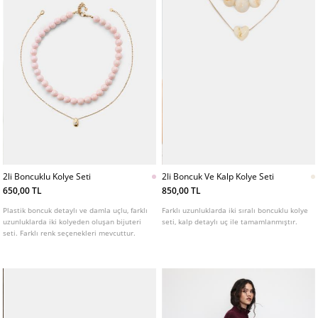
2li Boncuklu Kolye Seti
2li Boncuk Ve Kalp Kolye Seti
650,00 TL
850,00 TL
Plastik boncuk detaylı ve damla uçlu, farklı
Farklı uzunluklarda iki sıralı boncuklu kolye
uzunluklarda iki kolyeden oluşan bijuteri
seti, kalp detaylı uç ile tamamlanmıştır.
seti. Farklı renk seçenekleri mevcuttur.