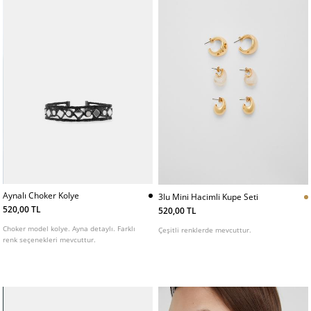
Aynalı Choker Kolye
3lu Mini Hacimli Kupe Seti
520,00 TL
520,00 TL
Choker model kolye. Ayna detaylı. Farklı
Çeşitli renklerde mevcuttur.
renk seçenekleri mevcuttur.