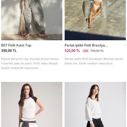
B07 Fitilli Askılı Top
Parlak Iplikli Fitilli Brezilya
Bikini Altı
390,00 TL
520,00 TL
790,00 TL
-34%
Pamuk karışımlı top. Vücuda oturan kesim.
Parlak iplikli fitilli kumaştan Brezilya kesim
Yuvarlak yaka ve askılı. Fitilli doku detaylı.
bikini altı. Farklı renkleri mevcuttur.
Çeşitli renklerde mevcuttur.