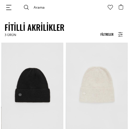
FITILLI AKRILIKLER
FILTRELER
3
ÜRÜN