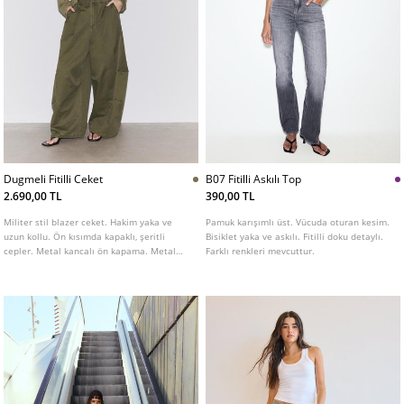
Dugmeli Fitilli Ceket
B07 Fitilli Askılı Top
2.690,00 TL
390,00 TL
Militer stil blazer ceket. Hakim yaka ve
Pamuk karışımlı üst. Vücuda oturan kesim.
uzun kollu. Ön kısımda kapaklı, şeritli
Bisiklet yaka ve askılı. Fitilli doku detaylı.
cepler. Metal kancalı ön kapama. Metal
Farklı renkleri mevcuttur.
düğme detaylı.