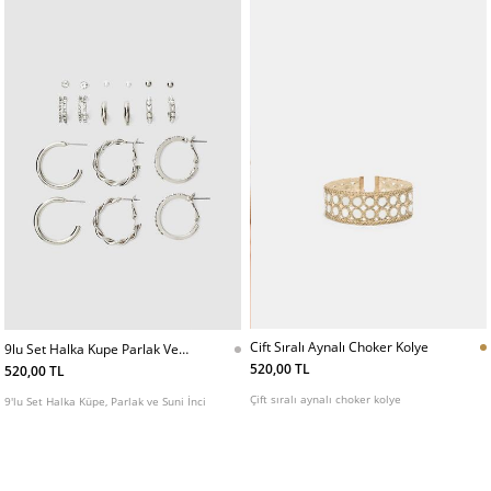
Cift Sıralı Aynalı Choker Kolye
9lu Set Halka Kupe Parlak Ve
Suni Inci
520,00 TL
520,00 TL
Çift sıralı aynalı choker kolye
9'lu Set Halka Küpe, Parlak ve Suni İnci