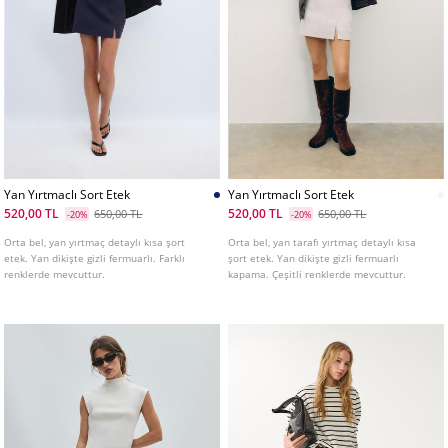
Yan Yırtmaclı Sort Etek
Yan Yırtmaclı Sort Etek
520,00 TL
520,00 TL
650,00 TL
650,00 TL
-20%
-20%
Orta bel, yan yırtmaç detaylı kısa şort
Orta bel, yan tarafı yırtmaç detaylı kısa
etek. Yan dikişte gizli fermuarlı. Farklı
şort etek. Yan dikişte gizli fermuarlı
renklerde mevcuttur.
kapama. Çeşitli renklerde mevcuttur.