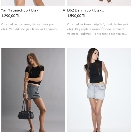
Yan Yırtmaclı Sort Etek
D62 Denim Sort Etek
L01283422
1.290,00 TL
1.590,00 TL
Orta bel, yan yırtmaç detaylı kısa şort
Orta bel ve kemer köprülü, mini denim şort
etek. Yan dikişte gizli fermuar kapamalı.
etek. Beş cepli tasarım. Önden fermuarlı
ve metal düğmeli. Farklı renk seçenekleri
mevcuttur.