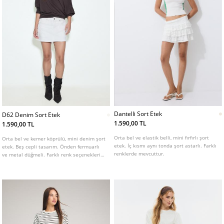
Dantelli Sort Etek
D62 Denim Sort Etek
1.590,00 TL
1.590,00 TL
Orta bel ve elastik belli, mini fırfırlı şort
Orta bel ve kemer köprülü, mini denim şort
etek. İç kısmı aynı tonda şort astarlı. Farklı
etek. Beş cepli tasarım. Önden fermuarlı
renklerde mevcuttur.
ve metal düğmeli. Farklı renk seçenekleri
mevcuttur.