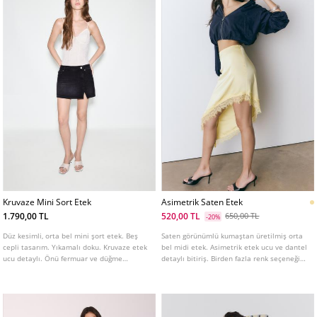
Kruvaze Mini Sort Etek
Asimetrik Saten Etek
1.790,00 TL
520,00 TL
650,00 TL
-20%
Düz kesimli, orta bel mini şort etek. Beş
Saten görünümlü kumaştan üretilmiş orta
cepli tasarım. Yıkamalı doku. Kruvaze etek
bel midi etek. Asimetrik etek ucu ve dantel
ucu detaylı. Önü fermuar ve düğme
detaylı bitiriş. Birden fazla renk seçeneği
kapamalı.
mevcuttur.