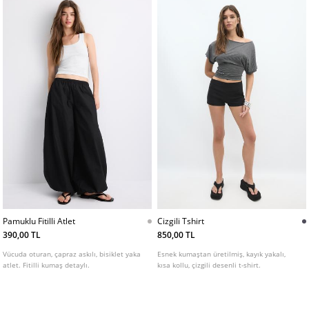
Pamuklu Fitilli Atlet
Cizgili Tshirt
390,00 TL
850,00 TL
Vücuda oturan, çapraz askılı, bisiklet yaka
Esnek kumaştan üretilmiş, kayık yakalı,
atlet. Fitilli kumaş detaylı.
kısa kollu, çizgili desenli t-shirt.