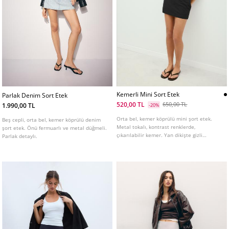
Kemerli Mini Sort Etek
Parlak Denim Sort Etek
520,00 TL
650,00 TL
1.990,00 TL
-20%
Orta bel, kemer köprülü mini şort etek.
Beş cepli, orta bel, kemer köprülü denim
Metal tokalı, kontrast renklerde,
şort etek. Önü fermuarlı ve metal düğmeli.
çıkarılabilir kemer. Yan dikişte gizli
Parlak detaylı.
fermuarlı. İç şort astarlı.