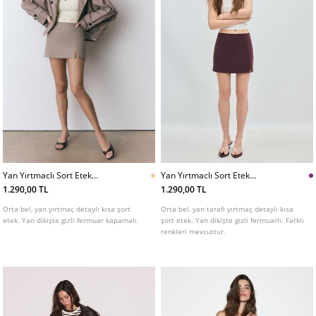
Yan Yırtmaclı Sort Etek
Yan Yırtmaclı Sort Etek
L04799768
L04799768
1.290,00 TL
1.290,00 TL
Orta bel, yan yırtmaç detaylı kısa şort
Orta bel, yan tarafı yırtmaç detaylı kısa
etek. Yan dikişte gizli fermuar kapamalı.
şort etek. Yan dikişte gizli fermuarlı. Farklı
renkleri mevcuttur.