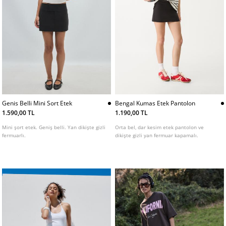
Genis Belli Mini Sort Etek
Bengal Kumas Etek Pantolon
1.590,00 TL
1.190,00 TL
Mini şort etek. Geniş belli. Yan dikişte gizli
Orta bel, dar kesim etek pantolon ve
fermuarlı.
dikişte gizli yan fermuar kapamalı.