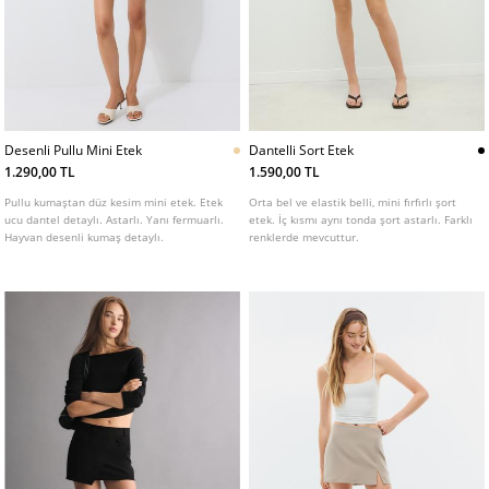
Desenli Pullu Mini Etek
Dantelli Sort Etek
1.290,00 TL
1.590,00 TL
Pullu kumaştan düz kesim mini etek. Etek
Orta bel ve elastik belli, mini fırfırlı şort
ucu dantel detaylı. Astarlı. Yanı fermuarlı.
etek. İç kısmı aynı tonda şort astarlı. Farklı
Hayvan desenli kumaş detaylı.
renklerde mevcuttur.