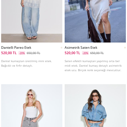
Dantelli Pareo Etek
Asimetrik Saten Etek
520,00 TL
520,00 TL
650,00 TL
650,00 TL
-20%
-20%
Dantel kumaştan üretilmiş mini etek.
Saten efektli kumaştan yapılmış orta bel
Bağcıklı ve fırfır detaylı.
midi etek. Dantel kumaş detaylı asimetrik
etek ucu. Birçok renk seçeneği mevcuttur.