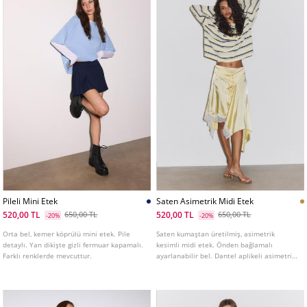
Pileli Mini Etek
Saten Asimetrik Midi Etek
520,00 TL
520,00 TL
650,00 TL
650,00 TL
-20%
-20%
Orta bel, kemer köprülü mini etek. Pile
Saten kumaştan üretilmiş, asimetrik
detaylı. Yan dikişte gizli fermuar kapamalı.
kesimli midi etek. Önden bağlamalı
Farklı renklerde mevcuttur.
ayarlanabilir bel. Dantel aplikeli asimetrik
etek ucu.