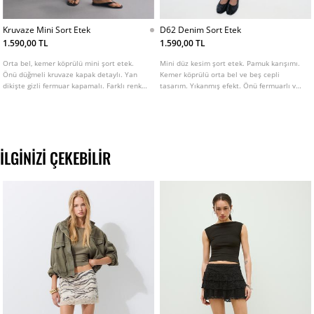
Kruvaze Mini Sort Etek
D62 Denim Sort Etek
1.590,00 TL
1.590,00 TL
Orta bel, kemer köprülü mini şort etek.
Mini düz kesim şort etek. Pamuk karışımı.
Önü düğmeli kruvaze kapak detaylı. Yan
Kemer köprülü orta bel ve beş cepli
dikişte gizli fermuar kapamalı. Farklı renk
tasarım. Yıkanmış efekt. Önü fermuarlı ve
seçenekleri mevcuttur.
düğmeli. Farklı renklerde mevcuttur.
İLGINIZI ÇEKEBILIR