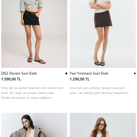
D62 Denim Sort Etek
Yan Yırtmaclı Sort Etek
1.590,00 TL
1.290,00 TL
Orta bel ve kemer köprülü mini denim şort
Orta bel, yan yırtmaç detaylı kısa şort
etek. Ön cepli ve arkada yama cepli.
etek. Yan dikişte gizli fermuar kapamalı.
Önden fermuarlı ve metal düğmeli.