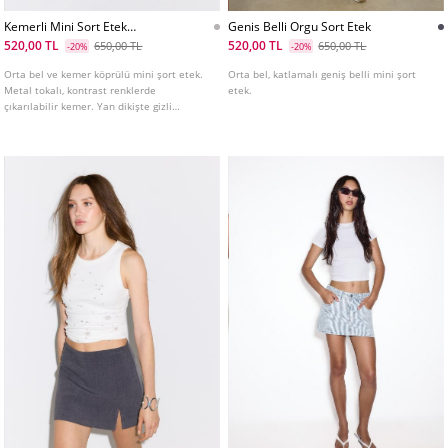
Kemerli Mini Sort Etek
Genis Belli Orgu Sort Etek
L01294686
520,00 TL
520,00 TL
650,00 TL
650,00 TL
-20%
-20%
Orta bel ve kemer köprülü mini şort etek.
Orta bel, katlamalı geniş belli mini şort
Metal tokalı, kontrast renklerde
etek.
çıkarılabilir kemer. Yan dikişte gizli
fermuarlı kapama. İç kısmı şort astarlı.
Çeşitli renklerde mevcuttur.