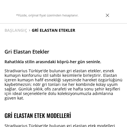
*Yüzde, orijinal fiyat üzerinden hesaplanır.
BAŞLANGIÇ
GRI ELASTAN ETEKLER
Gri Elastan Etekler
Rahatlıkla stilin arasındaki köprü-her gün seninle.
Stradivarius Türkiye'de bulunan gri elastan etekler, esnek
kumaşın konforunu stil sahibi kesimlerle birleştirir. Elastan
içeren kumaşın hafif esnekliği sayesinde hareket özgürlüğünü
kaybetmezsin; nötr gri tonları ise her kombinde kolay uyum
sağlar. Günlük şıklık, ofis zarafeti ve hafta sonu şehir keşifleri
için ideal seçeneklerle dolu koleksiyonumuzla adımlarına
güven kat.
GRI ELASTAN ETEK MODELLERI
Stradivarius Türkiye'de bulunan gri elastan etek modelleri