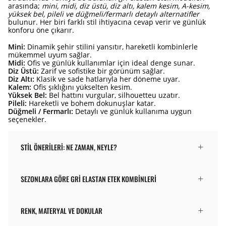
arasında;
mini, midi, diz üstü, diz altı, kalem kesim, A-kesim,
yüksek bel, pileli ve düğmeli/fermarlı detaylı alternatifler
bulunur. Her biri farklı stil ihtiyacına cevap verir ve günlük
konforu öne çıkarır.
Mini:
Dinamik şehir stilini yansıtır, hareketli kombinlerle
mükemmel uyum sağlar.
Midi:
Ofis ve günlük kullanımlar için ideal denge sunar.
Diz Üstü:
Zarif ve sofistike bir görünüm sağlar.
Diz Altı:
Klasik ve sade hatlarıyla her döneme uyar.
Kalem:
Ofis şıklığını yükselten kesim.
Yüksek Bel:
Bel hattını vurgular, silhouetteu uzatır.
Pileli:
Hareketli ve bohem dokunuşlar katar.
Düğmeli / Fermarlı:
Detaylı ve günlük kullanıma uygun
seçenekler.
STIL ÖNERILERI: NE ZAMAN, NEYLE?
SEZONLARA GÖRE GRI ELASTAN ETEK KOMBINLERI
RENK, MATERYAL VE DOKULAR