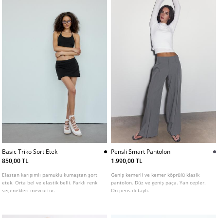
Basic Triko Sort Etek
Pensli Smart Pantolon
850,00 TL
1.990,00 TL
Elastan karışımlı pamuklu kumaştan şort
Geniş kemerli ve kemer köprülü klasik
etek. Orta bel ve elastik belli. Farklı renk
pantolon. Düz ve geniş paça. Yan cepler.
seçenekleri mevcuttur.
Ön pens detaylı.