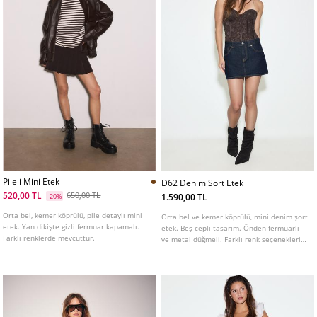
Pileli Mini Etek
D62 Denim Sort Etek
520,00 TL
650,00 TL
1.590,00 TL
-20%
Orta bel, kemer köprülü, pile detaylı mini
Orta bel ve kemer köprülü, mini denim şort
etek. Yan dikişte gizli fermuar kapamalı.
etek. Beş cepli tasarım. Önden fermuarlı
Farklı renklerde mevcuttur.
ve metal düğmeli. Farklı renk seçenekleri
mevcuttur.