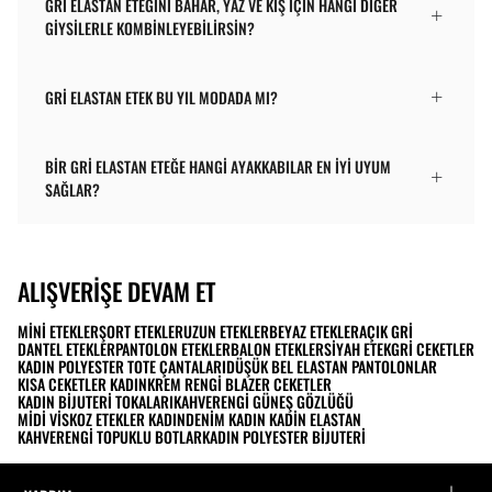
GRI ELASTAN ETEĞINI BAHAR, YAZ VE KIŞ IÇIN HANGI DIĞER
GIYSILERLE KOMBINLEYEBILIRSIN?
GRI ELASTAN ETEK BU YIL MODADA MI?
BIR GRI ELASTAN ETEĞE HANGI AYAKKABILAR EN IYI UYUM
SAĞLAR?
ALIŞVERIŞE DEVAM ET
MINI ETEKLER
ŞORT ETEKLER
UZUN ETEKLER
BEYAZ ETEKLER
AÇIK GRI
DANTEL ETEKLER
PANTOLON ETEKLER
BALON ETEKLER
SIYAH ETEK
GRI CEKETLER
KADIN POLYESTER TOTE ÇANTALARI
DÜŞÜK BEL ELASTAN PANTOLONLAR
KISA CEKETLER KADIN
KREM RENGI BLAZER CEKETLER
KADIN BIJUTERI TOKALARI
KAHVERENGI GÜNEŞ GÖZLÜĞÜ
MIDI VISKOZ ETEKLER KADIN
DENIM KADIN KADIN ELASTAN
KAHVERENGI TOPUKLU BOTLAR
KADIN POLYESTER BIJUTERI