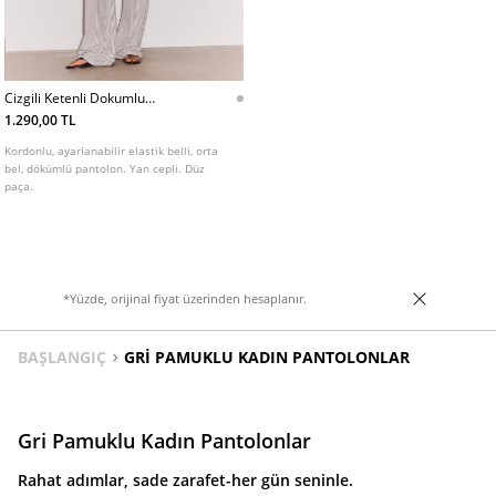
Cizgili Ketenli Dokumlu
Pantolon
1.290,00 TL
Kordonlu, ayarlanabilir elastik belli, orta
bel, dökümlü pantolon. Yan cepli. Düz
paça.
*Yüzde, orijinal fiyat üzerinden hesaplanır.
BAŞLANGIÇ
GRI PAMUKLU KADIN PANTOLONLAR
Gri Pamuklu Kadın Pantolonlar
Rahat adımlar, sade zarafet-her gün seninle.