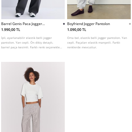
Barrel Genis Paca Jogger
Boyfriend Jogger Pantolon
Pantolon
1.990,00 TL
1.090,00 TL
İpli, ayarlanabilir elastik belli jogger
Orta bel, elastik belli jogger pantolon. Yan
pantolon. Yan cepli. Ön dikiş detaylı,
cepli. Paçaları elastik manşetli. Farklı
barrel paça kesimli. Farklı renk seçenekleri
renklerde mevcuttur.
mevcuttur.