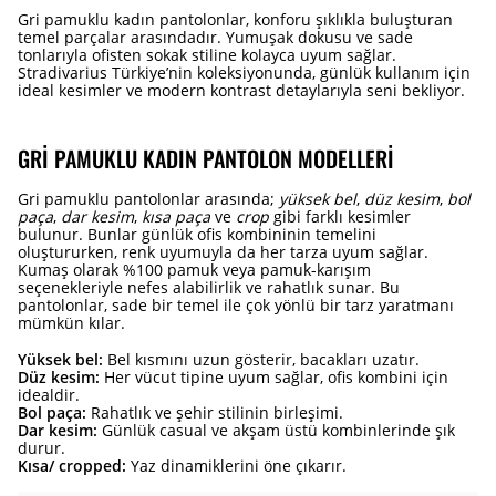
Gri pamuklu kadın pantolonlar, konforu şıklıkla buluşturan
temel parçalar arasındadır. Yumuşak dokusu ve sade
tonlarıyla ofisten sokak stiline kolayca uyum sağlar.
Stradivarius Türkiye’nin koleksiyonunda, günlük kullanım için
ideal kesimler ve modern kontrast detaylarıyla seni bekliyor.
GRI PAMUKLU KADIN PANTOLON MODELLERI
Gri pamuklu pantolonlar arasında;
yüksek bel
,
düz kesim
,
bol
paça
,
dar kesim
,
kısa paça
ve
crop
gibi farklı kesimler
bulunur. Bunlar günlük ofis kombininin temelini
oluştururken, renk uyumuyla da her tarza uyum sağlar.
Kumaş olarak %100 pamuk veya pamuk-karışım
seçenekleriyle nefes alabilirlik ve rahatlık sunar. Bu
pantolonlar, sade bir temel ile çok yönlü bir tarz yaratmanı
mümkün kılar.
Yüksek bel:
Bel kısmını uzun gösterir, bacakları uzatır.
Düz kesim:
Her vücut tipine uyum sağlar, ofis kombini için
idealdir.
Bol paça:
Rahatlık ve şehir stilinin birleşimi.
Dar kesim:
Günlük casual ve akşam üstü kombinlerinde şık
durur.
Kısa/ cropped:
Yaz dinamiklerini öne çıkarır.