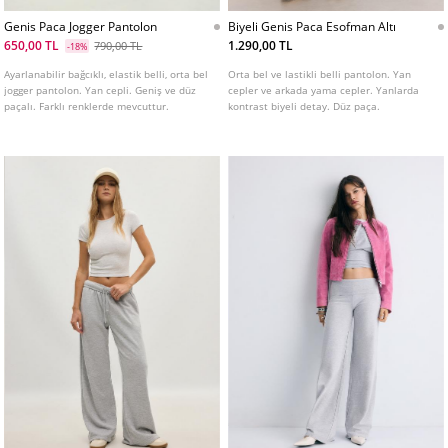
Genis Paca Jogger Pantolon
Biyeli Genis Paca Esofman Altı
650,00 TL
1.290,00 TL
790,00 TL
-18%
Ayarlanabilir bağcıklı, elastik belli, orta bel
Orta bel ve lastikli belli pantolon. Yan
jogger pantolon. Yan cepli. Geniş ve düz
cepler ve arkada yama cepler. Yanlarda
paçalı. Farklı renklerde mevcuttur.
kontrast biyeli detay. Düz paça.