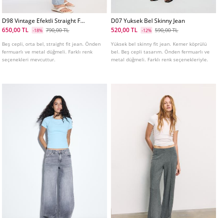
D98 Vintage Efektli Straight Fit
D07 Yuksek Bel Skinny Jean
Jean L01499499
650,00 TL
520,00 TL
790,00 TL
590,00 TL
-18%
-12%
Beş cepli, orta bel, straight fit jean. Önden
Yüksek bel skinny fit jean. Kemer köprülü
fermuarlı ve metal düğmeli. Farklı renk
bel. Beş cepli tasarım. Önden fermuarlı ve
seçenekleri mevcuttur.
metal düğmeli. Farklı renk seçenekleriyle.