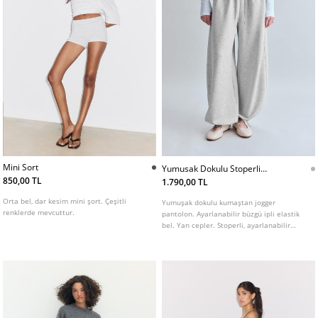
Mini Sort
Yumusak Dokulu Stoperli
Barrel Jogger
850,00 TL
1.790,00 TL
Orta bel, dar kesim mini şort. Çeşitli
Yumuşak dokulu kumaştan jogger
renklerde mevcuttur.
pantolon. Ayarlanabilir büzgü ipli elastik
bel. Yan cepler. Stoperli, ayarlanabilir
paçalı barrel kesim. Farklı renk seçenekleri
mevcuttur.