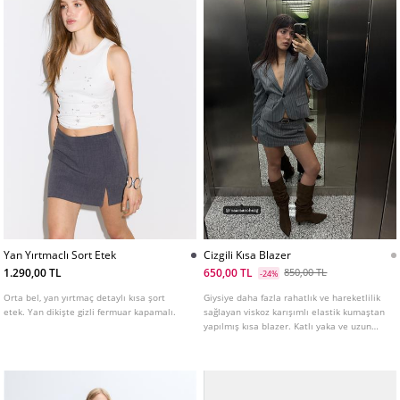
Yan Yırtmaclı Sort Etek
Cizgili Kısa Blazer
1.290,00 TL
650,00 TL
850,00 TL
-24%
Orta bel, yan yırtmaç detaylı kısa şort
Giysiye daha fazla rahatlık ve hareketlilik
etek. Yan dikişte gizli fermuar kapamalı.
sağlayan viskoz karışımlı elastik kumaştan
yapılmış kısa blazer. Katlı yaka ve uzun
kollu. Ön kısımda kapaklı biyeli cepler.
Önden düğmeli kapama.