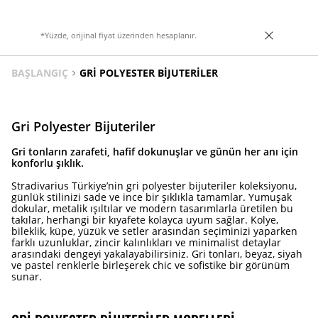
*Yüzde, orijinal fiyat üzerinden hesaplanır.
BAŞLANGIÇ
GRI POLYESTER BIJUTERILER
Gri Polyester Bijuteriler
Gri tonların zarafeti, hafif dokunuşlar ve günün her anı için
konforlu şıklık.
Stradivarius Türkiye’nin gri polyester bijuteriler koleksiyonu,
günlük stilinizi sade ve ince bir şıklıkla tamamlar. Yumuşak
dokular, metalik ışıltılar ve modern tasarımlarla üretilen bu
takılar, herhangi bir kıyafete kolayca uyum sağlar. Kolye,
bileklik, küpe, yüzük ve setler arasından seçiminizi yaparken
farklı uzunluklar, zincir kalınlıkları ve minimalist detaylar
arasındaki dengeyi yakalayabilirsiniz. Gri tonları, beyaz, siyah
ve pastel renklerle birleşerek chic ve sofistike bir görünüm
sunar.