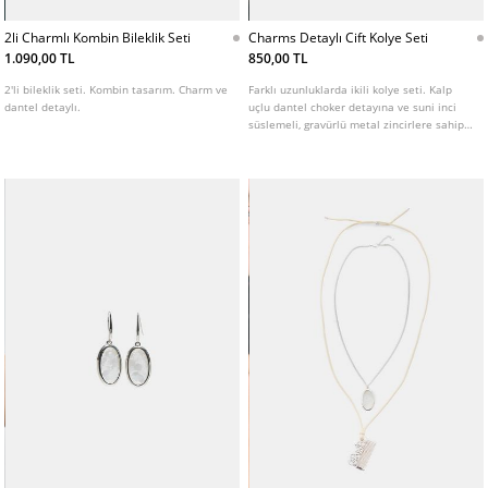
2li Charmlı Kombin Bileklik Seti
Charms Detaylı Cift Kolye Seti
1.090,00 TL
850,00 TL
2'li bileklik seti. Kombin tasarım. Charm ve
Farklı uzunluklarda ikili kolye seti. Kalp
dantel detaylı.
uçlu dantel choker detayına ve suni inci
süslemeli, gravürlü metal zincirlere sahip
tasarım.