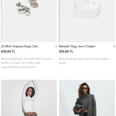
2li Mini Yelpaze Kupe Seti
Metalik Orgu Sert Choker
650,00 TL
850,00 TL
Metalik kaplamalı ve sedef etkili yelpaze
Boncuk detaylı, kısa metalik örgü choker
formlu 2'li küpe seti. Farklı renk
kolye.
seçenekleriyle sunulmuştur.