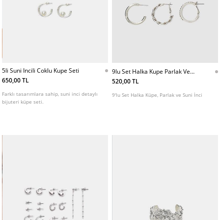
5li Suni Incili Coklu Kupe Seti
9lu Set Halka Kupe Parlak Ve
Suni Inci
650,00 TL
520,00 TL
Farklı tasarımlara sahip, suni inci detaylı
9'lu Set Halka Küpe, Parlak ve Suni İnci
bijuteri küpe seti.