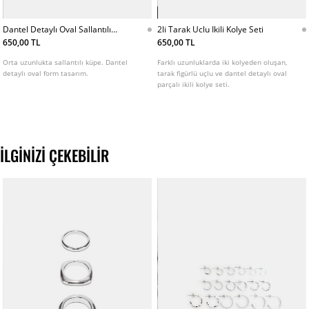
Dantel Detaylı Oval Sallantılı
2li Tarak Uclu Ikili Kolye Seti
Kupe
650,00 TL
650,00 TL
Orta uzunlukta sallantılı küpe. Dantel
Farklı uzunluklarda iki kolyeden oluşan,
detaylı oval form tasarım.
tarak figürlü uçlu ve dantel detaylı oval
parçalı ikili kolye seti.
İLGINIZI ÇEKEBILIR