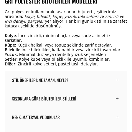
GRI POLYESTER BIJUTERILER MODELLERI
Gri polyester kullanılarak tasarlanan bijuteri çeşitlerimiz
arasında;
kolye, bileklik, küpe, yüzük, takı setleri
ve
zincirli ve
inci detaylı parçalar
yer alıyor. Her biri günlük stilinize zarafet
katacak şekilde düşünülmüş.
Kolye:
İnce zincirli, minimal uçlar veya sade asimetrik
sarkıtlar.
Küpe:
Küçük halkalı veya topuz şeklinde zarif detaylar.
Bileklik:
İnce bileklikler, katlanabilir veya zincirli tasarımlar.
Yüzük:
Minimal düz veya dentelli yüzük seçenekleri.
Setler:
Kolye küpe veya bileklik ile uyumlu kombinler.
Diğer:
Zincirli kolye setleri, pastel taşlı detaylar.
STIL ÖNERILERI: NE ZAMAN, NEYLE?
SEZONLARA GÖRE BIJUTERILER STILLERI
RENK, MATERYAL VE DOKULAR