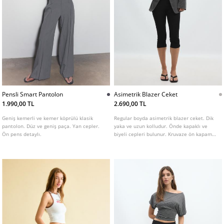
Pensli Smart Pantolon
Asimetrik Blazer Ceket
1.990,00 TL
2.690,00 TL
Geniş kemerli ve kemer köprülü klasik
Regular boyda asimetrik blazer ceket. Dik
pantolon. Düz ve geniş paça. Yan cepler.
yaka ve uzun kolludur. Önde kapaklı ve
Ön pens detaylı.
biyeli cepleri bulunur. Kruvaze ön kapama
ve düğme detaylıdır.