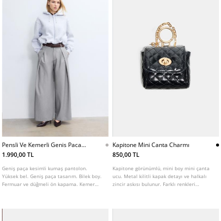
Pensli Ve Kemerli Genis Paca
Kapitone Mini Canta Charmı
Pantolon
1.990,00 TL
850,00 TL
Geniş paça kesimli kumaş pantolon.
Kapitone görünümlü, mini boy mini çanta
Yüksek bel. Geniş paça tasarım. Bilek boy.
ucu. Metal kilitli kapak detayı ve halkalı
Fermuar ve düğmeli ön kapama. Kemer
zincir askısı bulunur. Farklı renkleri
detaylı. Ön kısmında pens detayları
mevcuttur.
bulunur. Farklı renk seçenekleri mevcuttur.