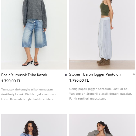
Stoperli Balon Jogger Pantolon
Basic Yumusak Triko Kazak
1.790,00 TL
1.790,00 TL
Geniş paçalı jogger pantolon. Lastikli bel.
Yumuşak dokunuşlu triko kumaştan
Yan cepler. Stoperli elastik detaylı paçalar.
üretilmiş kazak. Bisiklet yaka ve uzun
Farklı renkleri mevcuttur.
kollu. Ribanalı bitişli. Farklı renkleri
mevcuttur.