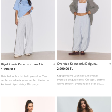
Oversize Kapusonlu Dolgulu
Biyeli Genis Paca Esofman Altı
Ceket
2.990,00 TL
1.290,00 TL
Kapüşonlu ve uzun kollu, dik yakalı
Orta bel ve lastikli belli pantolon. Yan
oversize dolgulu ceket. Ön cepli. Büzme
cepler ve arkada yama cepler. Yanlarda
ipli ve stoperli ayarlanabilir etek ucu.
kontrast biyeli detay. Düz paça.
Fermuarlı ve gizli çıtçıtlı ön kapama. Farklı
renklerde mevcuttur.