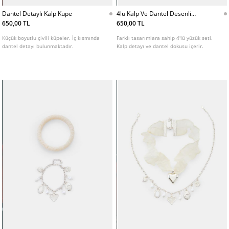
Dantel Detaylı Kalp Kupe
4lu Kalp Ve Dantel Desenli
Yuzuk Seti
650,00 TL
650,00 TL
Küçük boyutlu çivili küpeler. İç kısmında
Farklı tasarımlara sahip 4'lü yüzük seti.
dantel detayı bulunmaktadır.
Kalp detayı ve dantel dokusu içerir.