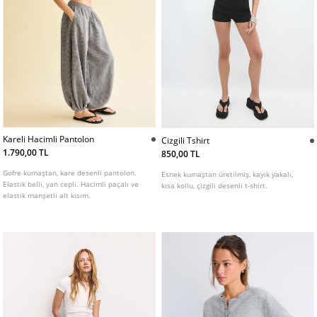
Kareli Hacimli Pantolon
Cizgili Tshirt
1.790,00 TL
850,00 TL
Gofre kumaştan, kare desenli pantolon.
Esnek kumaştan üretilmiş, kayık yakalı,
Elastik belli, yan cepli. Hacimli paçalı ve
kısa kollu, çizgili desenli t-shirt.
elastik manşetli alt kısım.