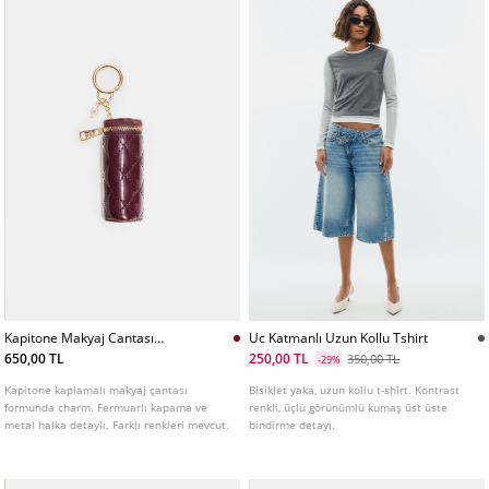
Kapitone Makyaj Cantası
Uc Katmanlı Uzun Kollu Tshirt
Charm
650,00 TL
250,00 TL
350,00 TL
-29%
Kapitone kaplamalı makyaj çantası
Bisiklet yaka, uzun kollu t-shirt. Kontrast
formunda charm. Fermuarlı kapama ve
renkli, üçlü görünümlü kumaş üst üste
metal halka detaylı. Farklı renkleri mevcut.
bindirme detayı.