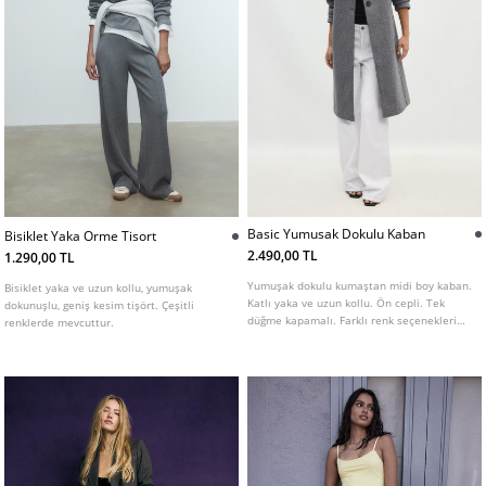
Basic Yumusak Dokulu Kaban
Bisiklet Yaka Orme Tisort
2.490,00 TL
1.290,00 TL
Yumuşak dokulu kumaştan midi boy kaban.
Bisiklet yaka ve uzun kollu, yumuşak
Katlı yaka ve uzun kollu. Ön cepli. Tek
dokunuşlu, geniş kesim tişört. Çeşitli
düğme kapamalı. Farklı renk seçenekleri
renklerde mevcuttur.
mevcut.