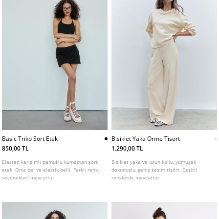
Basic Triko Sort Etek
Bisiklet Yaka Orme Tisort
850,00 TL
1.290,00 TL
Elastan karışımlı pamuklu kumaştan şort
Bisiklet yaka ve uzun kollu, yumuşak
etek. Orta bel ve elastik belli. Farklı renk
dokunuşlu, geniş kesim tişört. Çeşitli
seçenekleri mevcuttur.
renklerde mevcuttur.