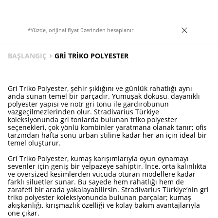
*Yüzde, orijinal fiyat üzerinden hesaplanır.
BAŞLANGIÇ
GRI TRIKO POLYESTER
Gri Triko Polyester, şehir şıklığını ve günlük rahatlığı aynı
anda sunan temel bir parçadır. Yumuşak dokusu, dayanıklı
polyester yapısı ve nötr gri tonu ile gardırobunun
vazgeçilmezlerinden olur. Stradivarius Türkiye
koleksiyonunda gri tonlarda bulunan triko polyester
seçenekleri, çok yönlü kombinler yaratmana olanak tanır; ofis
tarzından hafta sonu urban stiline kadar her an için ideal bir
temel oluşturur.
Gri Triko Polyester, kumaş karışımlarıyla oyun oynamayı
sevenler için geniş bir yelpazeye sahiptir. İnce, orta kalınlıkta
ve oversized kesimlerden vücuda oturan modellere kadar
farklı siluetler sunar. Bu sayede hem rahatlığı hem de
zarafeti bir arada yakalayabilirsin. Stradivarius Türkiye’nin gri
triko polyester koleksiyonunda bulunan parçalar; kumaş
akışkanlığı, kırışmazlık özelliği ve kolay bakım avantajlarıyla
öne çıkar.