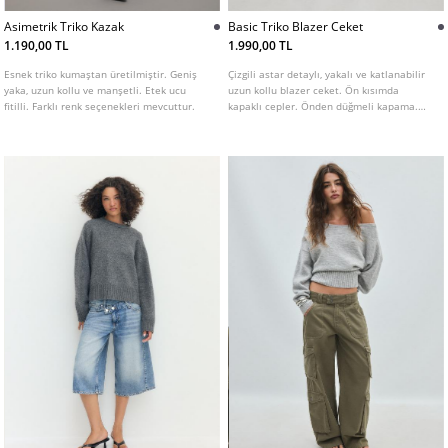
Asimetrik Triko Kazak
Basic Triko Blazer Ceket
1.190,00 TL
1.990,00 TL
Esnek triko kumaştan üretilmiştir. Geniş
Çizgili astar detaylı, yakalı ve katlanabilir
yaka, uzun kollu ve manşetli. Etek ucu
uzun kollu blazer ceket. Ön kısımda
fitilli. Farklı renk seçenekleri mevcuttur.
kapaklı cepler. Önden düğmeli kapama.
Farklı renk seçenekleri mevcuttur.