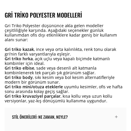
GRI TRIKO POLYESTER MODELLERI
Gri Triko Polyester düşününce akla gelen modeller
çeşitliliğiyle karşında. Aşağıdaki seçenekler günlük
kullanımdan ofis dışı etkinliklere kadar geniş bir kullanım
alanı sunar:
Gri triko kazak
, ince veya orta kalınlıkta, renk tonu olarak
gri’nin farklı varyantlarıyla eşleşir.
Gri triko hırka
, açık uçlu veya kapalı biçimde katmanlı
kombinler için ideal.
Gri triko elbise
, sade veya desenli alt katmanla
kombinlenerek tek parçalı şık görünüm sağlar.
Gri triko body
, sıkı kesim veya bol kesim alternatifleriyle
modern bir görünüm sunar.
Gri triko mini/otuza eteklerle
uyumlu kesimler, ofis ve hafta
sonu arasında kolay geçiş sağlar.
Gri triko kruvaziyel parçalar
, kısa kollu veya uzun kollu
versiyonlar, yaz-kış dönüşümlü kullanıma uygundur.
STIL ÖNERILERI: NE ZAMAN, NEYLE?