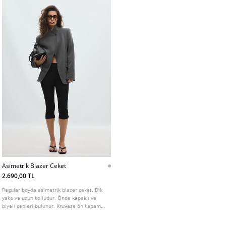
Asimetrik Blazer Ceket
2.690,00 TL
Regular boyda asimetrik blazer ceket. Dik
yaka ve uzun kolludur. Önde kapaklı ve
biyeli cepleri bulunur. Kruvaze ön kapama
ve düğme detaylıdır.