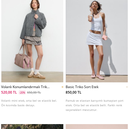
Volanlı Konumlandırmalı Triko
Basic Triko Sort Etek
Etek
520,00 TL
850,00 TL
650,00 TL
-20%
Volanlı mini etek, orta bel ve elastik bel.
Pamuk ve elastan karışımlı kumaştan şort
Ön kısımda baskı detayı.
etek. Orta bel ve elastik belli. Farklı renk
seçenekleri mevcuttur.