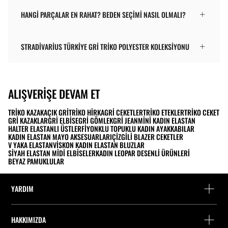
HANGI PARÇALAR EN RAHAT? BEDEN SEÇIMI NASIL OLMALI?
STRADIVARIUS TÜRKIYE GRI TRIKO POLYESTER KOLEKSIYONU
ALIŞVERIŞE DEVAM ET
TRIKO KAZAK
AÇIK GRI
TRIKO HIRKA
GRI CEKETLER
TRIKO ETEKLER
TRIKO CEKET
GRI KAZAKLAR
GRI ELBISE
GRI GÖMLEK
GRI JEAN
MINI KADIN ELASTAN
HALTER ELASTANLI ÜSTLER
FIYONKLU TOPUKLU KADIN AYAKKABILAR
KADIN ELASTAN MAYO AKSESUARLARI
ÇIZGILI BLAZER CEKETLER
V YAKA ELASTAN
VISKON KADIN ELASTAN BLUZLAR
SIYAH ELASTAN MIDI ELBISELER
KADIN LEOPAR DESENLI ÜRÜNLERI
BEYAZ PAMUKLULAR
YARDIM
Yardım ve iletişim
HAKKIMIZDA
Siparişi takip edin