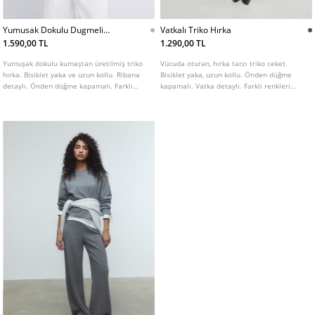
Yumusak Dokulu Dugmeli
Vatkalı Triko Hırka
Triko Hırka
1.590,00 TL
1.290,00 TL
Yumuşak dokulu kumaştan üretilmiş triko
Vücuda oturan, hırka tarzı triko ceket.
hırka. Bisiklet yaka ve uzun kollu. Ribana
Bisiklet yaka, uzun kollu. Önden düğme
detaylı. Önden düğme kapamalı. Farklı
kapamalı. Vatka detaylı. Farklı renkleri
renk seçenekleri mevcuttur.
mevcut.