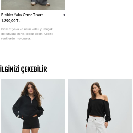
Bisiklet Yaka Orme Tisort
1.290,00 TL
Bisiklet yaka ve uzun kollu, yumuşak
dokunuşlu, geniş kesim tişört. Çeşitli
renklerde mevcuttur.
İLGINIZI ÇEKEBILIR