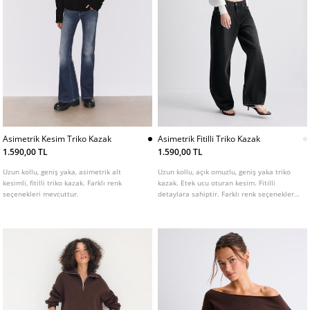
Asimetrik Kesim Triko Kazak
Asimetrik Fitilli Triko Kazak
1.590,00 TL
1.590,00 TL
Uzun kollu, geniş yaka, asimetrik alt
Uzun kollu, açık omuzlu, geniş yaka triko
kesimli, fitilli triko kazak. Farklı renk
kazak. Etek ucu oturan kesim. Fitilli
seçenekleri mevcuttur.
detaylara sahiptir. Farklı renk seçenekleri
mevcuttur.