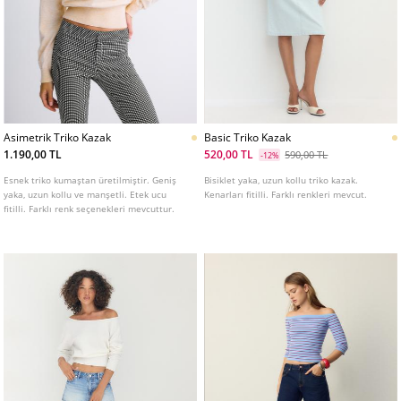
Asimetrik Triko Kazak
Basic Triko Kazak
1.190,00 TL
520,00 TL
590,00 TL
-12%
Esnek triko kumaştan üretilmiştir. Geniş
Bisiklet yaka, uzun kollu triko kazak.
yaka, uzun kollu ve manşetli. Etek ucu
Kenarları fitilli. Farklı renkleri mevcut.
fitilli. Farklı renk seçenekleri mevcuttur.