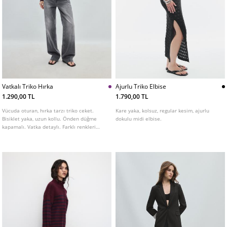
Vatkalı Triko Hırka
Ajurlu Triko Elbise
1.290,00 TL
1.790,00 TL
Vücuda oturan, hırka tarzı triko ceket.
Kare yaka, kolsuz, regular kesim, ajurlu
Bisiklet yaka, uzun kollu. Önden düğme
dokulu midi elbise.
kapamalı. Vatka detaylı. Farklı renkleri
mevcut.