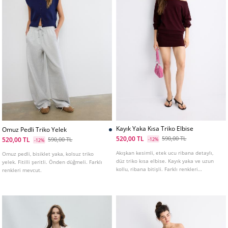
Kayık Yaka Kısa Triko Elbise
Omuz Pedli Triko Yelek
520,00 TL
590,00 TL
520,00 TL
590,00 TL
-12%
-12%
Akışkan kesimli, etek ucu ribana detaylı,
Omuz pedli, bisiklet yaka, kolsuz triko
düz triko kısa elbise. Kayık yaka ve uzun
yelek. Fitilli şeritli. Önden düğmeli. Farklı
kollu, ribana bitişli. Farklı renkleri
renkleri mevcut.
mevcuttur.