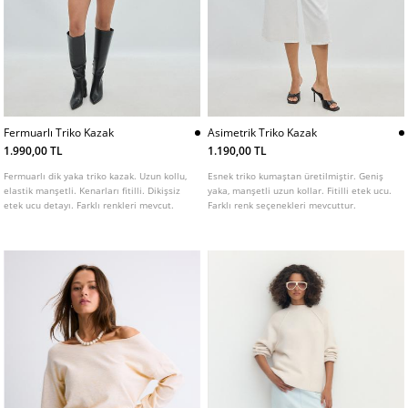
Fermuarlı Triko Kazak
Asimetrik Triko Kazak
1.990,00 TL
1.190,00 TL
Fermuarlı dik yaka triko kazak. Uzun kollu,
Esnek triko kumaştan üretilmiştir. Geniş
elastik manşetli. Kenarları fitilli. Dikişsiz
yaka, manşetli uzun kollar. Fitilli etek ucu.
etek ucu detayı. Farklı renkleri mevcut.
Farklı renk seçenekleri mevcuttur.