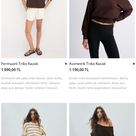
Fermuarlı Triko Kazak
Asimetrik Triko Kazak
1.990,00 TL
1.190,00 TL
Fermuarlı dik yaka triko kazak. Uzun kollu,
Esnek triko kumaştan üretilmiştir. Geniş
elastik manşetli. Kenarları fitilli. Dikişsiz
yaka, uzun kollu ve manşetli. Etek ucu
etek ucu detayı. Farklı renkleri mevcut.
fitilli. Farklı renk seçenekleri mevcuttur.