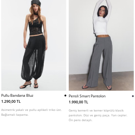
Pullu Bandana Bluz
Pensli Smart Pantolon
1.290,00 TL
1.990,00 TL
Asimetrik yakalı ve pullu aplikeli triko üst.
Geniş kemerli ve kemer köprülü klasik
Bağlamalı kapama.
pantolon. Düz ve geniş paça. Yan cepler.
Ön pens detaylı.