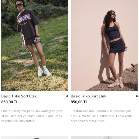
Basic Triko Sort Etek
Basic Triko Sort Etek
850,00 TL
850,00 TL
Elastan karışımlı pamuklu kumaştan şort
Elastan karışımlı pamuklu kumaştan şort
etek. Orta bel ve elastik belli. Farklı renk
etek. Orta bel ve elastik belli. Farklı renk
seçenekleri mevcuttur.
seçenekleri mevcuttur.