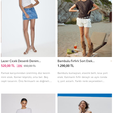
Lazer Cicek Desenli Denim
Bambulu Fırfırlı Sort Etek
Sort Etek
L01261250
520,00 TL
1.290,00 TL
650,00 TL
-20%
Pamuk karışımından üretilmiş düz kesim
Bambulu kumaştan, elastik belli, kısa şort
mini etek. Kemer köprülü, orta bel. Beş
etek. Katmanlı fırfır detaylı ve aynı tonda
cepli tasarım. Önü fermuarlı ve düğmeli.
iç şort astarlı. Farklı renk seçenekleri
Lazer çiçek desenli.
mevcut.