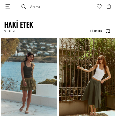
HAKI ETEK
FILTRELER
3
ÜRÜN