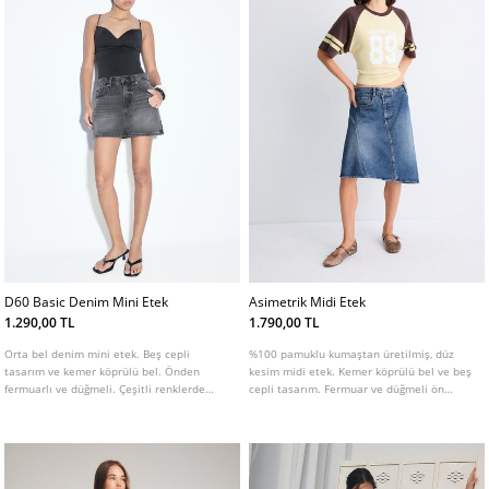
D60 Basic Denim Mini Etek
Asimetrik Midi Etek
1.290,00 TL
1.790,00 TL
Orta bel denim mini etek. Beş cepli
%100 pamuklu kumaştan üretilmiş, düz
tasarım ve kemer köprülü bel. Önden
kesim midi etek. Kemer köprülü bel ve beş
fermuarlı ve düğmeli. Çeşitli renklerde
cepli tasarım. Fermuar ve düğmeli ön
mevcuttur.
kapama. Yıkamalı görünüm ve asimetrik
etek ucu detaylı.