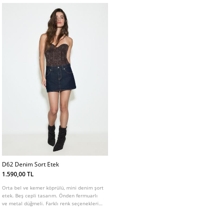
D62 Denim Sort Etek
1.590,00 TL
Orta bel ve kemer köprülü, mini denim şort
etek. Beş cepli tasarım. Önden fermuarlı
ve metal düğmeli. Farklı renk seçenekleri
mevcuttur.