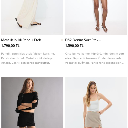
Metalik Iplikli Panelli Etek
D62 Denim Sort Etek
L01283422
1.790,00 TL
1.590,00 TL
Panelli, uzun kloş etek. Viskon karışımı.
Orta bel ve kemer köprülü, mini denim şort
Petek elastik bel. Metalik iplik detayı.
etek. Beş cepli tasarım. Önden fermuarlı
Astarlı. Çeşitli renklerde mevcuttur.
ve metal düğmeli. Farklı renk seçenekleri
mevcuttur.