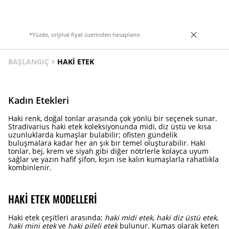
*Yüzde, orijinal fiyat üzerinden hesaplanır.
BAŞLANGIÇ
HAKI ETEK
Kadın Etekleri
Haki renk, doğal tonlar arasında çok yönlü bir seçenek sunar.
Stradivarius haki etek koleksiyonunda midi, diz üstü ve kısa
uzunluklarda kumaşlar bulabilir; ofisten gündelik
buluşmalara kadar her an şık bir temel oluşturabilir. Haki
tonlar, bej, krem ve siyah gibi diğer nötrlerle kolayca uyum
sağlar ve yazın hafif şifon, kışın ise kalın kumaşlarla rahatlıkla
kombinlenir.
HAKI ETEK MODELLERI
Haki etek çeşitleri arasında;
haki midi etek
,
haki diz üstü etek
,
haki mini etek
ve
haki pileli etek
bulunur. Kumaş olarak keten