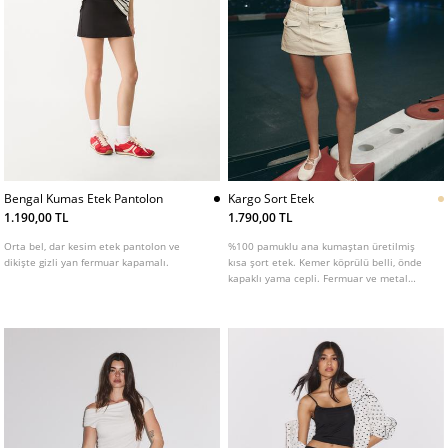
Bengal Kumas Etek Pantolon
Kargo Sort Etek
1.190,00 TL
1.790,00 TL
Orta bel, dar kesim etek pantolon ve
%100 pamuklu ana kumaştan üretilmiş
dikişte gizli yan fermuar kapamalı.
kısa şort etek. Kemer köprülü belli, önde
kapaklı yama cepli. Fermuar ve metal
düğme kapamalı.