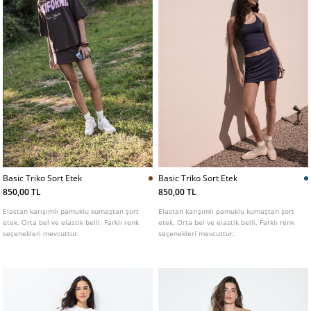
Basic Triko Sort Etek
Basic Triko Sort Etek
850,00 TL
850,00 TL
Elastan karışımlı pamuklu kumaştan şort
Elastan karışımlı pamuklu kumaştan şort
etek. Orta bel ve elastik belli. Farklı renk
etek. Orta bel ve elastik belli. Farklı renk
seçenekleri mevcuttur.
seçenekleri mevcuttur.