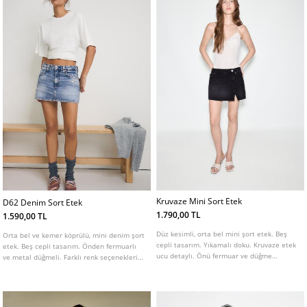
Kruvaze Mini Sort Etek
D62 Denim Sort Etek
1.790,00 TL
1.590,00 TL
Düz kesimli, orta bel mini şort etek. Beş
Orta bel ve kemer köprülü, mini denim şort
cepli tasarım. Yıkamalı doku. Kruvaze etek
etek. Beş cepli tasarım. Önden fermuarlı
ucu detaylı. Önü fermuar ve düğme
ve metal düğmeli. Farklı renk seçenekleri
kapamalı.
mevcuttur.