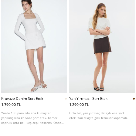
Kruvaze Denim Sort Etek
Yan Yırtmaclı Sort Etek
1.790,00 TL
1.290,00 TL
Yüzde 100 pamuklu ana kumaştan
Orta bel, yan yırtmaç detaylı kısa şort
yapılmış kısa kruvaze şort etek. Kemer
etek. Yan dikişte gizli fermuar kapamalı.
köprülü orta bel. Beş cepli tasarım. Önden
düğmeli ve yandan fermuarlı.