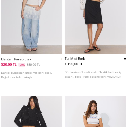
Tul Midi Etek
Dantelli Pareo Etek
1.190,00 TL
520,00 TL
650,00 TL
-20%
Düz kesim tül midi etek. Elastik belli ve iç
Dantel kumaştan üretilmiş mini etek.
astarlı. Farklı renk seçenekleri mevcuttur.
Bağcıklı ve fırfır detaylı.