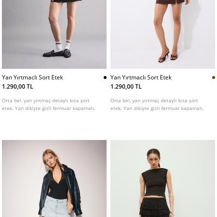
Yan Yırtmaclı Sort Etek
Yan Yırtmaclı Sort Etek
1.290,00 TL
1.290,00 TL
Orta bel, yan yırtmaç detaylı kısa şort
Orta bel, yan yırtmaç detaylı kısa şort
etek. Yan dikişte gizli fermuar kapamalı.
etek. Yan dikişte gizli fermuar kapamalı.