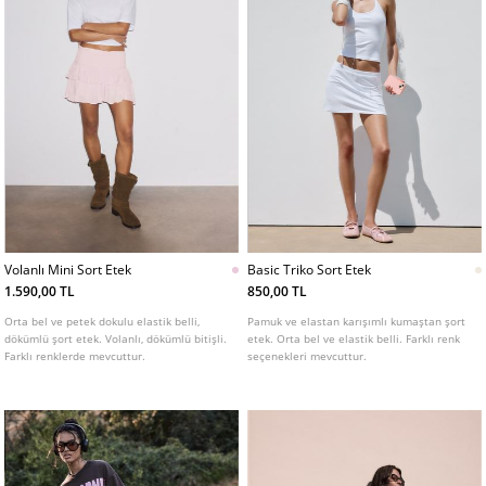
Volanlı Mini Sort Etek
Basic Triko Sort Etek
1.590,00 TL
850,00 TL
Orta bel ve petek dokulu elastik belli,
Pamuk ve elastan karışımlı kumaştan şort
dökümlü şort etek. Volanlı, dökümlü bitişli.
etek. Orta bel ve elastik belli. Farklı renk
Farklı renklerde mevcuttur.
seçenekleri mevcuttur.