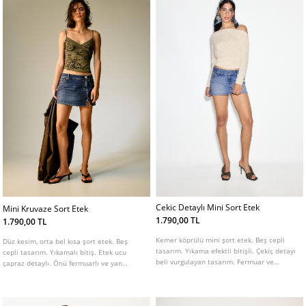
Cekic Detaylı Mini Sort Etek
Mini Kruvaze Sort Etek
1.790,00 TL
1.790,00 TL
Kemer köprülü mini şort etek. Beş cepli
Düz kesim, orta bel kısa şort etek. Beş
tasarım. Yıkama efektli bitişli. Çekiç detayı
cepli tasarım. Yıkamalı bitiş. Etek ucu
beli vurgulayan tasarım. Fermuar ve
çapraz detaylı. Önü fermuarlı ve yan
düğmeli ön kapama.
düğmeli kapatmalı.