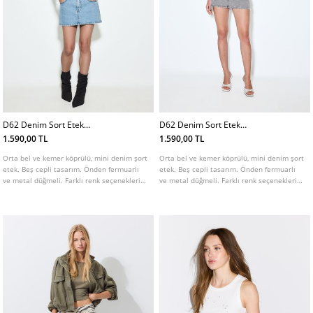
D62 Denim Sort Etek
D62 Denim Sort Etek
L01283422
L01283422
1.590,00 TL
1.590,00 TL
Orta bel ve kemer köprülü, mini denim şort
Orta bel ve kemer köprülü, mini denim şort
etek. Beş cepli tasarım. Önden fermuarlı
etek. Beş cepli tasarım. Önden fermuarlı
ve metal düğmeli. Farklı renk seçenekleri
ve metal düğmeli. Farklı renk seçenekleri
mevcuttur.
mevcuttur.