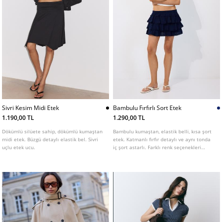
Sivri Kesim Midi Etek
Bambulu Fırfırlı Sort Etek
1.190,00 TL
1.290,00 TL
Dökümlü silüete sahip, dökümlü kumaştan
Bambulu kumaştan, elastik belli, kısa şort
midi etek. Büzgü detaylı elastik bel. Sivri
etek. Katmanlı fırfır detaylı ve aynı tonda
uçlu etek ucu.
iç şort astarlı. Farklı renk seçenekleri
mevcut.