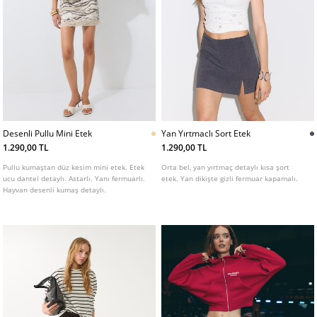
Desenli Pullu Mini Etek
Yan Yırtmaclı Sort Etek
1.290,00 TL
1.290,00 TL
Pullu kumaştan düz kesim mini etek. Etek
Orta bel, yan yırtmaç detaylı kısa şort
ucu dantel detaylı. Astarlı. Yanı fermuarlı.
etek. Yan dikişte gizli fermuar kapamalı.
Hayvan desenli kumaş detaylı.