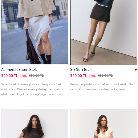
Asimetrik Saten Etek
Sık Sort Etek
520,00 TL
520,00 TL
650,00 TL
650,00 TL
-20%
-20%
Saten efektli kumaştan yapılmış orta bel
Kemer köprülü, orta bel mini şort etek. Ön
midi etek. Dantel kumaş detaylı asimetrik
cepli. Önü fermuar ve düğme kapamalı.
etek ucu. Birçok renk seçeneği mevcuttur.