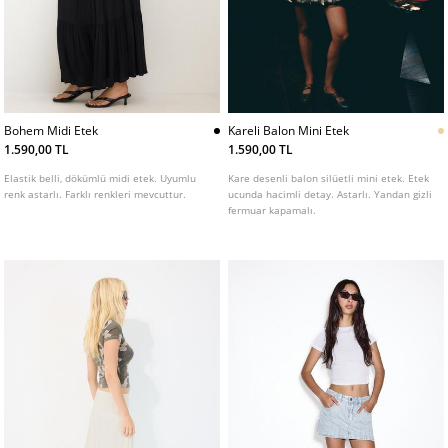
Bohem Midi Etek
Kareli Balon Mini Etek
1.590,00 TL
1.590,00 TL
Elastik belli, dökümlü midi etek. Uyumlu
Kare desenli balon silüetli mini etek. Etek
renk astarlı. Farklı renkleri mevcuttur.
ucunda hacimli detay. Astarlı. Yandan gizli
fermuar kapamalı.