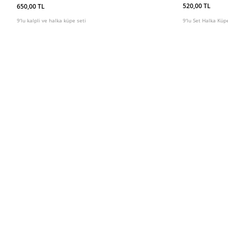
520,00 TL
650,00 TL
9'lu Set Halka Küpe
9'lu kalpli ve halka küpe seti