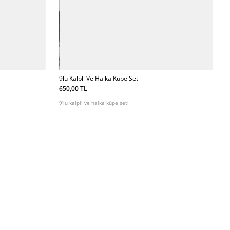
9lu Kalpli Ve Halka Kupe Seti
650,00 TL
9'lu kalpli ve halka küpe seti