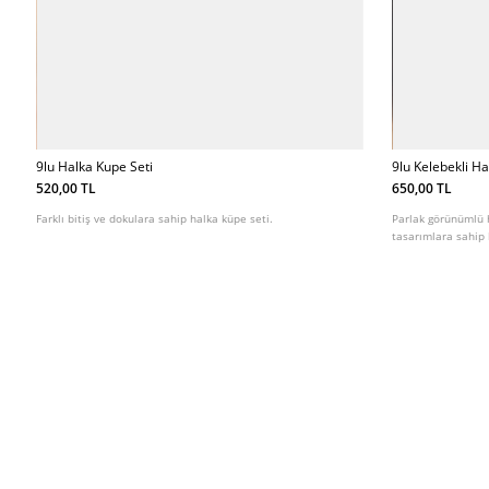
9lu Halka Kupe Seti
9lu Kelebekli Ha
520,00 TL
650,00 TL
Farklı bitiş ve dokulara sahip halka küpe seti.
Parlak görünümlü ha
tasarımlara sahip 