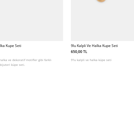
lka Kupe Seti
9lu Kalpli Ve Halka Kupe Seti
650,00 TL
lka ve dekoratif motifler gibi farklı
9'lu kalpli ve halka küpe seti
bijuteri küpe seti.