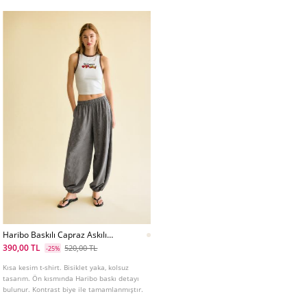
Haribo Baskılı Capraz Askılı
Tshirt
390,00 TL
520,00 TL
-25%
Kısa kesim t-shirt. Bisiklet yaka, kolsuz
tasarım. Ön kısmında Haribo baskı detayı
bulunur. Kontrast biye ile tamamlanmıştır.