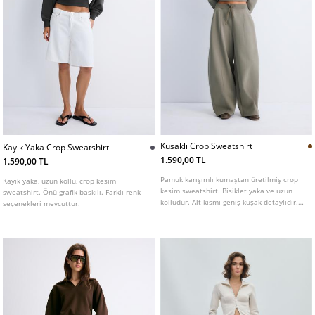
Kusaklı Crop Sweatshirt
Kayık Yaka Crop Sweatshirt
1.590,00 TL
1.590,00 TL
Pamuk karışımlı kumaştan üretilmiş crop
Kayık yaka, uzun kollu, crop kesim
kesim sweatshirt. Bisiklet yaka ve uzun
sweatshirt. Önü grafik baskılı. Farklı renk
kolludur. Alt kısmı geniş kuşak detaylıdır.
seçenekleri mevcuttur.
Farklı renk seçenekleri mevcuttur.