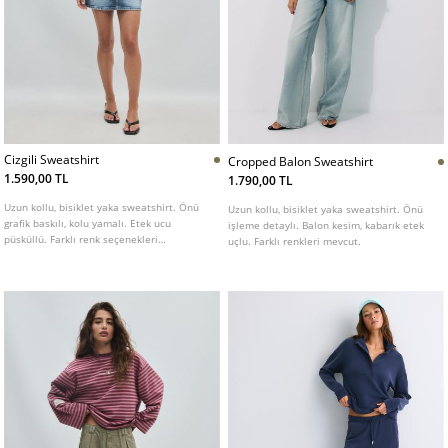
Cizgili Sweatshirt
Cropped Balon Sweatshirt
1.590,00 TL
1.790,00 TL
Uzun kollu, bisiklet yaka sweatshirt. Önü
Uzun kollu, bisiklet yaka sweatshirt. Önü
grafik baskılı, kolu yamalı. Etek ucu
işleme detaylı. Balon kesim, kabarık etek
püsküllü. Farklı renk seçenekleri
uçlu. Farklı renkleri mevcut.
mevcuttur.