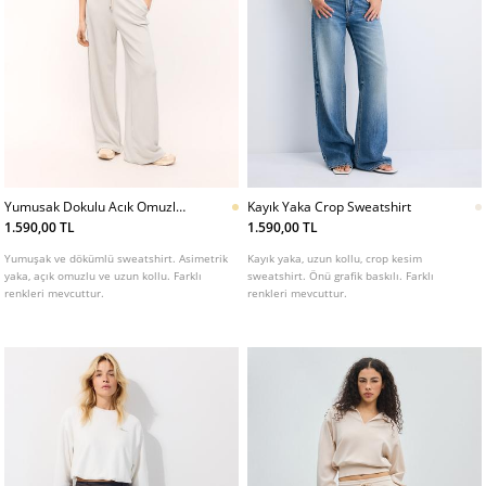
Yumusak Dokulu Acık Omuzlu
Kayık Yaka Crop Sweatshirt
Sweatshirt
1.590,00 TL
1.590,00 TL
Yumuşak ve dökümlü sweatshirt. Asimetrik
Kayık yaka, uzun kollu, crop kesim
yaka, açık omuzlu ve uzun kollu. Farklı
sweatshirt. Önü grafik baskılı. Farklı
renkleri mevcuttur.
renkleri mevcuttur.