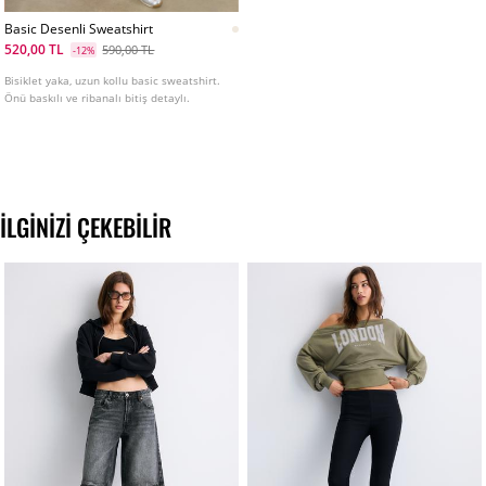
Basic Desenli Sweatshirt
520,00 TL
590,00 TL
-12%
Bisiklet yaka, uzun kollu basic sweatshirt.
Önü baskılı ve ribanalı bitiş detaylı.
İLGINIZI ÇEKEBILIR