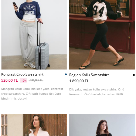
Kontrast Crop Sweatshirt
Reglan Kollu Sweatshirt
520,00 TL
590,00 TL
1.890,00 TL
-12%
Manşetli uzun kollu, bisiklet yaka, kontrast
Dik yaka, reglan kollu sweatshirt. Önü
crop sweatshirt. Çift katlı kumaş üst üste
fermuarlı. Önü baskılı, kenarları fitilli.
bindirilmiş detaylı.