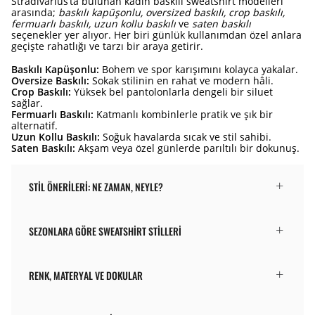
Stradivarius’ta bulunan kadın baskılı sweatshirt modelleri
arasında;
baskılı kapüşonlu, oversized baskılı, crop baskılı,
fermuarlı baskılı, uzun kollu baskılı
ve
saten baskılı
seçenekler yer alıyor. Her biri günlük kullanımdan özel anlara
geçişte rahatlığı ve tarzı bir araya getirir.
Baskılı Kapüşonlu:
Bohem ve spor karışımını kolayca yakalar.
Oversize Baskılı:
Sokak stilinin en rahat ve modern hâli.
Crop Baskılı:
Yüksek bel pantolonlarla dengeli bir siluet
sağlar.
Fermuarlı Baskılı:
Katmanlı kombinlerle pratik ve şık bir
alternatif.
Uzun Kollu Baskılı:
Soğuk havalarda sıcak ve stil sahibi.
Saten Baskılı:
Akşam veya özel günlerde parıltılı bir dokunuş.
STIL ÖNERILERI: NE ZAMAN, NEYLE?
SEZONLARA GÖRE SWEATSHIRT STILLERI
RENK, MATERYAL VE DOKULAR