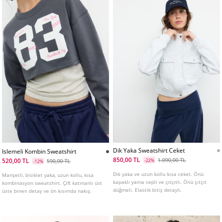
Dik Yaka Sweatshirt Ceket
Islemeli Kombin Sweatshirt
850,00 TL
1.090,00 TL
520,00 TL
590,00 TL
-22%
-12%
Dik yaka ve uzun kollu kısa ceket. Önü
Manşetli, bisiklet yaka, uzun kollu, kısa
kapaklı yama cepli ve çıtçıtlı. Önü çıtçıt
kombinasyon sweatshirt. Çift katmanlı üst
düğmeli. Elastik bitiş detaylı.
üste binen detay ve ön kısımda nakış.