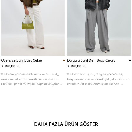
Oversize Suni Suet Ceket
Dolgulu Suni Deri Boxy Ceket
3.290,00 TL
3.290,00 TL
Suni süet görünümlü kumaştan üretilmiş,
Suni deri kumaştan, dolgulu görünümlü,
oversize ceket. Dik yakalı ve uzun kollu.
boxy kesim bomber ceket. Şal yaka ve uzun
Etek ucu pensli/büzgülü. Kapaklı ve yama
kolludur. Alt kısmı elastik, önü kapaklı
cepli ön kısım. Pat ile gizlenmiş fermuarlı
ceplidir. Önü düğmeli kapamalı ve
ön kapama. Omuzlarda düğmeli apolet
omuzları pat detaylıdır.
detayı.
DAHA FAZLA ÜRÜN GÖSTER