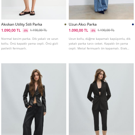
Akıskan Utility Stili Parka
Uzun Akıcı Parka
1.090,00 TL
1.090,00 TL
1.190,00 TL
1.190,00 TL
-8%
-8%
Normal kesim parka. Dik yakalı ve uzun
Uzun kollu, düğme kapamalı kapüşonlu, dik
kollu. Önü kapaklı yama cepli. Önü gizli
yakalı parka tarzı ceket. Kapaklı ön yama
patletli fermuarlı.
cepli. Metal fermuarlı ön kapamalı. Etek
ucu ve beli ayarlanabilir, kendi renginde
büzgü ipli detaylı.