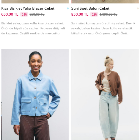
Kısa Bisiklet Yaka Blazer Ceket
Suni Suet Balon Ceket
650,00 TL
850,00 TL
850,00 TL
1.090,00 TL
-24%
-22%
Bisiklet yaka, uzun kollu kısa blazer ceket.
Suni süet kumaştan üretilmiş ceket. Devrik
Önünde biyeli süs cepler. Kruvaze düğmeli
yakalı, balon kesim. Uzun kollu ve elastik
ön kapama. Çeşitli renklerde mevcuttur.
bitişli etek ucu. Önü yama cepli. Önü
fermuar kapamalı. Omuzlarda apolet
detaylı. Farklı renklerde mevcuttur.