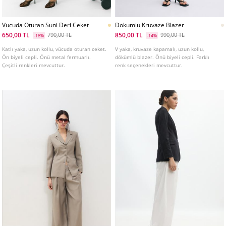
Vucuda Oturan Suni Deri Ceket
Dokumlu Kruvaze Blazer
650,00 TL
850,00 TL
790,00 TL
990,00 TL
-18%
-14%
Katlı yaka, uzun kollu, vücuda oturan ceket.
V yaka, kruvaze kapamalı, uzun kollu,
Ön biyeli cepli. Önü metal fermuarlı.
dökümlü blazer. Önü biyeli cepli. Farklı
Çeşitli renkleri mevcuttur.
renk seçenekleri mevcuttur.