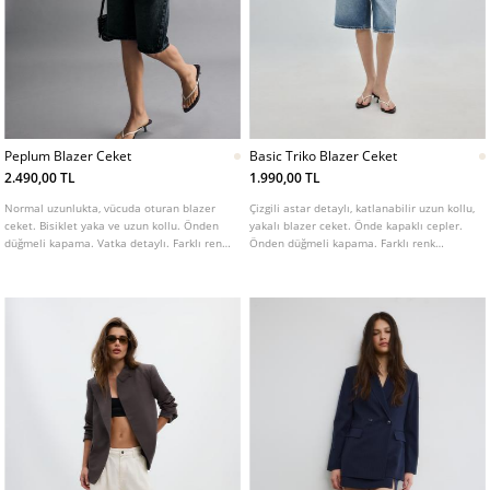
Peplum Blazer Ceket
Basic Triko Blazer Ceket
2.490,00 TL
1.990,00 TL
Normal uzunlukta, vücuda oturan blazer
Çizgili astar detaylı, katlanabilir uzun kollu,
ceket. Bisiklet yaka ve uzun kollu. Önden
yakalı blazer ceket. Önde kapaklı cepler.
düğmeli kapama. Vatka detaylı. Farklı renk
Önden düğmeli kapama. Farklı renk
seçenekleri mevcuttur.
seçenekleri mevcuttur.