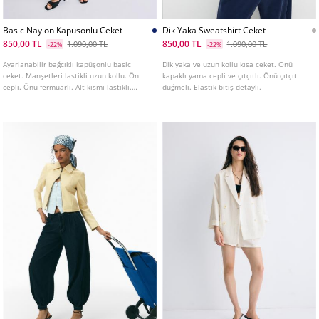
Basic Naylon Kapusonlu Ceket
Dik Yaka Sweatshirt Ceket
850,00 TL
850,00 TL
1.090,00 TL
1.090,00 TL
-22%
-22%
Ayarlanabilir bağcıklı kapüşonlu basic
Dik yaka ve uzun kollu kısa ceket. Önü
ceket. Manşetleri lastikli uzun kollu. Ön
kapaklı yama cepli ve çıtçıtlı. Önü çıtçıt
cepli. Önü fermuarlı. Alt kısmı lastikli.
düğmeli. Elastik bitiş detaylı.
Farklı renkleri mevcuttur.