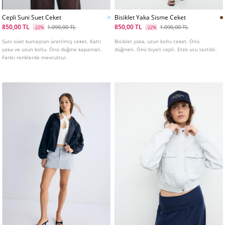
Cepli Suni Suet Ceket
Bisiklet Yaka Sisme Ceket
850,00 TL
850,00 TL
1.090,00 TL
1.090,00 TL
-22%
-22%
Suni süet kumaştan üretilmiş ceket. Katlı
Bisiklet yaka, uzun kollu ceket. Önü
yaka ve uzun kollu. Önü düğme kapamalı.
düğmeli. Önü biyeli cepli. Etek ucu lastikli.
Farklı renklerde mevcuttur.