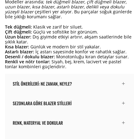
Modeller arasında;
tek düğmeli blazer, çift düğmeli blazer,
uzun blazer, kısa blazer, astarlı blazer, delikli veya dokulu
yüzeyli blazer
çeşitleri yer alıyor. Bu parçalar soğuk günlerde
bile şıklığı korumanı sağlar.
Tek düğmeli:
Klasik ve zarif bir siluet.
Çift düğmeli:
Güçlü ve sofistike bir görünüm.
Uzun blazer:
Dış giyimde etkiyi artırır, akşam saatlerinde bile
şıklık katar.
Kısa blazer:
Günlük ve modern bir stil yakalar.
Astarlı blazer:
İç astarı sayesinde konfor ve rahatlık sağlar.
Desenli / dokulu blazer:
Monotonluğu kıran detaylar sunar.
Renkli ve nötr tonlar:
Siyah, bej, krem, lacivert ve pastel
tonlar kombinleri güçlendirir.
STIL ÖNERILERI: NE ZAMAN, NEYLE?
SEZONLARA GÖRE BLAZER STILLERI
RENK, MATERYAL VE DOKULAR