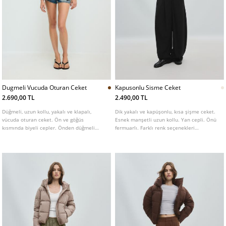
Dugmeli Vucuda Oturan Ceket
Kapusonlu Sisme Ceket
2.690,00 TL
2.490,00 TL
Düğmeli, uzun kollu, yakalı ve klapalı,
Dik yakalı ve kapüşonlu, kısa şişme ceket.
vücuda oturan ceket. Ön ve göğüs
Esnek manşetli uzun kollu. Yan cepli. Önü
kısmında biyeli cepler. Önden düğmeli
fermuarlı. Farklı renk seçenekleri
kapama.
mevcuttur.