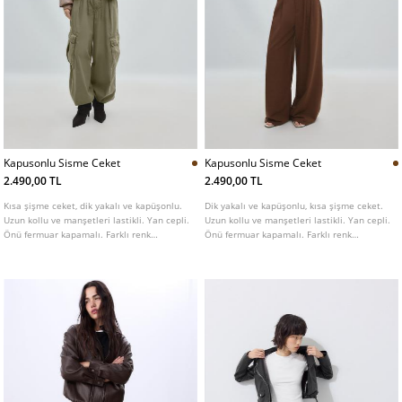
Kapusonlu Sisme Ceket
Kapusonlu Sisme Ceket
2.490,00 TL
2.490,00 TL
Kısa şişme ceket, dik yakalı ve kapüşonlu.
Dik yakalı ve kapüşonlu, kısa şişme ceket.
Uzun kollu ve manşetleri lastikli. Yan cepli.
Uzun kollu ve manşetleri lastikli. Yan cepli.
Önü fermuar kapamalı. Farklı renk
Önü fermuar kapamalı. Farklı renk
seçenekleri mevcuttur.
seçenekleri mevcut.