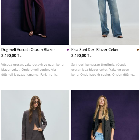
Dugmeli Vucuda Oturan Blazer
Kısa Suni Deri Blazer Ceket
2.490,00 TL
2.490,00 TL
Vücuda oturan, yaka detaylı ve uzun kollu
Suni deri kumaştan üretilmiş, vücuda
blazer ceket. Önde biyeli cepler. Altı
oturan kısa blazer ceket. Yaka ve uzun
düğmeli kruvaze kapama. Farklı renk
kollu. Önde kapaklı cepler. Önden düğmeli
seçenekleri mevcuttur.
kapama.