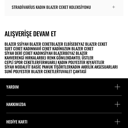
STRADIVARIUS KADIN BLAZER CEKET KOLEKSIYONU
ALIŞVERIŞE DEVAM ET
BLAZER S
SIYAH BLAZER CEKET
BLAZER ELBISE
BEYAZ BLAZER CEKET
SUET CEKET KADIN
MAVI CEKET KADIN
UZUN BLAZER CEKET
SIYAH DERI CEKET KADIN
SIYAH BLAZER
BEYAZ BLAZER
KAHVERENGI HIRKALAR
BEJ RENK GÖMLEK
DANTEL ÜSTLER
CEPLI SPOR CEKETLER
FERMUARLI KADIN POLYESTER KIYAFETLER
SIYAH MODAL
FIT BASIC PAMUK TIŞÖRTLER
KADIN AKRILIK AKSESUARLARI
SUNI POLYESTER BLAZER CEKETLER
TUVALET ÇANTASI
YARDIM
Yardım ve iletişim
HAKKIMIZDA
Siparişi takip edin
Bir mağaza bulun
Misafir olarak iade
HEDIYE KARTI
Stradivarius'ta Çalışmak
Fişini bul