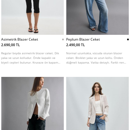
Asimetrik Blazer Ceket
Peplum Blazer Ceket
2.690,00 TL
2.490,00 TL
Regular boyda asimetrik blazer ceket. Dik
Normal uzunlukta, vücuda oturan blazer
yaka ve uzun kolludur. Önde kapaklı ve
ceket. Bisiklet yaka ve uzun kollu. Önden
biyeli cepleri bulunur. Kruvaze ön kapama
düğmeli kapama. Vatka detaylı. Farklı renk
ve düğme detaylıdır.
seçenekleri mevcut.