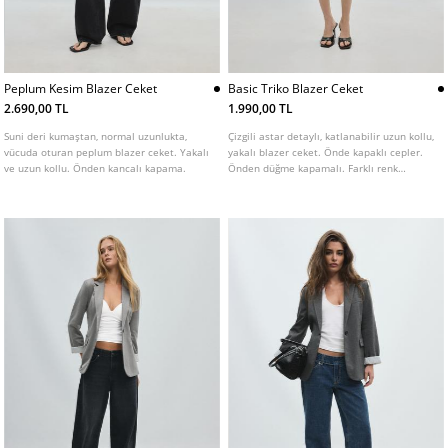
Peplum Kesim Blazer Ceket
Basic Triko Blazer Ceket
2.690,00 TL
1.990,00 TL
Suni deri kumaştan, normal uzunlukta,
Çizgili astar detaylı, katlanabilir uzun kollu,
vücuda oturan peplum blazer ceket. Yakalı
yakalı blazer ceket. Önde kapaklı cepler.
ve uzun kollu. Önden kancalı kapama.
Önden düğme kapamalı. Farklı renk
seçenekleri mevcuttur.