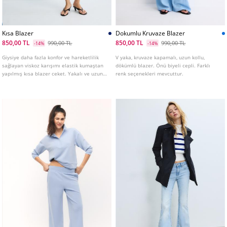
Kısa Blazer
Dokumlu Kruvaze Blazer
850,00 TL
850,00 TL
990,00 TL
990,00 TL
-14%
-14%
Giysiye daha fazla konfor ve hareketlilik
V yaka, kruvaze kapamalı, uzun kollu,
sağlayan viskoz karışımı elastik kumaştan
dökümlü blazer. Önü biyeli cepli. Farklı
yapılmış kısa blazer ceket. Yakalı ve uzun,
renk seçenekleri mevcuttur.
kloş kollu. Önde biyeli sahte cepler. Önden
düğmeli kapama.