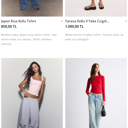
Japon Kısa Kollu Tshirt
Yarasa Kollu V Yaka Cizgili
Tshirt
850,00 TL
1.090,00 TL
Bisiklet yaka, Japon kısa kollu t-shirt. Dar
Rahat kesim V yaka t-shirt. Yarasa kollu ve
kesim etek ucu detayı. Farklı renkleri
etek ucu büzgülü.
mevcut.