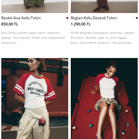
Baskılı Kısa Kollu Tshirt
Reglan Kollu Desenli Tshirt
850,00 TL
1.290,00 TL
Kısa kollu, bisiklet yaka t-shirt. Kontrast
%100 pamuklu kumaştan üretilmiş, regular
detaylı. Önü baskılı. Farklı renk seçenekleri
fit t-shirt. Bisiklet yaka ve uzun reglan
mevcuttur.
kollu. Color block tasarımlı. Ön kısmında
baskı detayı bulunur. Farklı renk
seçenekleri mevcuttur.