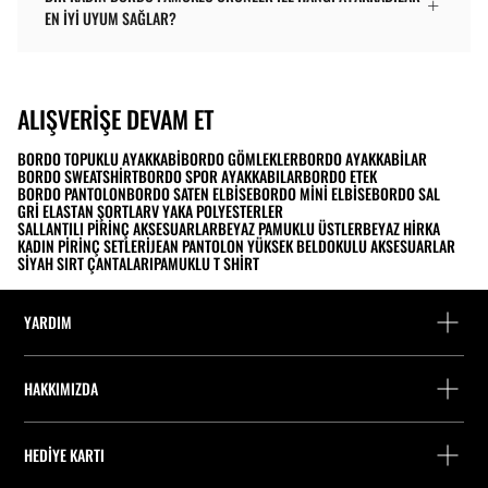
EN İYI UYUM SAĞLAR?
ALIŞVERIŞE DEVAM ET
BORDO TOPUKLU AYAKKABI
BORDO GÖMLEKLER
BORDO AYAKKABILAR
BORDO SWEATSHIRT
BORDO SPOR AYAKKABILAR
BORDO ETEK
BORDO PANTOLON
BORDO SATEN ELBISE
BORDO MINI ELBISE
BORDO SAL
GRI ELASTAN ŞORTLAR
V YAKA POLYESTERLER
SALLANTILI PIRINÇ AKSESUARLAR
BEYAZ PAMUKLU ÜSTLER
BEYAZ HIRKA
KADIN PIRINÇ SETLERI
JEAN PANTOLON YÜKSEK BEL
DOKULU AKSESUARLAR
SIYAH SIRT ÇANTALARI
PAMUKLU T SHIRT
YARDIM
Yardım ve iletişim
HAKKIMIZDA
Siparişi takip edin
Bir mağaza bulun
Misafir olarak iade
HEDIYE KARTI
Stradivarius'ta Çalışmak
Fişini bul