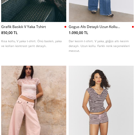
Grafik Baskılı V Yaka Tshirt
Gogus Altı Detaylı Uzun Kollu
Tshirt
850,00 TL
1.090,00 TL
Kısa kollu, V yaka t-shirt. Önü baskılı, yaka
Dar kesim t-shirt. V yaka, göğüs altı kesim
ve kolları kontrast şerit detaylı.
detaylı. Uzun kollu. Farklı renk seçenekleri
mevcut.