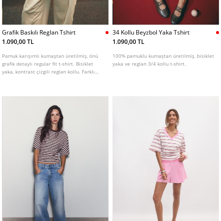
Grafik Baskılı Reglan Tshirt
34 Kollu Beyzbol Yaka Tshirt
1.090,00 TL
1.090,00 TL
Pamuk karışımlı kumaştan üretilmiş, önü
100% pamuklu kumaştan üretilmiş, bisiklet
grafik detaylı regular fit t-shirt. Bisiklet
yaka ve reglan 3/4 kollu t-shirt.
yaka, kontrast çizgili reglan kollu. Farklı
renkleri mevcuttur.