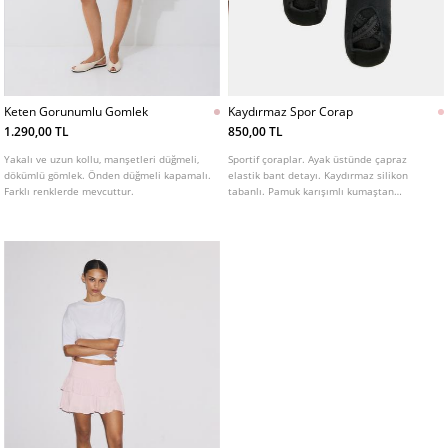
Keten Gorunumlu Gomlek
Kaydırmaz Spor Corap
1.290,00 TL
850,00 TL
Yakalı ve uzun kollu, manşetleri düğmeli,
Sportif çoraplar. Ayak üstünde çapraz
dökümlü gömlek. Önden düğmeli kapamalı.
elastik bant detayı. Kaydırmaz silikon
Farklı renklerde mevcuttur.
tabanlı. Pamuk karışımlı kumaştan
üretilmiştir. Farklı renk seçenekleri
mevcuttur.