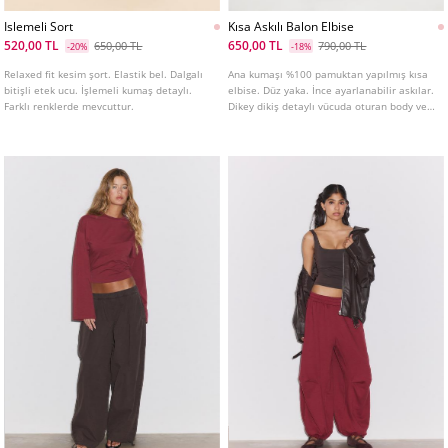
Islemeli Sort
Kısa Askılı Balon Elbise
520,00 TL
650,00 TL
650,00 TL
790,00 TL
-20%
-18%
Relaxed fit kesim şort. Elastik bel. Dalgalı
Ana kumaşı %100 pamuktan yapılmış kısa
bitişli etek ucu. İşlemeli kumaş detaylı.
elbise. Düz yaka. İnce ayarlanabilir askılar.
Farklı renklerde mevcuttur.
Dikey dikiş detaylı vücuda oturan body ve
balon silüetli etek ucu. Arkası petek
görünümlü elastik.