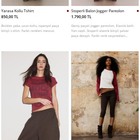
Yarasa Kollu Tshirt
Stoperli Balon Jogger Pantolon
850,00 TL
1.790,00 TL
Bisiklet yaka, uzun kollu, ispanyol paça
Geniş paçalı jogger pantolon. Elastik belli.
bitişli t-shirt. Farklı renkleri mevcut.
Yan cepli. Stoperli elastik bitişli şalvar
paça detaylı. Farklı renk seçenekleri
mevcuttur.