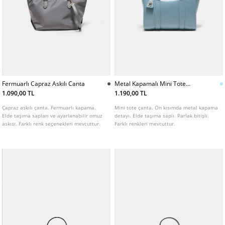
Fermuarlı Capraz Askılı Canta
Metal Kapamalı Mini Tote
Canta
1.090,00 TL
1.190,00 TL
Çapraz askılı çanta. Fermuarlı kapama.
Mini tote çanta. Ön kısımda metal kapama
Elde taşıma sapları ve ayarlanabilir omuz
detayı. Elde taşıma saplı. Parlak bitişli.
askısı. Farklı renk seçenekleri mevcuttur.
Farklı renkleri mevcuttur.