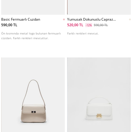
Basic Fermuarlı Cuzdan
Yumusak Dokunuslu Capraz
Askılı Canta
590,00 TL
520,00 TL
590,00 TL
-12%
Ön kısmında metal logo bulunan fermuarlı
Farklı renkleri mevcut.
cüzdan. Farklı renkleri mevcuttur.