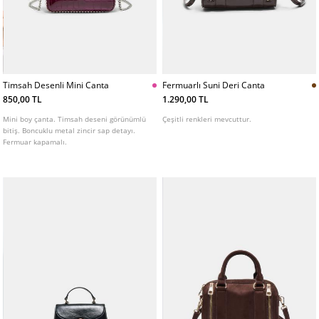
Timsah Desenli Mini Canta
Fermuarlı Suni Deri Canta
850,00 TL
1.290,00 TL
Mini boy çanta. Timsah deseni görünümlü
Çeşitli renkleri mevcuttur.
bitiş. Boncuklu metal zincir sap detayı.
Fermuar kapamalı.