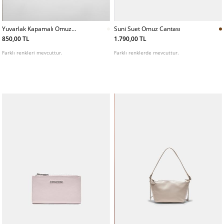
Yuvarlak Kapamalı Omuz
Suni Suet Omuz Cantası
Cantası
850,00 TL
1.790,00 TL
Farklı renkleri mevcuttur.
Farklı renklerde mevcuttur.