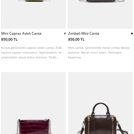
Mini Capraz Askılı Canta
Zımbalı Mini Canta
850,00 TL
850,00 TL
Kırışık görünümlü çapraz askılı çanta. Elde
Mini çanta. Çevresinde metal zımba detayı
taşıma sapları mevcuttur. Ayarlanabilir ve
bulunur. Metal zincir askılı. Fermuarlı
çıkarılabilir omuz askısı bulunur. Farklı
kapatma.
renk seçenekleri mevcuttur.