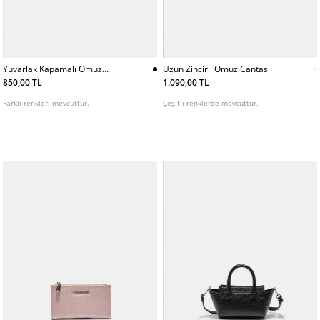
Yuvarlak Kapamalı Omuz
Uzun Zincirli Omuz Cantası
Cantası
850,00 TL
1.090,00 TL
Farklı renkleri mevcuttur.
Çeşitli renklerde mevcuttur.