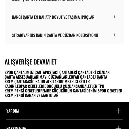
HANGI ÇANTA EN RAHAT? BOYUT VE TAŞIMA IPUÇLARI
STRADIVARIUS KADIN ÇANTA VE CÜZDAN KOLEKSIYONU
ALIŞVERIŞE DEVAM ET
SPOR ÇANTA
OMUZ ÇANTA
POSTACI ÇANTA
DERI ÇANTA
DERI CÜZDAN
ÇANTA AKSESUARLARI
MAVI CÜZDANLAR
LEOPAR ÇANTA
BEJ ÇANTA
KREM ÇANTA
BASIC KADIN ATKILARI
BOMBER CEKETLER
KADIN LEOPAR CEKETLERI
BONCUKLU CÜZDAN
SANDALETLER TPU
KREM RENGI CEKETLER
PEMBE KÜÇÜK
ÜRÜN ÇANTASI
DENIM SPOR CEKETLER
KREM RENGI KABAN VE MANTOLAR
YARDIM
Yardım ve iletişim
HAKKIMIZDA