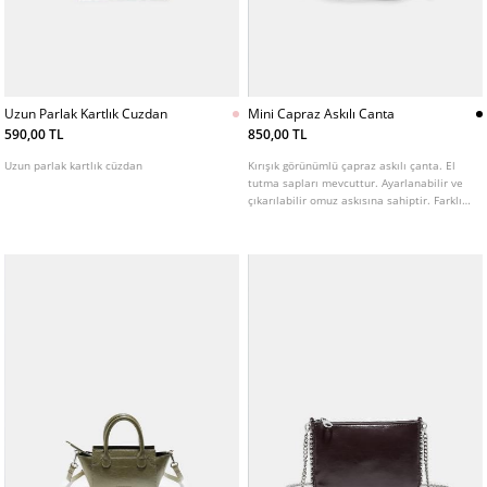
Uzun Parlak Kartlık Cuzdan
Mini Capraz Askılı Canta
590,00 TL
850,00 TL
Uzun parlak kartlık cüzdan
Kırışık görünümlü çapraz askılı çanta. El
tutma sapları mevcuttur. Ayarlanabilir ve
çıkarılabilir omuz askısına sahiptir. Farklı
renk seçenekleri bulunur.