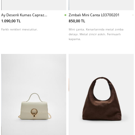
Ay Desenli Kumas Capraz
Zımbalı Mini Canta L03700201
Askılı Canta
1.090,00 TL
850,00 TL
Farklı renkleri mevcuttur.
Mini çanta. Kenarlarında metal zımba
detayı. Metal zincir askılı. Fermuarlı
kapama.