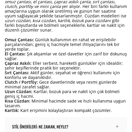
omuz çantası, el çantası, çapraz askılı çanta, sırt çantası,
clutch, portföy ve mini çanta
yer alıyor. Her biri farklı kullanım
amaçlarına uygun olarak üretilmiş ve günün her saatine
uyum sağlayacak şekilde tasarlanmıştır. Cüzdan modelleri ise
uzun cüzdan, kısa cüzdan, kartlık, bozuk para cüzdanı
gibi
farklı boyutlarda ve bölmeli seçeneklerle, kartlar ve nakit için
düzenli çözümler sunar.
Omuz Çantası:
Günlük kullanımın en rahat ve erişilebilir
parçalarından; geniş iç hacmiyle temel ihtiyaçlarını tek bir
yerde toplar.
El Çantası:
Şık akşamlar ve özel davetler için zarif bir dokunuş
sağlar.
Çapraz Askılı:
Eller serbest, hareketli günlükler için idealdir;
şehir keşiflerinde pratik bir seçenektir.
Sırt Çantası:
Aktif günler, seyahat ve öğrenci kullanımı için
konforlu ve dayanıklıdır.
Clutch / Portföy:
Gece davetlerinde veya resmi günlerde
minimal zarafet sağlar.
Uzun Cüzdan:
Kartlar, bozuk para ve nakit için çok bölmeli
geniş iç hacmi.
Kısa Cüzdan:
Minimal hacimde sade ve hızlı kullanıma uygun
tasarım.
Kartlık:
Kart erişimini kolaylaştıran kompakt çözümler.
STIL ÖNERILERI: NE ZAMAN, NEYLE?