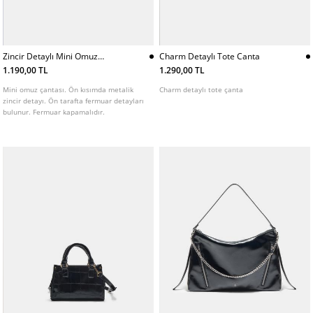
Zincir Detaylı Mini Omuz
Charm Detaylı Tote Canta
Cantası
1.190,00 TL
1.290,00 TL
Mini omuz çantası. Ön kısımda metalik
Charm detaylı tote çanta
zincir detayı. Ön tarafta fermuar detayları
bulunur. Fermuar kapamalıdır.