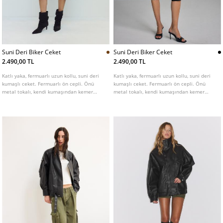
Suni Deri Biker Ceket
Suni Deri Biker Ceket
2.490,00 TL
2.490,00 TL
Katlı yaka, fermuarlı uzun kollu, suni deri
Katlı yaka, fermuarlı uzun kollu, suni deri
kumaşlı ceket. Fermuarlı ön cepli. Önü
kumaşlı ceket. Fermuarlı ön cepli. Önü
metal tokalı, kendi kumaşından kemer
metal tokalı, kendi kumaşından kemer
detaylı. Önü kruvaze metal fermuarlı.
detaylı. Önü kruvaze metal fermuarlı.