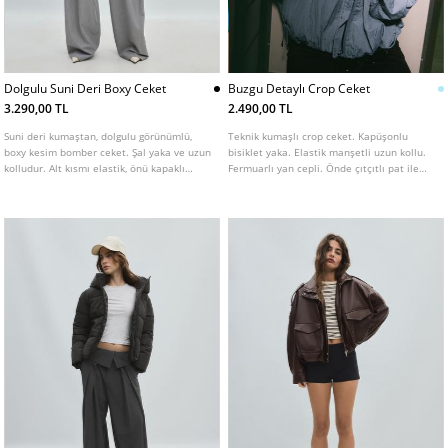
Dolgulu Suni Deri Boxy Ceket
Buzgu Detaylı Crop Ceket
3.290,00 TL
2.490,00 TL
Suni deri kumaştan, dolgulu görünümlü,
Teknik kumaşlı crop ceket. Kapüşonlu
boxy kesim bomber ceket. Şal yaka ve uzun
bisiklet yaka. Elastik manşetli uzun kollu.
kolludur. Alt kısmı elastik, önü kapaklı
Fermuarlı yan cepli. Önde çıtçıtlı pat ile
ceplidir. Önü düğmeli kapamalı ve
gizlenen fermuar kapamalı. Etek ucu büzgü
omuzları pat detaylıdır.
detaylı.