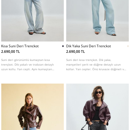
Kısa Suni Deri Trenckot
Dik Yaka Suni Deri Trenckot
2.690,00 TL
2.690,00 TL
Suni deri görünümlü kumaştan kısa
Suni deri kısa trençkot. Dik yaka,
trençkot. Dik yakalı ve trabzan detaylı
manşetleri şerit ve düğme detaylı uzun
uzun kollu. Yan cepli. Aynı kumaştan
kollar. Yan cepler. Önü kruvaze düğmeli ve
kemer detaylı. Kruvaze düğme kapamalı.
aynı tonda kemerli. Farklı renk seçenekleri
Farklı renk seçenekleri mevcuttur.
mevcuttur.