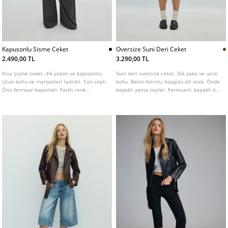
Kapusonlu Sisme Ceket
Oversize Suni Deri Ceket
2.490,00 TL
3.290,00 TL
Kısa şişme ceket, dik yakalı ve kapüşonlu.
Suni deri oversize ceket. Dik yaka ve uzun
Uzun kollu ve manşetleri lastikli. Yan cepli.
kollu. Balon formlu, büzgülü alt etek. Önde
Önü fermuar kapamalı. Farklı renk
kapaklı yama cepler. Fermuarlı, kapaklı ön
seçenekleri mevcuttur.
kapama. Omuzda apolet detaylı.