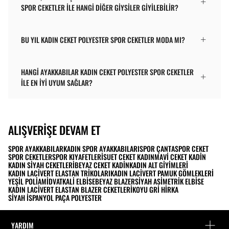
SPOR CEKETLER ILE HANGI DIĞER GIYSILER GIYILEBILIR?
BU YIL KADIN CEKET POLYESTER SPOR CEKETLER MODA MI?
HANGI AYAKKABILAR KADIN CEKET POLYESTER SPOR CEKETLER
ILE EN İYI UYUM SAĞLAR?
ALIŞVERIŞE DEVAM ET
SPOR AYAKKABILAR
KADIN SPOR AYAKKABILARI
SPOR ÇANTA
SPOR CEKET
SPOR CEKETLER
SPOR KIYAFETLERI
SUET CEKET KADIN
MAVI CEKET KADIN
KADIN SIYAH CEKETLERI
BEYAZ CEKET KADIN
KADIN ALT GIYIMLERI
KADIN LACIVERT ELASTAN TRIKOLARI
KADIN LACIVERT PAMUK GÖMLEKLERI
YEŞIL POLIAMID
VATKALI ELBISE
BEYAZ BLAZER
SIYAH ASIMETRIK ELBISE
KADIN LACIVERT ELASTAN BLAZER CEKETLERI
KOYU GRI HIRKA
SIYAH İSPANYOL PAÇA POLYESTER
YARDIM