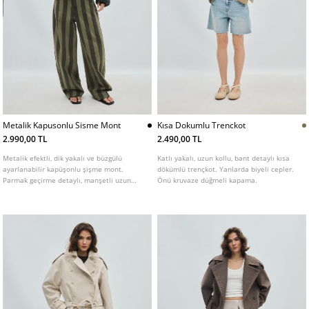
Metalik Kapusonlu Sisme Mont
Kısa Dokumlu Trenckot
2.990,00 TL
2.490,00 TL
Metalik efektli, dik yakalı ve büzgülü
Katlı yakalı, uzun kollu, bant detaylı kısa
ayarlanabilir kapüşonlu şişme mont.
dökümlü trençkot. Yanlarda biyeli cepler.
Parmak geçirme detaylı, manşetli uzun
Önü kruvaze düğmeli kapama.
kollu. Fermuarlı ön cepleri ve iç cebi
bulunur. Arkaya asmak için iç kısımda şerit
detaylı. Önden fermuarlı.