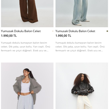
Yumusak Dokulu Balon Ceket
Yumusak Dokulu Balon Ceket
1.990,00 TL
1.990,00 TL
Yumuşak dokulu kumaştan balon kesim
Yumuşak dokulu kumaştan balon kesim
ceket. Dik yaka, uzun kollu. Yan cepli. Önü
ceket. Dik yaka, uzun kollu. Yan cepli. Önü
fermuarlı ve çıtçıt düğmeli. Etek ucu ve
fermuarlı ve çıtçıt düğmeli. Etek ucu ve
manşetleri elastik detaylı. Farklı renk
manşetleri elastik detaylı. Farklı renk
seçenekleri mevcuttur.
seçenekleri mevcuttur.