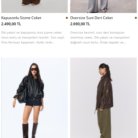
Kapusonlu Sisme Ceket
Oversize Suni Deri Ceket
2.490,00 TL
2.690,00 TL
Dik yakalı ve kapüşonlu, kısa şişme ceket.
Oversize kesimli, suni deri kumaştan
Uzun kollu ve manşetleri lastikli. Yan cepli.
üretilmiş ceket. Dik yakalı ve manşetleri
Önü fermuar kapamalı. Farklı renk
düğmeli uzun kollu. Önde kapaklı ve
seçenekleri mevcut.
düğmeli yama cepleri ve yanlarda biyeli
cepleri bulunur. Kenarı lastikli. Önü metal
fermuarlı ve çıtçıt düğmeli patletle gizli
kapamalı.