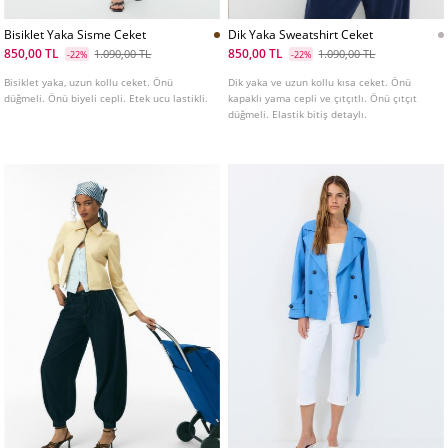
Bisiklet Yaka Sisme Ceket
Dik Yaka Sweatshirt Ceket
850,00 TL
850,00 TL
1.090,00 TL
1.090,00 TL
-22%
-22%
Bisiklet yaka, uzun kollu ceket. Önü
Dik yaka ve uzun kollu kısa ceket. Önü
düğmeli. Önü biyeli cepli. Etek ucu lastikli.
kapaklı yama cepli ve çıtçıtlı. Önü çıtçıt
düğmeli. Elastik bitiş detaylı.