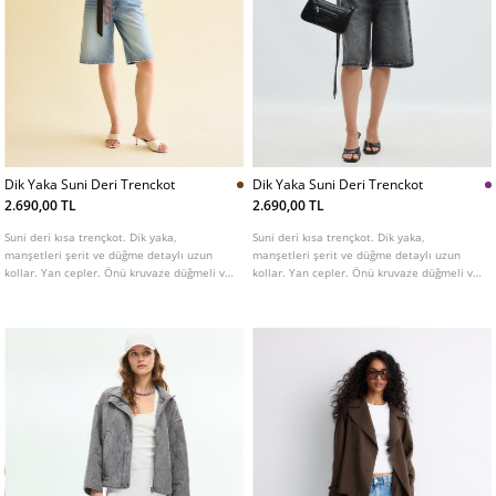
Dik Yaka Suni Deri Trenckot
Dik Yaka Suni Deri Trenckot
2.690,00 TL
2.690,00 TL
Suni deri kısa trençkot. Dik yaka,
Suni deri kısa trençkot. Dik yaka,
manşetleri şerit ve düğme detaylı uzun
manşetleri şerit ve düğme detaylı uzun
kollar. Yan cepler. Önü kruvaze düğmeli ve
kollar. Yan cepler. Önü kruvaze düğmeli ve
aynı tonda kemerli. Farklı renk seçenekleri
aynı tonda kemerli. Farklı renk seçenekleri
mevcuttur.
mevcuttur.