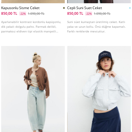
Kapusonlu Sisme Ceket
Cepli Suni Suet Ceket
850,00 TL
850,00 TL
1.090,00 TL
1.090,00 TL
-22%
-22%
Ayarlanabilir kontrast kordonlu kapüşonlu,
Suni süet kumaştan üretilmiş ceket. Katlı
dik yakalı dolgulu palto. Parmak delikli,
yaka ve uzun kollu. Önü düğme kapamalı.
parmaksız eldiven tipi elastik manşetli
Farklı renklerde mevcuttur.
uzun kollu. Polar astarlı ve fermuarlı yan
cepler. İç kısımda fermuarlı cep. İç kısımda
sırta asmak için askı detayı. Önü fermuar
kapatmalı.