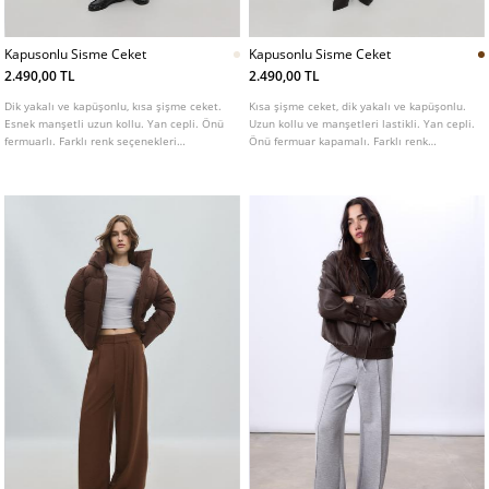
Kapusonlu Sisme Ceket
Kapusonlu Sisme Ceket
2.490,00 TL
2.490,00 TL
Dik yakalı ve kapüşonlu, kısa şişme ceket.
Kısa şişme ceket, dik yakalı ve kapüşonlu.
Esnek manşetli uzun kollu. Yan cepli. Önü
Uzun kollu ve manşetleri lastikli. Yan cepli.
fermuarlı. Farklı renk seçenekleri
Önü fermuar kapamalı. Farklı renk
mevcuttur.
seçenekleri mevcuttur.