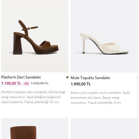
Platform Deri Sandalet
Mule Topuklu Sandalet
1.190,00 TL
1.290,00 TL
1.990,00 TL
-8%
Platform topuklu deri sandalet. Kahverengi
Arkası açık topuklu mule sandalet. Ayak
rengi mevcuttur. Ayak bileğine bağlanan
kemerinde düz bant. Beyaz rengi
tokalı kapama. Topuk yüksekliği 10 cm.
mevcuttur. Topuk yüksekliği: 8 cm