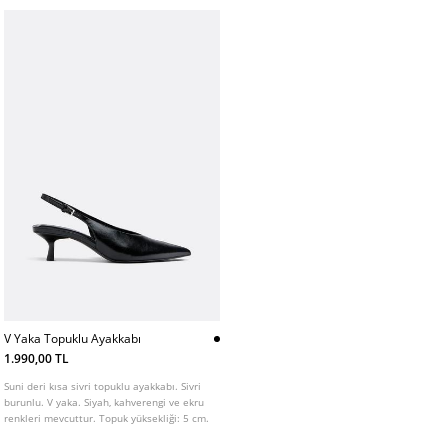
V Yaka Topuklu Ayakkabı
1.990,00 TL
Suni deri kısa sivri topuklu ayakkabı. Sivri
burunlu. V yaka. Siyah, kahverengi ve ekru
renkleri mevcuttur. Topuk yüksekliği: 5 cm.