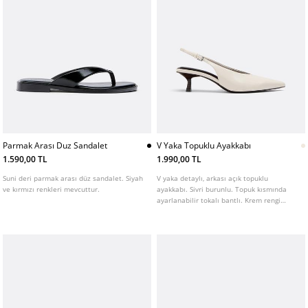
Parmak Arası Duz Sandalet
V Yaka Topuklu Ayakkabı
1.590,00 TL
1.990,00 TL
Suni deri parmak arası düz sandalet. Siyah
V yaka detaylı, arkası açık topuklu
ve kırmızı renkleri mevcuttur.
ayakkabı. Sivri burunlu. Topuk kısmında
ayarlanabilir tokalı bantlı. Krem rengi
mevcuttur. Topuk yüksekliği: 5 cm.