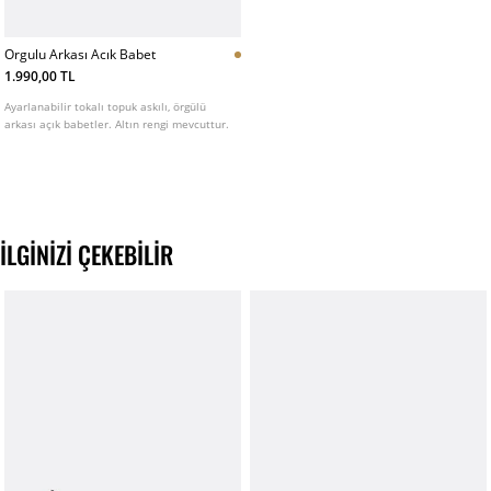
Orgulu Arkası Acık Babet
1.990,00 TL
Ayarlanabilir tokalı topuk askılı, örgülü
arkası açık babetler. Altın rengi mevcuttur.
İLGINIZI ÇEKEBILIR