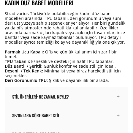
KADIN DÜZ BABET MODELLERI
Stradivarius Türkiye’de bulabileceğin kadın düz babet
modelleri arasında; TPU tabanlı, deri görünümlü veya suni
deri üst yüzeye sahip seçenekler yer alıyor. Her biri gündelik
ya da ofis atmosferinde rahatlıkla kullanılabilir. Özellikler
arasında parmak uçları kapalı veya açık uçlu tasarımlar, ince
bantlar veya sade kaymaz tabanlar bulunuyor. TPU detaylı
modeller ayrıca temizliği kolay ve dayanıklılığıyla öne çıkıyor.
Parmak Ucu Kapalı:
Ofis ve günlük kullanım için zarif bir
temel.
TPU Tabanlı:
Esneklik ve destek için hafif TPU tabanlar.
Düz Bantlı / Şeritli:
Günlük konfor ve sade stil için ideal.
Desenli / Tek Renk:
Minimalist veya biraz hareketli stil için
seçenekler.
Deri Görünümlü TPU:
Şıklık ve dayanıklılık bir arada.
STIL ÖNERILERI: NE ZAMAN, NEYLE?
SEZONLARA GÖRE BABET STIL