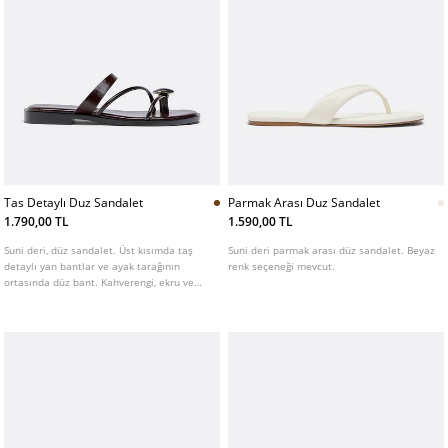
Tas Detaylı Duz Sandalet
Parmak Arası Duz Sandalet
1.790,00 TL
1.590,00 TL
Suni deri, düz sandalet. Üst kısımda taş
Suni deri parmak arası düz sandalet. Beyaz
detaylı yan bantlar ve ayak tarağının
renk seçeneği mevcut.
ortasında düz bant. Kahverengi, ekru ve
bordo renklerde mevcuttur.