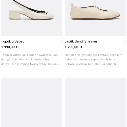
Topuklu Babet
Lastik Bantlı Sneaker
1.990,00 TL
1.790,00 TL
Topuklu, arkası açık balerin ayakkabı. Suni
Suni deri ve görünür dikiş detaylı sneaker
deri görünümlü, siyah kontrast biye
babet. Üst kısımda çapraz lastik bant
detaylı. Ön kısmında fiyonk detayı bulunur.
detaylı. Yuvarlak burunlu. Düz tabanlı.
Yuvarlak burunlu. Beyaz rengi mevcuttur.
Beyaz rengi mevcuttur.
Topuk yüksekliği: 4 cm.