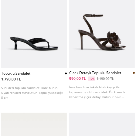
Cicek Detaylı Topuklu Sandalet
Topuklu Sandalet
990,00 TL
1.190,00 TL
1.790,00 TL
-17%
İnce bantlı ve tokalı bilek kayışı ile
Suni deri topuklu sandalet. Kare burun.
kapanan topuklu sandalet. Ön kısımda
Siyah renkleri mevcuttur. Topuk yüksekliği:
kabartma çiçek detayı bulunur. Sivri
5 cm
burunludur. Beyaz renkte mevcuttur.
Topuk yüksekliği: 8,5 cm.