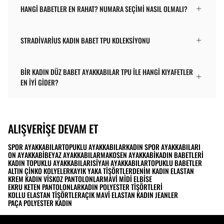
HANGI BABETLER EN RAHAT? NUMARA SEÇIMI NASIL OLMALI?
STRADIVARIUS KADIN BABET TPU KOLEKSIYONU
BIR KADIN DÜZ BABET AYAKKABILAR TPU ILE HANGI KIYAFETLER
EN IYI GIDER?
ALIŞVERIŞE DEVAM ET
SPOR AYAKKABILAR
TOPUKLU AYAKKABILAR
KADIN SPOR AYAKKABILARI
ON AYAKKABI
BEYAZ AYAKKABILAR
MAKOSEN AYAKKABI
KADIN BABETLERI
KADIN TOPUKLU AYAKKABILARI
SIYAH AYAKKABILAR
TOPUKLU BABETLER
ALTIN ÇINKO KOLYELER
KAYIK YAKA TIŞÖRTLER
DENIM KADIN ELASTAN
KREM KADIN VISKOZ PANTOLONLAR
MAVI MIDI ELBISE
EKRU KETEN PANTOLONLAR
KADIN POLYESTER TIŞÖRTLERI
KOLLU ELASTAN TIŞÖRTLER
AÇIK MAVI ELASTAN KADIN JEANLER
PAÇA POLYESTER KADIN