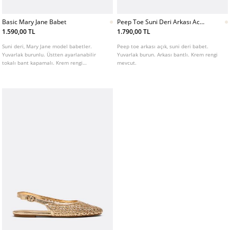
Basic Mary Jane Babet
Peep Toe Suni Deri Arkası Acık
Babet
1.590,00 TL
1.790,00 TL
Suni deri, Mary Jane model babetler.
Peep toe arkası açık, suni deri babet.
Yuvarlak burunlu. Üstten ayarlanabilir
Yuvarlak burun. Arkası bantlı. Krem rengi
tokalı bant kapamalı. Krem rengi
mevcut.
mevcuttur.