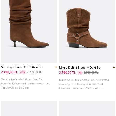
Slouchy Kesim Deri Kitten Bot
Mikro Delikli Slouchy Deri Bot
2.490,00 TL
2.790,00 TL
2.790,00 TL
-11%
2.990,00 TL
-7%
Slouchy kesim deri kitten bot. Sivri
Mikro delikli bilek detaylı ve üst kısımda
burunlu. Kahverengi renkte mevcuttur.
çekme şeritli slouchy deri bot. Bilek
Topuk yüksekliği: 5 cm
kısmında tokalı bant. Sivri burun.
Kahverengi rengi mevcuttur. Topuk
yüksekliği: 3 cm.