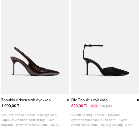
Topuklu Arkası Acık Ayakkabı
File Topuklu Ayakkabı
1.990,00 TL
820,00 TL
990,00 TL
-17%
Suni deri topuklu arkası açık ayakkabı.
Sıkı file kumaşlı topuklu ayakkabı.
Topuk çevresinde bant detaylı. Sivri
Ayarlanabilir tokalı bilek bantlı. Siyah
burunlu. Bordo renk mevcuttur. Topuk
renkte mevcuttur. Topuk yüksekliği: 8 cm.
yüksekliği: 8 cm