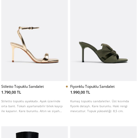
Stiletto Topuklu Sandalet
Fiyonklu Topuklu Sandalet
1.790,00 TL
1.990,00 TL
Stiletto topuklu ayakkabı. Ayak üzerinde
Kumaş topuklu sandaletler. Üst kısımda
orta bant. Tokalı ayarlanabilir bilek kayışı
fiyonk detaylı. Kare burunlu. Haki rengi
ile kapanır. Kare burunlu. Altın ve siyah
mevcuttur. Topuk yüksekliği: 8,5 cm.
renkleri mevcuttur. Topuk yüksekliği: 8 cm