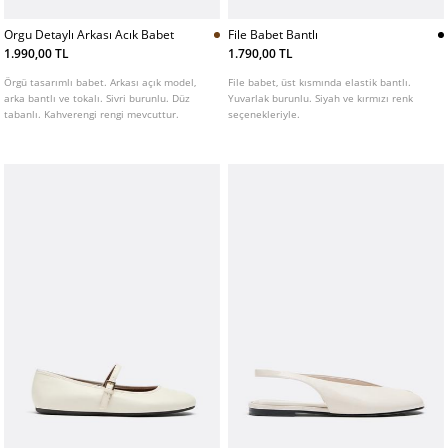
Orgu Detaylı Arkası Acık Babet
File Babet Bantlı
1.990,00 TL
1.790,00 TL
Örgü tasarımlı babet. Arkası açık model,
File babet, üst kısmında elastik bantlı.
arka bantlı ve tokalı. Sivri burunlu. Düz
Yuvarlak burunlu. Siyah ve kırmızı renk
tabanlı. Kahverengi rengi mevcuttur.
seçenekleriyle.