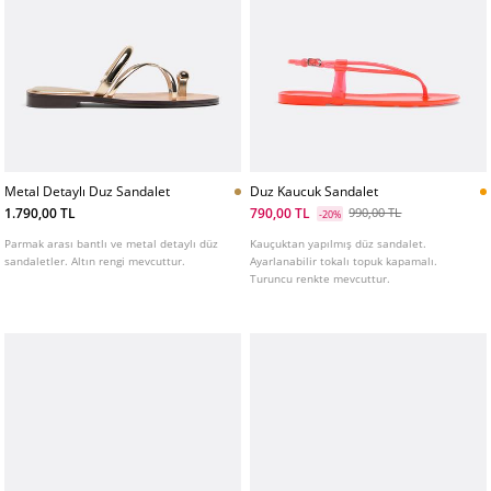
Metal Detaylı Duz Sandalet
Duz Kaucuk Sandalet
1.790,00 TL
790,00 TL
990,00 TL
-20%
Parmak arası bantlı ve metal detaylı düz
Kauçuktan yapılmış düz sandalet.
sandaletler. Altın rengi mevcuttur.
Ayarlanabilir tokalı topuk kapamalı.
Turuncu renkte mevcuttur.