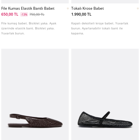
File Kumas Elastik Bantlı Babet
Tokalı Krose Babet
650,00 TL
1.990,00 TL
750,00 TL
-13%
File kumaş babet. Bisiklet yaka. Ayak
Kapalı dekolteli kroşe babet. Yuvarlak
üzerinde elastik bant. Bisiklet yaka.
burun. Ayarlanabilir tokalı bant ile
Yuvarlak burun.
kapama.