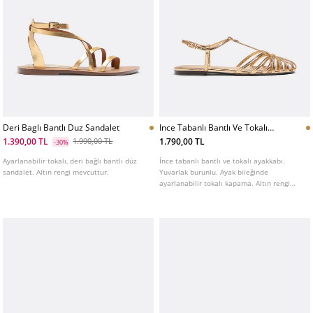
Deri Baglı Bantlı Duz Sandalet
Ince Tabanlı Bantlı Ve Tokalı
Ayakkabı
1.390,00 TL
1.790,00 TL
1.990,00 TL
-30%
Ayarlanabilir tokalı, deri bağlı bantlı düz
İnce tabanlı bantlı ve tokalı ayakkabı.
sandalet. Altın rengi mevcuttur.
Yuvarlak burunlu. Ayak bileğinde
ayarlanabilir tokalı kapama. Altın rengi
mevcuttur.