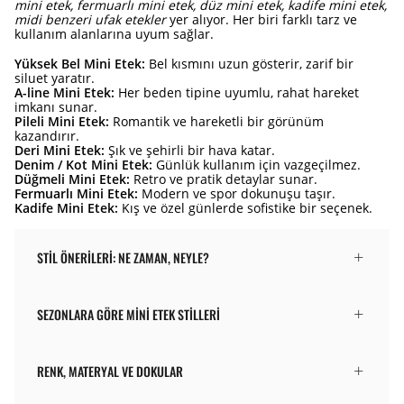
mini etek, fermuarlı mini etek, düz mini etek, kadife mini etek,
midi benzeri ufak etekler
yer alıyor. Her biri farklı tarz ve
kullanım alanlarına uyum sağlar.
Yüksek Bel Mini Etek:
Bel kısmını uzun gösterir, zarif bir
siluet yaratır.
A-line Mini Etek:
Her beden tipine uyumlu, rahat hareket
imkanı sunar.
Pileli Mini Etek:
Romantik ve hareketli bir görünüm
kazandırır.
Deri Mini Etek:
Şık ve şehirli bir hava katar.
Denim / Kot Mini Etek:
Günlük kullanım için vazgeçilmez.
Düğmeli Mini Etek:
Retro ve pratik detaylar sunar.
Fermuarlı Mini Etek:
Modern ve spor dokunuşu taşır.
Kadife Mini Etek:
Kış ve özel günlerde sofistike bir seçenek.
STIL ÖNERILERI: NE ZAMAN, NEYLE?
SEZONLARA GÖRE MINI ETEK STILLERI
RENK, MATERYAL VE DOKULAR