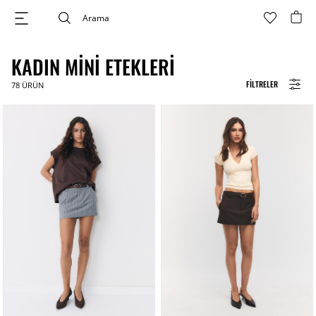
KADIN MINI ETEKLERI
FILTRELER
78
ÜRÜN