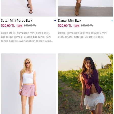
Saten Mini Pareo Etek
Dantel Mini Etek
520,00 TL
520,00 TL
650,00 TL
650,00 TL
-20%
-20%
Saten efektli kumaştan mini pareo etek.
Dantel kumaştan yapılmış dökümlü mini
Bal peteği kumaşlı elastik bel bandı. Aynı
etek, astarlı. Orta bel ve elastik belli.
tonda bağcıklı, ayarlanabilir çapraz kumaş
detayı. İç astarı mevcuttur.