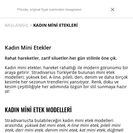
*Yüzde, orijinal fiyat üzerinden hesaplanır.
BAŞLANGIÇ
KADIN MINI ETEKLERI
Kadın Mini Etekler
Rahat hareketler, zarif siluetler-her gün stilinle öne çık.
Kadın mini etekler, hareket rahatlığı ile modern görünümü bir
araya getirir. Stradivarius Türkiye’de bulunan mini etek
modelleri; yüksek bel, A-line, pileli, deri, denim ve daha birçok
kesimle her sezonun trendlerini yansıtıyor. Renk, doku ve
kesim çeşitliliğiyle her adımında özgün bir stil sunmaya hazır
ol!
KADIN MINI ETEK MODELLERI
Stradivarius’ta bulabileceğin kadın mini etek modelleri
arasında;
yüksek bel mini etek, A-line mini etek, pileli mini
etek, deri mini etek, denim mini etek, kot mini etek, düğmeli