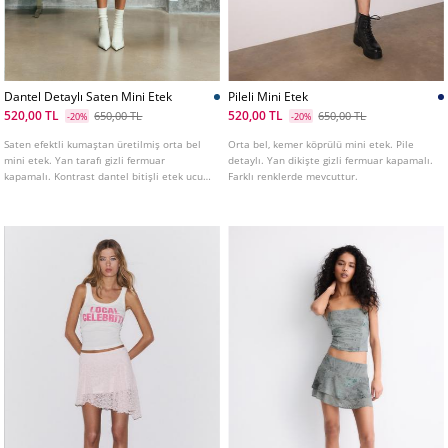
Dantel Detaylı Saten Mini Etek
Pileli Mini Etek
520,00 TL
520,00 TL
650,00 TL
650,00 TL
-20%
-20%
Saten efektli kumaştan üretilmiş orta bel
Orta bel, kemer köprülü mini etek. Pile
mini etek. Yan tarafı gizli fermuar
detaylı. Yan dikişte gizli fermuar kapamalı.
kapamalı. Kontrast dantel bitişli etek ucu
Farklı renklerde mevcuttur.
detayı.