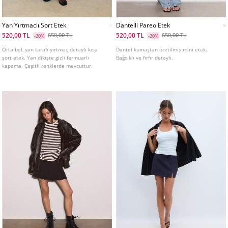
Yan Yırtmaclı Sort Etek
Dantelli Pareo Etek
520,00 TL
520,00 TL
650,00 TL
650,00 TL
-20%
-20%
Orta bel, yan tarafı yırtmaç detaylı kısa
Dantel kumaştan üretilmiş mini etek.
şort etek. Yan dikişte gizli fermuarlı
Bağcıklı ve fırfır detaylı.
kapama. Çeşitli renklerde mevcuttur.