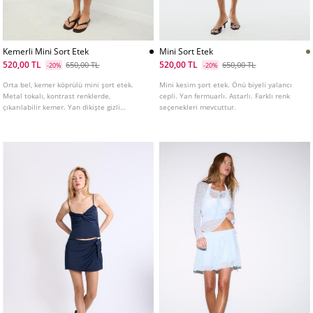
Kemerli Mini Sort Etek
Mini Sort Etek
520,00 TL
520,00 TL
650,00 TL
650,00 TL
-20%
-20%
Orta bel, kemer köprülü mini şort etek.
Mini kesim şort etek. Önü biyeli yalancı
Metal tokalı, kontrast renklerde,
cepli. Yan fermuarlı. Astarlı. Farklı renk
çıkarılabilir kemer. Yan dikişte gizli
seçenekleri mevcuttur.
fermuarlı. İç şort astarlı.