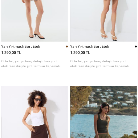
Yan Yırtmaclı Sort Etek
Yan Yırtmaclı Sort Etek
1.290,00 TL
1.290,00 TL
Orta bel, yan yırtmaç detaylı kısa şort
Orta bel, yan yırtmaç detaylı kısa şort
etek. Yan dikişte gizli fermuar kapamalı.
etek. Yan dikişte gizli fermuar kapamalı.