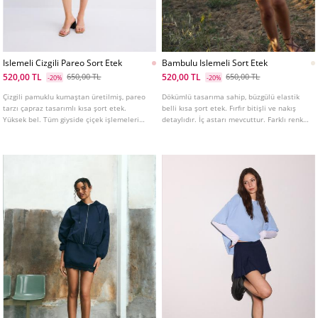
Islemeli Cizgili Pareo Sort Etek
Bambulu Islemeli Sort Etek
520,00 TL
520,00 TL
650,00 TL
650,00 TL
-20%
-20%
Çizgili pamuklu kumaştan üretilmiş, pareo
Dökümlü tasarıma sahip, büzgülü elastik
tarzı çapraz tasarımlı kısa şort etek.
belli kısa şort etek. Fırfır bitişli ve nakış
Yüksek bel. Tüm giyside çiçek işlemeleri
detaylıdır. İç astarı mevcuttur. Farklı renk
bulunur. Yan bağlama detaylı.
seçenekleri bulunur.