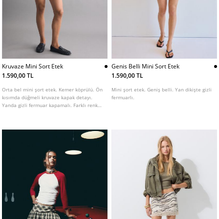
Kruvaze Mini Sort Etek
Genis Belli Mini Sort Etek
1.590,00 TL
1.590,00 TL
Orta bel mini şort etek. Kemer köprülü. Ön
Mini şort etek. Geniş belli. Yan dikişte gizli
kısımda düğmeli kruvaze kapak detayı.
fermuarlı.
Yanda gizli fermuar kapamalı. Farklı renk
seçenekleri mevcuttur.