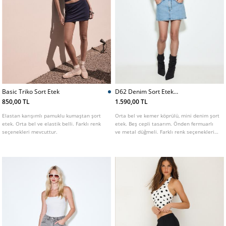
Basic Triko Sort Etek
D62 Denim Sort Etek
L01283422
850,00 TL
1.590,00 TL
Elastan karışımlı pamuklu kumaştan şort
Orta bel ve kemer köprülü, mini denim şort
etek. Orta bel ve elastik belli. Farklı renk
etek. Beş cepli tasarım. Önden fermuarlı
seçenekleri mevcuttur.
ve metal düğmeli. Farklı renk seçenekleri
mevcuttur.