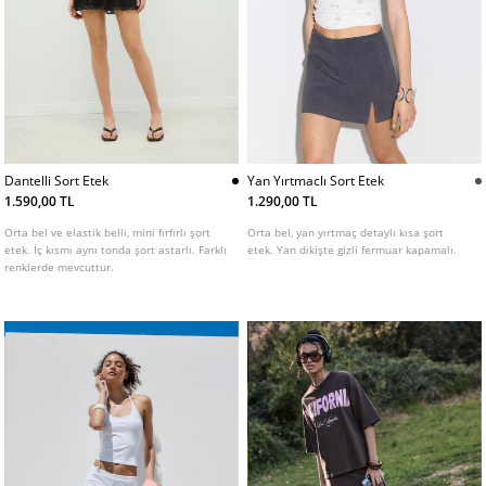
Dantelli Sort Etek
Yan Yırtmaclı Sort Etek
1.590,00 TL
1.290,00 TL
Orta bel ve elastik belli, mini fırfırlı şort
Orta bel, yan yırtmaç detaylı kısa şort
etek. İç kısmı aynı tonda şort astarlı. Farklı
etek. Yan dikişte gizli fermuar kapamalı.
renklerde mevcuttur.