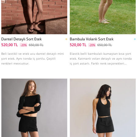
Dantel Detaylı Sort Etek
Bambula Volanlı Sort Etek
520,00 TL
520,00 TL
650,00 TL
650,00 TL
-20%
-20%
Beli lastikli ve etek ucu dantel detaylı mini
Elastik belli bambulalı kumaştan kısa şort
şort etek. Aynı tonda iç şortlu. Çeşitli
etek. Katmanlı volan detaylı ve aynı tonda
renkleri mevcuttur.
iç şort astarlı. Farklı renk seçenekleri
mevcuttur.