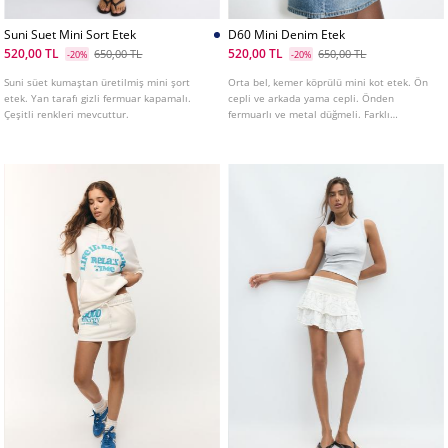
Suni Suet Mini Sort Etek
D60 Mini Denim Etek
520,00 TL
520,00 TL
650,00 TL
650,00 TL
-20%
-20%
Suni süet kumaştan üretilmiş mini şort
Orta bel, kemer köprülü mini kot etek. Ön
etek. Yan tarafı gizli fermuar kapamalı.
cepli ve arkada yama cepli. Önden
Çeşitli renkleri mevcuttur.
fermuarlı ve metal düğmeli. Farklı
renklerde mevcuttur.