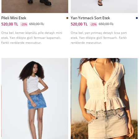
Pileli Mini Etek
Yan Yırtmaclı Sort Etek
520,00 TL
520,00 TL
650,00 TL
650,00 TL
-20%
-20%
Orta bel, kemer köprülü, pile detaylı mini
Orta bel, yan yırtmaç detaylı kısa şort
etek. Yan dikişte gizli fermuar kapamalı.
etek. Yan dikişte gizli fermuarlı. Farklı
Farklı renklerde mevcuttur.
renklerde mevcuttur.