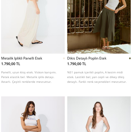
Metalik Iplikli Panelli Etek
Dikis Detaylı Poplin Etek
1.790,00 TL
1.790,00 TL
Panelli, uzun kloş etek. Viskon karışımı.
%51 pamuk içerikli poplin, A kesim midi
Petek elastik bel. Metalik iplik detayı.
etek. Lastikli bel, yan cepli ve dikey dikiş
Astarlı. Çeşitli renklerde mevcuttur.
detaylı. Farklı renk seçenekleri mevcuttur.