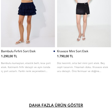
Bambulu Fırfırlı Sort Etek
Kruvaze Mini Sort Etek
1.290,00 TL
1.790,00 TL
Bambulu kumaştan, elastik belli, kısa şort
Düz kesimli, orta bel mini şort etek. Beş
etek. Katmanlı fırfır detaylı ve aynı tonda
cepli tasarım. Yıkamalı doku. Kruvaze etek
iç şort astarlı. Farklı renk seçenekleri
ucu detaylı. Önü fermuar ve düğme
mevcut.
kapamalı.
DAHA FAZLA ÜRÜN GÖSTER