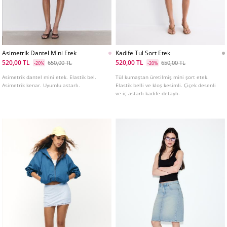
Asimetrik Dantel Mini Etek
Kadife Tul Sort Etek
520,00 TL
520,00 TL
650,00 TL
650,00 TL
-20%
-20%
Asimetrik dantel mini etek. Elastik bel.
Tül kumaştan üretilmiş mini şort etek.
Asimetrik kenar. Uyumlu astarlı.
Elastik belli ve kloş kesimli. Çiçek desenli
ve iç astarlı kadife detaylı.