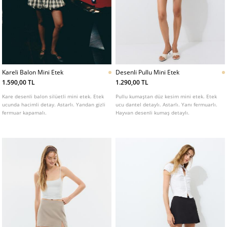
Kareli Balon Mini Etek
Desenli Pullu Mini Etek
1.590,00 TL
1.290,00 TL
Kare desenli balon silüetli mini etek. Etek
Pullu kumaştan düz kesim mini etek. Etek
ucunda hacimli detay. Astarlı. Yandan gizli
ucu dantel detaylı. Astarlı. Yanı fermuarlı.
fermuar kapamalı.
Hayvan desenli kumaş detaylı.