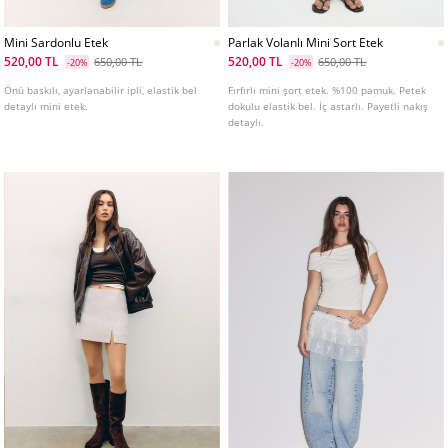
Mini Sardonlu Etek
Parlak Volanlı Mini Sort Etek
520,00 TL
520,00 TL
650,00 TL
650,00 TL
-20%
-20%
Önü baskılı, ayarlanabilir ipli, elastik bel
Fırfırlı mini şort etek. %100 pamuk. Petek
detaylı mini etek.
dokulu elastik bel. İç astarlı. Payetli nakış
detaylı.