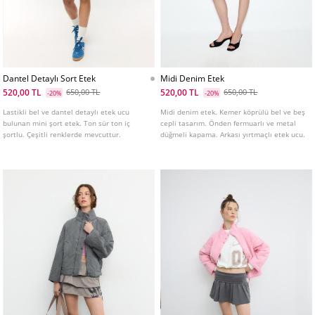
Dantel Detaylı Sort Etek
Midi Denim Etek
520,00 TL
520,00 TL
650,00 TL
650,00 TL
-20%
-20%
Lastikli bel ve dantel detaylı etek ucu
Midi denim etek. Kemer köprülü bel ve beş
bulunan mini şort etek. Ton sür ton iç
cepli tasarım. Önden fermuarlı ve metal
şortlu. Çeşitli renklerde mevcuttur.
düğmeli kapama. Arkası yırtmaçlı etek ucu.