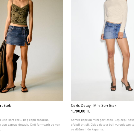
rt Etek
Cekic Detaylı Mini Sort Etek
1.790,00 TL
l kısa şort etek. Beş cepli tasarım.
Kemer köprülü mini şort etek. Beş cepli ta
ek ucu çapraz detaylı. Önü fermuarlı ve yan
efektli bitişli. Çekiç detayı beli vurgulayan
.
ve düğmeli ön kapama.