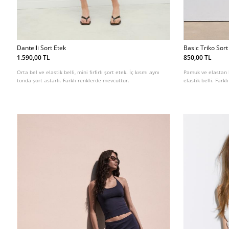
Dantelli Sort Etek
Basic Triko Sort
1.590,00 TL
850,00 TL
Orta bel ve elastik belli, mini fırfırlı şort etek. İç kısmı aynı
Pamuk ve elastan k
tonda şort astarlı. Farklı renklerde mevcuttur.
elastik belli. Fark