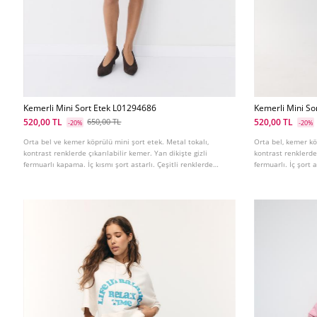
Kemerli Mini Sort Etek L01294686
Kemerli Mini So
520,00 TL
520,00 TL
650,00 TL
-20%
-20%
Orta bel ve kemer köprülü mini şort etek. Metal tokalı,
Orta bel, kemer kö
kontrast renklerde çıkarılabilir kemer. Yan dikişte gizli
kontrast renklerde,
fermuarlı kapama. İç kısmı şort astarlı. Çeşitli renklerde
fermuarlı. İç şort 
mevcuttur.