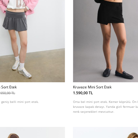
 Sort Etek
Kruvaze Mini Sort Etek
1.590,00 TL
650,00 TL
 geniş belli mini şort etek.
Orta bel mini şort etek. Kemer köprülü. Ön
kruvaze kapak detayı. Yanda gizli fermuar k
renk seçenekleri mevcuttur.