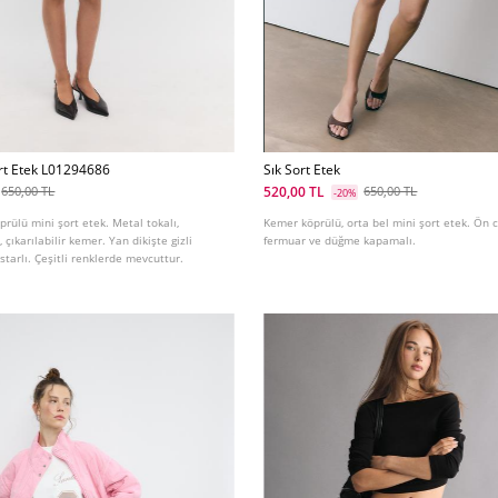
rt Etek L01294686
Sık Sort Etek
520,00 TL
650,00 TL
650,00 TL
-20%
prülü mini şort etek. Metal tokalı,
Kemer köprülü, orta bel mini şort etek. Ön 
 çıkarılabilir kemer. Yan dikişte gizli
fermuar ve düğme kapamalı.
astarlı. Çeşitli renklerde mevcuttur.