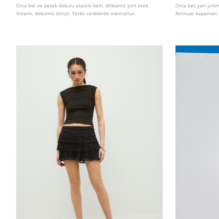
Orta bel ve petek dokulu elastik belli, dökümlü şort etek.
Orta bel, yan yırtm
Volanlı, dökümlü bitişli. Farklı renklerde mevcuttur.
fermuar kapamalı.