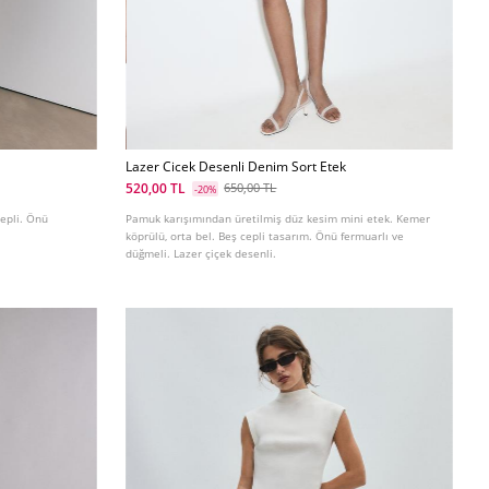
Lazer Cicek Desenli Denim Sort Etek
520,00 TL
650,00 TL
-20%
cepli. Önü
Pamuk karışımından üretilmiş düz kesim mini etek. Kemer
köprülü, orta bel. Beş cepli tasarım. Önü fermuarlı ve
düğmeli. Lazer çiçek desenli.