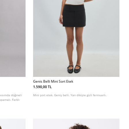
Genis Belli Mini Sort Etek
1.590,00 TL
 kısımda düğmeli
Mini şort etek. Geniş belli. Yan dikişte gizli fermuarlı.
apamalı. Farklı