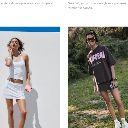
aç detaylı kısa şort etek. Yan dikişte gizli
Orta bel, yan yırtmaç detaylı kısa şort etek. 
fermuar kapamalı.