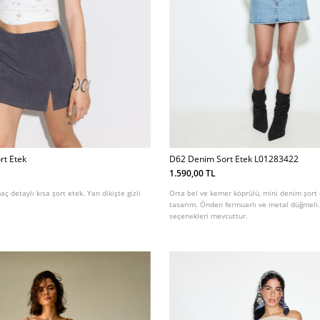
rt Etek
D62 Denim Sort Etek L01283422
1.590,00 TL
aç detaylı kısa şort etek. Yan dikişte gizli
Orta bel ve kemer köprülü, mini denim şort 
tasarım. Önden fermuarlı ve metal düğmeli. 
seçenekleri mevcuttur.