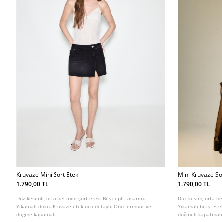
Kruvaze Mini Sort Etek
Mini Kruvaze So
1.790,00 TL
1.790,00 TL
Düz kesimli, orta bel mini şort etek. Beş cepli tasarım.
Düz kesim, orta be
Yıkamalı doku. Kruvaze etek ucu detaylı. Önü fermuar ve
Yıkamalı bitiş. Et
düğme kapamalı.
düğmeli kapatmalı