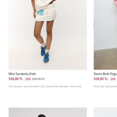
Mini Sardonlu Etek
Genis Belli Orgu
520,00 TL
520,00 TL
650,00 TL
-20%
-20%
Önü baskılı, ayarlanabilir ipli, elastik bel detaylı mini etek.
Orta bel, katlamalı