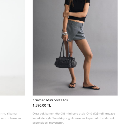
Kruvaze Mini Sort Etek
1.590,00 TL
sarım. Yıkama
Orta bel, kemer köprülü mini şort etek. Önü düğmeli kruvaze
 tasarım. Fermuar
kapak detaylı. Yan dikişte gizli fermuar kapamalı. Farklı renk
seçenekleri mevcuttur.