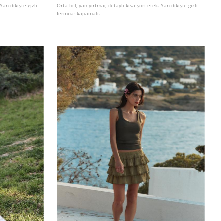
Yan dikişte gizli
Orta bel, yan yırtmaç detaylı kısa şort etek. Yan dikişte gizli
fermuar kapamalı.