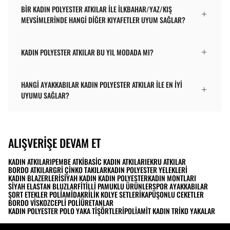
BIR KADIN POLYESTER ATKILAR ILE ILKBAHAR/YAZ/KIŞ
MEVSIMLERINDE HANGI DIĞER KIYAFETLER UYUM SAĞLAR?
KADIN POLYESTER ATKILAR BU YIL MODADA MI?
HANGI AYAKKABILAR KADIN POLYESTER ATKILAR ILE EN IYI
UYUMU SAĞLAR?
ALIŞVERIŞE DEVAM ET
KADIN ATKILARI
PEMBE ATKI
BASIC KADIN ATKILARI
EKRU ATKILAR
BORDO ATKILAR
GRI ÇINKO TAKILAR
KADIN POLYESTER YELEKLERI
KADIN BLAZERLERI
SIYAH KADIN KADIN POLYESTER
KADIN MONTLARI
SIYAH ELASTAN BLUZLAR
FITILLI PAMUKLU ÜRÜNLER
SPOR AYAKKABILAR
ŞORT ETEKLER POLIAMID
AKRILIK KOLYE SETLERI
KAPÜŞONLU CEKETLER
BORDO VISKOZ
CEPLI POLIÜRETANLAR
KADIN POLYESTER POLO YAKA TIŞÖRTLERI
POLIAMIT KADIN TRIKO YAKALAR