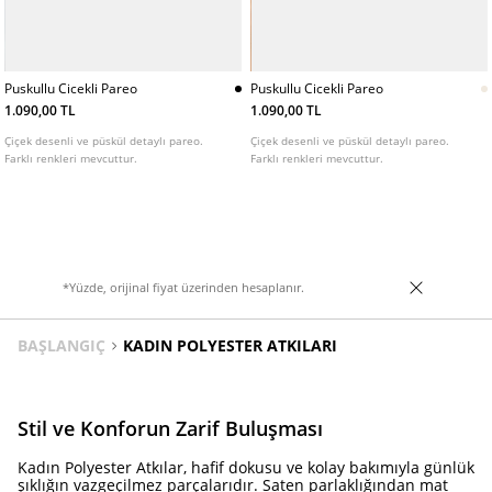
Puskullu Cicekli Pareo
Puskullu Cicekli Pareo
1.090,00 TL
1.090,00 TL
Çiçek desenli ve püskül detaylı pareo.
Çiçek desenli ve püskül detaylı pareo.
Farklı renkleri mevcuttur.
Farklı renkleri mevcuttur.
*Yüzde, orijinal fiyat üzerinden hesaplanır.
BAŞLANGIÇ
KADIN POLYESTER ATKILARI
Stil ve Konforun Zarif Buluşması
Kadın Polyester Atkılar, hafif dokusu ve kolay bakımıyla günlük
şıklığın vazgeçilmez parçalarıdır. Saten parlaklığından mat