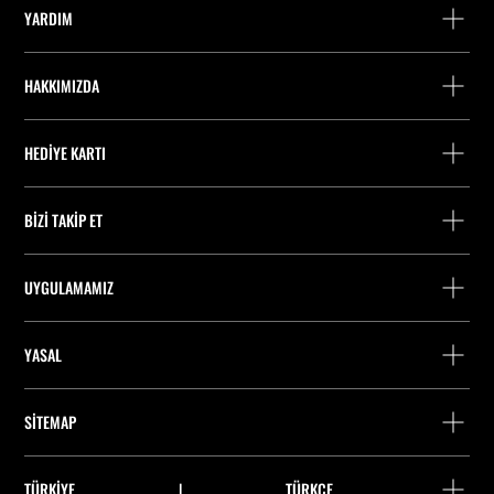
YARDIM
Yardım ve iletişim
HAKKIMIZDA
Siparişi takip edin
Bir mağaza bulun
Misafir olarak iade
HEDIYE KARTI
Stradivarius'ta Çalışmak
Fişini bul
Bakiye Sorgulama
Company Profile
Çerez tercihleri
BIZI TAKIP ET
Hediye Kartı Satın Alma
UYGULAMAMIZ
iOS
Android
YASAL
Şart ve Koşullar
SITEMAP
Çerez politikası
Gizlilik politikasɪ
TÜRKIYE
|
TÜRKÇE