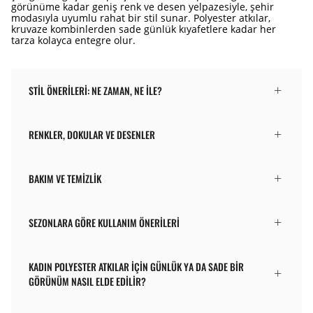
görünüme kadar geniş renk ve desen yelpazesiyle, şehir
modasıyla uyumlu rahat bir stil sunar. Polyester atkılar,
kruvaze kombinlerden sade günlük kıyafetlere kadar her
tarza kolayca entegre olur.
STIL ÖNERILERI: NE ZAMAN, NE ILE?
RENKLER, DOKULAR VE DESENLER
BAKIM VE TEMIZLIK
SEZONLARA GÖRE KULLANIM ÖNERILERI
KADIN POLYESTER ATKILAR IÇIN GÜNLÜK YA DA SADE BIR
GÖRÜNÜM NASIL ELDE EDILIR?