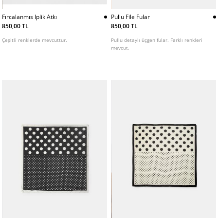
Fırcalanmıs Iplik Atkı
Pullu File Fular
850,00 TL
850,00 TL
Çeşitli renklerde mevcuttur.
Pullu detaylı üçgen fular. Farklı renkleri
mevcut.