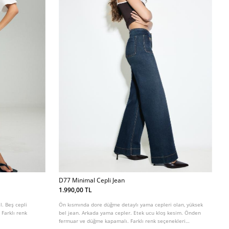
D77 Minimal Cepli Jean
1.990,00 TL
l. Beş cepli
Ön kısmında dore düğme detaylı yama cepleri olan, yüksek
Farklı renk
bel jean. Arkada yama cepler. Etek ucu kloş kesim. Önden
fermuar ve düğme kapamalı. Farklı renk seçenekleri
mevcuttur.