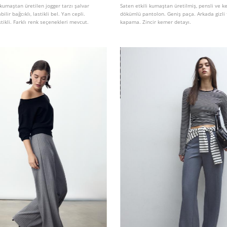
 kumaştan üretilen jogger tarzı şalvar
Saten etkili kumaştan üretilmiş, pensli ve 
ilir bağcıklı, lastikli bel. Yan cepli.
dökümlü pantolon. Geniş paça. Arkada gizli
stikli. Farklı renk seçenekleri mevcut.
kapama. Zincir kemer detayı.