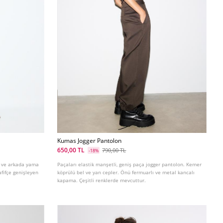
Kumas Jogger Pantolon
650,00 TL
790,00 TL
-18%
r ve arkada yama
Paçaları elastik manşetli, geniş paça jogger pantolon. Kemer
fifçe genişleyen
köprülü bel ve yan cepler. Önü fermuarlı ve metal kancalı
kapama. Çeşitli renklerde mevcuttur.