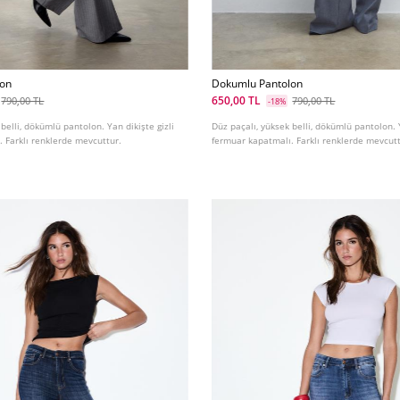
lon
Dokumlu Pantolon
650,00 TL
790,00 TL
790,00 TL
-18%
belli, dökümlü pantolon. Yan dikişte gizli
Düz paçalı, yüksek belli, dökümlü pantolon. Y
 Farklı renklerde mevcuttur.
fermuar kapatmalı. Farklı renklerde mevcutt