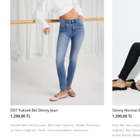
D07 Yuksek Bel Skinny Jean
Skinny Normal B
1.290,00 TL
1.290,00 TL
Yüksek belli skinny jean. Beş cepli tasarım. Önden fermuarlı
Orta bel, beş cepli
ve metal düğmeli. Farklı renk seçenekleri mevcuttur.
düğmeli. Bel: Nor
esnek Kesim: Baldı