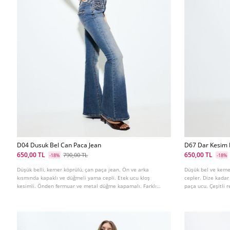
D04 Dusuk Bel Can Paca Jean
D67 Dar Kesim 
650,00 TL
650,00 TL
790,00 TL
-18%
-18%
Düşük belli, kemer köprülü, çan paça jean. Ön ve arka
Düşük bel ve keme
kısmında kapaklı ve düğmeli yama cepli. Etek ucu kloş
cepler. Dize kadar
kesimli. Önden fermuar ve metal düğme kapamalı. Farklı
paça ucu. Çeşitli 
renklerde mevcuttur.