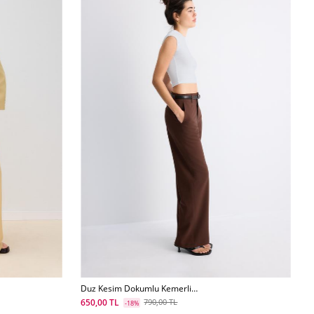
Duz Kesim Dokumlu Kemerli
Pantolon L04020080
650,00 TL
790,00 TL
-18%