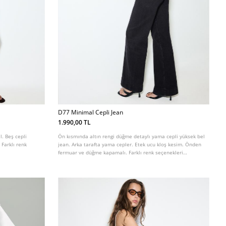
D77 Minimal Cepli Jean
1.990,00 TL
l. Beş cepli
Ön kısmında altın rengi düğme detaylı yama cepli yüksek bel
Farklı renk
jean. Arka tarafta yama cepler. Etek ucu kloş kesim. Önden
fermuar ve düğme kapamalı. Farklı renk seçenekleri
mevcuttur.