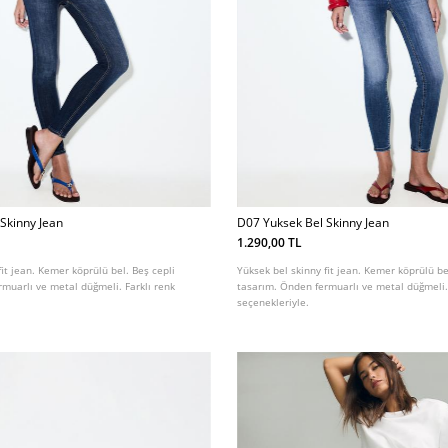
Skinny Jean
D07 Yuksek Bel Skinny Jean
1.290,00 TL
fit jean. Kemer köprülü bel. Beş cepli
Yüksek bel skinny fit jean. Kemer köprülü be
muarlı ve metal düğmeli. Farklı renk
tasarım. Önden fermuarlı ve metal düğmeli. 
seçenekleriyle.