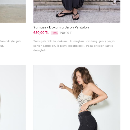
Yumusak Dokumlu Balon Pantolon
650,00 TL
790,00 TL
-18%
an dikişte gizli
Yumuşak dokulu, dökümlü kumaştan üretilmiş, geniş paçalı
ur.
şalvar pantolon. İç kısmı elastik belli. Paça bitişleri lastik
detaylıdır.