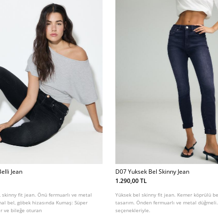
elli Jean
D07 Yuksek Bel Skinny Jean
1.290,00 TL
, skinny fit jean. Önü fermuarlı ve metal
Yüksek bel skinny fit jean. Kemer köprülü be
mal bel, göbek hizasında Kumaş: Süper
tasarım. Önden fermuarlı ve metal düğmeli. 
r ve bileğe oturan
seçenekleriyle.