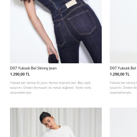
D07 Yuksek Bel Skinny Jean
D07 Yuksek Bel 
1.290,00 TL
1.290,00 TL
Yüksek bel skinny fit jean. Kemer köprülü bel. Beş cepli
Yüksek bel skinny 
tasarım. Önden fermuarlı ve metal düğmeli. Farklı renk
tasarım. Önden fer
seçenekleriyle.
seçenekleriyle.