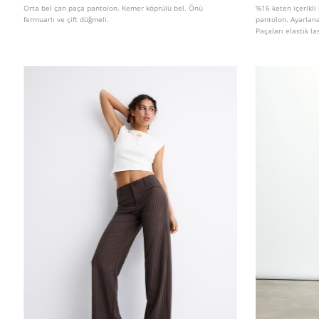
Orta bel çan paça pantolon. Kemer köprülü bel. Önü
%16 keten içerikli
fermuarlı ve çift düğmeli.
pantolon. Ayarlanab
Paçaları elastik la