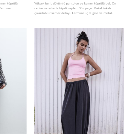
kemer köprülü
Yüksek belli, dökümlü pantolon ve kemer köprülü bel. Ön
 fermuar
cepler ve arkada biyeli cepler. Düz paça. Metal tokalı
çıkarılabilir kemer detayı. Fermuar, iç düğme ve metal
kancalı ön kapama. Farklı renklerde mevcuttur.