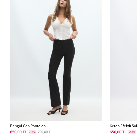
Bengal Can Pantolon
Keten Efektli Sa
650,00 TL
650,00 TL
790,00 TL
-18%
-18%