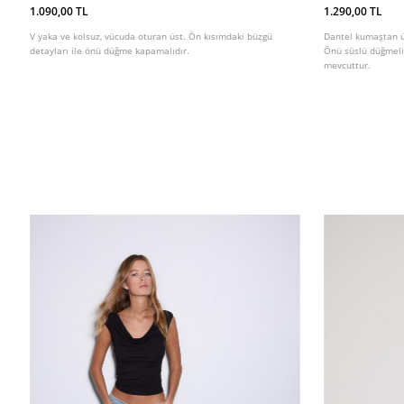
1.090,00 TL
1.290,00 TL
V yaka ve kolsuz, vücuda oturan üst. Ön kısımdaki büzgü
Dantel kumaştan ür
detayları ile önü düğme kapamalıdır.
Önü süslü düğmeli 
mevcuttur.