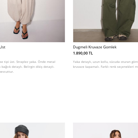
 Ust
Dugmeli Kruvaze Gomlek
1.890,00 TL
e tipi üst. Straplez yaka. Önde metal
Yaka detaylı, uzun kollu, vücuda oturan gö
bağcık detaylı. Belirgin dikiş detaylı.
kruvaze kapamalı. Farklı renk seçenekleri m
mevcuttur.