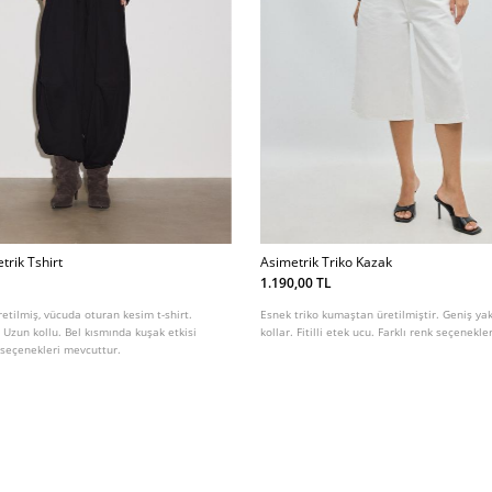
etrik Tshirt
Asimetrik Triko Kazak
1.190,00 TL
tilmiş, vücuda oturan kesim t-shirt.
Esnek triko kumaştan üretilmiştir. Geniş ya
. Uzun kollu. Bel kısmında kuşak etkisi
kollar. Fitilli etek ucu. Farklı renk seçenekl
k seçenekleri mevcuttur.