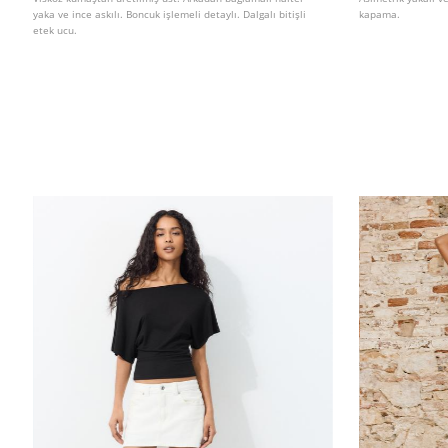
yaka ve ince askılı. Boncuk işlemeli detaylı. Dalgalı bitişli
kapama.
etek ucu.