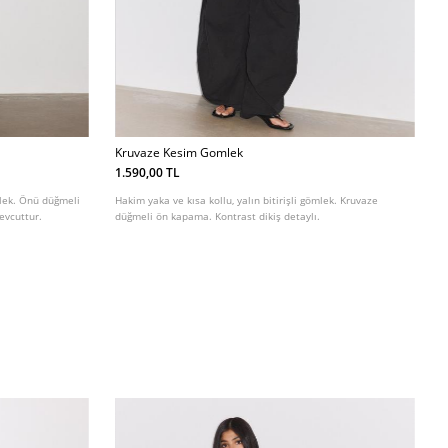
Kruvaze Kesim Gomlek
1.590,00 TL
mlek. Önü düğmeli
Hakim yaka ve kısa kollu, yalın bitirişli gömlek. Kruvaze
evcuttur.
düğmeli ön kapama. Kontrast dikiş detaylı.