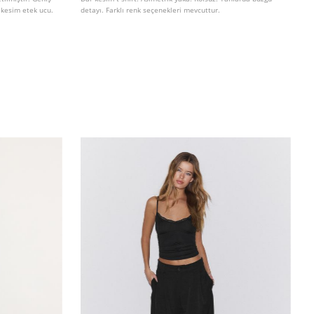
 kesim etek ucu.
detayı. Farklı renk seçenekleri mevcuttur.