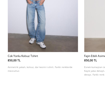
Cok Yonlu Kolsuz Tshirt
Fajin Etkili Asim
850,00 TL
850,00 TL
Asimetrik yakalı, kolsuz, dar kesim t-shirt. Farklı renklerde
Esnek kumaştan üre
mevcuttur.
Kayık yaka detaylı
detayı. Farklı ren