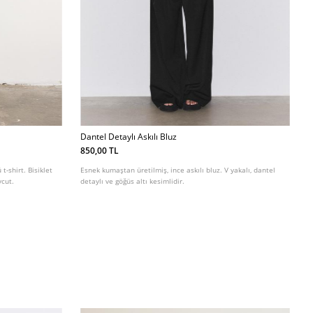
Dantel Detaylı Askılı Bluz
850,00 TL
-shirt. Bisiklet
Esnek kumaştan üretilmiş, ince askılı bluz. V yakalı, dantel
vcut.
detaylı ve göğüs altı kesimlidir.