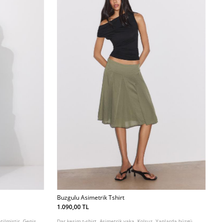
Buzgulu Asimetrik Tshirt
1.090,00 TL
ilmiştir. Geniş
Dar kesim t-shirt. Asimetrik yaka. Kolsuz. Yanlarda büzgü