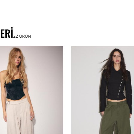
ERI
22
ÜRÜN