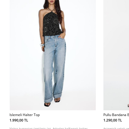
Islemeli Halter Top
Pullu Bandana 
1.990,00 TL
1.290,00 TL
Viskoz kumaştan üretilmiş üst. Arkadan bağlamalı halter
Asimetrik yakalı ve