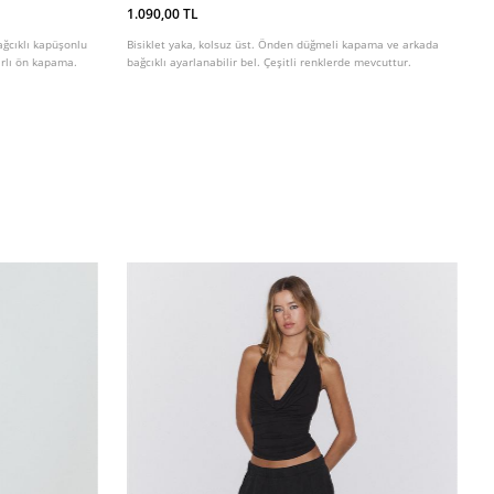
1.090,00 TL
ağcıklı kapüşonlu
Bisiklet yaka, kolsuz üst. Önden düğmeli kapama ve arkada
arlı ön kapama.
bağcıklı ayarlanabilir bel. Çeşitli renklerde mevcuttur.