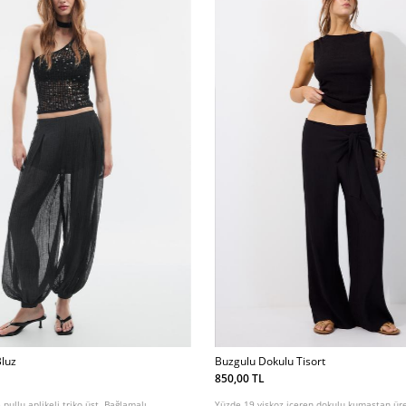
Bluz
Buzgulu Dokulu Tisort
850,00 TL
 pullu aplikeli triko üst. Bağlamalı
Yüzde 19 viskoz içeren dokulu kumaştan üret