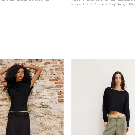
yaka ve kolsuz. Yanlarda büzgü detaylı. Düz