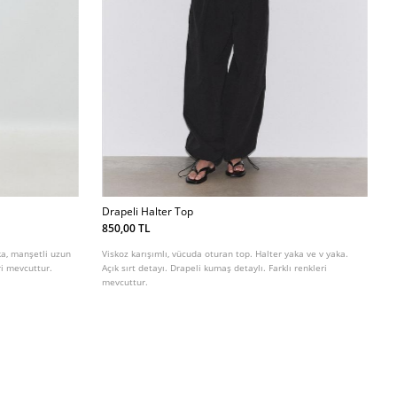
Drapeli Halter Top
850,00 TL
ka, manşetli uzun
Viskoz karışımlı, vücuda oturan top. Halter yaka ve v yaka.
eri mevcuttur.
Açık sırt detayı. Drapeli kumaş detaylı. Farklı renkleri
mevcuttur.