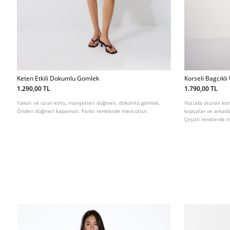
Keten Etkili Dokumlu Gomlek
Korseli Bagcıklı
1.290,00 TL
1.790,00 TL
Yakalı ve uzun kollu, manşetleri düğmeli, dökümlü gömlek.
Vücuda oturan kors
Önden düğmeli kapamalı. Farklı renklerde mevcuttur.
kopçalar ve arkada 
Çeşitli renklerde 