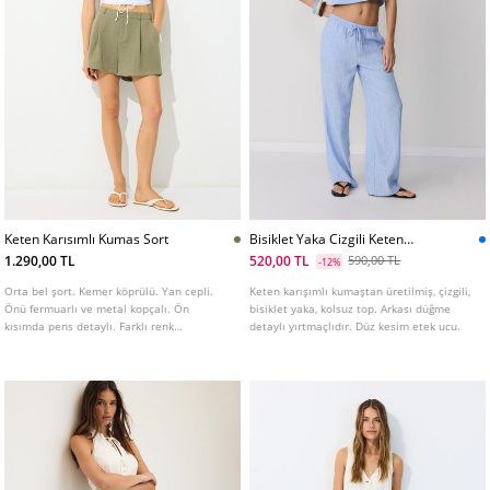
Keten Karısımlı Kumas Sort
Bisiklet Yaka Cizgili Keten
Karısımlı Top
1.290,00 TL
520,00 TL
590,00 TL
-12%
Orta bel şort. Kemer köprülü. Yan cepli.
Keten karışımlı kumaştan üretilmiş, çizgili,
Önü fermuarlı ve metal kopçalı. Ön
bisiklet yaka, kolsuz top. Arkası düğme
kısımda pens detaylı. Farklı renk
detaylı yırtmaçlıdır. Düz kesim etek ucu.
seçenekleri mevcuttur.