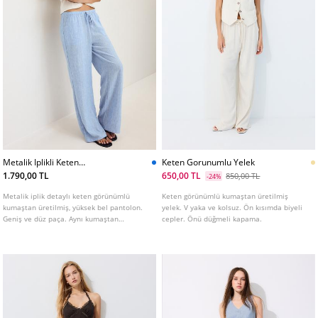
Metalik Iplikli Keten
Keten Gorunumlu Yelek
Gorunumlu Dokumlu Pantolon
1.790,00 TL
650,00 TL
850,00 TL
-24%
Metalik iplik detaylı keten görünümlü
Keten görünümlü kumaştan üretilmiş
kumaştan üretilmiş, yüksek bel pantolon.
yelek. V yaka ve kolsuz. Ön kısımda biyeli
Geniş ve düz paça. Aynı kumaştan
cepler. Önü düğmeli kapama.
ayarlanabilir bağcıklı elastik bel. Yan
cepler. Çeşitli renklerde mevcuttur.