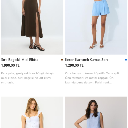
Sırtı Bagcıklı Midi Elbise
Keten Karısımlı Kumas Sort
1.990,00 TL
1.290,00 TL
Kare yaka, geniş askılı ve büzgü detaylı
Orta bel şort. Kemer köprülü. Yan cepli.
midi elbise. Sırtı bağcıklı ve alt kısmı
Önü fermuarlı ve metal kopçalı. Ön
yırtmaçlı.
kısımda pens detaylı. Farklı renk
seçenekleri mevcuttur.