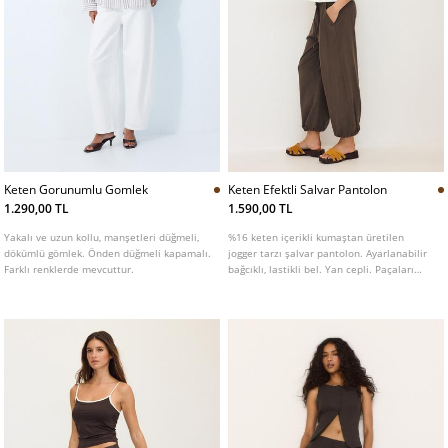
Keten Gorunumlu Gomlek
Keten Efektli Salvar Pantolon
1.290,00 TL
1.590,00 TL
Yakalı ve uzun kollu, manşetleri düğmeli,
%16 keten içerikli kumaştan üretilen
dökümlü gömlek. Önden düğmeli kapamalı.
jogger tarzı şalvar pantolon. Ayarlanabilir
Farklı renklerde mevcuttur.
bağcıklı, lastikli bel. Yan cepli. Paçaları
elastik lastikli. Farklı renk seçenekleri
mevcut.