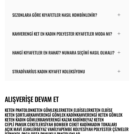
SEZONLARA GÖRE KIYAFETLER NASIL KOMBINLENIR?
KAHVERENGI KET EN KADIN POLYESTER KIYAFETLER MODA MI?
HANGI KIYAFETLER EN RAHAT? NUMARA SEÇIMI NASIL OLMALI?
STRADIVARIUS KADIN KIYAFET KOLEKSIYONU
ALIŞVERIŞE DEVAM ET
KETEN PANTOLON
KETEN GÖMLEKLER
KETEN ELBISELER
KETEN ELBISE
KETEN ŞORTLAR
KAHVERENGI GÖMLEK KADIN
KAHVERENGI KETEN GÖMLEK
KETEN KADIN GÖMLEK
KAHVERENGI KAZAK KADIN
BEYAZ KETEN
CEPLI PAMUK CEKETLER
SIYAH BOMBER CEKET KADIN
KADIN TOKALARI
AÇIK MAVI JEANLER
BEYAZ VANILYA
PEMBE KOLYE
SIYAH POLYESTER ÇIZMELER
İSPANYOL PAÇA ORTA PAMUKLU PANTOLONLAR