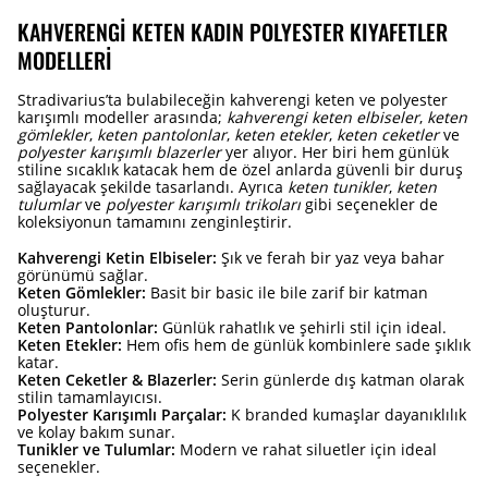
KAHVERENGI KETEN KADIN POLYESTER KIYAFETLER
MODELLERI
Stradivarius’ta bulabileceğin kahverengi keten ve polyester
karışımlı modeller arasında;
kahverengi keten elbiseler
,
keten
gömlekler
,
keten pantolonlar
,
keten etekler
,
keten ceketler
ve
polyester karışımlı blazerler
yer alıyor. Her biri hem günlük
stiline sıcaklık katacak hem de özel anlarda güvenli bir duruş
sağlayacak şekilde tasarlandı. Ayrıca
keten tunikler
,
keten
tulumlar
ve
polyester karışımlı trikoları
gibi seçenekler de
koleksiyonun tamamını zenginleştirir.
Kahverengi Ketin Elbiseler:
Şık ve ferah bir yaz veya bahar
görünümü sağlar.
Keten Gömlekler:
Basit bir basic ile bile zarif bir katman
oluşturur.
Keten Pantolonlar:
Günlük rahatlık ve şehirli stil için ideal.
Keten Etekler:
Hem ofis hem de günlük kombinlere sade şıklık
katar.
Keten Ceketler & Blazerler:
Serin günlerde dış katman olarak
stilin tamamlayıcısı.
Polyester Karışımlı Parçalar:
K branded kumaşlar dayanıklılık
ve kolay bakım sunar.
Tunikler ve Tulumlar:
Modern ve rahat siluetler için ideal
seçenekler.