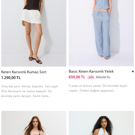
Basic Keten Karısımlı Yelek
Keten Karısımlı Kumas Sort
650,00 TL
850,00 TL
1.290,00 TL
-24%
V yaka ve kolsuz yelek. Ön kısımda biyeli
Orta bel şort. Kemer köprülü. Yan cepli.
cepler. Önden düğme kapamalı.
Önü fermuarlı ve metal kopçalı. Ön
kısımda pens detaylı. Farklı renk
seçenekleri mevcuttur.