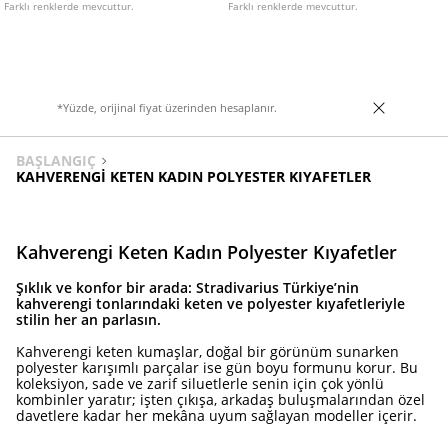
Farklı renklerde mevcuttur.
Farklı renklerde mevcuttur.
*Yüzde, orijinal fiyat üzerinden hesaplanır.
BAŞLANGIÇ
KAHVERENGI KETEN KADIN POLYESTER KIYAFETLER
Kahverengi Keten Kadın Polyester Kıyafetler
Şıklık ve konfor bir arada: Stradivarius Türkiye’nin
kahverengi tonlarındaki keten ve polyester kıyafetleriyle
stilin her an parlasın.
Kahverengi keten kumaşlar, doğal bir görünüm sunarken
polyester karışımlı parçalar ise gün boyu formunu korur. Bu
koleksiyon, sade ve zarif siluetlerle senin için çok yönlü
kombinler yaratır; işten çıkışa, arkadaş buluşmalarından özel
davetlere kadar her mekâna uyum sağlayan modeller içerir.