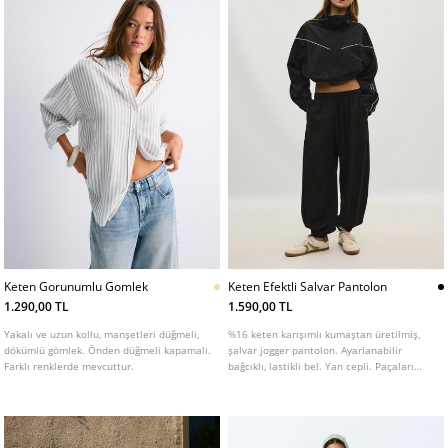
Keten Gorunumlu Gomlek
Keten Efektli Salvar Pantolon
1.290,00 TL
1.590,00 TL
Yakalı ve uzun kollu, manşetleri düğmeli,
%16 keten karışımlı kumaştan üretilmiş,
dökümlü gömlek. Önden düğmeli kapamalı.
şalvar jogger pantolon. Ayarlanabilir
Farklı renklerde mevcuttur.
bağcıklı, lastikli bel. Yan cepli. Paçaları
lastikli. Farklı renk seçenekleri mevcut.