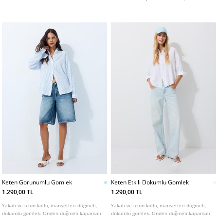
arkada biyeli yalancı cepli. Fermuarlı, içten
düğmeli ve metal kopçalı ön kapama.
Metal tokalı, çıkarılabilir kemer detaylı.
Farklı renk seçenekleri mevcuttur.
Keten Gorunumlu Gomlek
Keten Etkili Dokumlu Gomlek
1.290,00 TL
1.290,00 TL
Yakalı ve uzun kollu, manşetleri düğmeli,
Yakalı ve uzun kollu, manşetleri düğmeli,
dökümlü gömlek. Önden düğmeli kapamalı.
dökümlü gömlek. Önden düğmeli kapamalı.