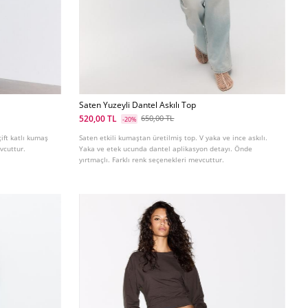
Saten Yuzeyli Dantel Askılı Top
520,00 TL
650,00 TL
-20%
çift katlı kumaş
Saten etkili kumaştan üretilmiş top. V yaka ve ince askılı.
evcuttur.
Yaka ve etek ucunda dantel aplikasyon detayı. Önde
yırtmaçlı. Farklı renk seçenekleri mevcuttur.