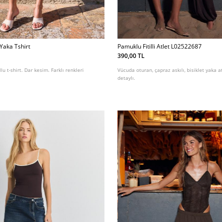
 Yaka Tshirt
Pamuklu Fitilli Atlet L02522687
390,00 TL
llu t-shirt. Dar kesim. Farklı renkleri
Vücuda oturan, çapraz askılı, bisiklet yaka at
detaylı.