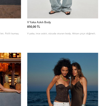
V Yaka Askılı Body
850,00 TL
let. Fitilli kumaş
V yaka, ince askılı, vücuda oturan body. Alttan çıtçıt düğmeli.