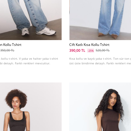
n Kollu Tshirt
Cift Katlı Kısa Kollu Tshirt
390,00 TL
350,00 TL
520,00 TL
-25%
kollu t-shirt. V yaka ve halter yaka t-shirt
Kısa kollu ve kayık yaka t-shirt. Ton sür ton 
ibi detaylı. Farklı renkleri mevcuttur.
üst üste bindirme detaylı. Farklı renkleri m