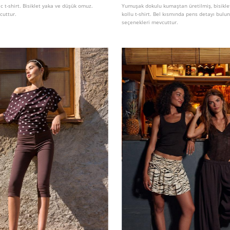
 t-shirt. Bisiklet yaka ve düşük omuz.
Yumuşak dokulu kumaştan üretilmiş, bisikle
cuttur.
kollu t-shirt. Bel kısmında pens detayı bulun
seçenekleri mevcuttur.