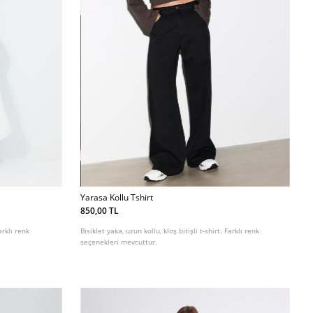
Yarasa Kollu Tshirt
850,00 TL
arklı renk
Bisiklet yaka, uzun kollu, kloş bitişli t-shirt. Farklı renk
seçenekleri mevcuttur.