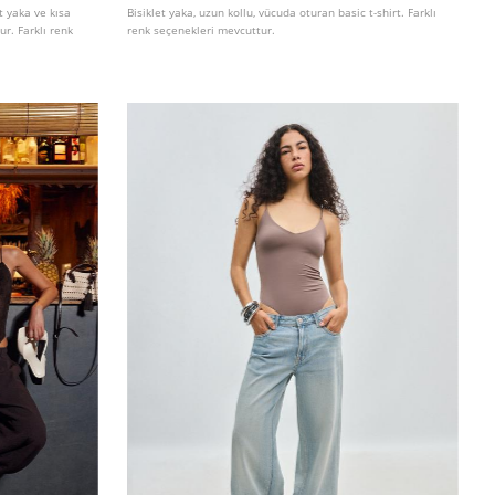
t yaka ve kısa
Bisiklet yaka, uzun kollu, vücuda oturan basic t-shirt. Farklı
ur. Farklı renk
renk seçenekleri mevcuttur.