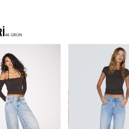
RI
46
ÜRÜN