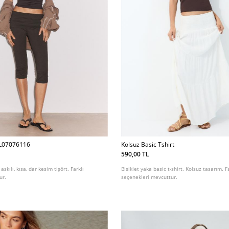
t L07076116
Kolsuz Basic Tshirt
590,00 TL
 askılı, kısa, dar kesim tişört. Farklı
Bisiklet yaka basic t-shirt. Kolsuz tasarım. F
ur.
seçenekleri mevcuttur.