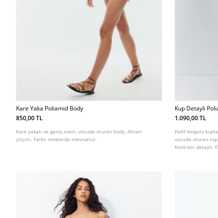
Kare Yaka Poliamid Body
Kup Detaylı Poli
850,00 TL
1.090,00 TL
Kare yakalı ve geniş askılı, vücuda oturan body. Alttan
Hafif dolgulu kupl
çıtçıtlı. Farklı renklerde mevcuttur.
vücuda oturan top. 
Kontrast detaylı. 