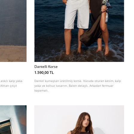
Dantelli Korse
1.590,00 TL
askılı kalp yaka
Dantel kumaştan üretilmiş korse. Vücuda oturan kesim, kalp
Alttan çıtçıt
yaka ve kolsuz tasarım. Balen detaylı. Arkadan fermuar
kapamalı.