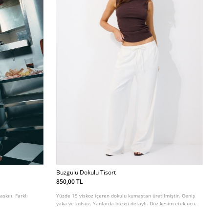
Buzgulu Dokulu Tisort
850,00 TL
skılı. Farklı
Yüzde 19 viskoz içeren dokulu kumaştan üretilmiştir. Geniş
yaka ve kolsuz. Yanlarda büzgü detaylı. Düz kesim etek ucu.