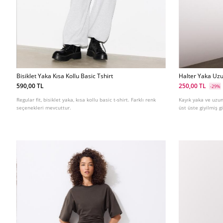
Bisiklet Yaka Kısa Kollu Basic Tshirt
Halter Yaka Uzu
590,00 TL
250,00 TL
-29%
Regular fit, bisiklet yaka, kısa kollu basic t-shirt. Farklı renk
Kayık yaka ve uzun 
seçenekleri mevcuttur.
üst üste giyilmiş g