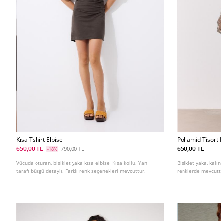
Kısa Tshirt Elbise
Poliamid Tisor
650,00 TL
650,00 TL
790,00 TL
-18%
Vücuda oturan, bisiklet yaka kısa elbise. Kısa kollu. Yan
Bisiklet yaka, kalın
tarafı büzgü detaylı. Farklı renk seçenekleri mevcuttur.
renklerde mevcutt