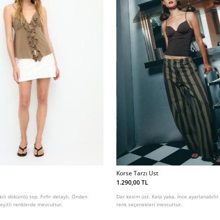
Korse Tarzı Ust
1.290,00 TL
kılı dökümlü top. Fırfır detaylı. Önden
Dar kesim üst. Kalp yaka. İnce ayarlanabilir a
eşitli renklerde mevcuttur.
renk seçenekleri mevcuttur.