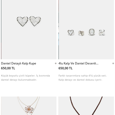
Dantel Detaylı Kalp Kupe
4lu Kalp Ve Dantel Desenli
Yuzuk Seti
650,00 TL
650,00 TL
Küçük boyutlu çivili küpeler. İç kısmında
Farklı tasarımlara sahip 4'lü yüzük seti.
dantel detayı bulunmaktadır.
Kalp detayı ve dantel dokusu içerir.