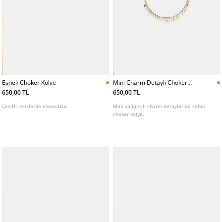
Esnek Choker Kolye
Mini Charm Detaylı Choker
Kolye
650,00 TL
650,00 TL
Çeşitli renklerde mevcuttur.
Mini sallantılı charm detaylarına sahip
choker kolye.