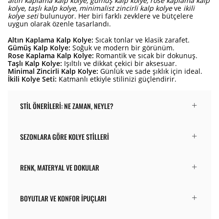
altın kaplama kalp kolye, gümüş kalp kolye, rose kaplama kalp
kolye, taşlı kalp kolye, minimalist zincirli kalp kolye
ve
ikili
kolye seti
bulunuyor. Her biri farklı zevklere ve bütçelere
uygun olarak özenle tasarlandı.
Altın Kaplama Kalp Kolye:
Sıcak tonlar ve klasik zarafet.
Gümüş Kalp Kolye:
Soğuk ve modern bir görünüm.
Rose Kaplama Kalp Kolye:
Romantik ve sıcak bir dokunuş.
Taşlı Kalp Kolye:
Işıltılı ve dikkat çekici bir aksesuar.
Minimal Zincirli Kalp Kolye:
Günlük ve sade şıklık için ideal.
İkili Kolye Seti:
Katmanlı etkiyle stilinizi güçlendirir.
STIL ÖNERILERI: NE ZAMAN, NEYLE?
SEZONLARA GÖRE KOLYE STILLERI
RENK, MATERYAL VE DOKULAR
BOYUTLAR VE KONFOR İPUÇLARI