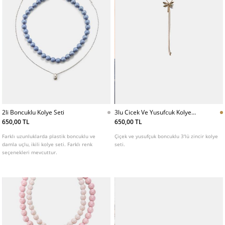
2li Boncuklu Kolye Seti
3lu Cicek Ve Yusufcuk Kolye
Seti
650,00 TL
650,00 TL
Farklı uzunluklarda plastik boncuklu ve
Çiçek ve yusufçuk boncuklu 3'lü zincir kolye
damla uçlu, ikili kolye seti. Farklı renk
seti.
seçenekleri mevcuttur.