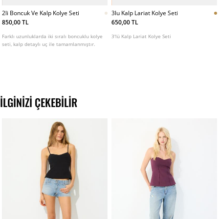
2li Boncuk Ve Kalp Kolye Seti
3lu Kalp Lariat Kolye Seti
850,00 TL
650,00 TL
Farklı uzunluklarda iki sıralı boncuklu kolye
3'lü Kalp Lariat Kolye Seti
seti, kalp detaylı uç ile tamamlanmıştır.
İLGINIZI ÇEKEBILIR