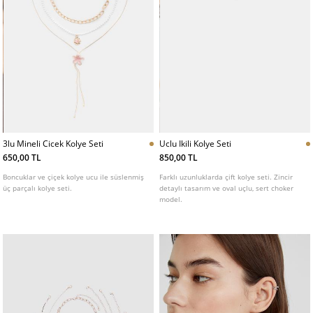
3lu Mineli Cicek Kolye Seti
Uclu Ikili Kolye Seti
650,00 TL
850,00 TL
Boncuklar ve çiçek kolye ucu ile süslenmiş
Farklı uzunluklarda çift kolye seti. Zincir
üç parçalı kolye seti.
detaylı tasarım ve oval uçlu, sert choker
model.