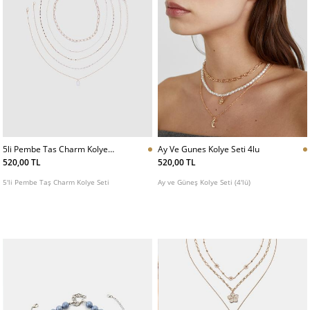
5li Pembe Tas Charm Kolye
Ay Ve Gunes Kolye Seti 4lu
Seti
520,00 TL
520,00 TL
5'li Pembe Taş Charm Kolye Seti
Ay ve Güneş Kolye Seti (4'lü)