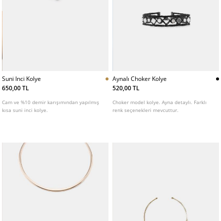
Suni Inci Kolye
Aynalı Choker Kolye
650,00 TL
520,00 TL
Cam ve %10 demir karışımından yapılmış
Choker model kolye. Ayna detaylı. Farklı
kısa suni inci kolye.
renk seçenekleri mevcuttur.