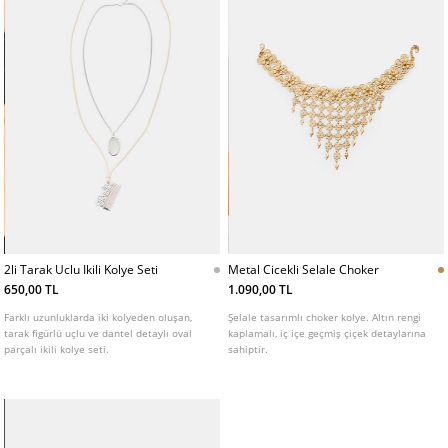
2li Tarak Uclu Ikili Kolye Seti
Metal Cicekli Selale Choker
650,00 TL
1.090,00 TL
Farklı uzunluklarda iki kolyeden oluşan,
Şelale tasarımlı choker kolye. Altın rengi
tarak figürlü uçlu ve dantel detaylı oval
kaplamalı, iç içe geçmiş çiçek detaylarına
parçalı ikili kolye seti.
sahiptir.