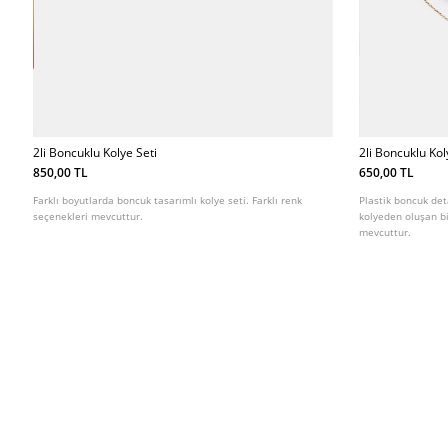
2li Boncuklu Kolye Seti
2li Boncuklu Kol
850,00 TL
650,00 TL
Farklı boyutlarda boncuk tasarımlı kolye seti. Farklı renk
Plastik boncuk deta
seçenekleri mevcuttur.
kolyeden oluşan bij
mevcuttur.