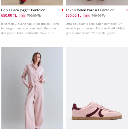
Genis Paca Jogger Pantolon
Teknik Balon Parasut Pantolon
650,00 TL
650,00 TL
790,00 TL
790,00 TL
-18%
-18%
İç kordonlu, ayarlanabilir elastik belli, orta
Orta bel, elastik belli balon pantolon. Ön
bel jogger pantolon. Yan cepli. Geniş ve
kısımda pens detaylı. Paçaları lastik bitişli,
düz paçalı. Farklı renklerde mevcuttur.
geniş balon kesim. Yan cepli. Çeşitli
renkleri mevcuttur.