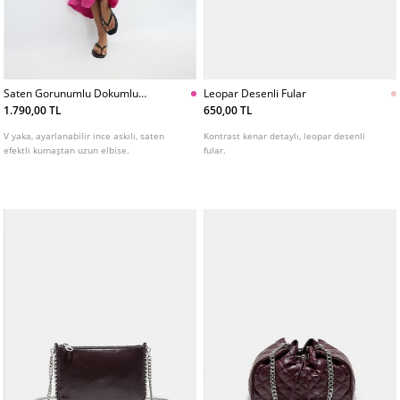
Saten Gorunumlu Dokumlu
Leopar Desenli Fular
Uzun Elbise
1.790,00 TL
650,00 TL
V yaka, ayarlanabilir ince askılı, saten
Kontrast kenar detaylı, leopar desenli
efektli kumaştan uzun elbise.
fular.