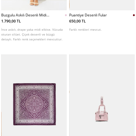
Buzgulu Askılı Desenli Midi
Puantiye Desenli Fular
Elbise
1.790,00 TL
650,00 TL
İnce askılı, drape yaka midi elbise. Vücuda
Farklı renkleri mevcut.
oturan silüet. Çiçek desenli ve büzgü
detaylı. Farklı renk seçenekleri mevcuttur.