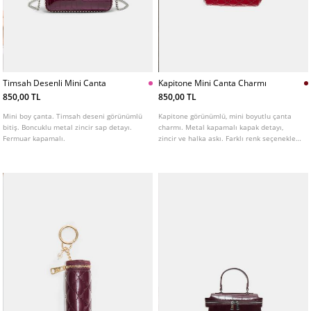
Timsah Desenli Mini Canta
Kapitone Mini Canta Charmı
850,00 TL
850,00 TL
Mini boy çanta. Timsah deseni görünümlü
Kapitone görünümlü, mini boyutlu çanta
bitiş. Boncuklu metal zincir sap detayı.
charmı. Metal kapamalı kapak detayı,
Fermuar kapamalı.
zincir ve halka askı. Farklı renk seçenekleri
mevcuttur.