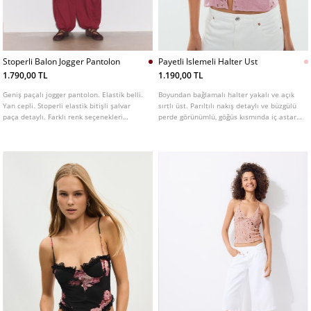
Stoperli Balon Jogger Pantolon
Payetli Islemeli Halter Ust
1.790,00 TL
1.190,00 TL
Geniş paçalı jogger pantolon. Elastik belli.
Boyundan bağlamalı halter yakalı ve açık
Yan cepli. Stoperli elastik bitişli şalvar
sırtlı üst. Parıltılı nakış detaylı ve büzgülü
paça detaylı. Farklı renk seçenekleri
perde görünümlü, göğüs kısmında iç astarı
mevcuttur.
vardır. Farklı renklerde mevcuttur.