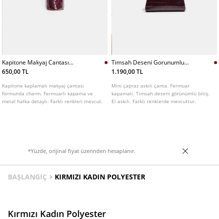
Kapitone Makyaj Cantası
Timsah Deseni Gorunumlu
Charm
Mini Capraz Askılı Canta
650,00 TL
1.190,00 TL
Kapitone kaplamalı makyaj çantası
Mini çapraz askılı çanta. Fermuar
formunda charm. Fermuarlı kapama ve
kapamalı. Timsah deseni görünümlü bitiş.
metal halka detaylı. Farklı renkleri mevcut.
El askılı. Farklı renklerde mevcuttur.
*Yüzde, orijinal fiyat üzerinden hesaplanır.
BAŞLANGIÇ
KIRMIZI KADIN POLYESTER
Kırmızı Kadın Polyester