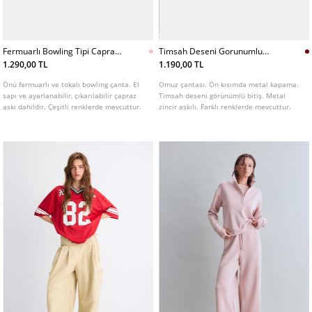
Fermuarlı Bowling Tipi Capraz
Timsah Deseni Gorunumlu
Askılı Canta
Sert Capraz Askılı Canta
1.290,00 TL
1.190,00 TL
Önü fermuarlı ve tokalı bowling çanta. El
Omuz çantası. Ön kısımda metal kapama.
sapı ve ayarlanabilir, çıkarılabilir çapraz
Timsah deseni görünümlü bitiş. Metal
askı dahildir. Çeşitli renklerde mevcuttur.
zincir askılı. Farklı renklerde mevcuttur.