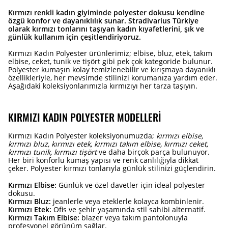
Kırmızı renkli kadın giyiminde polyester dokusu kendine
özgü konfor ve dayanıklılık sunar. Stradivarius Türkiye
olarak kırmızı tonlarını taşıyan kadın kıyafetlerini, şık ve
günlük kullanım için çeşitlendiriyoruz.
Kırmızı Kadın Polyester ürünlerimiz; elbise, bluz, etek, takım
elbise, ceket, tunik ve tişört gibi pek çok kategoride bulunur.
Polyester kumaşın kolay temizlenebilir ve kırışmaya dayanıklı
özellikleriyle, her mevsimde stilinizi korumanıza yardım eder.
Aşağıdaki koleksiyonlarımızla kırmızıyı her tarza taşıyın.
KIRMIZI KADIN POLYESTER MODELLERI
Kırmızı Kadın Polyester koleksiyonumuzda;
kırmızı elbise,
kırmızı bluz, kırmızı etek, kırmızı takım elbise, kırmızı ceket,
kırmızı tunik, kırmızı tişört
ve daha birçok parça bulunuyor.
Her biri konforlu kumaş yapısı ve renk canlılığıyla dikkat
çeker. Polyester kırmızı tonlarıyla günlük stilinizi güçlendirin.
Kırmızı Elbise:
Günlük ve özel davetler için ideal polyester
dokusu.
Kırmızı Bluz:
jeanlerle veya eteklerle kolayca kombinlenir.
Kırmızı Etek:
Ofis ve şehir yaşamında stil sahibi alternatif.
Kırmızı Takım Elbise:
blazer veya takım pantolonuyla
profesyonel görünüm sağlar.