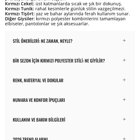
Kırmızı Ceket:
üst katmanlarda sıcak ve şık bir dokunuş.
Kırmızı Tunik:
rahat kesimlerle günlük stilin vazgeçilmezi.
Kırmızı Tişört:
yaz ve bahar aylarında ferah kullanım sunar.
Diğer Giysiler:
kırmızı polyester kombinlerini tamamlayan
elbiseler, pantolonlar ve şık aksesuarlar.
STIL ÖNERILERI: NE ZAMAN, NEYLE?
BIR SEZON İÇIN KIRMIZI POLYESTER STILI: NE GIYILIR?
RENK, MATERYAL VE DOKULAR
NUMARA VE KONFOR İPUÇLARI
KULLANIM VE BAKIM BILGILERI
2026 TREND ALARMI