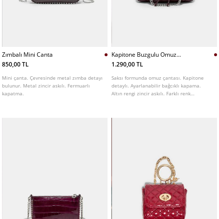
Zımbalı Mini Canta
Kapitone Buzgulu Omuz
Cantası
850,00 TL
1.290,00 TL
Mini çanta. Çevresinde metal zımba detayı
Saksı formunda omuz çantası. Kapitone
bulunur. Metal zincir askılı. Fermuarlı
detaylı. Ayarlanabilir bağcıklı kapama.
kapatma.
Altın rengi zincir askılı. Farklı renk
seçenekleri mevcuttur.