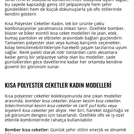
bu sayede kapsadığı geniş stil yelpazesiyle hem şehir
gündelikleri hem de küçük dokunuşlarla şık ofis stillerinde
kendini gösterir.
Kısa Polyester Ceketler Kadın, tek bir ürünle çoklu
kombinasyonlar yaratmanıza imkan tanır. Özellikle bomber,
blazer ve biker esintili kısa ceket modelleri ile jean, etek,
kumaş pantolon ve elbiseler arasındaki bağları güçlendirir.
Tamamen polyester olan veya kumaş karışımlı seçenekler,
kolay temizlenebilirlikleriyle hareketli yaşam tarzlarına uyum
sağlar. Renk paleti olarak nötr tonlardan canlı aksanlara
kadar geniş bir yelpazeye sahip olan bu modeller, sade
günlüklerden gece davetlerine kadar her ortamda kendine
güvenli bir görünüm sunar.
KISA POLYESTER CEKETLER KADIN MODELLERI
Kısa polyester ceketler koleksiyonunda öne çıkan modeller
arasında;
bomber kısa ceketler
,
blazer kesim kısa ceketler
,
biker/minimal kesim kısa ceketler
ve zarif
puf kollu veya
biyelerli kısa ceketler
yer alıyor. Her biri, hareket özgürlüğü ve
şık görünüm dengesi için tasarlandı. Özellikle ofis ve iş-özel
etkinlik kombinlerinde rahatça kullanılabilir.
Bomber kısa ceketler:
Günlük şehir stilini enerjik ve dinamik