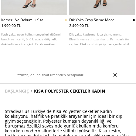
Kemerli Ve Dokumlu Kısa
Dik Yaka Crop Sisme Mont
Trenckot
1.990,00 TL
2.490,00 TL
Katlı yaka, uzun kollu, manşetleri düğmeli
Dik yaka, kapitone, kısa şişme mont.
bantlı, yan cepli, önü kruvaze düğmeli,
Elastik manşetli uzun kollu. Fermuarlı ön
dökümlü kısa trençkot. Farklı renkleri
cepler. Etek ucu büzgü ipli ve ayarlanabilir.
mevcuttur.
Önden fermuarlı.
*Yüzde, orijinal fiyat üzerinden hesaplanır.
BAŞLANGIÇ
KISA POLYESTER CEKETLER KADIN
Stradivarius Türkiye'de Kısa Polyester Ceketler Kadın
koleksiyonu, hafiflik ve pratiklik arayanlar için ideal bir dış
giyim seçeneğidir. Polyester kumaşın dayanıklılığı ve
buruşmaz özelliği sayesinde günlük kullanımda konforu
korurken modern siluetlerle stilinizi yükseltir. Kısa kesim,
farklı renk ve dokularla kombinlerinize kolaylıkla uyum sağlar;