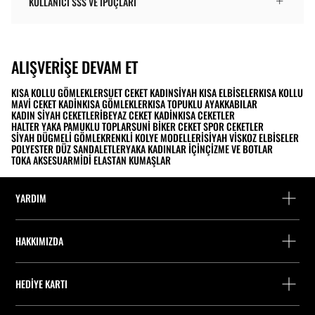
KULLANICI SSS VE İPUÇLARI
ALIŞVERIŞE DEVAM ET
KISA KOLLU GÖMLEKLER
SUET CEKET KADIN
SIYAH KISA ELBISELER
KISA KOLLU
MAVI CEKET KADIN
KISA GÖMLEKLER
KISA TOPUKLU AYAKKABILAR
KADIN SIYAH CEKETLERI
BEYAZ CEKET KADIN
KISA CEKETLER
HALTER YAKA PAMUKLU TOPLAR
SUNI BIKER CEKET SPOR CEKETLER
SIYAH DÜGMELI GÖMLEK
RENKLI KOLYE MODELLERI
SIYAH VISKOZ ELBISELER
POLYESTER DÜZ SANDALETLER
YAKA KADINLAR İÇIN
ÇIZME VE BOTLAR
TOKA AKSESUAR
MIDI ELASTAN KUMAŞLAR
YARDIM
Yardım ve iletişim
HAKKIMIZDA
Siparişi takip edin
Bir mağaza bulun
Misafir olarak iade
HEDIYE KARTI
Stradivarius'ta Çalışmak
Fişini bul
Bakiye Sorgulama
Company Profile
Çerez tercihleri