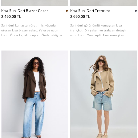
Kısa Suni Deri Blazer Ceket
Kısa Suni Deri Trenckot
2.490,00 TL
2.690,00 TL
Suni deri kumaştan üretilmiş, vücuda
Suni deri görünümlü kumaştan kısa
oturan kısa blazer ceket. Yaka ve uzun
trençkot. Dik yakalı ve trabzan detaylı
kollu. Önde kapaklı cepler. Önden düğmeli
uzun kollu. Yan cepli. Aynı kumaştan
kapama.
kemer detaylı. Kruvaze düğme kapamalı.
Farklı renk seçenekleri mevcuttur.