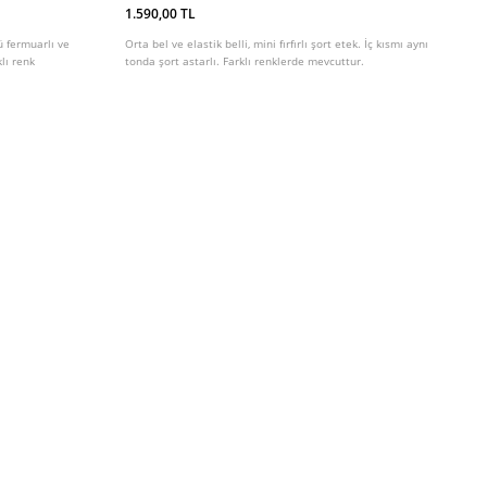
1.590,00 TL
ü fermuarlı ve
Orta bel ve elastik belli, mini fırfırlı şort etek. İç kısmı aynı
lı renk
tonda şort astarlı. Farklı renklerde mevcuttur.