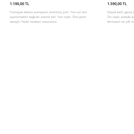
1.190,00 TL
1.590,00 TL
Yumuşak dokulu kumaştan üretilmiş şort. Ton sür ton
Düşük belli, geniş
ayarlanabilir bağcıklı elastik bel. Yan cepli. Önü pens
Ön cepli, arkada 
detaylı. Farklı renkleri mevcuttur.
fermuarlı ve çift 