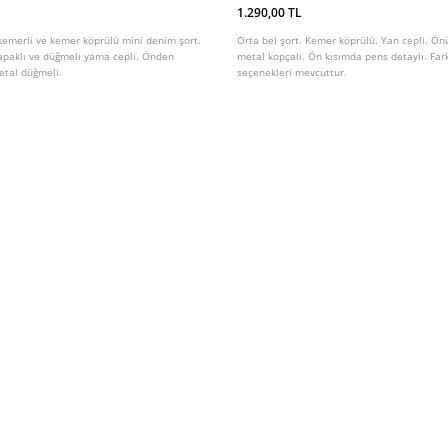
1.290,00 TL
 kemerli ve kemer köprülü mini denim şort.
Orta bel şort. Kemer köprülü. Yan cepli. Ön
kapaklı ve düğmeli yama cepli. Önden
metal kopçalı. Ön kısımda pens detaylı. Fark
metal düğmeli.
seçenekleri mevcuttur.