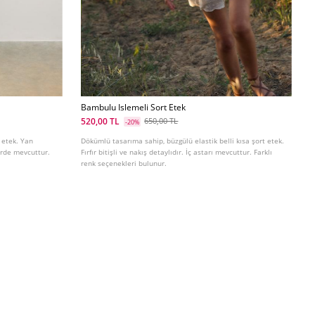
Bambulu Islemeli Sort Etek
520,00 TL
650,00 TL
-20%
t etek. Yan
Dökümlü tasarıma sahip, büzgülü elastik belli kısa şort etek.
lerde mevcuttur.
Fırfır bitişli ve nakış detaylıdır. İç astarı mevcuttur. Farklı
renk seçenekleri bulunur.