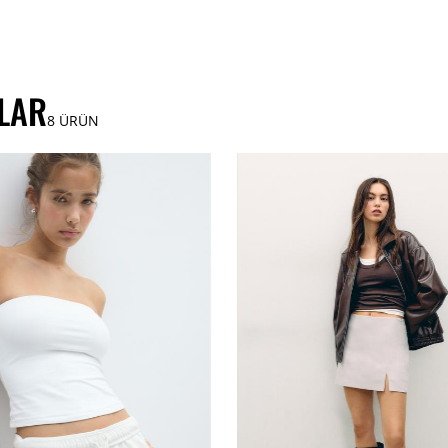
LAR
8
ÜRÜN