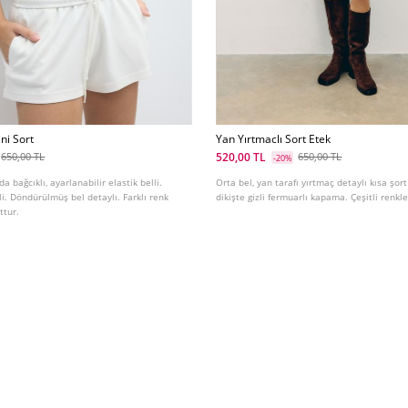
ni Sort
Yan Yırtmaclı Sort Etek
520,00 TL
650,00 TL
650,00 TL
-20%
da bağcıklı, ayarlanabilir elastik belli.
Orta bel, yan tarafı yırtmaç detaylı kısa şor
li. Döndürülmüş bel detaylı. Farklı renk
dikişte gizli fermuarlı kapama. Çeşitli renk
ttur.