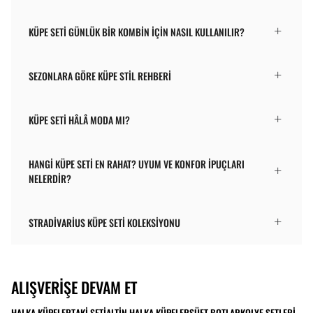
KÜPE SETI GÜNLÜK BIR KOMBIN IÇIN NASIL KULLANILIR?
SEZONLARA GÖRE KÜPE STIL REHBERI
KÜPE SETI HÂLÂ MODA MI?
HANGI KÜPE SETI EN RAHAT? UYUM VE KONFOR IPUÇLARI
NELERDIR?
STRADIVARIUS KÜPE SETI KOLEKSIYONU
ALIŞVERIŞE DEVAM ET
HALKA KÜPELER
TAKI SETI
ALTIN HALKA KÜPELER
SÜET BOTLAR
KOLYE SETLERI