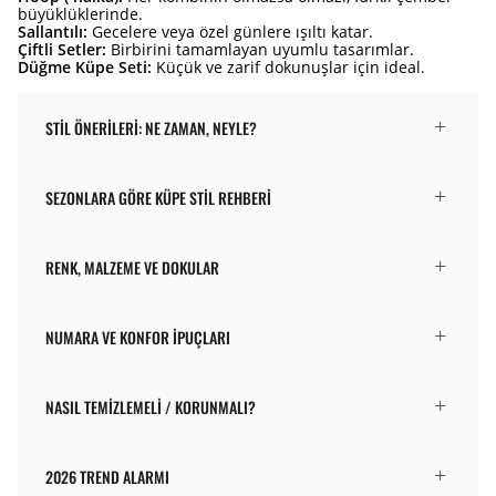
büyüklüklerinde.
Sallantılı:
Gecelere veya özel günlere ışıltı katar.
Çiftli Setler:
Birbirini tamamlayan uyumlu tasarımlar.
Düğme Küpe Seti:
Küçük ve zarif dokunuşlar için ideal.
STIL ÖNERILERI: NE ZAMAN, NEYLE?
SEZONLARA GÖRE KÜPE STIL REHBERI
RENK, MALZEME VE DOKULAR
NUMARA VE KONFOR İPUÇLARI
NASIL TEMIZLEMELI / KORUNMALI?
2026 TREND ALARMI