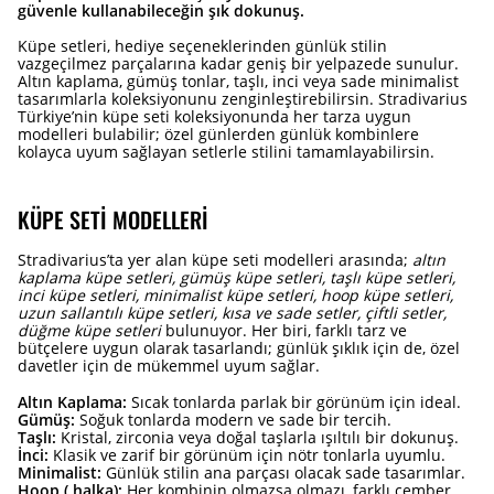
güvenle kullanabileceğin şık dokunuş.
Küpe setleri, hediye seçeneklerinden günlük stilin
vazgeçilmez parçalarına kadar geniş bir yelpazede sunulur.
Altın kaplama, gümüş tonlar, taşlı, inci veya sade minimalist
tasarımlarla koleksiyonunu zenginleştirebilirsin. Stradivarius
Türkiye’nin küpe seti koleksiyonunda her tarza uygun
modelleri bulabilir; özel günlerden günlük kombinlere
kolayca uyum sağlayan setlerle stilini tamamlayabilirsin.
KÜPE SETI MODELLERI
Stradivarius’ta yer alan küpe seti modelleri arasında;
altın
kaplama küpe setleri, gümüş küpe setleri, taşlı küpe setleri,
inci küpe setleri, minimalist küpe setleri, hoop küpe setleri,
uzun sallantılı küpe setleri, kısa ve sade setler, çiftli setler,
düğme küpe setleri
bulunuyor. Her biri, farklı tarz ve
bütçelere uygun olarak tasarlandı; günlük şıklık için de, özel
davetler için de mükemmel uyum sağlar.
Altın Kaplama:
Sıcak tonlarda parlak bir görünüm için ideal.
Gümüş:
Soğuk tonlarda modern ve sade bir tercih.
Taşlı:
Kristal, zirconia veya doğal taşlarla ışıltılı bir dokunuş.
İnci:
Klasik ve zarif bir görünüm için nötr tonlarla uyumlu.
Minimalist:
Günlük stilin ana parçası olacak sade tasarımlar.
Hoop ( halka):
Her kombinin olmazsa olmazı, farklı çember