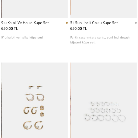
9lu Kalpli Ve Halka Kupe Seti
5li Suni Incili Coklu Kupe Seti
650,00 TL
650,00 TL
9'lu kalpli ve halka küpe seti
Farklı tasarımlara sahip, suni inci detaylı
bijuteri küpe seti.