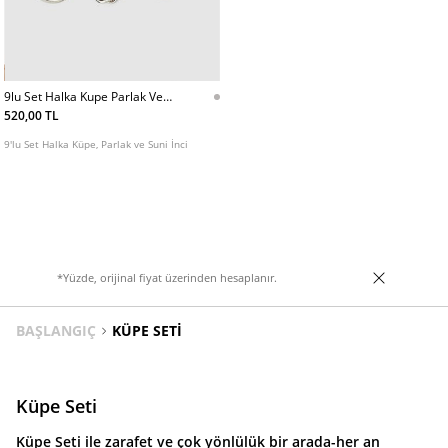
9lu Set Halka Kupe Parlak Ve
Suni Inci
520,00 TL
9'lu Set Halka Küpe, Parlak ve Suni İnci
*Yüzde, orijinal fiyat üzerinden hesaplanır.
BAŞLANGIÇ
KÜPE SETI
Küpe Seti
Küpe Seti ile zarafet ve çok yönlülük bir arada-her an