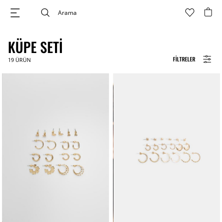
KÜPE SETI
FILTRELER
19
ÜRÜN