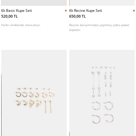
6lı Basic Kupe Seti
6lı Recine Kupe Seti
520,00 TL
650,00 TL
Farklı renklerde mevcuttur.
Reçine karışımından yapılmış çoklu paket
küpeler.