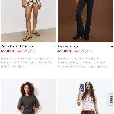
Zebra Desenli Mini Sort
Can Paca Tayt
650,00 TL
650,00 TL
790,00 TL
790,00 TL
-18%
-18%
Pamuk karışımlı kumaştan mini şort. Orta
Pamuk karışımlı, elastik kumaştan
bel. Beş cepli tasarım. Zebra desenli. Önü
üretilmiş, yumuşak dokunuşlu, rahat ve
fermuarlı ve düğmeli.
orta düzeyde oturan çan paça tayt. Yüksek
belli ve katlamalı kemer detaylı. Farklı
renklerde mevcuttur.