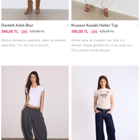
Dantelli Askılı Bluz
Kruvaze Kusaklı Halter Top
390,00 TL
390,00 TL
520,00 TL
520,00 TL
-25%
-25%
Dantel kumaştan yapılmış, askılı ve bisiklet
Halter yaka ve V yakalı top. Açık sırt
yaka bluz. Ton sür ton iç astarlı.
detaylı. Kuşak görünümlü, streç etek ucu.
Önü çapraz kumaş detaylı.