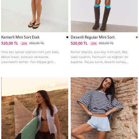
Kemerli Mini Sort Etek
Desenli Regular Mini Sort
520,00 TL
520,00 TL
650,00 TL
650,00 TL
-20%
-20%
Orta bel, kemer köprülü mini şort etek.
Kemer köprülü, kısa boy mini şort. Beş
Metal tokalı, kontrast renklerde,
cepli tasarım. Fermuarlı ve düğmeli ön
çıkarılabilir kemer. Yan dikişte gizli
kapama. Paçası kıvrık, desenli kumaş
fermuarlı. İç şort astarlı.
detaylı.