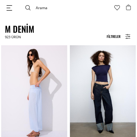
M DENIM
FILTRELER
923
ÜRÜN