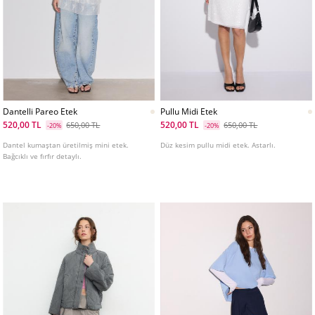
Dantelli Pareo Etek
Pullu Midi Etek
520,00 TL
520,00 TL
650,00 TL
650,00 TL
-20%
-20%
Dantel kumaştan üretilmiş mini etek.
Düz kesim pullu midi etek. Astarlı.
Bağcıklı ve fırfır detaylı.