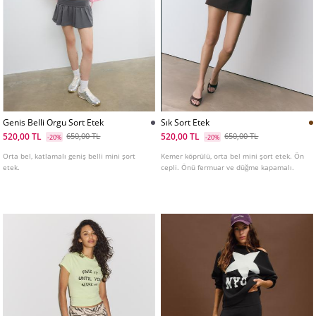
Genis Belli Orgu Sort Etek
Sık Sort Etek
520,00 TL
520,00 TL
650,00 TL
650,00 TL
-20%
-20%
Orta bel, katlamalı geniş belli mini şort
Kemer köprülü, orta bel mini şort etek. Ön
etek.
cepli. Önü fermuar ve düğme kapamalı.