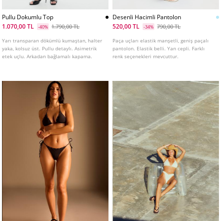
Pullu Dokumlu Top
Desenli Hacimli Pantolon
1.070,00 TL
520,00 TL
1.790,00 TL
790,00 TL
-40%
-34%
Yarı transparan dökümlü kumaştan, halter
Paça uçları elastik manşetli, geniş paçalı
yaka, kolsuz üst. Pullu detaylı. Asimetrik
pantolon. Elastik belli. Yan cepli. Farklı
etek uçlu. Arkadan bağlamalı kapama.
renk seçenekleri mevcuttur.