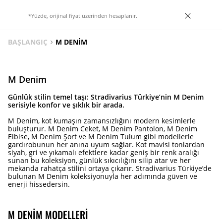
*Yüzde, orijinal fiyat üzerinden hesaplanır.
BAŞLANGIÇ
M DENIM
M Denim
Günlük stilin temel taşı: Stradivarius Türkiye’nin M Denim
serisiyle konfor ve şıklık bir arada.
M Denim, kot kumaşın zamansızlığını modern kesimlerle
buluşturur. M Denim Ceket, M Denim Pantolon, M Denim
Elbise, M Denim Şort ve M Denim Tulum gibi modellerle
gardırobunun her anına uyum sağlar. Kot mavisi tonlardan
siyah, gri ve yıkamalı efektlere kadar geniş bir renk aralığı
sunan bu koleksiyon, günlük sıkıcılığını silip atar ve her
mekanda rahatça stilini ortaya çıkarır. Stradivarius Türkiye’de
bulunan M Denim koleksiyonuyla her adımında güven ve
enerji hissedersin.
M DENIM MODELLERI