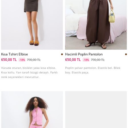
Kısa Tshirt Elbise
Hacimli Poplin Pantolon
650,00 TL
650,00 TL
790,00 TL
790,00 TL
-18%
-18%
Vücuda oturan, bisiklet yaka kısa elbise.
Poplin şalvar pantolon. Elastik bel. Bilek
Kısa kollu. Yan tarafı büzgü detaylı. Farklı
boy. Elastik paça.
renk seçenekleri mevcuttur.