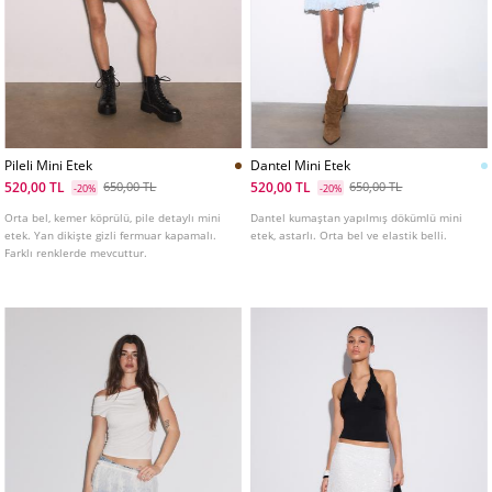
Pileli Mini Etek
Dantel Mini Etek
520,00 TL
520,00 TL
650,00 TL
650,00 TL
-20%
-20%
Orta bel, kemer köprülü, pile detaylı mini
Dantel kumaştan yapılmış dökümlü mini
etek. Yan dikişte gizli fermuar kapamalı.
etek, astarlı. Orta bel ve elastik belli.
Farklı renklerde mevcuttur.