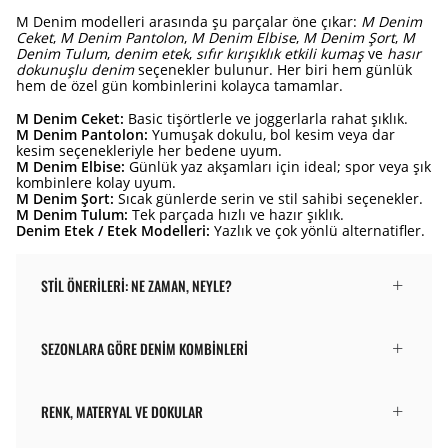
M Denim modelleri arasında şu parçalar öne çıkar:
M Denim
Ceket
,
M Denim Pantolon
,
M Denim Elbise
,
M Denim Şort
,
M
Denim Tulum
,
denim etek
,
sıfır kırışıklık etkili kumaş
ve
hasır
dokunuşlu denim
seçenekler bulunur. Her biri hem günlük
hem de özel gün kombinlerini kolayca tamamlar.
M Denim Ceket:
Basic tişörtlerle ve joggerlarla rahat şıklık.
M Denim Pantolon:
Yumuşak dokulu, bol kesim veya dar
kesim seçenekleriyle her bedene uyum.
M Denim Elbise:
Günlük yaz akşamları için ideal; spor veya şık
kombinlere kolay uyum.
M Denim Şort:
Sıcak günlerde serin ve stil sahibi seçenekler.
M Denim Tulum:
Tek parçada hızlı ve hazır şıklık.
Denim Etek / Etek Modelleri:
Yazlık ve çok yönlü alternatifler.
STIL ÖNERILERI: NE ZAMAN, NEYLE?
SEZONLARA GÖRE DENIM KOMBINLERI
RENK, MATERYAL VE DOKULAR