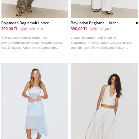
Boyundan Baglamalı Halter
Boyundan Baglamalı Halter
Yaka Top
Yaka Top
390,00 TL
390,00 TL
520,00 TL
520,00 TL
-25%
-25%
V yaka, boyundan bağlamalı ve
V yaka, boyundan bağlamalı ve
ayarlanabilir halter yakalı, vücuda oturan
ayarlanabilir halter yakalı, vücuda oturan
top. Sırtı açık. Farklı renk seçenekleri
top. Sırtı açık. Farklı renk seçenekleri
mevcuttur.
mevcuttur.