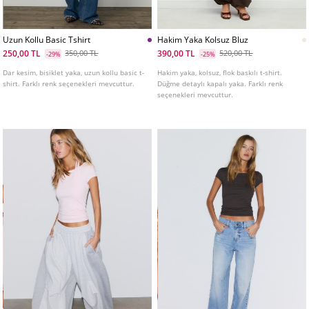
Uzun Kollu Basic Tshirt
Hakim Yaka Kolsuz Bluz
250,00 TL
390,00 TL
350,00 TL
520,00 TL
-29%
-25%
Dar kesim, bisiklet yaka, uzun kollu basic t-
Hakim yaka, kolsuz, flok baskılı t-shirt.
shirt. Farklı renk seçenekleri mevcuttur.
Düğme detaylı kapalı yaka. Farklı renk
seçenekleri mevcuttur.