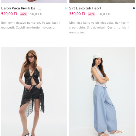
Balon Paca Kıvrık Belli
Sırt Dekolteli Tisort
Pantolon
520,00 TL
350,00 TL
990,00 TL
650,00 TL
-47%
-46%
Beli kıvrık detaylı pantolon. Paçası lastik
Mini kısa kollu ve bisiklet yaka, dar kesim
manşetli. Çeşitli renklerde mevcuttur.
crop t-shirt. Sırt dekolteli. Çeşitli renkleri
mevcuttur.