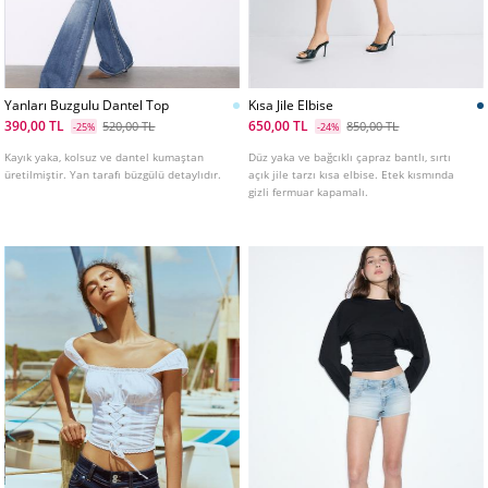
Yanları Buzgulu Dantel Top
Kısa Jile Elbise
390,00 TL
650,00 TL
520,00 TL
850,00 TL
-25%
-24%
Kayık yaka, kolsuz ve dantel kumaştan
Düz yaka ve bağcıklı çapraz bantlı, sırtı
üretilmiştir. Yan tarafı büzgülü detaylıdır.
açık jile tarzı kısa elbise. Etek kısmında
gizli fermuar kapamalı.