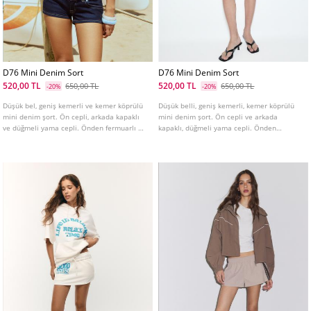
D76 Mini Denim Sort
D76 Mini Denim Sort
520,00 TL
520,00 TL
650,00 TL
650,00 TL
-20%
-20%
Düşük bel, geniş kemerli ve kemer köprülü
Düşük belli, geniş kemerli, kemer köprülü
mini denim şort. Ön cepli, arkada kapaklı
mini denim şort. Ön cepli ve arkada
ve düğmeli yama cepli. Önden fermuarlı ve
kapaklı, düğmeli yama cepli. Önden
çift metal düğmeli. Farklı renkleri
fermuarlı ve metal düğmeli.
mevcuttur.