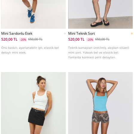
Mini Sardonlu Etek
Mini Teknik Sort
520,00 TL
520,00 TL
650,00 TL
650,00 TL
-20%
-20%
Önü baskılı, ayarlanabilir ipli, elastik bel
Teknik kumaştan üretilmiş, akışkan silüetli
detaylı mini etek.
mini şort. Yüksek bel ve elastik bel.
Yanlarda kontrast şerit detayları.