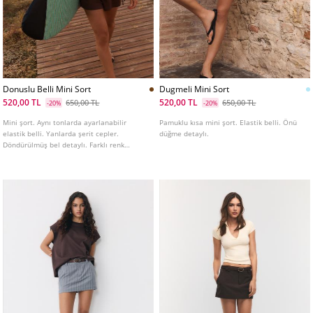
Donuslu Belli Mini Sort
Dugmeli Mini Sort
520,00 TL
520,00 TL
650,00 TL
650,00 TL
-20%
-20%
Mini şort. Aynı tonlarda ayarlanabilir
Pamuklu kısa mini şort. Elastik belli. Önü
elastik belli. Yanlarda şerit cepler.
düğme detaylı.
Döndürülmüş bel detaylı. Farklı renk
seçenekleriyle.