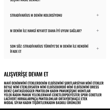
STRADIVARIUS M DENIM KOLEKSIYONU
M DENIM ILE HANGI KIYAFET DAHA IYI UYUM SAĞLAR?
SON SÖZ: STRADIVARIUS TÜRKIYE’DE M DENIM ILE KENDINI
IFADE ET
ALIŞVERIŞE DEVAM ET
MAVI DENIM
MINI ETEKLER
DENIM ELBISE
MINI ŞORTLAR
SIYAH MINI ETEKLER
BEYAZ MINI ETEKLER
SATEN MINI ELBISE
BORDO MINI ELBISE
MINI DRESS
DENIZ ÇANTASI
JOGGER PANTOLON KADIN PAMUK
ŞIŞME MONTLAR
YELEK KADIN PAMUK YELEKLER
MAVI CEKETLER
POLYESTER SPOR CEKETLER
LACIVERT HIRKALAR
PAÇA PANTOLONLAR ORTA
YIRTMAÇLI ETEK
MODAL SIYAH KADIN TIŞÖRTLER
KADIN BASKILI ÜRÜNLERI