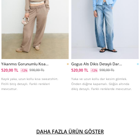
Yıkanmıs Gorunumlu Kısa
Gogus Altı Dikis Detaylı Dar
Sweatshirt
Kesim Gomlek
520,00 TL
520,00 TL
590,00 TL
590,00 TL
-12%
-12%
Kayık yaka, uzun kollu kısa sweatshirt.
Yaka ve uzun kollu dar kesim gömlek.
Fitilli bitiş detaylı. Farklı renkleri
Önden düğme kapamalı. Göğüs altında
mevcuttur.
dikiş detaylı. Farklı renklerde mevcuttur.
DAHA FAZLA ÜRÜN GÖSTER