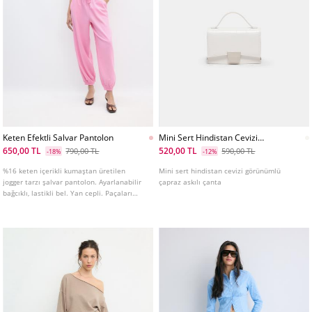
Keten Efektli Salvar Pantolon
Mini Sert Hindistan Cevizi
Gorunumlu Capraz Askılı
650,00 TL
520,00 TL
790,00 TL
590,00 TL
-18%
-12%
Canta
%16 keten içerikli kumaştan üretilen
Mini sert hindistan cevizi görünümlü
jogger tarzı şalvar pantolon. Ayarlanabilir
çapraz askılı çanta
bağcıklı, lastikli bel. Yan cepli. Paçaları
elastik lastikli. Farklı renk seçenekleri
mevcut.