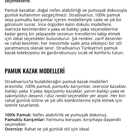
seçeneklerle.
Pamuk kazaklar, doğal nefes alabilirliği ve yumuşak dokusuyla
günlük kullanımın vazgeçilmezi. Stradivarius, 100% pamuk
veya pamuklu karışımlar içeren modelleriyle sade ve şık bir
görünüm sunar. İnce örgüden kalın dokulu modellere,
oversize kesimlerden v yaka ve balıkçı yaka seçeneklerine
kadar geniş bir yelpazede sezonun trendlerini takip etmek
için ideal seçenekler bulundurur. Şık renkler, zarif desenler
ve rahat kesimler, her mevsimde sade ama etkileyici bir stil
yaratmanıza olanak tanır. Stradivarius Türkiye’nin pamuk
kazak koleksiyonu ile gardırobunuzu sıcak ve konforlu tutun.
PAMUK KAZAK MODELLERI
Stradivarius'ta bulabileceğin pamuk kazak modelleri
arasında;
100% pamuk
,
pamuklu karışımlar
,
oversize kazaklar
,
balıkçı yaka
,
V yaka
,
kapüşonlu kazaklar
,
yarım balıkçı yaka
ve
takımyıldızı desenli / düz renkli
seçenekler yer alıyor. Her biri
rahat günlük stiline ve şık ofis kombinlerine eşlik etmek için
özenle tasarlandı.
100% Pamuk:
Nefes alabilirlik ve yumuşak dokunuş.
Pamuklu Karışımlar:
Formunu koruyan, kırışmaya dayanıklı
seçenekler.
Oversize:
Rahat ve şık günlük stil için ideal.