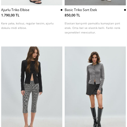
Ajurlu Triko Elbise
Basic Triko Sort Etek
1.790,00 TL
850,00 TL
Kare yaka, kolsuz, regular kesim, ajurlu
Elastan karışımlı pamuklu kumaştan şort
dokulu midi elbise.
etek. Orta bel ve elastik belli. Farklı renk
seçenekleri mevcuttur.