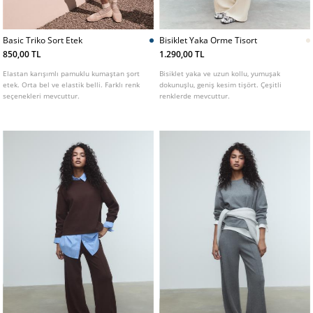
Basic Triko Sort Etek
Bisiklet Yaka Orme Tisort
850,00 TL
1.290,00 TL
Elastan karışımlı pamuklu kumaştan şort
Bisiklet yaka ve uzun kollu, yumuşak
etek. Orta bel ve elastik belli. Farklı renk
dokunuşlu, geniş kesim tişört. Çeşitli
seçenekleri mevcuttur.
renklerde mevcuttur.