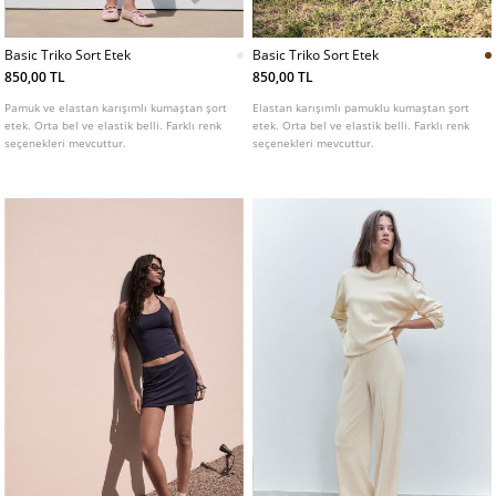
Basic Triko Sort Etek
Basic Triko Sort Etek
850,00 TL
850,00 TL
Pamuk ve elastan karışımlı kumaştan şort
Elastan karışımlı pamuklu kumaştan şort
etek. Orta bel ve elastik belli. Farklı renk
etek. Orta bel ve elastik belli. Farklı renk
seçenekleri mevcuttur.
seçenekleri mevcuttur.