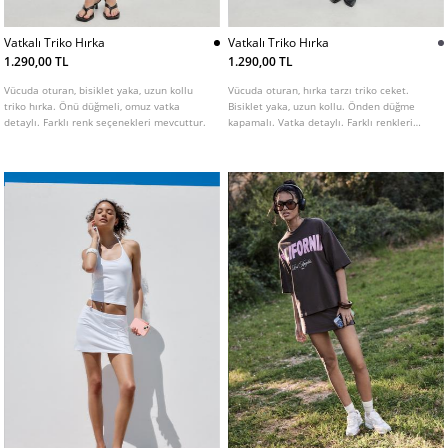
Vatkalı Triko Hırka
Vatkalı Triko Hırka
1.290,00 TL
1.290,00 TL
Vücuda oturan, bisiklet yaka, uzun kollu
Vücuda oturan, hırka tarzı triko ceket.
triko hırka. Önü düğmeli, omuz vatka
Bisiklet yaka, uzun kollu. Önden düğme
detaylı. Farklı renk seçenekleri mevcuttur.
kapamalı. Vatka detaylı. Farklı renkleri
mevcut.