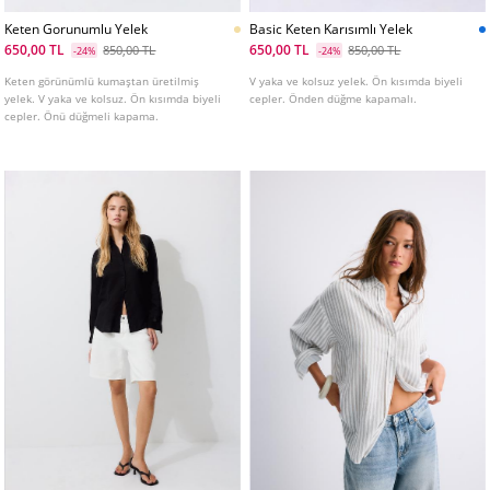
Keten Gorunumlu Yelek
Basic Keten Karısımlı Yelek
650,00 TL
650,00 TL
850,00 TL
850,00 TL
-24%
-24%
Keten görünümlü kumaştan üretilmiş
V yaka ve kolsuz yelek. Ön kısımda biyeli
yelek. V yaka ve kolsuz. Ön kısımda biyeli
cepler. Önden düğme kapamalı.
cepler. Önü düğmeli kapama.