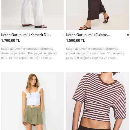
Keten Gorunumlu Kemerli Duz
Keten Gorunumlu Culotte
Kesim Pantolon
Pantolon
1.790,00 TL
1.590,00 TL
Keten görünümlü kumaştan üretilmiş
Keten görünümlü kumaştan üretilmiş,
dökümlü pantolon. Düz paçalı ve yüksek
yüksek bel culotte pantolon. Düz ve geniş
belli. Kemer köprülü bel. Ön cepli ve
paça. Çift düğmeli kapama ve arkası
arkada biyeli yalancı cepli. Fermuarlı, içten
elastik belli. Yan cepli. Çeşitli renkleri
düğmeli ve metal kopçalı ön kapama.
mevcuttur.
Metal tokalı, çıkarılabilir kemer detaylı.
Farklı renk seçenekleri mevcuttur.