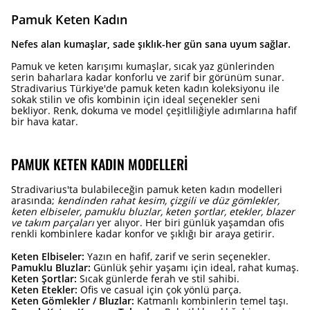
Pamuk Keten Kadın
Nefes alan kumaşlar, sade şıklık-her gün sana uyum sağlar.
Pamuk ve keten karışımı kumaşlar, sıcak yaz günlerinden
serin baharlara kadar konforlu ve zarif bir görünüm sunar.
Stradivarius Türkiye'de pamuk keten kadın koleksiyonu ile
sokak stilin ve ofis kombinin için ideal seçenekler seni
bekliyor. Renk, dokuma ve model çeşitliliğiyle adımlarına hafif
bir hava katar.
PAMUK KETEN KADIN MODELLERI
Stradivarius'ta bulabileceğin pamuk keten kadın modelleri
arasında;
kendinden rahat kesim, çizgili ve düz gömlekler,
keten elbiseler, pamuklu bluzlar, keten şortlar, etekler, blazer
ve takım parçaları
yer alıyor. Her biri günlük yaşamdan ofis
renkli kombinlere kadar konfor ve şıklığı bir araya getirir.
Keten Elbiseler:
Yazın en hafif, zarif ve serin seçenekler.
Pamuklu Bluzlar:
Günlük şehir yaşamı için ideal, rahat kumaş.
Keten Şortlar:
Sıcak günlerde ferah ve stil sahibi.
Keten Etekler:
Ofis ve casual için çok yönlü parça.
Keten Gömlekler / Bluzlar:
Katmanlı kombinlerin temel taşı.