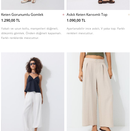
Keten Gorunumlu Gomlek
Askılı Keten Karısımlı Top
1.290,00 TL
1.090,00 TL
Yakalı ve uzun kollu, manşetleri düğmeli,
Ayarlanabilir ince askılı, V yaka top. Farklı
dökümlü gömlek. Önden düğmeli kapamalı.
renkleri mevcuttur.
Farklı renklerde mevcuttur.