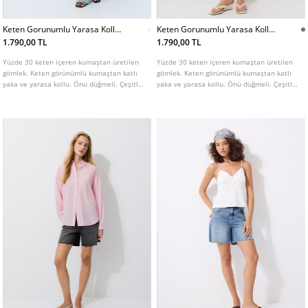
Keten Gorunumlu Yarasa Kollu
Keten Gorunumlu Yarasa Kollu
Gomlek
Gomlek
1.790,00 TL
1.790,00 TL
Yüzde 30 keten içeren kumaştan üretilen
Yüzde 30 keten içeren kumaştan üretilen
gömlek. Keten görünümlü kumaştan katlı
gömlek. Keten görünümlü kumaştan katlı
yaka ve yarasa kollu. Önü düğmeli. Çeşitli
yaka ve yarasa kollu. Önü düğmeli. Çeşitli
renk seçenekleri mevcuttur.
renk seçenekleri mevcuttur.