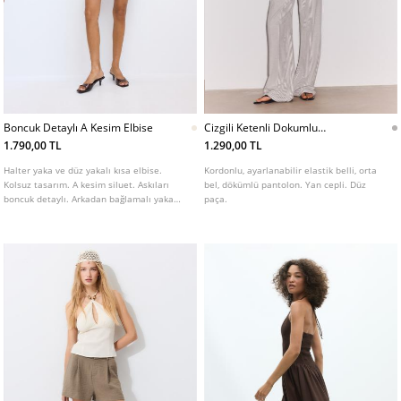
Boncuk Detaylı A Kesim Elbise
Cizgili Ketenli Dokumlu
Pantolon
1.790,00 TL
1.290,00 TL
Halter yaka ve düz yakalı kısa elbise.
Kordonlu, ayarlanabilir elastik belli, orta
Kolsuz tasarım. A kesim siluet. Askıları
bel, dökümlü pantolon. Yan cepli. Düz
boncuk detaylı. Arkadan bağlamalı yaka
paça.
kapamalı.