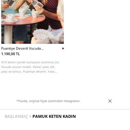
Puantiye Desenli Vucuda
Oturan Top
1.190,00 TL
%15 keten içerikli kumaştan üretilmiş üst.
Vücuda oturan model. Halter yaka, dik
yaka ve kolsuz. Puantiye desenli. Yaka
kısmı bağcıklı. Önden düğme kapamalı.
*Yüzde, orijinal fiyat üzerinden hesaplanır.
BAŞLANGIÇ
PAMUK KETEN KADIN