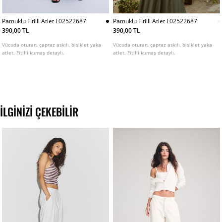
Pamuklu Fitilli Atlet L02522687
Pamuklu Fitilli Atlet L02522687
390,00 TL
390,00 TL
Vücuda oturan, çapraz askılı, bisiklet yaka
Vücuda oturan, çapraz askılı, bisiklet yaka
atlet. Fitilli kumaş detaylı.
atlet. Fitilli kumaş detaylı.
İLGINIZI ÇEKEBILIR