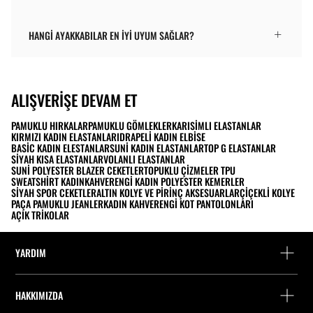
HANGI AYAKKABILAR EN İYI UYUM SAĞLAR?
ALIŞVERIŞE DEVAM ET
PAMUKLU HIRKALAR
PAMUKLU GÖMLEKLER
KARISIMLI ELASTANLAR
KIRMIZI KADIN ELASTANLARI
DRAPELI KADIN ELBISE
BASIC KADIN ELESTANLAR
SUNI KADIN ELASTANLAR
TOP G ELASTANLAR
SIYAH KISA ELASTANLAR
VOLANLI ELASTANLAR
SUNI POLYESTER BLAZER CEKETLER
TOPUKLU ÇIZMELER TPU
SWEATSHIRT KADIN
KAHVERENGI KADIN POLYESTER KEMERLER
SIYAH SPOR CEKETLER
ALTIN KOLYE VE PIRINÇ AKSESUARLAR
ÇIÇEKLI KOLYE
PAÇA PAMUKLU JEANLER
KADIN KAHVERENGI KOT PANTOLONLARI
AÇIK TRIKOLAR
YARDIM
Yardım ve iletişim
HAKKIMIZDA
Siparişi takip edin