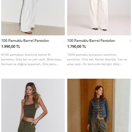
100 Pamuklu Barrel Pantolon
100 Pamuklu Barrel Pantolon
1.990,00 TL
1.790,00 TL
%100 pamuktan üretilmiş barrel fit
100% pamuklu kumaştan üretilmiş
pantolon. Orta bel ve yan cepli. Bilek boyu,
pantolon. Orta bel. Kemer köprülü. Yan ve
fermuar ve düğme kapamalı. Önü pens
arka cepli. Ön kısmında belirgin dikiş
detaylı.
detaylı. Önü fermuarlı ve düğmeli.