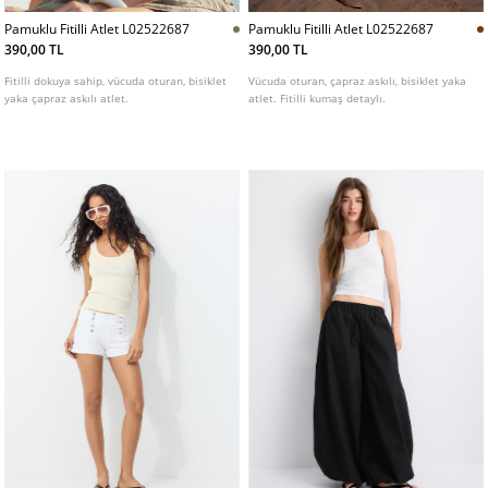
Pamuklu Fitilli Atlet L02522687
Pamuklu Fitilli Atlet L02522687
390,00 TL
390,00 TL
Fitilli dokuya sahip, vücuda oturan, bisiklet
Vücuda oturan, çapraz askılı, bisiklet yaka
yaka çapraz askılı atlet.
atlet. Fitilli kumaş detaylı.