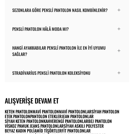
SEZONLARA GÖRE PENSLI PANTOLON NASIL KOMBINLENIR?
PENSLI PANTOLON HÂLÂ MODA MI?
HANGI AYAKKABILAR PENSLI PANTOLON ILE EN IYI UYUMU
SAĞLAR?
STRADIVARIUS PENSLI PANTOLON KOLEKSIYONU
ALIŞVERIŞE DEVAM ET
KETEN PANTOLON
MAVI PANTOLON
MAVI PANTOLONLAR
SIYAH PANTOLON
ETEK PANTOLON
PANTOLON ETEKLER
JEAN PANTOLONLAR
SIYAH KETEN PANTOLON
KAHVERENGI PANTOLONLAR
BEJ PANTOLON
VISKOZ PAMUK JEANS PANTOLONLAR
SIYAH ASKILI POLYESTER
BEYAZ KADIN POLIAMID TIŞÖRTLER
FIT PANTOLONLAR