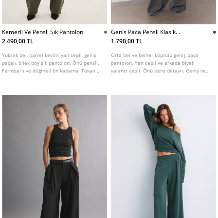
Kemerli Ve Pensli Sık Pantolon
Genis Paca Pensli Klasik
Pantolon
2.490,00 TL
1.790,00 TL
Yüksek bel, barrel kesim, yan cepli, geniş
Orta bel ve kemer köprülü geniş paça
paçalı, bilek boy şık pantolon. Önü pensli.
pantolon. Yan cepli ve arkada biyeli
Fermuarlı ve düğmeli ön kapama. Tokalı ve
yalancı cepli. Önü pens detaylı. Geniş ve
çıkarılabilir kemer detaylı. Farklı renkleri
düz paça. Fermuarlı ve düğmeli ön
mevcuttur.
kapama.