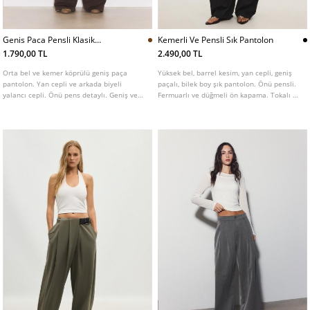
Genis Paca Pensli Klasik
Kemerli Ve Pensli Sık Pantolon
Pantolon
1.790,00 TL
2.490,00 TL
Orta bel ve kemer köprülü geniş paça
Yüksek bel, barrel kesim, yan cepli, geniş
pantolon. Yan cepli ve arkada biyeli
paçalı, bilek boy şık pantolon. Önü pensli.
yalancı cepli. Önü pens detaylı. Geniş ve
Fermuarlı ve düğmeli ön kapama. Tokalı ve
düz paça. Fermuarlı ve düğmeli ön
çıkarılabilir kemer detaylı. Farklı renkleri
kapama.
mevcuttur.