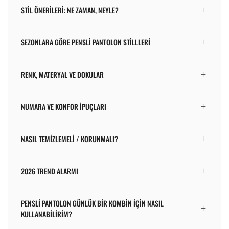
STIL ÖNERILERI: NE ZAMAN, NEYLE?
SEZONLARA GÖRE PENSLI PANTOLON STILLLERI
RENK, MATERYAL VE DOKULAR
NUMARA VE KONFOR İPUÇLARI
NASIL TEMIZLEMELI / KORUNMALI?
2026 TREND ALARMI
PENSLI PANTOLON GÜNLÜK BIR KOMBIN IÇIN NASIL
KULLANABILIRIM?