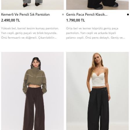
Kemerli Ve Pensli Sık Pantolon
Genis Paca Pensli Klasik
Pantolon
2.490,00 TL
1.790,00 TL
Yüksek bel, barrel kesim kumaş pantolon.
Orta bel ve kemer köprülü geniş paça
Yan cepli, geniş paçalı ve bilek boyunda.
pantolon. Yan cepli ve arkada biyeli
Önü fermuarlı ve düğmeli. Çıkarılabilir
yalancı cepli. Önü pens detaylı. Geniş ve
tokalı kemer detaylı. Ön kısmında pens
düz paça. Fermuarlı ve düğmeli ön
detayları mevcut. Farklı renk
kapama.
seçenekleriyle.