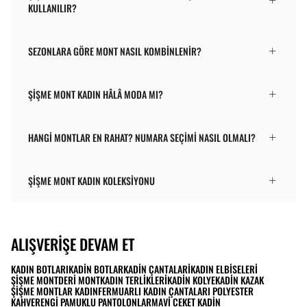
KULLANILIR?
SEZONLARA GÖRE MONT NASIL KOMBINLENIR?
ŞIŞME MONT KADIN HÂLÂ MODA MI?
HANGI MONTLAR EN RAHAT? NUMARA SEÇIMI NASIL OLMALI?
ŞIŞME MONT KADIN KOLEKSIYONU
ALIŞVERIŞE DEVAM ET
KADIN BOTLARI
KADIN BOTLAR
KADIN ÇANTALARI
KADIN ELBISELERI
ŞIŞME MONT
DERI MONT
KADIN TERLIKLERI
KADIN KOLYE
KADIN KAZAK
ŞIŞME MONTLAR KADIN
FERMUARLI KADIN ÇANTALARI POLYESTER
KAHVERENGI PAMUKLU PANTOLONLAR
MAVI CEKET KADIN