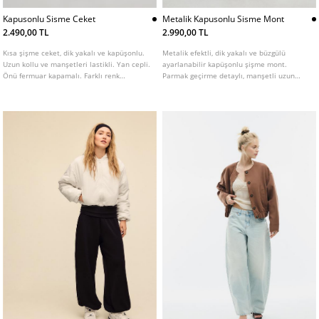
Kapusonlu Sisme Ceket
Metalik Kapusonlu Sisme Mont
2.490,00 TL
2.990,00 TL
Kısa şişme ceket, dik yakalı ve kapüşonlu.
Metalik efektli, dik yakalı ve büzgülü
Uzun kollu ve manşetleri lastikli. Yan cepli.
ayarlanabilir kapüşonlu şişme mont.
Önü fermuar kapamalı. Farklı renk
Parmak geçirme detaylı, manşetli uzun
seçenekleri mevcuttur.
kollu. Fermuarlı ön cepleri ve iç cebi
bulunur. Arkaya asmak için iç kısımda şerit
detaylı. Önden fermuarlı.