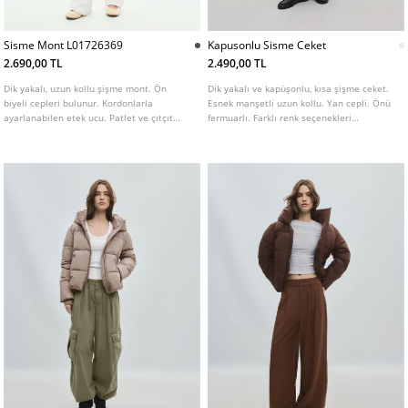
Sisme Mont L01726369
Kapusonlu Sisme Ceket
2.690,00 TL
2.490,00 TL
Dik yakalı, uzun kollu şişme mont. Ön
Dik yakalı ve kapüşonlu, kısa şişme ceket.
biyeli cepleri bulunur. Kordonlarla
Esnek manşetli uzun kollu. Yan cepli. Önü
ayarlanabilen etek ucu. Patlet ve çıtçıt
fermuarlı. Farklı renk seçenekleri
düğmelerle gizlenmiş ön fermuar kapama.
mevcuttur.
Farklı renk seçenekleri mevcuttur.