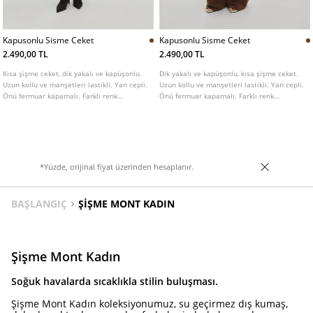
Kapusonlu Sisme Ceket
Kapusonlu Sisme Ceket
2.490,00 TL
2.490,00 TL
Kısa şişme ceket, dik yakalı ve kapüşonlu.
Dik yakalı ve kapüşonlu, kısa şişme ceket.
Uzun kollu ve manşetleri lastikli. Yan cepli.
Uzun kollu ve manşetleri lastikli. Yan cepli.
Önü fermuar kapamalı. Farklı renk
Önü fermuar kapamalı. Farklı renk
seçenekleri mevcuttur.
seçenekleri mevcut.
*Yüzde, orijinal fiyat üzerinden hesaplanır.
BAŞLANGIÇ
ŞIŞME MONT KADIN
Şişme Mont Kadın
Soğuk havalarda sıcaklıkla stilin buluşması.
Şişme Mont Kadın koleksiyonumuz, su geçirmez dış kumaş,