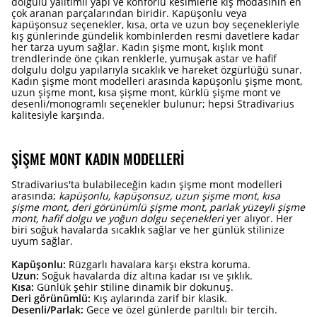
dolgulu yalıtımlı yapı ve konforlu kesimlerle kış modasının en
çok aranan parçalarından biridir. Kapüşonlu veya
kapüşonsuz seçenekler, kısa, orta ve uzun boy seçenekleriyle
kış günlerinde gündelik kombinlerden resmi davetlere kadar
her tarza uyum sağlar. Kadın şişme mont, kışlık mont
trendlerinde öne çıkan renklerle, yumuşak astar ve hafif
dolgulu dolgu yapılarıyla sıcaklık ve hareket özgürlüğü sunar.
Kadın şişme mont modelleri arasında kapüşonlu şişme mont,
uzun şişme mont, kısa şişme mont, kürklü şişme mont ve
desenli/monogramlı seçenekler bulunur; hepsi Stradivarius
kalitesiyle karşında.
ŞIŞME MONT KADIN MODELLERI
Stradivarius'ta bulabileceğin kadın şişme mont modelleri
arasında;
kapüşonlu, kapüşonsuz, uzun şişme mont, kısa
şişme mont, deri görünümlü şişme mont, parlak yüzeyli şişme
mont, hafif dolgu ve yoğun dolgu seçenekleri
yer alıyor. Her
biri soğuk havalarda sıcaklık sağlar ve her günlük stilinize
uyum sağlar.
Kapüşonlu:
Rüzgarlı havalara karşı ekstra koruma.
Uzun:
Soğuk havalarda diz altına kadar ısı ve şıklık.
Kısa:
Günlük şehir stiline dinamik bir dokunuş.
Deri görünümlü:
Kış aylarında zarif bir klasik.
Desenli/Parlak:
Gece ve özel günlerde parıltılı bir tercih.