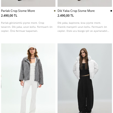
Parlak Crop Sisme Mont
Dik Yaka Crop Sisme Mont
2.490,00 TL
2.490,00 TL
Parlak görünümlü şişme mont. Crop
Dik yaka, kapitone, kısa şişme mont.
tasarım. Dik yaka, uzun kollu. Fermuarlı ön
Elastik manşetli uzun kollu. Fermuarlı ön
cepler. Önü fermuar kapamalı.
cepler. Etek ucu büzgü ipli ve ayarlanabilir.
Önden fermuarlı.