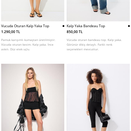
Vucuda Oturan Kalp Yaka Top
Kalp Yaka Bandeau Top
1.290,00 TL
850,00 TL
Pamuk karışımlı kumaştan üretilmiştir.
Vücuda oturan bandeau top. Kalp yaka.
Vücuda oturan kesim. Kalp yaka. İnce
Görünür dikiş detaylı. Farklı renk
askılı. Düz etek uçlu.
seçenekleri mevcuttur.