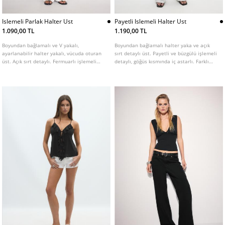
Islemeli Parlak Halter Ust
Payetli Islemeli Halter Ust
1.090,00 TL
1.190,00 TL
Boyundan bağlamalı ve V yakalı,
Boyundan bağlamalı halter yaka ve açık
ayarlanabilir halter yakalı, vücuda oturan
sırt detaylı üst. Payetli ve büzgülü işlemeli
üst. Açık sırt detaylı. Fermuarlı işlemeli
detaylı, göğüs kısmında iç astarlı. Farklı
payet detaylı. Çeşitli renklerde mevcuttur.
renklerde mevcuttur.