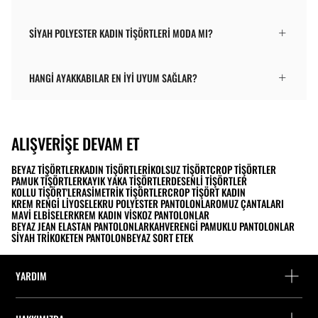
SIYAH POLYESTER KADIN TIŞÖRTLERI MODA MI?
HANGI AYAKKABILAR EN IYI UYUM SAĞLAR?
ALIŞVERIŞE DEVAM ET
BEYAZ TIŞÖRTLER
KADIN TIŞÖRTLERI
KOLSUZ TIŞÖRT
CROP TIŞÖRTLER
PAMUK TIŞÖRTLER
KAYIK YAKA TIŞÖRTLER
DESENLI TIŞÖRTLER
KOLLU TIŞÖRT'LER
ASIMETRIK TIŞÖRTLER
CROP TIŞÖRT KADIN
KREM RENGI LIYOSEL
EKRU POLYESTER PANTOLONLAR
OMUZ ÇANTALARI
MAVI ELBISELER
KREM KADIN VISKOZ PANTOLONLAR
BEYAZ JEAN ELASTAN PANTOLONLAR
KAHVERENGI PAMUKLU PANTOLONLAR
SIYAH TRIKO
KETEN PANTOLON
BEYAZ SORT ETEK
YARDIM
Yardım ve iletişim