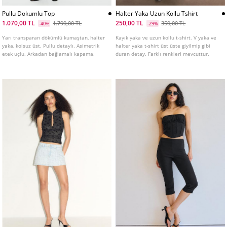
Pullu Dokumlu Top
Halter Yaka Uzun Kollu Tshirt
1.070,00 TL
250,00 TL
1.790,00 TL
350,00 TL
-40%
-29%
Yarı transparan dökümlü kumaştan, halter
Kayık yaka ve uzun kollu t-shirt. V yaka ve
yaka, kolsuz üst. Pullu detaylı. Asimetrik
halter yaka t-shirt üst üste giyilmiş gibi
etek uçlu. Arkadan bağlamalı kapama.
duran detay. Farklı renkleri mevcuttur.