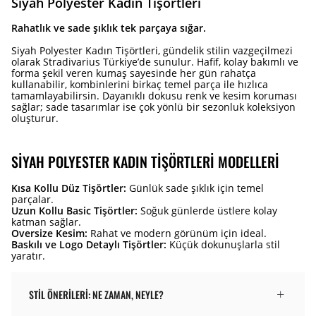
Siyah Polyester Kadın Tişörtleri
Rahatlık ve sade şıklık tek parçaya sığar.
Siyah Polyester Kadın Tişörtleri, gündelik stilin vazgeçilmezi
olarak Stradivarius Türkiye’de sunulur. Hafif, kolay bakımlı ve
forma şekil veren kumaş sayesinde her gün rahatça
kullanabilir, kombinlerini birkaç temel parça ile hızlıca
tamamlayabilirsin. Dayanıklı dokusu renk ve kesim koruması
sağlar; sade tasarımlar ise çok yönlü bir sezonluk koleksiyon
oluşturur.
SIYAH POLYESTER KADIN TIŞÖRTLERI MODELLERI
Kısa Kollu Düz Tişörtler:
Günlük sade şıklık için temel
parçalar.
Uzun Kollu Basic Tişörtler:
Soğuk günlerde üstlere kolay
katman sağlar.
Oversize Kesim:
Rahat ve modern görünüm için ideal.
Baskılı ve Logo Detaylı Tişörtler:
Küçük dokunuşlarla stil
yaratır.
STIL ÖNERILERI: NE ZAMAN, NEYLE?