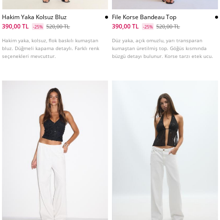
Hakim Yaka Kolsuz Bluz
File Korse Bandeau Top
390,00 TL
390,00 TL
520,00 TL
520,00 TL
-25%
-25%
Hakim yaka, kolsuz, flok baskılı kumaştan
Düz yaka, açık omuzlu, yarı transparan
bluz. Düğmeli kapama detaylı. Farklı renk
kumaştan üretilmiş top. Göğüs kısmında
seçenekleri mevcuttur.
büzgü detayı bulunur. Korse tarzı etek ucu.