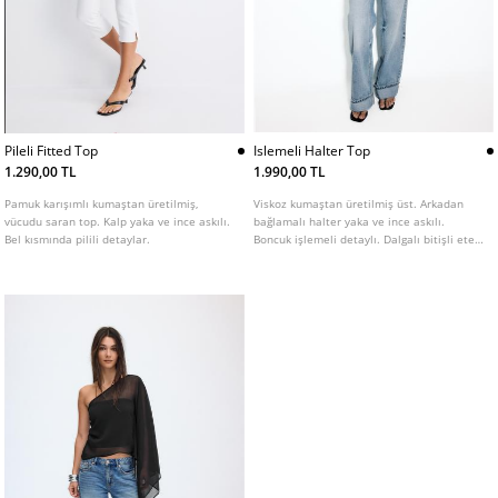
Pileli Fitted Top
Islemeli Halter Top
1.290,00 TL
1.990,00 TL
Pamuk karışımlı kumaştan üretilmiş,
Viskoz kumaştan üretilmiş üst. Arkadan
vücudu saran top. Kalp yaka ve ince askılı.
bağlamalı halter yaka ve ince askılı.
Bel kısmında pilili detaylar.
Boncuk işlemeli detaylı. Dalgalı bitişli etek
ucu.