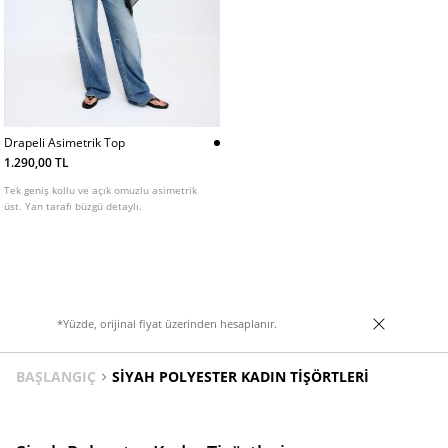
Drapeli Asimetrik Top
1.290,00 TL
Tek geniş kollu ve açık omuzlu asimetrik
üst. Yan tarafı büzgü detaylı.
*Yüzde, orijinal fiyat üzerinden hesaplanır.
BAŞLANGIÇ
SIYAH POLYESTER KADIN TIŞÖRTLERI