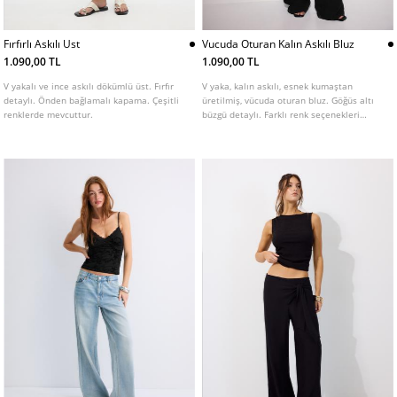
Fırfırlı Askılı Ust
Vucuda Oturan Kalın Askılı Bluz
1.090,00 TL
1.090,00 TL
V yakalı ve ince askılı dökümlü üst. Fırfır
V yaka, kalın askılı, esnek kumaştan
detaylı. Önden bağlamalı kapama. Çeşitli
üretilmiş, vücuda oturan bluz. Göğüs altı
renklerde mevcuttur.
büzgü detaylı. Farklı renk seçenekleri
mevcuttur.