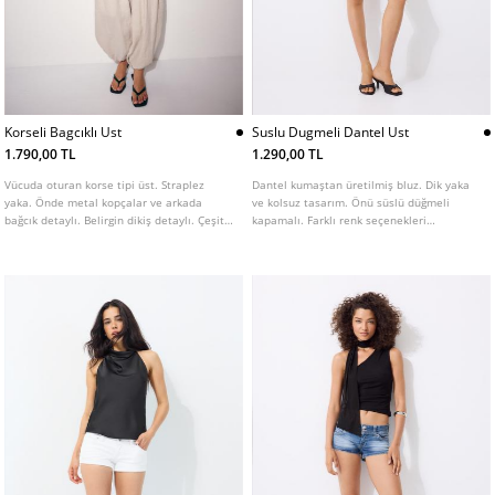
Korseli Bagcıklı Ust
Suslu Dugmeli Dantel Ust
1.790,00 TL
1.290,00 TL
Vücuda oturan korse tipi üst. Straplez
Dantel kumaştan üretilmiş bluz. Dik yaka
yaka. Önde metal kopçalar ve arkada
ve kolsuz tasarım. Önü süslü düğmeli
bağcık detaylı. Belirgin dikiş detaylı. Çeşitli
kapamalı. Farklı renk seçenekleri
renklerde mevcuttur.
mevcuttur.