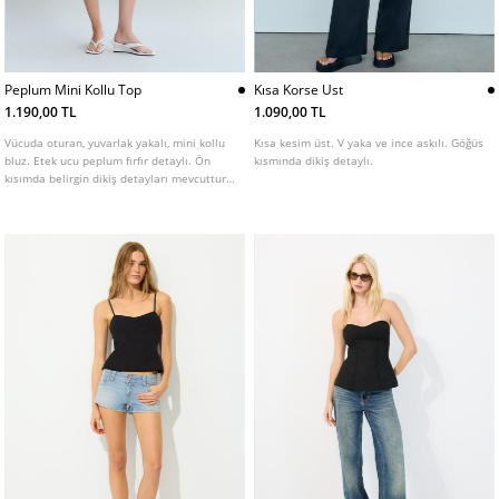
Peplum Mini Kollu Top
Kısa Korse Ust
1.190,00 TL
1.090,00 TL
Vücuda oturan, yuvarlak yakalı, mini kollu
Kısa kesim üst. V yaka ve ince askılı. Göğüs
bluz. Etek ucu peplum fırfır detaylı. Ön
kısmında dikiş detaylı.
kısımda belirgin dikiş detayları mevcuttur.
Farklı renk seçenekleri bulunur.