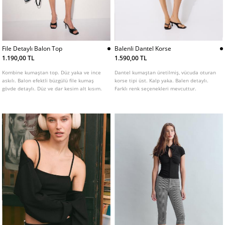
File Detaylı Balon Top
Balenli Dantel Korse
1.190,00 TL
1.590,00 TL
Kombine kumaştan top. Düz yaka ve ince
Dantel kumaştan üretilmiş, vücuda oturan
askılı. Balon efektli büzgülü file kumaş
korse tipi üst. Kalp yaka. Balen detaylı.
gövde detaylı. Düz ve dar kesim alt kısım.
Farklı renk seçenekleri mevcuttur.