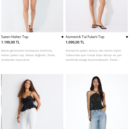
Saten Halter Top
Asimetrik Tul Fularlı Top
1.190,00 TL
1.090,00 TL
Saten görünümlü kumaştan üretilmiş
Asimetrik yakalı, kolsuz, dar kesim tişört.
halter yakalı top. Arkası düğmeli. Farklı
Yakasında aynı tonda fular detayı ve yan
renklerde mevcuttur.
tarafında büzgü bulunmaktadır. Farklı
renklerde mevcuttur.