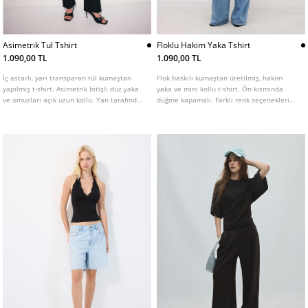
Asimetrik Tul Tshirt
Floklu Hakim Yaka Tshirt
1.090,00 TL
1.090,00 TL
İç astarlı, yarı transparan tül kumaştan
Flok baskılı kumaştan üretilmiş, hakim
yapılmış t-shirt. Asimetrik bitişli düz yaka
yaka ve mini kollu t-shirt. Ön kısmında
ve omuzları açık uzun kollu. Yan tarafında
düğme kapamalı. Farklı renk seçenekleri
büzgülü kumaş detayı. Çeşitli renklerde
mevcuttur.
mevcuttur.