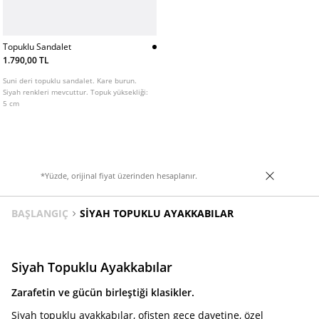
Topuklu Sandalet
1.790,00 TL
Suni deri topuklu sandalet. Kare burun.
Siyah renkleri mevcuttur. Topuk yüksekliği:
5 cm
*Yüzde, orijinal fiyat üzerinden hesaplanır.
BAŞLANGIÇ
SIYAH TOPUKLU AYAKKABILAR
Siyah Topuklu Ayakkabılar
Zarafetin ve gücün birleştiği klasikler.
Siyah topuklu ayakkabılar, ofisten gece davetine, özel