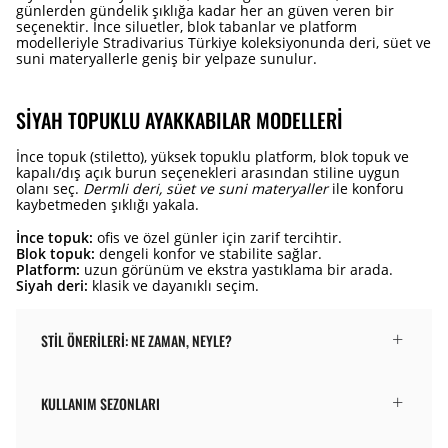
günlerden gündelik şıklığa kadar her an güven veren bir
seçenektir. İnce siluetler, blok tabanlar ve platform
modelleriyle Stradivarius Türkiye koleksiyonunda deri, süet ve
suni materyallerle geniş bir yelpaze sunulur.
SIYAH TOPUKLU AYAKKABILAR MODELLERI
İnce topuk (stiletto), yüksek topuklu platform, blok topuk ve
kapalı/dış açık burun seçenekleri arasından stiline uygun
olanı seç.
Dermli deri, süet ve suni materyaller
ile konforu
kaybetmeden şıklığı yakala.
İnce topuk:
ofis ve özel günler için zarif tercihtir.
Blok topuk:
dengeli konfor ve stabilite sağlar.
Platform:
uzun görünüm ve ekstra yastıklama bir arada.
Siyah deri:
klasik ve dayanıklı seçim.
STIL ÖNERILERI: NE ZAMAN, NEYLE?
KULLANIM SEZONLARI