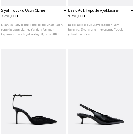
Siyah Topuklu Uzun Cizme
Basic Acık Topuklu Ayakkabılar
3.290,00 TL
1.790,00 TL
Siyah ve kahverengi renkleri bulunan kadın
Basic, açık topuklu ayakkabılar. Sivri
topuklu uzun çizme. Yandan fermuar
burunlu. Siyah rengi mevcuttur. Topuk
kapamalı. Topuk yüksekliği: 8,5 cm. AIRFIT
yüksekliği 8,5 cm.
®. Daha fazla konfor sağlamak üzere
tasarlanmış, lateks bileşimli esnek teknik
köpük iç taban.