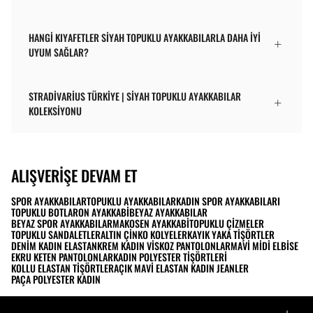
HANGI KIYAFETLER SIYAH TOPUKLU AYAKKABILARLA DAHA İYI
UYUM SAĞLAR?
STRADIVARIUS TÜRKIYE | SIYAH TOPUKLU AYAKKABILAR
KOLEKSIYONU
ALIŞVERIŞE DEVAM ET
SPOR AYAKKABILAR
TOPUKLU AYAKKABILAR
KADIN SPOR AYAKKABILARI
TOPUKLU BOTLAR
ON AYAKKABI
BEYAZ AYAKKABILAR
BEYAZ SPOR AYAKKABILAR
MAKOSEN AYAKKABI
TOPUKLU ÇIZMELER
TOPUKLU SANDALETLER
ALTIN ÇINKO KOLYELER
KAYIK YAKA TIŞÖRTLER
DENIM KADIN ELASTAN
KREM KADIN VISKOZ PANTOLONLAR
MAVI MIDI ELBISE
EKRU KETEN PANTOLONLAR
KADIN POLYESTER TIŞÖRTLERI
KOLLU ELASTAN TIŞÖRTLER
AÇIK MAVI ELASTAN KADIN JEANLER
PAÇA POLYESTER KADIN