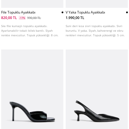
File Topuklu Ayakkabı
V Yaka Topuklu Ayakkabı
820,00 TL
1.990,00 TL
990,00 TL
-17%
Sıkı file kumaşlı topuklu ayakkabı.
Suni deri kısa sivri topuklu ayakkabı. Sivri
Ayarlanabilir tokalı bilek bantlı. Siyah
burunlu. V yaka. Siyah, kahverengi ve ekru
renkte mevcuttur. Topuk yüksekliği: 8 cm.
renkleri mevcuttur. Topuk yüksekliği: 5 cm.