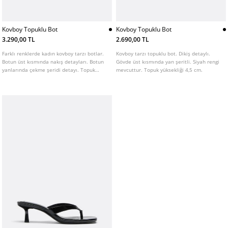
Kovboy Topuklu Bot
Kovboy Topuklu Bot
3.290,00 TL
2.690,00 TL
Farklı renklerde kadın kovboy tarzı botlar.
Kovboy tarzı topuklu bot. Dikiş detaylı.
Botun üst kısmında nakış detayları. Botun
Gövde üst kısmında yan şeritli. Siyah rengi
yanlarında çekme şeridi detayı. Topuk
mevcuttur. Topuk yüksekliği 4,5 cm.
yüksekliği: 4,5 cm. AIRFIT®. Daha fazla
konfor sağlamak için tasarlanmış, lateks
bileşenli esnek teknik köpük iç taban.