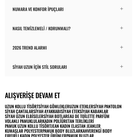
NUMARA VE KONFOR İPUÇLARI
NASIL TEMIZLEMELI / KORUNMALI?
2026 TREND ALARMI
SIYAH UZUN IÇIN STIL SORULARI
ALIŞVERIŞE DEVAM ET
UZUN KOLLU TISÖRT
SIYAH GÖMLEKLER
UZUN ETEKLER
SIYAH PANTOLON
SIYAH ÇANTALAR
SIYAH AYAKKABI
SIYAH ETEK
SIYAH KABANLAR
SIYAH UZUN ELBISELER
SIYAH BOTLAR
EAU DE TOILETTE PARFÜM
VOLANLI PAMUKLULAR
KADIN POLIÜRETAN TERLIKLERI
PAMUK UZUN KOLLU TISÖRT
JEAN KADIN ELASTAN JEANLER
KUMAŞLAR POLYESTER
PAMUK BODY BLUZLAR
KAHVERENGI BODY
FIRFIRLI KADIN POLYESTER ÜRÜNLER
PAMUK BLUZLAR