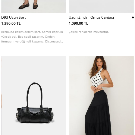
D93 Uzun Sort
Uzun Zincirli Omuz Cantası
1.390,00 TL
1.090,00 TL
Bermuda kesim denim şort. Kemer köprülü
Çeşitli renklerde mevcuttur.
yüksek bel. Beş cepli tasarım. Önden
fermuarlı ve düğmeli kapama. Distressed
detaylı ve püsküllü paçalı. Farklı renkleri
mevcuttur.