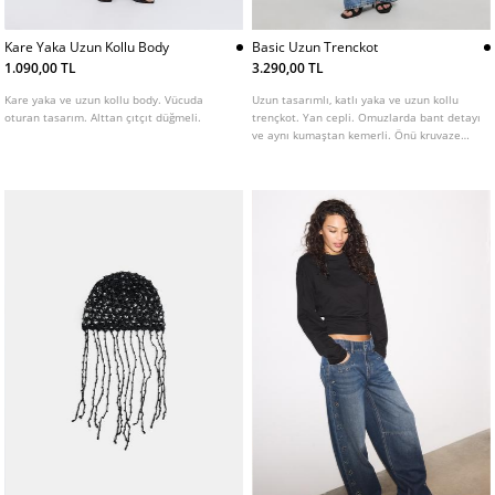
Kare Yaka Uzun Kollu Body
Basic Uzun Trenckot
1.090,00 TL
3.290,00 TL
Kare yaka ve uzun kollu body. Vücuda
Uzun tasarımlı, katlı yaka ve uzun kollu
oturan tasarım. Alttan çıtçıt düğmeli.
trençkot. Yan cepli. Omuzlarda bant detayı
ve aynı kumaştan kemerli. Önü kruvaze
düğmeli. Farklı renk seçenekleri mevcuttur.