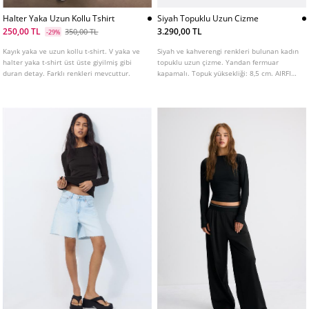
Halter Yaka Uzun Kollu Tshirt
Siyah Topuklu Uzun Cizme
250,00 TL
3.290,00 TL
350,00 TL
-29%
Kayık yaka ve uzun kollu t-shirt. V yaka ve
Siyah ve kahverengi renkleri bulunan kadın
halter yaka t-shirt üst üste giyilmiş gibi
topuklu uzun çizme. Yandan fermuar
duran detay. Farklı renkleri mevcuttur.
kapamalı. Topuk yüksekliği: 8,5 cm. AIRFIT
®. Daha fazla konfor sağlamak üzere
tasarlanmış, lateks bileşimli esnek teknik
köpük iç taban.