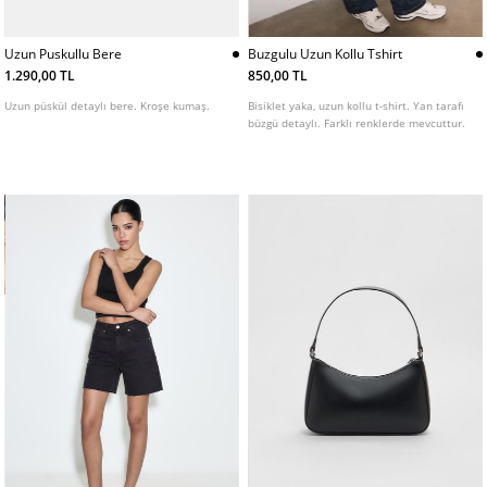
Uzun Puskullu Bere
Buzgulu Uzun Kollu Tshirt
1.290,00 TL
850,00 TL
Uzun püskül detaylı bere. Kroşe kumaş.
Bisiklet yaka, uzun kollu t-shirt. Yan tarafı
büzgü detaylı. Farklı renklerde mevcuttur.