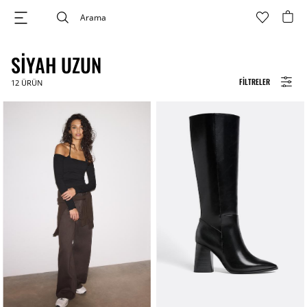
SIYAH UZUN
FILTRELER
12
ÜRÜN