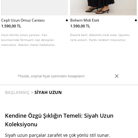
Cepli Uzun Omuz Cantası
Bohem Midi Etek
1.590,00 TL
1.590,00 TL
Uzun formlu omuz çantası. Yan
Elastik belli, dökümlü midi etek. Uyumlu
kısımlarında fermuarlı cep detayları
renk astarlı. Farklı renkleri mevcuttur.
mevcuttur. Askıları metal halkalarla
birleştirilmiştir. Fermuar kapamalıdır.
Farklı renk seçenekleri mevcuttur.
*Yüzde, orijinal fiyat üzerinden hesaplanır.
BAŞLANGIÇ
SIYAH UZUN
Kendine Özgü Şıklığın Temeli: Siyah Uzun
Koleksiyonu
Siyah uzun parçalar zarafet ve çok yönlü stil sunar.