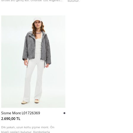
dirsek altı geniş kol. Önünde 'Los Angeles'
bulunur.
yazılı grafik baskı detayı.
Sisme Mont L01726369
2.690,00 TL
Dik yakalı, uzun kollu şişme mont. Ön
biyeli cepleri bulunur. Kordonlarla