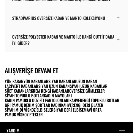
STRADIVARIUS OVERSIZE KABAN VE MANTO KOLEKSIYONU
OVERSIZE POLYESTER KABAN VE MANTO ILE HANGI OUTFIT DAHA
IYI GIDER?
ALIŞVERIŞE DEVAM ET
YÜN KABAN
YÜN KABANLAR
SIYAH KABANLAR
UZUN KABAN
LACIVERT KABANLAR
SIYAH UZUN KABAN
SIYAH UZUN KABANLAR
SÜET KABANLAR
KREM RENGI KABANLAR
OVERSIZE GÖMLEKLER
SIYAH TOPUKLU BOTLAR
KADIN MAYOLARI
KADIN PAMUKLU DÜZ FIT PANTOLONLARI
KAHVERENGI TOPUKLU BOTLAR
GRI PAMUK DENIM ŞORTLAR KADIN
KAHVERENGI DERI BLAZER
SIYAH MIDI VISKOZ ELBISELER
SIYAH DERI ELBISE
MAVI ORTA
PAMUK VISKOZ ETEKLER
YARDIM