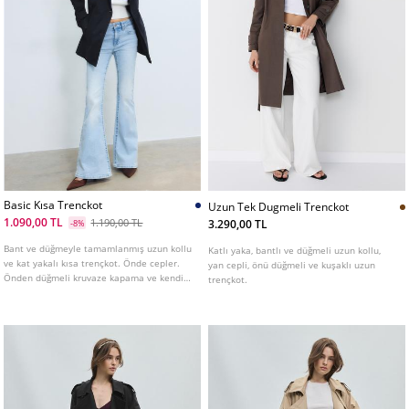
Basic Kısa Trenckot
Uzun Tek Dugmeli Trenckot
1.090,00 TL
1.190,00 TL
3.290,00 TL
-8%
Bant ve düğmeyle tamamlanmış uzun kollu
Katlı yaka, bantlı ve düğmeli uzun kollu,
ve kat yakalı kısa trençkot. Önde cepler.
yan cepli, önü düğmeli ve kuşaklı uzun
Önden düğmeli kruvaze kapama ve kendi
trençkot.
kumaşından kemer detaylı.