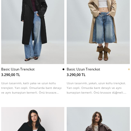
Basic Uzun Trenckot
Basic Uzun Trenckot
3.290,00 TL
3.290,00 TL
Uzun tasarımlı, katlı yaka ve uzun kollu
Uzun tasarımlı, yakalı, uzun kollu trençkot.
trençkot. Yan cepli. Omuzlarda bant detayı
Yan cepli. Omuzda bant detaylı ve aynı
ve aynı kumaştan kemerli. Önü kruvaze
kumaştan kemerli. Önü kruvaze düğmeli.
düğmeli. Farklı renk seçenekleri mevcuttur.
Farklı renk seçenekleri mevcuttur.