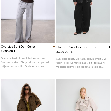
Oversize Suni Deri Ceket
Oversize Suni Deri Biker Ceket
2.690,00 TL
3.290,00 TL
Oversize kesimli, suni deri kumaştan
Suni deri ceket. Dik yaka, düşük omuzlu ve
üretilmiş ceket. Dik yakalı ve manşetleri
uzun kollu. Asimetrik patlı, gizli fermuarlı
düğmeli uzun kollu. Önde kapaklı ve
ve çıtçıt düğmeli ön kapama. Biyeli ön
düğmeli yama cepleri ve yanlarda biyeli
cepler. Belirgin dikiş detaylı. Etek ucu
cepleri bulunur. Kenarı lastikli. Önü metal
lastikli. Farklı renk seçenekleri mevcuttur.
fermuarlı ve çıtçıt düğmeli patletle gizli
kapamalı.