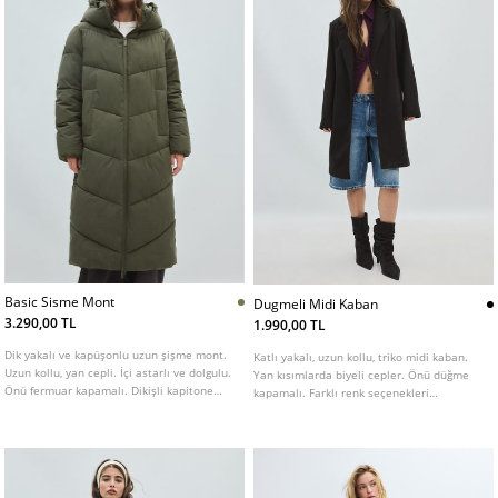
Basic Sisme Mont
Dugmeli Midi Kaban
3.290,00 TL
1.990,00 TL
Dik yakalı ve kapüşonlu uzun şişme mont.
Katlı yakalı, uzun kollu, triko midi kaban.
Uzun kollu, yan cepli. İçi astarlı ve dolgulu.
Yan kısımlarda biyeli cepler. Önü düğme
Önü fermuar kapamalı. Dikişli kapitone
kapamalı. Farklı renk seçenekleri
detaylı. Farklı renk seçenekleri mevcuttur.
mevcuttur.