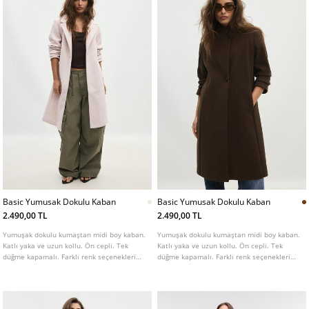
Basic Yumusak Dokulu Kaban
Basic Yumusak Dokulu Kaban
2.490,00 TL
2.490,00 TL
Yumuşak dokulu kumaştan midi boy kaban.
Yumuşak dokulu kumaştan midi boy kaban.
Katlı yaka ve uzun kollu. Ön cepli. Tek
Katlı yaka ve uzun kollu. Ön cepli. Tek
düğme kapamalı. Farklı renk seçenekleri
düğme kapamalı. Farklı renk seçenekleri
mevcut.
mevcut.