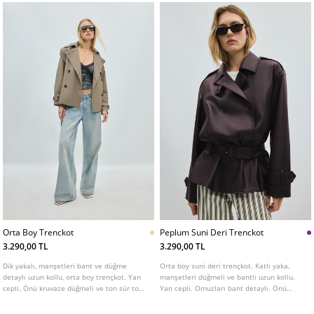
Orta Boy Trenckot
Peplum Suni Deri Trenckot
3.290,00 TL
3.290,00 TL
Dik yakalı, manşetleri bant ve düğme
Orta boy suni deri trençkot. Katlı yaka,
detaylı uzun kollu, orta boy trençkot. Yan
manşetleri düğmeli ve bantlı uzun kollu.
cepli. Önü kruvaze düğmeli ve ton sür ton
Yan cepli. Omuzları bant detaylı. Önü
kemerli. Omuz ve yaka kısmında bant
kruvaze düğmeli ve tokalı kemerli.
detayı.