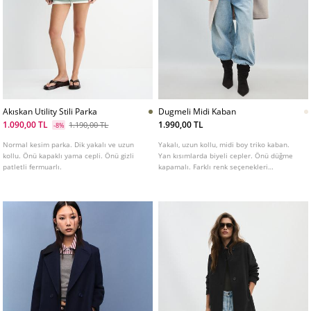
Akıskan Utility Stili Parka
Dugmeli Midi Kaban
1.090,00 TL
1.990,00 TL
1.190,00 TL
-8%
Normal kesim parka. Dik yakalı ve uzun
Yakalı, uzun kollu, midi boy triko kaban.
kollu. Önü kapaklı yama cepli. Önü gizli
Yan kısımlarda biyeli cepler. Önü düğme
patletli fermuarlı.
kapamalı. Farklı renk seçenekleri
mevcuttur.