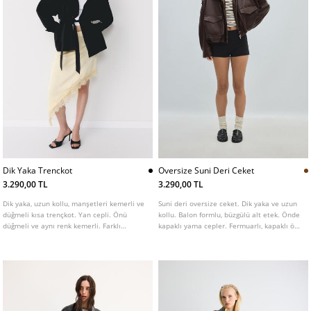
Dik Yaka Trenckot
Oversize Suni Deri Ceket
3.290,00 TL
3.290,00 TL
Dik yaka, uzun kollu, manşetleri kemerli ve
Suni deri oversize ceket. Dik yaka ve uzun
düğmeli kısa trençkot. Yan cepli. Önü
kollu. Balon formlu, büzgülü alt etek. Önde
düğmeli ve aynı renk kemerli. Farklı
kapaklı yama cepler. Fermuarlı, kapaklı ön
renklerde mevcuttur.
kapama. Omuzda apolet detaylı.