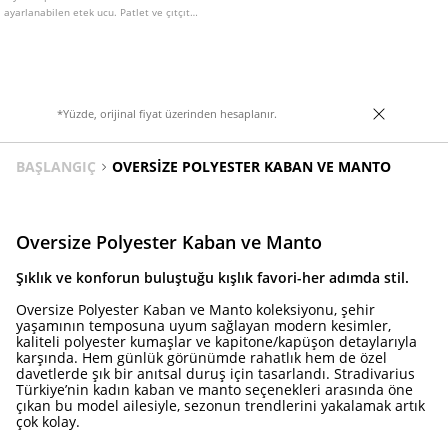
ayarlanabilen etek ucu. Patlet ve çıtçıt
düğmelerle gizlenmiş ön fermuar kapama.
Farklı renk seçenekleri mevcuttur.
*Yüzde, orijinal fiyat üzerinden hesaplanır.
BAŞLANGIÇ
OVERSIZE POLYESTER KABAN VE MANTO
Oversize Polyester Kaban ve Manto
Şıklık ve konforun buluştuğu kışlık favori-her adımda stil.
Oversize Polyester Kaban ve Manto koleksiyonu, şehir
yaşamının temposuna uyum sağlayan modern kesimler,
kaliteli polyester kumaşlar ve kapitone/kapüşon detaylarıyla
karşında. Hem günlük görünümde rahatlık hem de özel
davetlerde şık bir anıtsal duruş için tasarlandı. Stradivarius
Türkiye’nin kadın kaban ve manto seçenekleri arasında öne
çıkan bu model ailesiyle, sezonun trendlerini yakalamak artık
çok kolay.