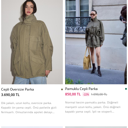
Pamuklu Cepli Parka
Cepli Oversize Parka
850,00 TL
1.090,00 TL
3.690,00 TL
-22%
Normal kesim pamuklu parka. Düğmeli
Dik yakalı, uzun kollu, oversize parka.
manşetli uzun kollu, yakalı. Önü düğmeli
Kapaklı ön yama cepli. Önü patletle gizli
kapaklı yama cepli. İpli ve stoperli
fermuarlı. Omuzlarında apolet detayı
ayarlanabilir beli. Fermuarlı ve çıtçıtlı
mevcut.
patletle gizlenen ön kapama. Çeşitli
renkleri mevcuttur.