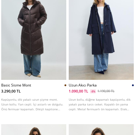
Basic Sisme Mont
Uzun Akıcı Parka
3.290,00 TL
1.090,00 TL
1.190,00 TL
-8%
Kapüşonlu, dik yakalı uzun şişme mont.
Uzun kollu, düğme kapamalı kapüşonlu, dik
Uzun kollu. Yan cepli. İçi astarlı ve dolgulu.
yakalı parka tarzı ceket. Kapaklı ön yama
Önü fermuar kapamalı. Dikişli kapitone
cepli. Metal fermuarlı ön kapamalı. Etek
detaylı. Farklı renk seçenekleri mevcuttur.
ucu ve beli ayarlanabilir, kendi renginde
büzgü ipli detaylı.