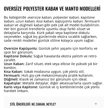
OVERSIZE POLYESTER KABAN VE MANTO MODELLERI
Bu kategoride
oversize kaban
,
polyester kaban
,
kapitone
kaban
,
uzun kaban
,
kısa kaban
,
kapüşonlu kaban
,
fermuarlı
kaban
ve
düğmeli kaban
gibi pek çok alt model bulabilirsin.
Her biri güncel trendlerle uyumlu olup farklı siluet ve
detaylarla karşında. Kürk yakalı veya kapitone dokulu
seçenekler, soğuk kış günlerinde ekstra sıcaklık sağlarken,
sade renkli modeller günlük stiline kolayca uyum sağlar.
Oversize Kapüşonlu:
Günlük şehir yaşamı için konforlu ve
spor bir görünüm.
Kapitone Dokulu:
Soğuk havalarda ekstra yalıtım ve retro
zarafet.
Uzun Kaban:
Zarif siluet, etek veya elbise ile yüksek şık bir
kombin.
Kısa Kaban:
Sokak modasına uygun, çok yönlü stil.
Fermuarlı:
Hızlı giy-çek mekanizmasıyla pratik kullanım.
Düğmeli:
Klasik ve zamansız bir görünüm için ideal.
Kapatışlar:
Metalik detaylar, diğer aksesuarlarla uyum sağlar.
Karlo veya Kapitone:
Günlük ve iş kombinlerinde çok yönlü
hareket imkanı.
STIL ÖNERILERI: NE ZAMAN, NEYLE?