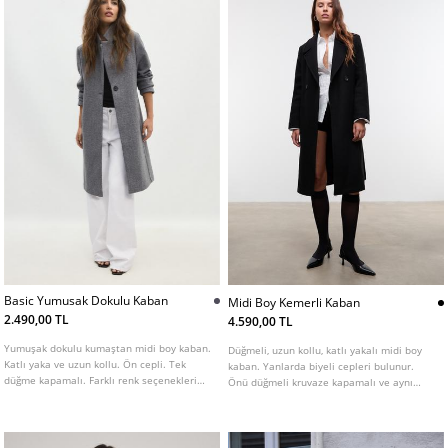
Basic Yumusak Dokulu Kaban
Midi Boy Kemerli Kaban
2.490,00 TL
4.590,00 TL
Yumuşak dokulu kumaştan midi boy kaban.
Düğmeli, uzun kollu, katlı yakalı midi boy
Katlı yaka ve uzun kollu. Ön cepli. Tek
kaban. Yanlarda biyeli cepleri bulunur.
düğme kapamalı. Farklı renk seçenekleri
Önü düğmeli kruvaze kapamalı ve aynı
mevcut.
renk kemerli. Farklı renklerde mevcuttur.