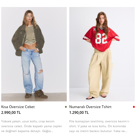
bulunur. Önü kruvaze düğmeli ve tokalı
ayarlanabilir kemerlidir.
Kısa Oversize Ceket
Numaralı Oversize Tshirt
2.990,00 TL
1.290,00 TL
Yüksek yakalı, uzun kollu, crop kesim
File kumaştan üretilmiş, oversize kesim t-
oversize ceket. Önde kapaklı yama cepler
shirt. V yaka ve kısa kollu. Ön kısmında
ve düğmeli kapama detaylı. Göğüs
sayı ve metin baskısı bulunur. Yaka ve
kısmında arma detayı bulunur.
kolları kontrast çizgili. Farklı renk