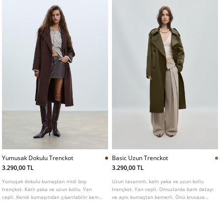
Yumusak Dokulu Trenckot
Basic Uzun Trenckot
3.290,00 TL
3.290,00 TL
Yumuşak dokulu kumaştan midi boy
Uzun tasarımlı, katlı yaka ve uzun kollu
trençkot. Katlı yaka ve uzun kollu. Yan
trençkot. Yan cepli. Omuzlarda bant detayı
cepli. Kendi kumaşından çıkarılabilir kemer
ve aynı kumaştan kemerli. Önü kruvaze
detaylı. Önden kruvaze düğme kapamalı.
düğmeli. Farklı renk seçenekleri mevcuttur.
Farklı renk seçenekleri mevcuttur.