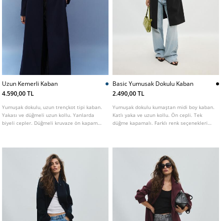
Uzun Kemerli Kaban
Basic Yumusak Dokulu Kaban
4.590,00 TL
2.490,00 TL
Yumuşak dokulu, uzun trençkot tipi kaban.
Yumuşak dokulu kumaştan midi boy kaban.
Yakası ve düğmeli uzun kollu. Yanlarda
Katlı yaka ve uzun kollu. Ön cepli. Tek
biyeli cepler. Düğmeli kruvaze ön kapama
düğme kapamalı. Farklı renk seçenekleri
ve aynı kumaştan kemer. Farklı renklerde
mevcut.
mevcuttur.