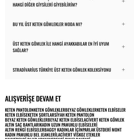
HANGI DIĞER GIYSILERI GIYEBILIRIM?
BU YIL ÜST KETEN GÖMLEKLER MODA MI?
ÜST KETEN GÖMLEK ILE HANGI AYAKKABILAR EN IYI UYUM
SAĞLAR?
STRADIVARIUS TÜRKIYE ÜST KETEN GÖMLEK KOLEKSIYONU
ALIŞVERIŞE DEVAM ET
KETEN PANTOLON
KETEN GÖMLEKLER
BEYAZ GÖMLEKLER
KETEN ELBISELER
KETEN ELBISE
KETEN ŞORTLAR
SIYAH KETEN PANTOLON
BEYAZ KETEN GÖMLEKLER
BEYAZ KETEN ELBISE
LACIVERT KETEN GÖMLEK
ALTIN SAÇ BANTLARI
KADIN UZUN PAMUKLU ELBISELERI
ALTIN RENGI ELBISELER
BAGGY KADINLAR İÇIN
PARLAK ÜST
DERI MONT
KADIN PAMUKLU BEL JEANLERI
LACIVERT VISKOZ ETEKLER