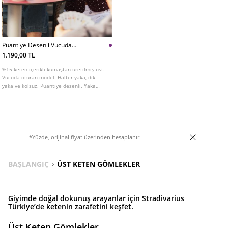
Puantiye Desenli Vucuda
Oturan Top
1.190,00 TL
%15 keten içerikli kumaştan üretilmiş üst.
Vücuda oturan model. Halter yaka, dik
yaka ve kolsuz. Puantiye desenli. Yaka
kısmı bağcıklı. Önden düğme kapamalı.
*Yüzde, orijinal fiyat üzerinden hesaplanır.
BAŞLANGIÇ
ÜST KETEN GÖMLEKLER
Giyimde doğal dokunuş arayanlar için Stradivarius
Türkiye’de ketenin zarafetini keşfet.
Üst Keten Gömlekler