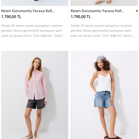
Keten Gorunumlu Yarasa Kollu
Keten Gorunumlu Yarasa Kollu
Gomlek
Gomlek
1.790,00 TL
1.790,00 TL
Yüzde 30 keten içeren kumaştan üretilen
Yüzde 30 keten içeren kumaştan üretilen
gömlek. Keten görünümlü kumaştan katlı
gömlek. Keten görünümlü kumaştan katlı
yaka ve yarasa kollu. Önü düğmeli. Çeşitli
yaka ve yarasa kollu. Önü düğmeli. Çeşitli
renk seçenekleri mevcuttur.
renk seçenekleri mevcuttur.