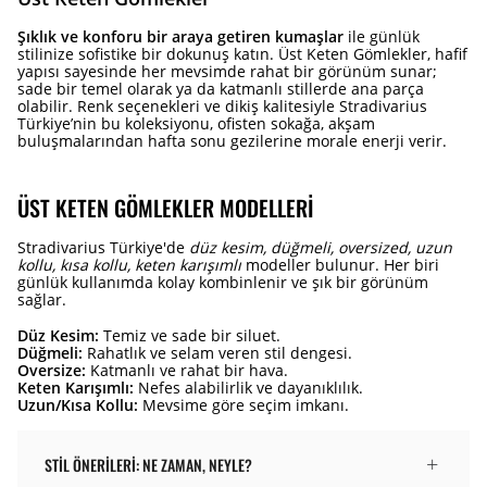
Şıklık ve konforu bir araya getiren kumaşlar
ile günlük
stilinize sofistike bir dokunuş katın. Üst Keten Gömlekler, hafif
yapısı sayesinde her mevsimde rahat bir görünüm sunar;
sade bir temel olarak ya da katmanlı stillerde ana parça
olabilir. Renk seçenekleri ve dikiş kalitesiyle Stradivarius
Türkiye’nin bu koleksiyonu, ofisten sokağa, akşam
buluşmalarından hafta sonu gezilerine morale enerji verir.
ÜST KETEN GÖMLEKLER MODELLERI
Stradivarius Türkiye'de
düz kesim, düğmeli, oversized, uzun
kollu, kısa kollu, keten karışımlı
modeller bulunur. Her biri
günlük kullanımda kolay kombinlenir ve şık bir görünüm
sağlar.
Düz Kesim:
Temiz ve sade bir siluet.
Düğmeli:
Rahatlık ve selam veren stil dengesi.
Oversize:
Katmanlı ve rahat bir hava.
Keten Karışımlı:
Nefes alabilirlik ve dayanıklılık.
Uzun/Kısa Kollu:
Mevsime göre seçim imkanı.
STIL ÖNERILERI: NE ZAMAN, NEYLE?