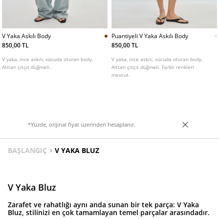
V Yaka Askılı Body
Puantiyeli V Yaka Askılı Body
850,00 TL
850,00 TL
V yaka, ince askılı, vücuda oturan body.
V yaka, ince askılı, vücuda oturan body.
Alttan çıtçıt düğmeli.
Alttan çıtçıt düğmeli. Farklı renkleri
mevcut.
*Yüzde, orijinal fiyat üzerinden hesaplanır.
BAŞLANGIÇ
V YAKA BLUZ
V Yaka Bluz
Zarafet ve rahatlığı aynı anda sunan bir tek parça: V Yaka
Bluz, stilinizi en çok tamamlayan temel parçalar arasındadır.