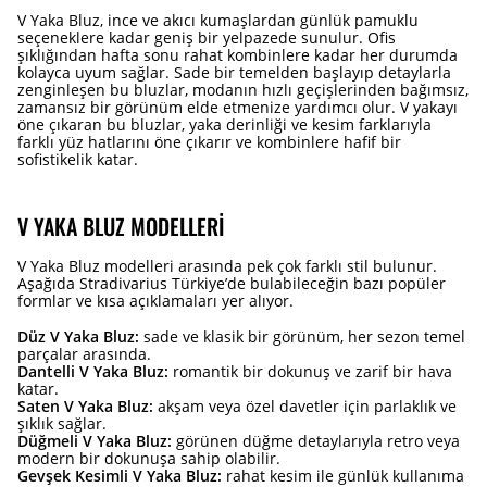
V Yaka Bluz, ince ve akıcı kumaşlardan günlük pamuklu
seçeneklere kadar geniş bir yelpazede sunulur. Ofis
şıklığından hafta sonu rahat kombinlere kadar her durumda
kolayca uyum sağlar. Sade bir temelden başlayıp detaylarla
zenginleşen bu bluzlar, modanın hızlı geçişlerinden bağımsız,
zamansız bir görünüm elde etmenize yardımcı olur. V yakayı
öne çıkaran bu bluzlar, yaka derinliği ve kesim farklarıyla
farklı yüz hatlarını öne çıkarır ve kombinlere hafif bir
sofistikelik katar.
V YAKA BLUZ MODELLERI
V Yaka Bluz modelleri arasında pek çok farklı stil bulunur.
Aşağıda Stradivarius Türkiye’de bulabileceğin bazı popüler
formlar ve kısa açıklamaları yer alıyor.
Düz V Yaka Bluz:
sade ve klasik bir görünüm, her sezon temel
parçalar arasında.
Dantelli V Yaka Bluz:
romantik bir dokunuş ve zarif bir hava
katar.
Saten V Yaka Bluz:
akşam veya özel davetler için parlaklık ve
şıklık sağlar.
Düğmeli V Yaka Bluz:
görünen düğme detaylarıyla retro veya
modern bir dokunuşa sahip olabilir.
Gevşek Kesimli V Yaka Bluz:
rahat kesim ile günlük kullanıma