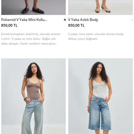
Poliamid V Yaka Mini Kollu
V Yaka Askılı Body
Tshirt
850,00 TL
850,00 TL
Esnek kumaştan üretilmiş, vücuda oturan
V yaka, ince askılı, vücuda oturan body.
t-shirt. V yaka ve mini kollu. Göğüs altı
Alttan çıtçıt düğmeli.
dikiş detaylı. Farklı renkleri mevcuttur.