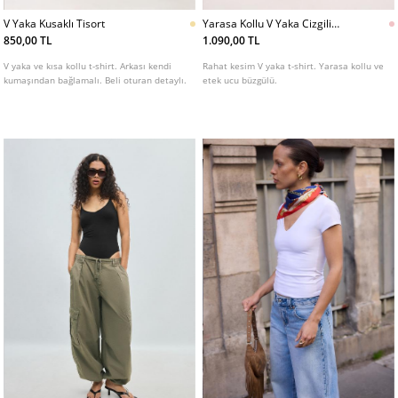
V Yaka Kusaklı Tisort
Yarasa Kollu V Yaka Cizgili
Tshirt
850,00 TL
1.090,00 TL
V yaka ve kısa kollu t-shirt. Arkası kendi
Rahat kesim V yaka t-shirt. Yarasa kollu ve
kumaşından bağlamalı. Beli oturan detaylı.
etek ucu büzgülü.