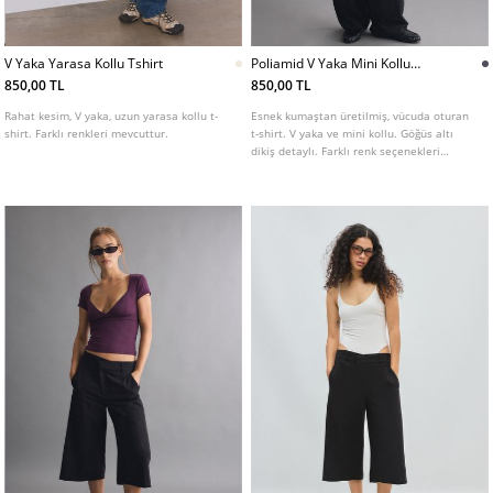
V Yaka Yarasa Kollu Tshirt
Poliamid V Yaka Mini Kollu
Tshirt
850,00 TL
850,00 TL
Rahat kesim, V yaka, uzun yarasa kollu t-
Esnek kumaştan üretilmiş, vücuda oturan
shirt. Farklı renkleri mevcuttur.
t-shirt. V yaka ve mini kollu. Göğüs altı
dikiş detaylı. Farklı renk seçenekleri
mevcuttur.