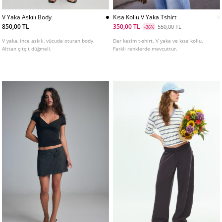
V Yaka Askılı Body
Kısa Kollu V Yaka Tshirt
850,00 TL
350,00 TL
550,00 TL
-36%
V yaka, ince askılı, vücuda oturan body.
Dar kesim t-shirt. V yaka ve kısa kollu.
Alttan çıtçıt düğmeli.
Farklı renklerde mevcuttur.