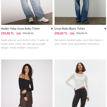
Halter Yaka Uzun Kollu Tshirt
Uzun Kollu Basic Tshirt
250,00 TL
250,00 TL
350,00 TL
350,00 TL
-29%
-29%
Kayık yaka ve uzun kollu t-shirt. V yaka ve
Dar kesim, bisiklet yaka, uzun kollu basic t-
halter yaka t-shirt üst üste giyilmiş gibi
shirt. Farklı renk seçenekleri mevcuttur.
detaylı. Farklı renkleri mevcuttur.