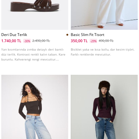
Deri Duz Terlik
Basic Slim Fit Tisort
1.740,00 TL
350,00 TL
2.490,00 TL
490,00 TL
-30%
-29%
Yan kısımlarında zımba detaylı deri bantlı
Bisiklet yaka ve kısa kollu, dar kesim tişört.
düz terlik. Kontrast renkli kalın taban. Kare
Farklı renklerde mevcuttur.
burunlu. Kahverengi rengi mevcuttur.
Taban yüksekliği: 4,5 cm