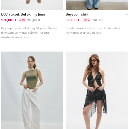
D07 Yuksek Bel Skinny Jean
Beyzbol Tshirt
520,00 TL
350,00 TL
940,00 TL
590,00 TL
-45%
-41%
Beş cepli, orta bel skinny fit jean. Önden
Bisiklet yaka, kontrast uzun kollu t-shirt.
fermuarlı ve metal düğmeli. Çeşitli
Asimetrik etek ucu detaylı.
renklerde mevcuttur.