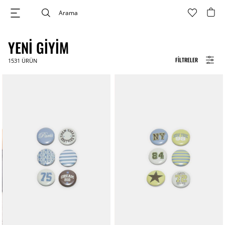
YENI GIYIM
FILTRELER
1531
ÜRÜN