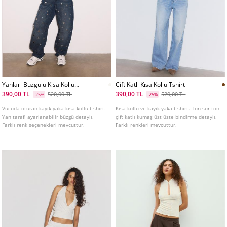
Yanları Buzgulu Kısa Kollu
Cift Katlı Kısa Kollu Tshirt
Tshirt
390,00 TL
390,00 TL
520,00 TL
520,00 TL
-25%
-25%
Vücuda oturan kayık yaka kısa kollu t-shirt.
Kısa kollu ve kayık yaka t-shirt. Ton sür ton
Yan tarafı ayarlanabilir büzgü detaylı.
çift katlı kumaş üst üste bindirme detaylı.
Farklı renk seçenekleri mevcuttur.
Farklı renkleri mevcuttur.