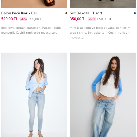
Balon Paca Kıvrık Belli
Sırt Dekolteli Tisort
Pantolon
520,00 TL
350,00 TL
990,00 TL
650,00 TL
-47%
-46%
Beli kıvrık detaylı pantolon. Paçası lastik
Mini kısa kollu ve bisiklet yaka, dar kesim
manşetli. Çeşitli renklerde mevcuttur.
crop t-shirt. Sırt dekolteli. Çeşitli renkleri
mevcuttur.