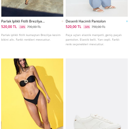
Parlak Iplikli Fitilli Brezilya
Desenli Hacimli Pantolon
Bikini Altı
520,00 TL
520,00 TL
790,00 TL
790,00 TL
-34%
-34%
Parlak iplikli fitilli kumaştan Brezilya kesim
Paça uçları elastik manşetli, geniş paçalı
bikini altı. Farklı renkleri mevcuttur.
pantolon. Elastik belli. Yan cepli. Farklı
renk seçenekleri mevcuttur.