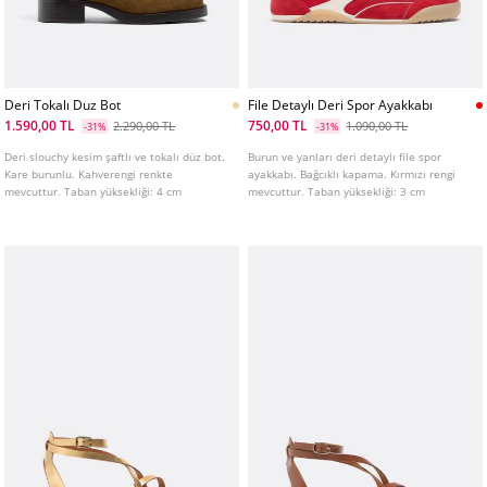
Deri Tokalı Duz Bot
File Detaylı Deri Spor Ayakkabı
1.590,00 TL
750,00 TL
2.290,00 TL
1.090,00 TL
-31%
-31%
Deri slouchy kesim şaftlı ve tokalı düz bot.
Burun ve yanları deri detaylı file spor
Kare burunlu. Kahverengi renkte
ayakkabı. Bağcıklı kapama. Kırmızı rengi
mevcuttur. Taban yüksekliği: 4 cm
mevcuttur. Taban yüksekliği: 3 cm