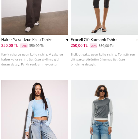
Halter Yaka Uzun Kollu Tshirt
Ecocell Cift Katmanlı Tshirt
250,00 TL
250,00 TL
350,00 TL
350,00 TL
-29%
-29%
Kayık yaka ve uzun kollu t-shirt. V yaka ve
Bisiklet yaka, uzun kollu t-shirt. Ton sür ton
halter yaka t-shirt üst üste giyilmiş gibi
çift parça görünümlü kumaş üst üste
duran detay. Farklı renkleri mevcuttur.
bindirme detaylı.