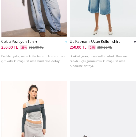
Coklu Pozisyon Tshirt
Uc Katmanlı Uzun Kollu Tshirt
250,00 TL
250,00 TL
350,00 TL
350,00 TL
-29%
-29%
Bisiklet yaka, uzun kollu t-shirt. Ton sür ton
Bisiklet yaka, uzun kollu t-shirt. Kontrast
çift katlı kumaş üst üste bindirme detaylı.
renkli, üçlü görünümlü kumaş üst üste
bindirme detayı.