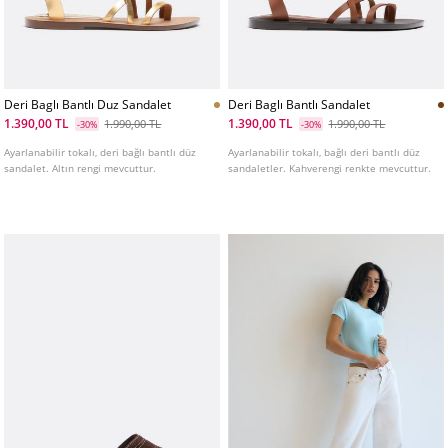
Deri Baglı Bantlı Duz Sandalet
Deri Baglı Bantlı Sandalet
1.390,00 TL
1.390,00 TL
1.990,00 TL
1.990,00 TL
-30%
-30%
Ayarlanabilir tokalı, deri bağlı bantlı düz
Ayarlanabilir tokalı, bağlı deri bantlı düz
sandalet. Altın rengi mevcuttur.
sandaletler. Kahverengi renkte mevcuttur.