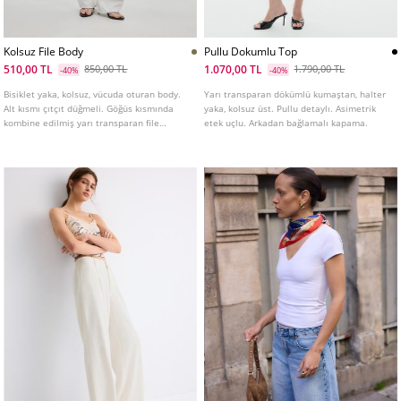
Kolsuz File Body
Pullu Dokumlu Top
510,00 TL
1.070,00 TL
850,00 TL
1.790,00 TL
-40%
-40%
Bisiklet yaka, kolsuz, vücuda oturan body.
Yarı transparan dökümlü kumaştan, halter
Alt kısmı çıtçıt düğmeli. Göğüs kısmında
yaka, kolsuz üst. Pullu detaylı. Asimetrik
kombine edilmiş yarı transparan file
etek uçlu. Arkadan bağlamalı kapama.
detaylı.