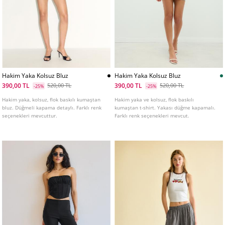
Hakim Yaka Kolsuz Bluz
Hakim Yaka Kolsuz Bluz
390,00 TL
390,00 TL
520,00 TL
520,00 TL
-25%
-25%
Hakim yaka, kolsuz, flok baskılı kumaştan
Hakim yaka ve kolsuz, flok baskılı
bluz. Düğmeli kapama detaylı. Farklı renk
kumaştan t-shirt. Yakası düğme kapamalı.
seçenekleri mevcuttur.
Farklı renk seçenekleri mevcut.