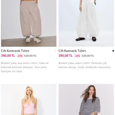
Cift Kontrastlı Tshirt
Cift Katmanlı Tshirt
390,00 TL
390,00 TL
520,00 TL
520,00 TL
-25%
-25%
Bisiklet yaka, kısa kollu t-shirt. Yaka ve
Bisiklet yaka, askılı t-shirt. Kontrast çift
kollarda kontrast detaylar. İnce askılı
katman detayı. Farklı renklerde mevcuttur.
büstiyer üst üste.