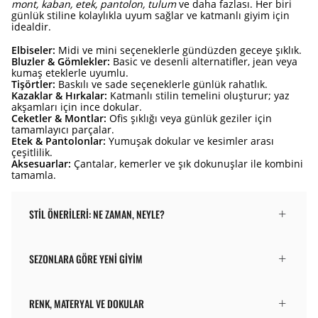
mont, kaban, etek, pantolon, tulum
ve daha fazlası. Her biri
günlük stiline kolaylıkla uyum sağlar ve katmanlı giyim için
idealdir.
Elbiseler:
Midi ve mini seçeneklerle gündüzden geceye şıklık.
Bluzler & Gömlekler:
Basic ve desenli alternatifler, jean veya
kumaş eteklerle uyumlu.
Tişörtler:
Baskılı ve sade seçeneklerle günlük rahatlık.
Kazaklar & Hırkalar:
Katmanlı stilin temelini oluşturur; yaz
akşamları için ince dokular.
Ceketler & Montlar:
Ofis şıklığı veya günlük geziler için
tamamlayıcı parçalar.
Etek & Pantolonlar:
Yumuşak dokular ve kesimler arası
çeşitlilik.
Aksesuarlar:
Çantalar, kemerler ve şık dokunuşlar ile kombini
tamamla.
STIL ÖNERILERI: NE ZAMAN, NEYLE?
SEZONLARA GÖRE YENI GIYIM
RENK, MATERYAL VE DOKULAR