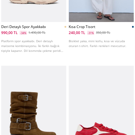
Deri Detaylı Spor Ayakkabı
Kısa Crop Tisort
990,00 TL
240,00 TL
1.490,00 TL
350,00 TL
-34%
-31%
Platform spor ayakkabı. Deri detaylı
Bisiklet yaka, mini kollu, kısa ve vücuda
malzeme kombinasyonu. İki farklı bağcık
oturan t-shirt. Farklı renkleri mevcuttur.
tipiyle kapanır. Dil kısmında çekme şeridi.
Taban yüksekliği: 3 cm