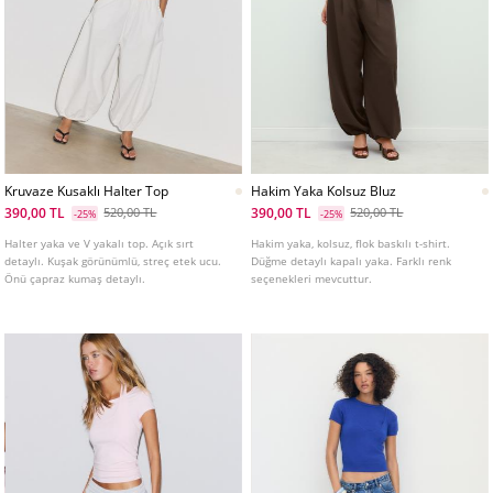
Kruvaze Kusaklı Halter Top
Hakim Yaka Kolsuz Bluz
390,00 TL
390,00 TL
520,00 TL
520,00 TL
-25%
-25%
Halter yaka ve V yakalı top. Açık sırt
Hakim yaka, kolsuz, flok baskılı t-shirt.
detaylı. Kuşak görünümlü, streç etek ucu.
Düğme detaylı kapalı yaka. Farklı renk
Önü çapraz kumaş detaylı.
seçenekleri mevcuttur.