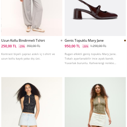
Uzun Kollu Bindirmeli Tshirt
Genis Topuklu Mary Jane
250,00 TL
950,00 TL
350,00 TL
1.290,00 TL
-29%
-26%
Kontrast biyeli çapraz askılı iç t-shirt ve
Rugan efektli geniş topuklu Mary Jane.
uzun kollu kayık yaka dış üst.
Tokalı ayarlanabilir ince ayak bandı.
Yuvarlak burunlu. Kahverengi renkte
mevcuttur. Topuk yüksekliği: 5 cm