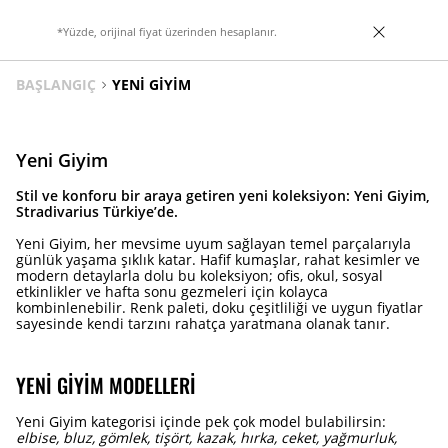
*Yüzde, orijinal fiyat üzerinden hesaplanır.
BAŞLANGIÇ
YENI GIYIM
Yeni Giyim
Stil ve konforu bir araya getiren yeni koleksiyon: Yeni Giyim,
Stradivarius Türkiye’de.
Yeni Giyim, her mevsime uyum sağlayan temel parçalarıyla
günlük yaşama şıklık katar. Hafif kumaşlar, rahat kesimler ve
modern detaylarla dolu bu koleksiyon; ofis, okul, sosyal
etkinlikler ve hafta sonu gezmeleri için kolayca
kombinlenebilir. Renk paleti, doku çeşitliliği ve uygun fiyatlar
sayesinde kendi tarzını rahatça yaratmana olanak tanır.
YENI GIYIM MODELLERI
Yeni Giyim kategorisi içinde pek çok model bulabilirsin:
elbise, bluz, gömlek, tişört, kazak, hırka, ceket, yağmurluk,