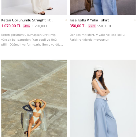
Keten Gorunumlu Straight Fit
Kısa Kollu V Yaka Tshirt
Pantolon
1.070,00 TL
350,00 TL
1.790,00 TL
550,00 TL
-40%
-36%
Keten görünümlü kumaştan üretilmiş,
Dar kesim t-shirt. V yaka ve kısa kollu.
yüksek bel pantolon. Yan cepli ve önü
Farklı renklerde mevcuttur.
pilili. Düğmeli ve fermuarlı. Geniş ve düz
paça. Farklı renkleri mevcuttur.