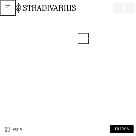
2 o más artículos = 5% de descuento
EN ARTÍCULOS SELECCIONADOS
Promoción del 25/07/2025 extendida hasta el 14/11/2025. El descuento
se puede ver en tu carrito.
FILTROS
VISTA