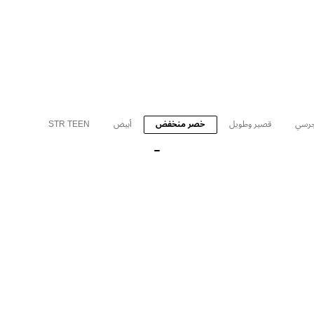
رسي
قصير وطويل
خصر منخفض
أبيض
STR TEEN