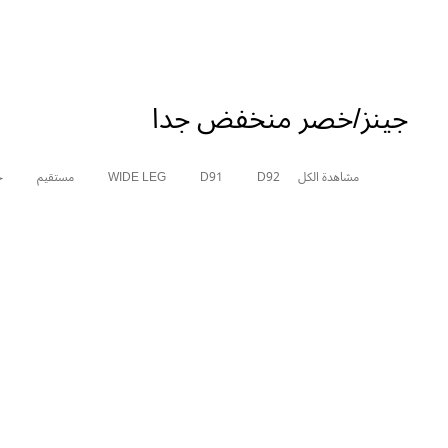
جينز/خصر منخفض جداً
مشاهدة الكل
D92
D91
WIDE LEG
مستقيم
ج