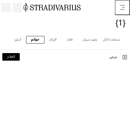
{1}
مشاهدة الكل
عقود شوكر
قلائد
أقراط
خواتم
أساور
الفلاتر
عرض