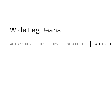
Wide Leg Jeans
ALLE ANZEIGEN
D91
D92
STRAIGHT-FIT
WEITES BE