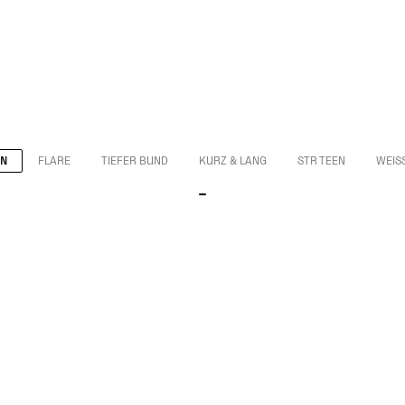
IN
FLARE
TIEFER BUND
KURZ & LANG
STR TEEN
WEISS